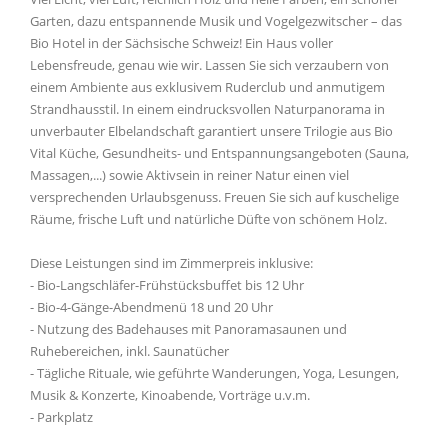
Garten, dazu entspannende Musik und Vogelgezwitscher – das
Bio Hotel in der Sächsische Schweiz! Ein Haus voller
Lebensfreude, genau wie wir. Lassen Sie sich verzaubern von
einem Ambiente aus exklusivem Ruderclub und anmutigem
Strandhausstil. In einem eindrucksvollen Naturpanorama in
unverbauter Elbelandschaft garantiert unsere Trilogie aus Bio
Vital Küche, Gesundheits- und Entspannungsangeboten (Sauna,
Massagen,...) sowie Aktivsein in reiner Natur einen viel
versprechenden Urlaubsgenuss. Freuen Sie sich auf kuschelige
Räume, frische Luft und natürliche Düfte von schönem Holz.
Diese Leistungen sind im Zimmerpreis inklusive:
- Bio-Langschläfer-Frühstücksbuffet bis 12 Uhr
- Bio-4-Gänge-Abendmenü 18 und 20 Uhr
- Nutzung des Badehauses mit Panoramasaunen und
Ruhebereichen, inkl. Saunatücher
- Tägliche Rituale, wie geführte Wanderungen, Yoga, Lesungen,
Musik & Konzerte, Kinoabende, Vorträge u.v.m.
- Parkplatz