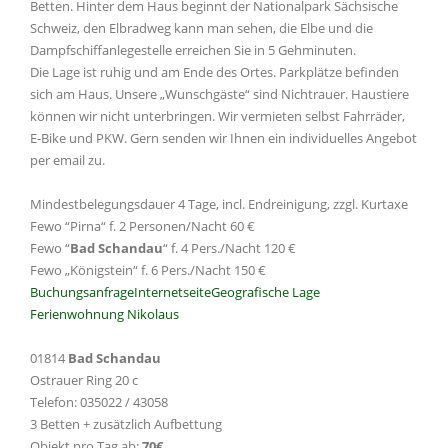
Betten. Hinter dem Haus beginnt der Nationalpark Sächsische
Schweiz, den Elbradweg kann man sehen, die Elbe und die
Dampfschiffanlegestelle erreichen Sie in 5 Gehminuten.
Die Lage ist ruhig und am Ende des Ortes. Parkplätze befinden
sich am Haus. Unsere „Wunschgäste“ sind Nichtrauer. Haustiere
können wir nicht unterbringen. Wir vermieten selbst Fahrräder,
E-Bike und PKW. Gern senden wir Ihnen ein individuelles Angebot
per email zu.
Mindestbelegungsdauer 4 Tage, incl. Endreinigung, zzgl. Kurtaxe
Fewo “Pirna“ f. 2 Personen/Nacht 60 €
Fewo “
Bad Schandau
“ f. 4 Pers./Nacht 120 €
Fewo „Königstein“ f. 6 Pers./Nacht 150 €
Buchungsanfrage
Internetseite
Geografische Lage
Ferienwohnung Nikolaus
01814
Bad Schandau
Ostrauer Ring 20 c
Telefon: 035022 / 43058
3 Betten + zusätzlich Aufbettung
Objekt pro Tag ab:
70€