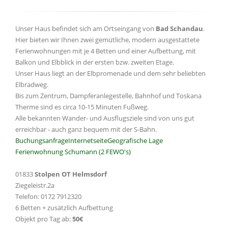
Unser Haus befindet sich am Ortseingang von
Bad Schandau
.
Hier bieten wir Ihnen zwei gemütliche, modern ausgestattete
Ferienwohnungen mit je 4 Betten und einer Aufbettung, mit
Balkon und Elbblick in der ersten bzw. zweiten Etage.
Unser Haus liegt an der Elbpromenade und dem sehr beliebten
Elbradweg.
Bis zum Zentrum, Dampferanlegestelle, Bahnhof und Toskana
Therme sind es circa 10-15 Minuten Fußweg.
Alle bekannten Wander- und Ausflugsziele sind von uns gut
erreichbar - auch ganz bequem mit der S-Bahn.
Buchungsanfrage
Internetseite
Geografische Lage
Ferienwohnung Schumann (2 FEWO's)
01833
Stolpen OT Helmsdorf
Ziegeleistr.2a
Telefon: 0172 7912320
6 Betten + zusätzlich Aufbettung
Objekt pro Tag ab:
50€