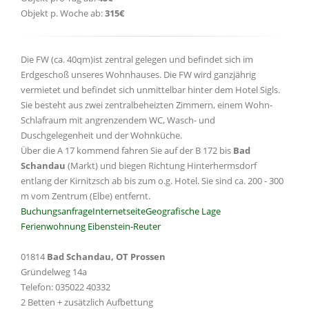
Objekt p. Woche ab:
315€
Die FW (ca. 40qm)ist zentral gelegen und befindet sich im
Erdgeschoß unseres Wohnhauses. Die FW wird ganzjährig
vermietet und befindet sich unmittelbar hinter dem Hotel Sigls.
Sie besteht aus zwei zentralbeheizten Zimmern, einem Wohn-
Schlafraum mit angrenzendem WC, Wasch- und
Duschgelegenheit und der Wohnküche.
Über die A 17 kommend fahren Sie auf der B 172 bis
Bad
Schandau
(Markt) und biegen Richtung Hinterhermsdorf
entlang der Kirnitzsch ab bis zum o.g. Hotel. Sie sind ca. 200 - 300
m vom Zentrum (Elbe) entfernt.
Buchungsanfrage
Internetseite
Geografische Lage
Ferienwohnung Eibenstein-Reuter
01814
Bad Schandau, OT Prossen
Gründelweg 14a
Telefon: 035022 40332
2 Betten + zusätzlich Aufbettung