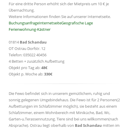
Für eine dritte Person erhöht sich der Mietpreis um 10 € je
Übernachtung.
Weitere Informationen finden Sie auf unserer Internetseite.
Buchungsanfrage
Internetseite
Geografische Lage
Ferienwohnung-Kästner
01814
Bad Schandau
OT Ostrau Dorfstr. 12
Telefon: 035022 40456
4 Betten + zusätzlich Aufbettung
Objekt pro Tag ab:
48€
Objekt p. Woche ab:
330€
Die Fewo befindet sich in unserem gemütlichem, ruhig und
sonnig gelegenen Umgebindehaus. Die Fewo ist für 2 Personen(2
Aufbettungen im Schlafzimmer möglich), sie besteht aus einem
Schlafzimmer, einem Wohnbereich mit Miniküche, Bad, Wc,
Garten-u.Terassennutzung. Tiere sind bei uns willkommen(nach
Absprache). Ostrau liegt oberhalb von
Bad Schandau
mitten im