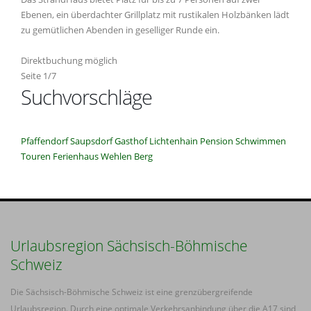
Ebenen, ein überdachter Grillplatz mit rustikalen Holzbänken lädt
zu gemütlichen Abenden in geselliger Runde ein.
Direktbuchung möglich
Seite 1/7
Suchvorschläge
Pfaffendorf
Saupsdorf
Gasthof
Lichtenhain
Pension
Schwimmen
Touren
Ferienhaus
Wehlen
Berg
Urlaubsregion Sächsisch-Böhmische
Schweiz
Die Sächsisch-Böhmische Schweiz ist eine grenzübergreifende
Urlaubsregion. Durch eine optimale Verkehrsanbindung über die A17 sind