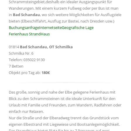
Schrammsteingebiet,deshalb ein idealer Ausgangspunkt für
Wanderungen. Mit einem kurzem Fußweg oder per Bus ist man
in
Bad Schandau
, wo sich weitere Möglichkeiten für Ausflugziele
bieten (Elbeschiffahrt, Ausflug zur Bastei, nach Dresden usw.)
Buchungsanfrage
Internetseite
Geografische Lage
Ferienhaus StrandHaus
01814
Bad Schandau, OT Schmilka
Schmilka Nr. 6
Telefon: 035022 9130
7 Betten
Objekt pro Tag ab:
180€
Das große, sonnig und nahe der Elbe gelegene Ferienhaus mit
Blick zu den Schrammsteinen ist die ideale Unterkunft für den
Urlaub mit Familie und Freunden, zum Wandern, Radfahren oder
einfach nur Relaxen.
Nur die Straße und der Elberadweg trennt das Grundstück vom
eigenen Elbestrand mit Liegewiese und Bootsanlegemöglichkeit.
Das StrandHaus bietet Platz für bis zu 7 Personen auf zwei