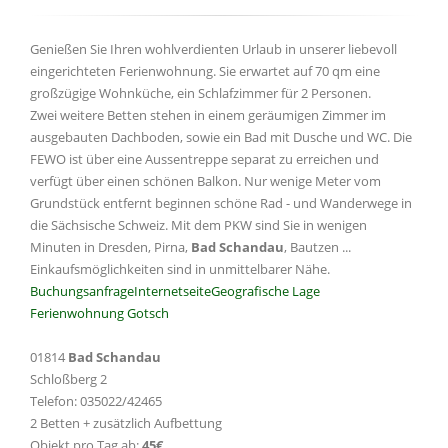
Genießen Sie Ihren wohlverdienten Urlaub in unserer liebevoll
eingerichteten Ferienwohnung. Sie erwartet auf 70 qm eine
großzügige Wohnküche, ein Schlafzimmer für 2 Personen.
Zwei weitere Betten stehen in einem geräumigen Zimmer im
ausgebauten Dachboden, sowie ein Bad mit Dusche und WC. Die
FEWO ist über eine Aussentreppe separat zu erreichen und
verfügt über einen schönen Balkon. Nur wenige Meter vom
Grundstück entfernt beginnen schöne Rad - und Wanderwege in
die Sächsische Schweiz. Mit dem PKW sind Sie in wenigen
Minuten in Dresden, Pirna,
Bad Schandau
, Bautzen ...
Einkaufsmöglichkeiten sind in unmittelbarer Nähe.
Buchungsanfrage
Internetseite
Geografische Lage
Ferienwohnung Gotsch
01814
Bad Schandau
Schloßberg 2
Telefon: 035022/42465
2 Betten + zusätzlich Aufbettung
Objekt pro Tag ab:
45€