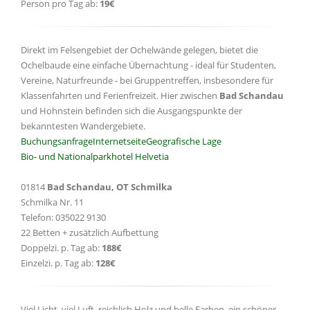
Person pro Tag ab:
19€
Direkt im Felsengebiet der Ochelwände gelegen, bietet die
Ochelbaude eine einfache Übernachtung - ideal für Studenten,
Vereine, Naturfreunde - bei Gruppentreffen, insbesondere für
Klassenfahrten und Ferienfreizeit. Hier zwischen
Bad Schandau
und Hohnstein befinden sich die Ausgangspunkte der
bekanntesten Wandergebiete.
Buchungsanfrage
Internetseite
Geografische Lage
Bio- und Nationalparkhotel Helvetia
01814
Bad Schandau, OT Schmilka
Schmilka Nr. 11
Telefon: 035022 9130
22 Betten + zusätzlich Aufbettung
Doppelzi. p. Tag ab:
188€
Einzelzi. p. Tag ab:
128€
Viel Licht, viel Luft, reichlich Holz und helle Farben, ein schöner