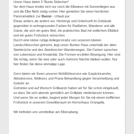
Unser Haus bietet 3 "Bunte Stübchen".
Vor dem Haus breitet sich nur noch die Elbwiese mit Sonnenliegen aus
und die Elbe fließt stetig vorbei. Hier genießen Sie einen herrlichen
Panoramablick zur
Bastei
- Urlaub pur.
Etwas anders als anders wo. Herberge und Unterkunft im Gebäude
gegenüber in wohngesunden Farben für Radfahrer, Wanderer und alle
Gäste, die sich ein gutes Bett, ein praktisches Bad mit seitlichem Elbblick
und ein gutes Frühstück wünschen.
Durch eine kleine ruhige Anliegerstraße von unserem kleinen
Landschlösschen getrennt, liegt unser Buntes Haus unterhalb der alten
Steinbrüche und des Steinbrecher-Wanderweges. Die Farben sprechen
von Lebenslust und Kreativität. Die Formen erzählen Bewegung. Hier sind
Sie richtig, wenn Sie eine oder auch mehrere Nächte bleiben wollen. Nur
hier finden Sie diese einmalige Lage.
Gern bieten wir Ihnen unseren Wohlfühlservice wie Gepäcktransfer,
Abholservice, Wellness und Prana-Behandlung gegen Voranmeldung und
Gebühr an.
Getränke und auf Wunsch Grillwaren haben wir für Sie schon eingekauft,
so dass Sie sich abends gemütlich am Grillplatz niederlassen können.
Und wenn Sie es wollen, beginnt jeder Morgen für Sie mit einem trefflichen
Frühstück in unserem Gewölberaum im Herrenhaus Orangella.
Wir befinden uns unmittelbar am Elberadweg.