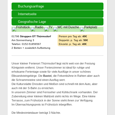
Buchungsanfrage
Internetseite
Geografische Lage
01796
Struppen OT Thürmsdorf
Person pro Tag ab:
40€
Am Sonnenhang 3
Doppelzi. p. Tag ab:
50€
Telefon: 0152-51856567
Einzelzi. p. Tag ab:
40€
2 Betten + zusätzlich Aufbettung
Unser kleiner Ferienort Thürmsdorf liegt nicht weit von der Festung
Königstein entfernt. Unser Ferienzimmer ist ideal für ruhige und
erholsame Ferientage sowie für viele Ausflüge in unser schönes
Elbsandsteingebirge. Die
Bastei
, die Felsenbühne in Rahten aber auch
die Schrammsteine sind einen Ausflug wert.
Die Kulturstädte Dresden und Meißen sind schnell mit dem Auto, aber
auch mit der S-Bahn zu erreichen.
In unserem Zimmer sind Fernseher und Kühlschrank vorhanden. Der
Zubereitung einer kleinen Mahlzeit steht nichts im Wege. Eine kleine
Terrasse, zum Frühstück in der Sonne steht ihnen zur Verfügung.
Im Übernachtungspreis ist Frühstück inbegriffen.
Die Mindestmietdauer beträgt 3 Nächte.