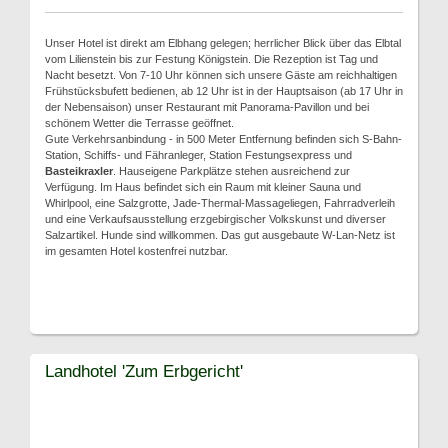
Unser Hotel ist direkt am Elbhang gelegen; herrlicher Blick über das Elbtal
vom Lilienstein bis zur Festung Königstein. Die Rezeption ist Tag und
Nacht besetzt. Von 7-10 Uhr können sich unsere Gäste am reichhaltigen
Frühstücksbufett bedienen, ab 12 Uhr ist in der Hauptsaison (ab 17 Uhr in
der Nebensaison) unser Restaurant mit Panorama-Pavillon und bei
schönem Wetter die Terrasse geöffnet.
Gute Verkehrsanbindung - in 500 Meter Entfernung befinden sich S-Bahn-
Station, Schiffs- und Fähranleger, Station Festungsexpress und
Basteikraxler
. Hauseigene Parkplätze stehen ausreichend zur
Verfügung. Im Haus befindet sich ein Raum mit kleiner Sauna und
Whirlpool, eine Salzgrotte, Jade-Thermal-Massageliegen, Fahrradverleih
und eine Verkaufsausstellung erzgebirgischer Volkskunst und diverser
Salzartikel. Hunde sind willkommen. Das gut ausgebaute W-Lan-Netz ist
im gesamten Hotel kostenfrei nutzbar.
Landhotel 'Zum Erbgericht'