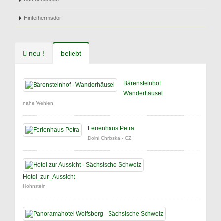
Hinterhermsdorf
neu !
beliebt
Bärensteinhof
Wanderhäusel
nahe Wehlen
Ferienhaus Petra
Dolni Chribska - CZ
Hotel_zur_Aussicht
Hohnstein