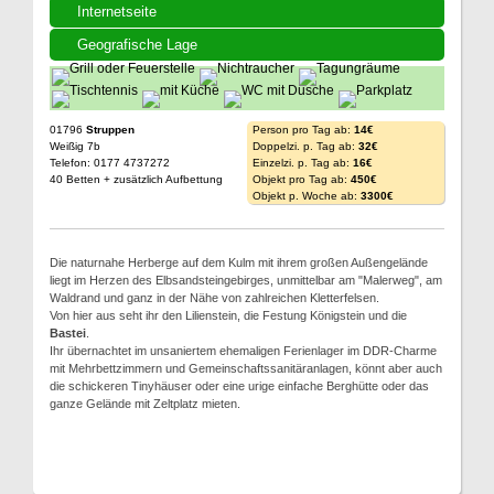
Internetseite
Geografische Lage
01796
Struppen
Person pro Tag ab:
14€
Weißig 7b
Doppelzi. p. Tag ab:
32€
Telefon: 0177 4737272
Einzelzi. p. Tag ab:
16€
40 Betten + zusätzlich Aufbettung
Objekt pro Tag ab:
450€
Objekt p. Woche ab:
3300€
Die naturnahe Herberge auf dem Kulm mit ihrem großen Außengelände
liegt im Herzen des Elbsandsteingebirges, unmittelbar am "Malerweg", am
Waldrand und ganz in der Nähe von zahlreichen Kletterfelsen.
Von hier aus seht ihr den Lilienstein, die Festung Königstein und die
Bastei
.
Ihr übernachtet im unsaniertem ehemaligen Ferienlager im DDR-Charme
mit Mehrbettzimmern und Gemeinschaftssanitäranlagen, könnt aber auch
die schickeren Tinyhäuser oder eine urige einfache Berghütte oder das
ganze Gelände mit Zeltplatz mieten.