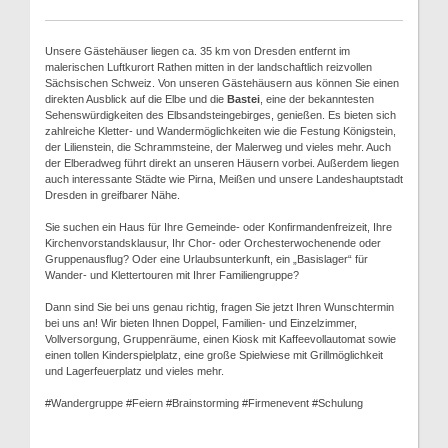
Unsere Gästehäuser liegen ca. 35 km von Dresden entfernt im
malerischen Luftkurort Rathen mitten in der landschaftlich reizvollen
Sächsischen Schweiz. Von unseren Gästehäusern aus können Sie einen
direkten Ausblick auf die Elbe und die
Bastei
, eine der bekanntesten
Sehenswürdigkeiten des Elbsandsteingebirges, genießen. Es bieten sich
zahlreiche Kletter- und Wandermöglichkeiten wie die Festung Königstein,
der Lilienstein, die Schrammsteine, der Malerweg und vieles mehr. Auch
der Elberadweg führt direkt an unseren Häusern vorbei. Außerdem liegen
auch interessante Städte wie Pirna, Meißen und unsere Landeshauptstadt
Dresden in greifbarer Nähe.
Sie suchen ein Haus für Ihre Gemeinde- oder Konfirmandenfreizeit, Ihre
Kirchenvorstandsklausur, Ihr Chor- oder Orchesterwochenende oder
Gruppenausflug? Oder eine Urlaubsunterkunft, ein „Basislager“ für
Wander- und Klettertouren mit Ihrer Familiengruppe?
Dann sind Sie bei uns genau richtig, fragen Sie jetzt Ihren Wunschtermin
bei uns an! Wir bieten Ihnen Doppel, Familien- und Einzelzimmer,
Vollversorgung, Gruppenräume, einen Kiosk mit Kaffeevollautomat sowie
einen tollen Kinderspielplatz, eine große Spielwiese mit Grillmöglichkeit
und Lagerfeuerplatz und vieles mehr.
#Wandergruppe #Feiern #Brainstorming #Firmenevent #Schulung