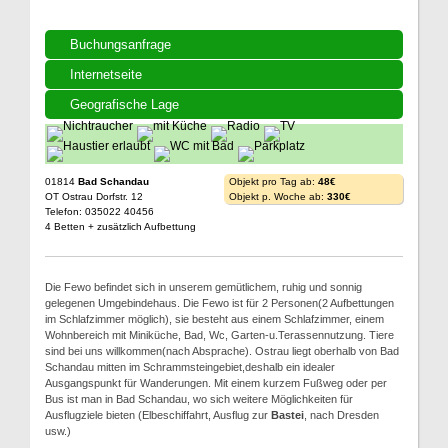
Buchungsanfrage
Internetseite
Geografische Lage
01814
Bad Schandau
Objekt pro Tag ab:
48€
OT Ostrau Dorfstr. 12
Objekt p. Woche ab:
330€
Telefon: 035022 40456
4 Betten + zusätzlich Aufbettung
Die Fewo befindet sich in unserem gemütlichem, ruhig und sonnig
gelegenen Umgebindehaus. Die Fewo ist für 2 Personen(2 Aufbettungen
im Schlafzimmer möglich), sie besteht aus einem Schlafzimmer, einem
Wohnbereich mit Miniküche, Bad, Wc, Garten-u.Terassennutzung. Tiere
sind bei uns willkommen(nach Absprache). Ostrau liegt oberhalb von Bad
Schandau mitten im Schrammsteingebiet,deshalb ein idealer
Ausgangspunkt für Wanderungen. Mit einem kurzem Fußweg oder per
Bus ist man in Bad Schandau, wo sich weitere Möglichkeiten für
Ausflugziele bieten (Elbeschiffahrt, Ausflug zur
Bastei
, nach Dresden
usw.)