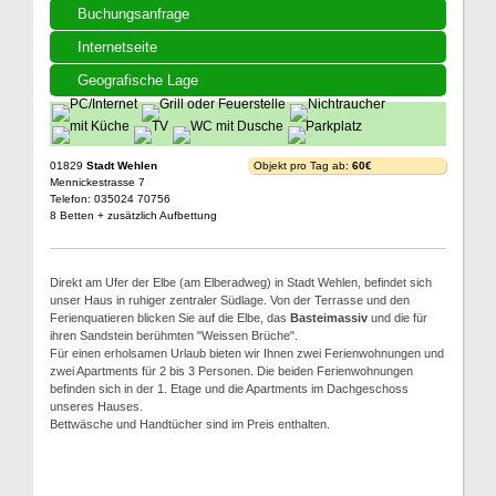
Buchungsanfrage
Internetseite
Geografische Lage
01829
Stadt Wehlen
Objekt pro Tag ab:
60€
Mennickestrasse 7
Telefon: 035024 70756
8 Betten + zusätzlich Aufbettung
Direkt am Ufer der Elbe (am Elberadweg) in Stadt Wehlen, befindet sich
unser Haus in ruhiger zentraler Südlage. Von der Terrasse und den
Ferienquatieren blicken Sie auf die Elbe, das
Basteimassiv
und die für
ihren Sandstein berühmten "Weissen Brüche".
Für einen erholsamen Urlaub bieten wir Ihnen zwei Ferienwohnungen und
zwei Apartments für 2 bis 3 Personen. Die beiden Ferienwohnungen
befinden sich in der 1. Etage und die Apartments im Dachgeschoss
unseres Hauses.
Bettwäsche und Handtücher sind im Preis enthalten.