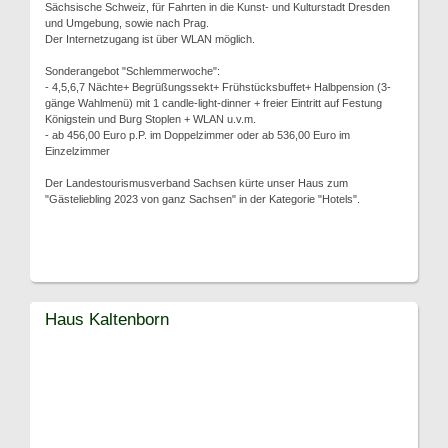
Sächsische Schweiz, für Fahrten in die Kunst- und Kulturstadt Dresden
und Umgebung, sowie nach Prag.
Der Internetzugang ist über WLAN möglich.
Sonderangebot "Schlemmerwoche":
- 4,5,6,7 Nächte+ Begrüßungssekt+ Frühstücksbuffet+ Halbpension (3-
gänge Wahlmenü) mit 1 candle-light-dinner + freier Eintritt auf Festung
Königstein und Burg Stoplen + WLAN u.v.m.
- ab 456,00 Euro p.P. im Doppelzimmer oder ab 536,00 Euro im
Einzelzimmer
Der Landestourismusverband Sachsen kürte unser Haus zum
"Gästeliebling 2023 von ganz Sachsen" in der Kategorie "Hotels".
Haus Kaltenborn