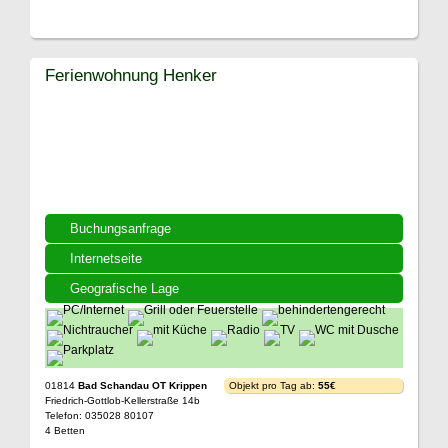
Ferienwohnung Henker
Buchungsanfrage
Internetseite
Geografische Lage
01814
Bad Schandau OT Krippen
Objekt pro Tag ab:
55€
Friedrich-Gottlob-Kellerstraße 14b
Telefon: 035028 80107
4 Betten