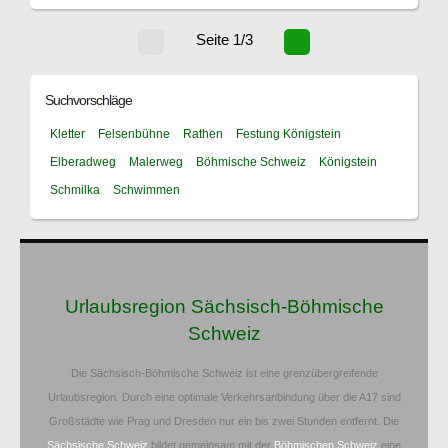
Seite 1/3
Suchvorschläge
Kletter
Felsenbühne
Rathen
Festung Königstein
Elberadweg
Malerweg
Böhmische Schweiz
Königstein
Schmilka
Schwimmen
Urlaubsregion Sächsisch-Böhmische
Schweiz
Die Sächsisch-Böhmische Schweiz ist eine grenzübergreifende
Urlaubsregion. Durch eine optimale Verkehrsanbindung über die A17 sind
Großstädte wie Prag und Dresden nur ein bis zwei Stunden entfernt. Die
Sächsische Schweiz
bildet gemeinsam mit der
Böhmischen Schweiz
eine