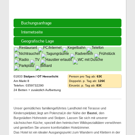
Buchungsanfrage
Internetseite
Geografische Lage
01833
Stolpen / OT Heeselicht
Person pro Tag ab:
63€
Am Markt 8
Doppelzi. p. Tag ab:
126€
Telefon: 0359732290
Einzelzi. p. Tag ab:
83€
24 Betten + zusätzlich Aufbettung
Unser gemütliches familiengeführtes Landhotel mit Terasse und
Kinderspielplatz,liegt am Polenztal,in der Nähe der
Bastei
, den
Burgstädten Hohnstein und Stolpen. Lassen Sie sich mit unserer
sächsischen Küche; speziell den heimischen Wildspezialitäten verwöhnen
und genießen Sie unsere komfortablen Hotelzimmer.
Das Hotel ist ein idealer Ausgangspunkt zum Wandern und Klettern in der