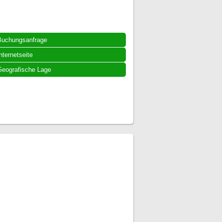
Buchungsanfrage
nternetseite
eografische Lage