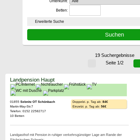
Unterkunft:
Betten:
Erweiterte Suche
19 Suchergebnisse
Seite 1/2
Landpension Haupt
01855
Sebnitz OT Schönbach
Doppelzi. p. Tag ab:
84€
Martin-May-Str.7
Einzelzi. p. Tag ab:
56€
Telefon: 0152 22582717
10 Betten
Landgasthof mit Pension in ruhiger verkehrsgünstiger Lage am Rande der
Sächsischen Schweiz;