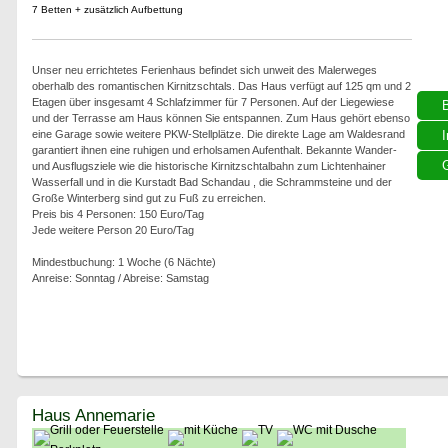
7 Betten + zusätzlich Aufbettung
Unser neu errichtetes Ferienhaus befindet sich unweit des Malerweges
oberhalb des romantischen Kirnitzschtals. Das Haus verfügt auf 125 qm und 2
Etagen über insgesamt 4 Schlafzimmer für 7 Personen. Auf der Liegewiese
und der Terrasse am Haus können Sie entspannen. Zum Haus gehört ebenso
eine Garage sowie weitere PKW-Stellplätze. Die direkte Lage am Waldesrand
I
garantiert ihnen eine ruhigen und erholsamen Aufenthalt. Bekannte Wander-
G
und Ausflugsziele wie die historische Kirnitzschtalbahn zum Lichtenhainer
Wasserfall und in die Kurstadt Bad Schandau , die Schrammsteine und der
Große Winterberg sind gut zu Fuß zu erreichen.
Preis bis 4 Personen: 150 Euro/Tag
Jede weitere Person 20 Euro/Tag
Mindestbuchung: 1 Woche (6 Nächte)
Anreise: Sonntag / Abreise: Samstag
Haus Annemarie