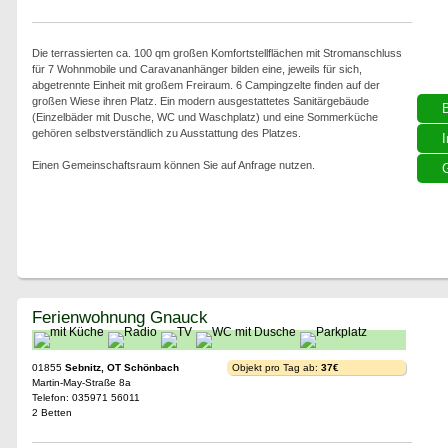
Die terrassierten ca. 100 qm großen Komfortstellflächen mit Stromanschluss
für 7 Wohnmobile und Caravananhänger bilden eine, jeweils für sich,
abgetrennte Einheit mit großem Freiraum. 6 Campingzelte finden auf der
großen Wiese ihren Platz. Ein modern ausgestattetes Sanitärgebäude
(Einzelbäder mit Dusche, WC und Waschplatz) und eine Sommerküche
gehören selbstverständlich zu Ausstattung des Platzes.
I
Einen Gemeinschaftsraum können Sie auf Anfrage nutzen.
G
Ferienwohnung Gnauck
01855
Sebnitz, OT Schönbach
Objekt pro Tag ab:
37€
Martin-May-Straße 8a
Telefon: 035971 56011
2 Betten