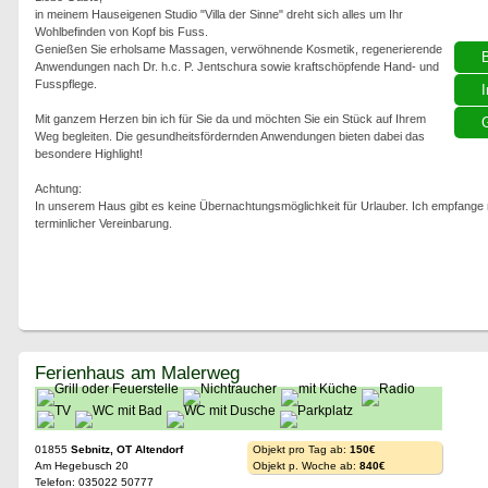
in meinem Hauseigenen Studio "Villa der Sinne" dreht sich alles um Ihr
Wohlbefinden von Kopf bis Fuss.
Genießen Sie erholsame Massagen, verwöhnende Kosmetik, regenerierende
Anwendungen nach Dr. h.c. P. Jentschura sowie kraftschöpfende Hand- und
Fusspflege.
I
Mit ganzem Herzen bin ich für Sie da und möchten Sie ein Stück auf Ihrem
G
Weg begleiten. Die gesundheitsfördernden Anwendungen bieten dabei das
besondere Highlight!
Achtung:
In unserem Haus gibt es keine Übernachtungsmöglichkeit für Urlauber. Ich empfang
terminlicher Vereinbarung.
Ferienhaus am Malerweg
01855
Sebnitz, OT Altendorf
Objekt pro Tag ab:
150€
Am Hegebusch 20
Objekt p. Woche ab:
840€
Telefon: 035022 50777