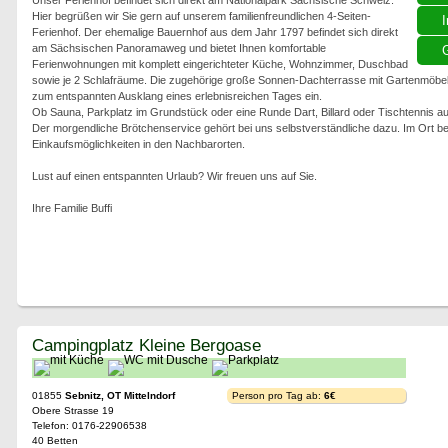
Unser Ferienhof befindet sich direkt am Nationalpark Sächsische Schweiz.
Hier begrüßen wir Sie gern auf unserem familienfreundlichen 4-Seiten-
I
Ferienhof. Der ehemalige Bauernhof aus dem Jahr 1797 befindet sich direkt
am Sächsischen Panoramaweg und bietet Ihnen komfortable
G
Ferienwohnungen mit komplett eingerichteter Küche, Wohnzimmer, Duschbad
sowie je 2 Schlafräume. Die zugehörige große Sonnen-Dachterrasse mit Gartenmöbeln
zum entspannten Ausklang eines erlebnisreichen Tages ein.
Ob Sauna, Parkplatz im Grundstück oder eine Runde Dart, Billard oder Tischtennis au
Der morgendliche Brötchenservice gehört bei uns selbstverständliche dazu. Im Ort be
Einkaufsmöglichkeiten in den Nachbarorten.
Lust auf einen entspannten Urlaub? Wir freuen uns auf Sie.
Ihre Familie Buffi
Campingplatz Kleine Bergoase
01855
Sebnitz, OT Mittelndorf
Person pro Tag ab:
6€
Obere Strasse 19
Telefon: 0176-22906538
40 Betten