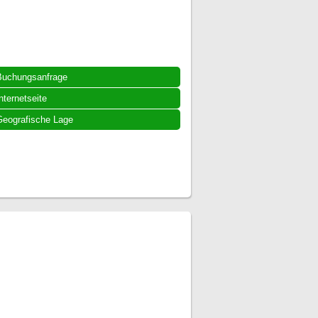
Buchungsanfrage
nternetseite
eografische Lage