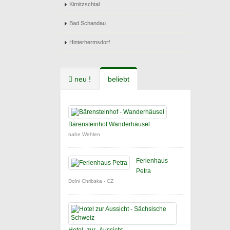
Kirnitzschtal
Bad Schandau
Hinterhermsdorf
neu !
beliebt
Bärensteinhof Wanderhäusel
nahe Wehlen
Ferienhaus
Petra
Dolni Chribska - CZ