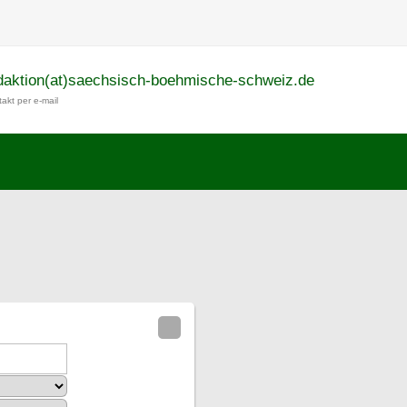
daktion(at)saechsisch-boehmische-schweiz.de
akt per e-mail