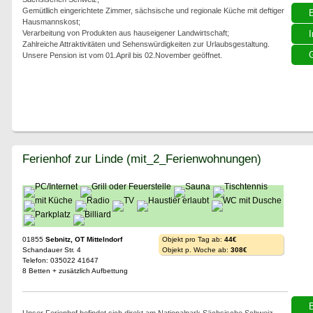
Gemütllich eingerichtete Zimmer, sächsische und regionale Küche mit deftiger
Hausmannskost;
Verarbeitung von Produkten aus hauseigener Landwirtschaft;
I
Zahlreiche Attraktivitäten und Sehenswürdigkeiten zur Urlaubsgestaltung.
G
Unsere Pension ist vom 01.April bis 02.November geöffnet.
Ferienhof zur Linde (mit_2_Ferienwohnungen)
01855
Sebnitz, OT Mittelndorf
Objekt pro Tag ab:
44€
Schandauer Str. 4
Objekt p. Woche ab:
308€
Telefon: 035022 41647
8 Betten + zusätzlich Aufbettung