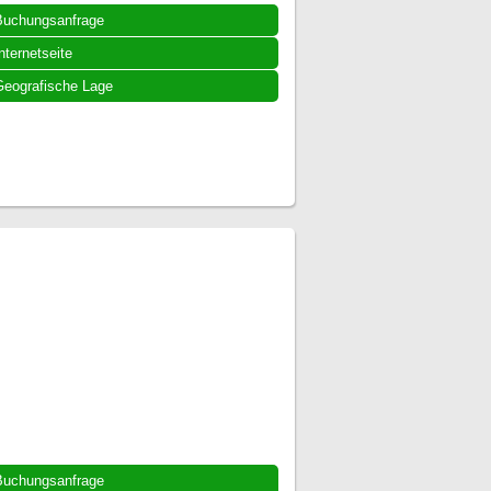
Buchungsanfrage
nternetseite
eografische Lage
Buchungsanfrage