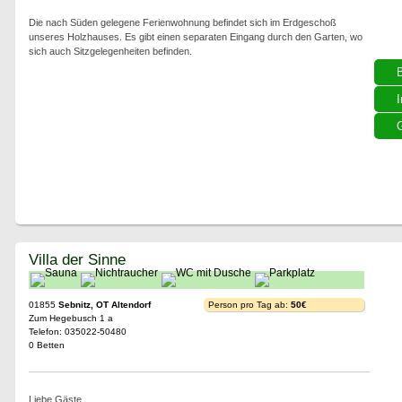
Die nach Süden gelegene Ferienwohnung befindet sich im Erdgeschoß
unseres Holzhauses. Es gibt einen separaten Eingang durch den Garten, wo
sich auch Sitzgelegenheiten befinden.
I
G
Villa der Sinne
01855
Sebnitz, OT Altendorf
Person pro Tag ab:
50€
Zum Hegebusch 1 a
Telefon: 035022-50480
0 Betten
Liebe Gäste,