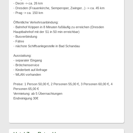
- Decin -> ca. 26 km
- Dresden (Frauenkirche, Semperoper, Zwinger...) -> ca. 45 km
- Prag -> ca. 150 km
Öffentliche Verkehrsanbindung:
- Bahnhof Krippen in 8 Minuten fußläufig zu erreichen (Dresden
Hauptbahnhof mit der S1 in 50 min erreichbar)
- Busverbindung
- Fähre
- nächste Schiffsanlegestelle in Bad Schandau
Ausstattung:
- separater Eingang
- Brötchenservice
- Kinderbett auf Anfrage
- WLAN vorhanden
Preise: 1 Person 50,00 €, 2 Personen 55,00 €, 3 Personen 60,00 €, 4
Personen 65,00 €
Vermietung: ab 5 Übernachtungen
Endreinigung 30€