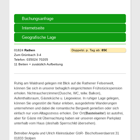
Buchungsanfrage
Internetseite
Geografische Lage
01824
Rathen
Doppelzi. p. Tag ab:
85€
Zum Grünbach 3-4
Telefon: 035024 70205
11 Betten + zusätzlich Aufbettung
Ruhig am Waldrand gelegen mit Blick auf die Rathener Felsenwelt,
können Sie sich in unserer behaglich eingerichteten Frühstückspension
erholen. Nichtraucherzimmer(Dusche, WC, teilw. Balkon),
Aufenthaltsraum, Gästeküche u. Liegewiese. In ruhiger Lage gelegen,
können Sie ungestört die Natur erleben, ausgedehnte Wanderungen
unternehmen und dabei die romantische Bergwelt genießen oder sich
einfach nur vom Alltagsstress erholen. Der Ort(
Basteiseite
!) ist autofrei,
aber für Gäste mit Übernachtung haben wir unseren eigenen Parkplatz
unterhalb vom Haus (deshalb Sperrschild übersehen).
Betreiber Angela und Ulrich Kleinstäuber GbR- Bischofswerdaerstr.31
01833 Stolpen