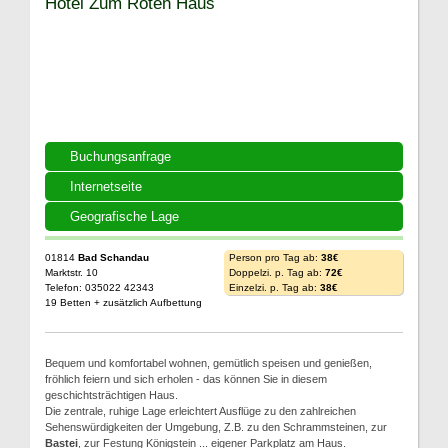
Hotel Zum Roten Haus
Buchungsanfrage
Internetseite
Geografische Lage
01814
Bad Schandau
Person pro Tag ab:
38€
Marktstr. 10
Doppelzi. p. Tag ab:
72€
Telefon: 035022 42343
Einzelzi. p. Tag ab:
38€
19 Betten + zusätzlich Aufbettung
Bequem und komfortabel wohnen, gemütlich speisen und genießen,
fröhlich feiern und sich erholen - das können Sie in diesem
geschichtsträchtigen Haus.
Die zentrale, ruhige Lage erleichtert Ausflüge zu den zahlreichen
Sehenswürdigkeiten der Umgebung, Z.B. zu den Schrammsteinen, zur
Bastei
, zur Festung Königstein ... eigener Parkplatz am Haus.