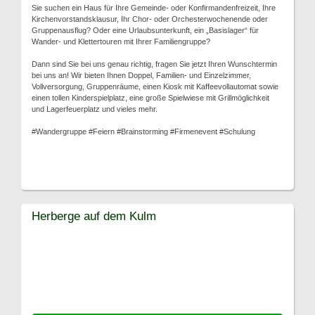
Sie suchen ein Haus für Ihre Gemeinde- oder Konfirmandenfreizeit, Ihre
Kirchenvorstandsklausur, Ihr Chor- oder Orchesterwochenende oder
Gruppenausflug? Oder eine Urlaubsunterkunft, ein „Basislager“ für
Wander- und Klettertouren mit Ihrer Familiengruppe?
Dann sind Sie bei uns genau richtig, fragen Sie jetzt Ihren Wunschtermin
bei uns an! Wir bieten Ihnen Doppel, Familien- und Einzelzimmer,
Vollversorgung, Gruppenräume, einen Kiosk mit Kaffeevollautomat sowie
einen tollen Kinderspielplatz, eine große Spielwiese mit Grillmöglichkeit
und Lagerfeuerplatz und vieles mehr.
#Wandergruppe #Feiern #Brainstorming #Firmenevent #Schulung
Herberge auf dem Kulm