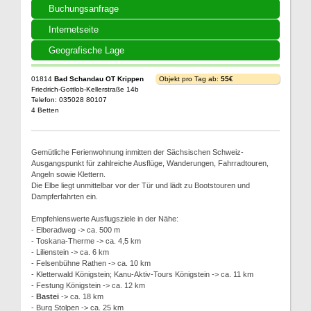
Buchungsanfrage
Internetseite
Geografische Lage
01814
Bad Schandau OT Krippen
Objekt pro Tag ab:
55€
Friedrich-Gottlob-Kellerstraße 14b
Telefon: 035028 80107
4 Betten
Gemütliche Ferienwohnung inmitten der Sächsischen Schweiz-
Ausgangspunkt für zahlreiche Ausflüge, Wanderungen, Fahrradtouren,
Angeln sowie Klettern.
Die Elbe liegt unmittelbar vor der Tür und lädt zu Bootstouren und
Dampferfahrten ein.
Empfehlenswerte Ausflugsziele in der Nähe:
- Elberadweg -> ca. 500 m
- Toskana-Therme -> ca. 4,5 km
- Lilienstein -> ca. 6 km
- Felsenbühne Rathen -> ca. 10 km
- Kletterwald Königstein; Kanu-Aktiv-Tours Königstein -> ca. 11 km
- Festung Königstein -> ca. 12 km
-
Bastei
-> ca. 18 km
- Burg Stolpen -> ca. 25 km