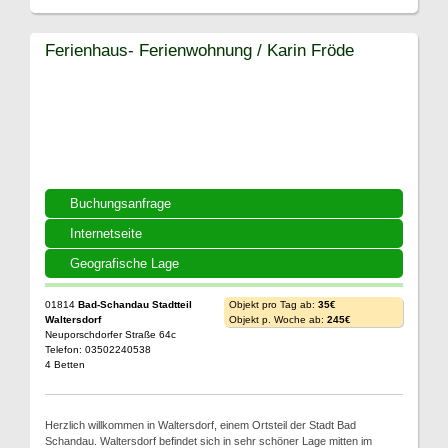
Ferienhaus- Ferienwohnung / Karin Fröde
Buchungsanfrage
Internetseite
Geografische Lage
01814
Bad-Schandau Stadtteil
Objekt pro Tag ab:
35€
Waltersdorf
Objekt p. Woche ab:
245€
Neuporschdorfer Straße 64c
Telefon: 03502240538
4 Betten
Herzlich willkommen in Waltersdorf, einem Ortsteil der Stadt Bad
Schandau. Waltersdorf befindet sich in sehr schöner Lage mitten im