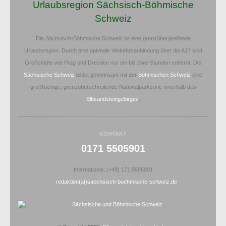
Urlaubsregion Sächsisch-Böhmische
Schweiz
Die Sächsisch-Böhmische Schweiz ist eine grenzübergreifende
Urlaubsregion. Durch eine optimale Verkehrsanbindung über die A17 sind
Großstädte wie Prag und Dresden nur ein bis zwei Stunden entfernt. Die
Sächsische Schweiz
bildet gemeinsam mit der
Böhmischen Schweiz
eine
großflächige, grenzüberschreitende Nationalparkzone innerhalb des
Elbsandsteingebirges
.
KONTAKT
0171 5505901
International: (+49) 171 5505901
redaktion(at)saechsisch-boehmische-schweiz.de