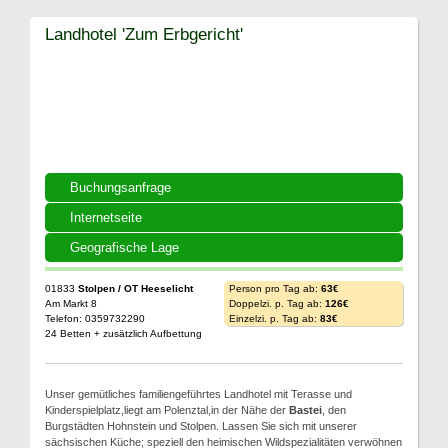
Landhotel 'Zum Erbgericht'
Buchungsanfrage
Internetseite
Geografische Lage
01833
Stolpen / OT Heeselicht
Person pro Tag ab:
63€
Am Markt 8
Doppelzi. p. Tag ab:
126€
Telefon: 0359732290
Einzelzi. p. Tag ab:
83€
24 Betten + zusätzlich Aufbettung
Unser gemütliches familiengeführtes Landhotel mit Terasse und
Kinderspielplatz,liegt am Polenztal,in der Nähe der
Bastei
, den
Burgstädten Hohnstein und Stolpen. Lassen Sie sich mit unserer
sächsischen Küche; speziell den heimischen Wildspezialitäten verwöhnen