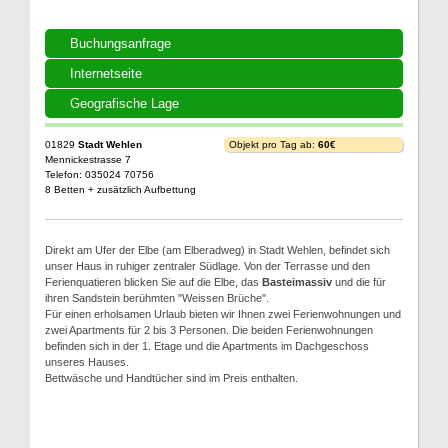
Buchungsanfrage
Internetseite
Geografische Lage
01829
Stadt Wehlen
Objekt pro Tag ab:
60€
Mennickestrasse 7
Telefon: 035024 70756
8 Betten + zusätzlich Aufbettung
Direkt am Ufer der Elbe (am Elberadweg) in Stadt Wehlen, befindet sich
unser Haus in ruhiger zentraler Südlage. Von der Terrasse und den
Ferienquatieren blicken Sie auf die Elbe, das
Basteimassiv
und die für
ihren Sandstein berühmten "Weissen Brüche".
Für einen erholsamen Urlaub bieten wir Ihnen zwei Ferienwohnungen und
zwei Apartments für 2 bis 3 Personen. Die beiden Ferienwohnungen
befinden sich in der 1. Etage und die Apartments im Dachgeschoss
unseres Hauses.
Bettwäsche und Handtücher sind im Preis enthalten.