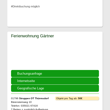
#Direktbuchung möglich
Ferienwohnung Gärtner
Buchungsanfrage
Internetseite
Geografische Lage
01796
Struppen OT Thürmsdorf
Objekt pro Tag ab:
50€
Bärensteinweg 10
Telefon: 035021 67416
2 Betten + zusätzlich Aufbettung