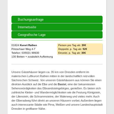
Buchungsanfrage
Internetseite
Geografische Lage
01824
Kurort Rathen
Person pro Tag ab:
30€
Pötzschaer Weg 4-7
Doppelzi. p. Tag ab:
52€
Telefon: 035021 99930
Einzelzi. p. Tag ab:
30€
130 Betten + zusätzlich Aufbettung
Unsere Gästehäuser liegen ca. 35 km von Dresden entfernt im
malerischen Luftkurort Rathen mitten in der landschaftlich reizvollen
Sächsischen Schweiz. Von unseren Gästehäusern aus können Sie einen
direkten Ausblick auf die Elbe und die
Bastei
, eine der bekanntesten
Sehenswürdigkeiten des Elbsandsteingebirges, genießen. Es bieten sich
zahlreiche Kletter- und Wandermöglichkeiten wie die Festung Königstein,
der Lilienstein, die Schrammsteine, der Malerweg und vieles mehr. Auch
der Elberadweg führt direkt an unseren Häusern vorbei. Außerdem liegen
auch interessante Städte wie Pirna, Meißen und unsere Landeshauptstadt
Dresden in greifbarer Nähe.