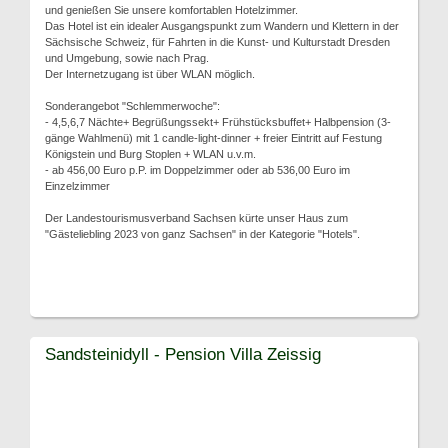
und genießen Sie unsere komfortablen Hotelzimmer.
Das Hotel ist ein idealer Ausgangspunkt zum Wandern und Klettern in der
Sächsische Schweiz, für Fahrten in die Kunst- und Kulturstadt Dresden
und Umgebung, sowie nach Prag.
Der Internetzugang ist über WLAN möglich.
Sonderangebot "Schlemmerwoche":
- 4,5,6,7 Nächte+ Begrüßungssekt+ Frühstücksbuffet+ Halbpension (3-
gänge Wahlmenü) mit 1 candle-light-dinner + freier Eintritt auf Festung
Königstein und Burg Stoplen + WLAN u.v.m.
- ab 456,00 Euro p.P. im Doppelzimmer oder ab 536,00 Euro im
Einzelzimmer
Der Landestourismusverband Sachsen kürte unser Haus zum
"Gästeliebling 2023 von ganz Sachsen" in der Kategorie "Hotels".
Sandsteinidyll - Pension Villa Zeissig