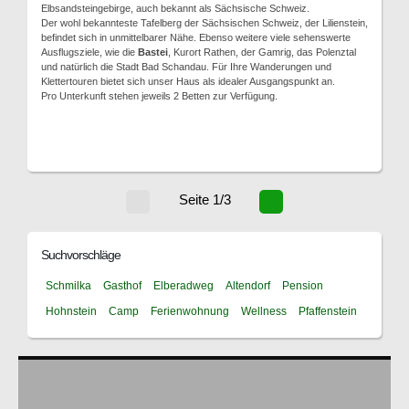
Elbsandsteingebirge, auch bekannt als Sächsische Schweiz.
Der wohl bekannteste Tafelberg der Sächsischen Schweiz, der Lilienstein,
befindet sich in unmittelbarer Nähe. Ebenso weitere viele sehenswerte
Ausflugsziele, wie die
Bastei
, Kurort Rathen, der Gamrig, das Polenztal
und natürlich die Stadt Bad Schandau. Für Ihre Wanderungen und
Klettertouren bietet sich unser Haus als idealer Ausgangspunkt an.
Pro Unterkunft stehen jeweils 2 Betten zur Verfügung.
Seite 1/3
Suchvorschläge
Schmilka
Gasthof
Elberadweg
Altendorf
Pension
Hohnstein
Camp
Ferienwohnung
Wellness
Pfaffenstein