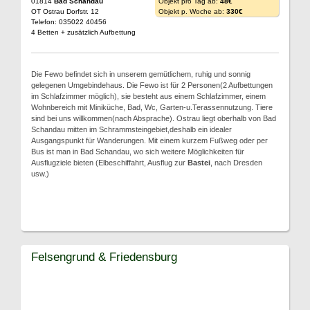
01814
Bad Schandau
Objekt pro Tag ab:
48€
OT Ostrau Dorfstr. 12
Objekt p. Woche ab:
330€
Telefon: 035022 40456
4 Betten + zusätzlich Aufbettung
Die Fewo befindet sich in unserem gemütlichem, ruhig und sonnig
gelegenen Umgebindehaus. Die Fewo ist für 2 Personen(2 Aufbettungen
im Schlafzimmer möglich), sie besteht aus einem Schlafzimmer, einem
Wohnbereich mit Miniküche, Bad, Wc, Garten-u.Terassennutzung. Tiere
sind bei uns willkommen(nach Absprache). Ostrau liegt oberhalb von Bad
Schandau mitten im Schrammsteingebiet,deshalb ein idealer
Ausgangspunkt für Wanderungen. Mit einem kurzem Fußweg oder per
Bus ist man in Bad Schandau, wo sich weitere Möglichkeiten für
Ausflugziele bieten (Elbeschiffahrt, Ausflug zur
Bastei
, nach Dresden
usw.)
Felsengrund & Friedensburg