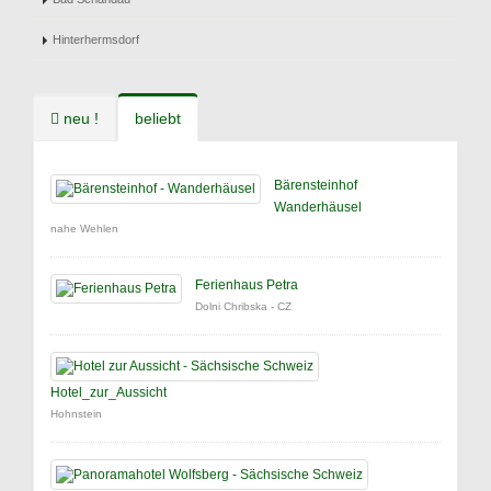
Hinterhermsdorf
neu !
beliebt
Bärensteinhof
Wanderhäusel
nahe Wehlen
Ferienhaus Petra
Dolni Chribska - CZ
Hotel_zur_Aussicht
Hohnstein