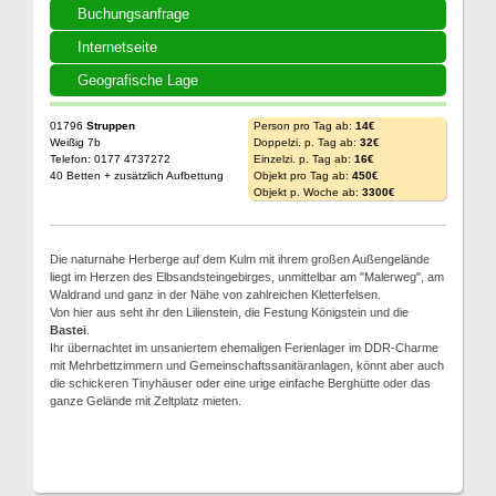
Buchungsanfrage
Internetseite
Geografische Lage
01796
Struppen
Person pro Tag ab:
14€
Weißig 7b
Doppelzi. p. Tag ab:
32€
Telefon: 0177 4737272
Einzelzi. p. Tag ab:
16€
40 Betten + zusätzlich Aufbettung
Objekt pro Tag ab:
450€
Objekt p. Woche ab:
3300€
Die naturnahe Herberge auf dem Kulm mit ihrem großen Außengelände
liegt im Herzen des Elbsandsteingebirges, unmittelbar am "Malerweg", am
Waldrand und ganz in der Nähe von zahlreichen Kletterfelsen.
Von hier aus seht ihr den Lilienstein, die Festung Königstein und die
Bastei
.
Ihr übernachtet im unsaniertem ehemaligen Ferienlager im DDR-Charme
mit Mehrbettzimmern und Gemeinschaftssanitäranlagen, könnt aber auch
die schickeren Tinyhäuser oder eine urige einfache Berghütte oder das
ganze Gelände mit Zeltplatz mieten.