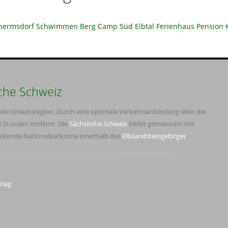
hermsdorf
Schwimmen
Berg
Camp
Süd
Elbtal
Ferienhaus
Pension
che Schweiz
ende Urlaubsregion. Durch eine optimale Verkehrsanbindung über die
i Stunden entfernt. Die
Sächsische Schweiz
bildet gemeinsam mit
reitende Nationalparkzone innerhalb des
Elbsandsteingebirges
.
rlag