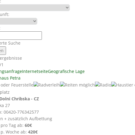
:
unft:
:
erte Suche
ergebnisse
/1
ngsanfrage
Internetseite
Geografische Lage
haus Petra
Dolni Chribska - CZ
ka 27
n: 00420-776342577
en + zusätzlich Aufbettung
 pro Tag ab:
60€
 p. Woche ab:
420€