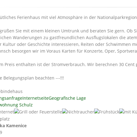
tliches Ferienhaus mit viel Atmosphäre in der Nationalparkregio
grüßen Sie mit einem kleinen Umtrunk und beraten Sie gern. Ob Si
ichen Wanderungen zu gastfreundlichen Ausflugslokalen die ate
ür Kultur oder Geschichte interessieren, Reiten oder Schwimmen m
nsch besorgen wir im Voraus Karten für Konzerte, Oper, Sportvera
im Preis enthalten ist der Stromverbrauch. Wir berechnen 30 Cent
tte Belegungsplan beachten ---!!!
bindehaus
ngsanfrage
Internetseite
Geografische Lage
wohnung Schulz
ka Kamenice
39