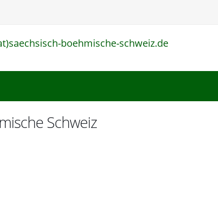
at)saechsisch-boehmische-schweiz.de
l
hmische Schweiz