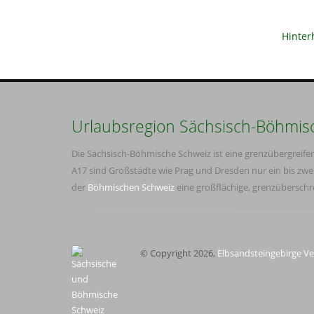
Hinter
Urlaubsregion Sächsisch-Böhmis
Die Sächsisch-Böhmische Schweiz ist eine grenzübergreif
A17 sind Großstädte wie Prag und Dresden nur ein bis zwe
der
Böhmischen Schweiz
eine großflächige, grenzübersch
© Copyright 2026,
Elbsandsteingebirge Ve