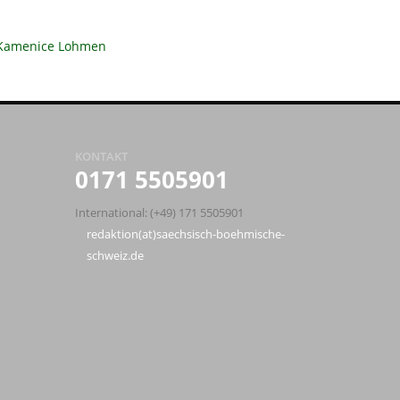
Kamenice
Lohmen
KONTAKT
0171 5505901
International: (+49) 171 5505901
redaktion(at)saechsisch-boehmische-
schweiz.de