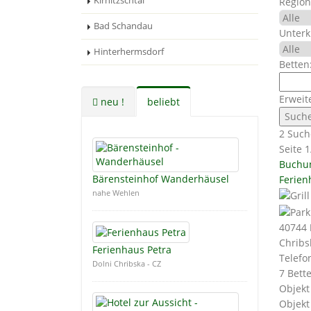
Kirnitzschtal
Region
Bad Schandau
Unterk
Hinterhermsdorf
Betten
Erweit
neu !
beliebt
2 Such
Seite 1
Buchu
Bärensteinhof Wanderhäusel
Ferien
nahe Wehlen
40744
Chribs
Ferienhaus Petra
Telefo
Dolni Chribska - CZ
7 Bett
Objekt
Objekt