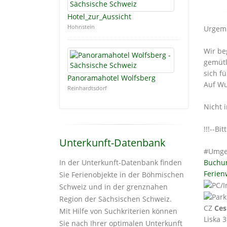
Hotel_zur_Aussicht
Hohnstein
Urgemü
Wir be
gemütl
sich f
Panoramahotel Wolfsberg
Auf Wu
Reinhardtsdorf
Nicht 
!!!--Bi
Unterkunft-Datenbank
#Umge
Buchu
In der Unterkunft-Datenbank finden
Ferien
Sie Ferienobjekte in der Böhmischen
Schweiz und in der grenznahen
Region der Sächsischen Schweiz.
CZ
Ces
Mit Hilfe von Suchkriterien können
Liska 
Sie nach Ihrer optimalen Unterkunft