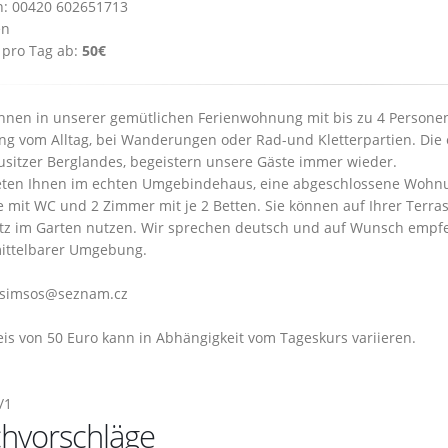
n: 00420 602651713
en
 pro Tag ab:
50€
hnen in unserer gemütlichen Ferienwohnung mit bis zu 4 Personen
ng vom Alltag, bei Wanderungen oder Rad-und Kletterpartien. Die 
usitzer Berglandes, begeistern unsere Gäste immer wieder.
eten Ihnen im echten Umgebindehaus, eine abgeschlossene Wohnu
 mit WC und 2 Zimmer mit je 2 Betten. Sie können auf Ihrer Terr
atz im Garten nutzen. Wir sprechen deutsch und auf Wunsch empf
ittelbarer Umgebung.
 simsos@seznam.cz
eis von 50 Euro kann in Abhängigkeit vom Tageskurs variieren.
/1
hvorschläge