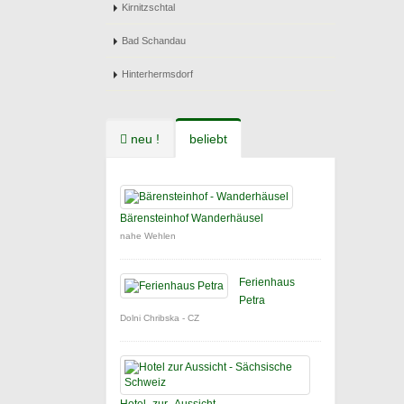
Kirnitzschtal
Bad Schandau
Hinterhermsdorf
neu !
beliebt
Bärensteinhof Wanderhäusel
nahe Wehlen
Ferienhaus
Petra
Dolni Chribska - CZ