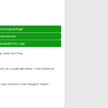
Buchungsanfrage
nternetseite
eografische Lage
g, sowie nach Prag.
it 1 candle-light-dinner + freier Eintritt auf
ganz Sachsen" in der Kategorie "Hotels".