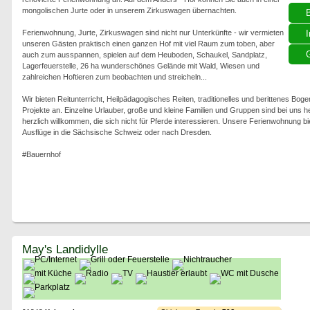
mongolischen Jurte oder in unserem Zirkuswagen übernachten.
Ferienwohnung, Jurte, Zirkuswagen sind nicht nur Unterkünfte - wir vermieten
I
unseren Gästen praktisch einen ganzen Hof mit viel Raum zum toben, aber
G
auch zum ausspannen, spielen auf dem Heuboden, Schaukel, Sandplatz,
Lagerfeuerstelle, 26 ha wunderschönes Gelände mit Wald, Wiesen und
zahlreichen Hoftieren zum beobachten und streicheln...
Wir bieten Reitunterricht, Heilpädagogisches Reiten, traditionelles und berittenes B
Projekte an. Einzelne Urlauber, große und kleine Familien und Gruppen sind bei uns h
herzlich willkommen, die sich nicht für Pferde interessieren. Unsere Ferienwohnung b
Ausflüge in die Sächsische Schweiz oder nach Dresden.
#Bauernhof
May's Landidylle