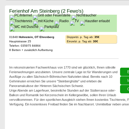
Ferienhof Am Steinberg (2 Fewo's)
01848
Hohnstein, OT Ehrenberg
Doppelzi. p. Tag ab:
35€
Hauptstrasse 25
Einzelzi. p. Tag ab:
30€
Telefon: 035975 84864
8 Betten + zusätzlich Aufbettung
Im rekonstruierten Fachwerkhaus von 1770 sind wir glücklich, Ihnen stilvolle
Ferienwohnungen anzubieten. Unsere zentrale Lage ist für Wanderungen und
Ausflüge zu allen Sächsisch-Böhmischen Nahzielen ideal. Bereits nach 10
I
Gehminuten erreichen Sie unsere "Steinberghütte" und erleben die
Panoramakulisse der Hinteren Sächsischen Schweiz.
G
Urige Abende am Lagerfeuer, besinnliche Stunden auf der Südterrasse oder-
Balkon und Romantik bei Kerzenschein im Kellergewölbe, sollen Ihren Urlaub
vervollkommnen. Für den sportlichen Ausgleich stehen Ihnen kostenlos Tischtennis, Fe
Verfügung. Ein kostenloses Freibad finden Sie im Nachbarort. Unmittelbar neben unse