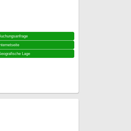
Buchungsanfrage
nternetseite
eografische Lage