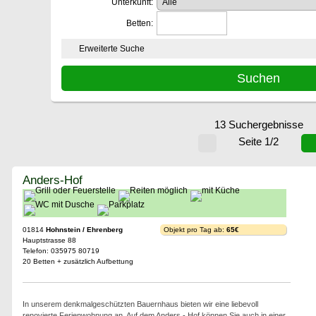
Unterkunft:
Betten:
Erweiterte Suche
13 Suchergebnisse
Seite 1/2
Anders-Hof
01814
Hohnstein / Ehrenberg
Objekt pro Tag ab:
65€
Hauptstrasse 88
Telefon: 035975 80719
20 Betten + zusätzlich Aufbettung
In unserem denkmalgeschützten Bauernhaus bieten wir eine liebevoll
renovierte Ferienwohnung an. Auf dem Anders - Hof können Sie auch in einer