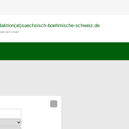
daktion(at)saechsisch-boehmische-schweiz.de
akt per e-mail