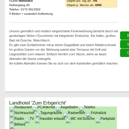
01848
Hohnstein
Objekt pro Tag ab:
70€
Hutbergweg 40
Objekt p. Woche ab:
490€
Telefon: 0173 5613302
5 Betten + zusätzlich Aufbettung
Unsere gemütlich und modern eingerichtete Ferienwohnung besticht durch ein
geräumiges Wohn-/ Esszimmer mit integrierter Eckküche. Ein helles, großes
Bad mit Dusche, Waschtisch.
I
Es gibt zwei Schlafzimmer mit je einem Doppelbett und einem Kleiderschrank.
Im großen Garten vor der Wohnung wartet eine Terrasse mit Grill und
G
Liegestühlen zum relaxen. Einfach herrlich zum Sitzen, wenn an lauen
Abenden die Sonne untergeht.
An kühlen Abenden können Sie es sich vor dem Kaminofen gemütlich machen.
Landhotel 'Zum Erbgericht'