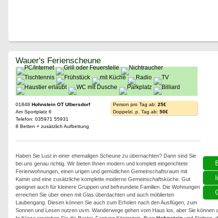
Wauer's Ferienscheune
01848
Hohnstein OT Ulbersdorf
Person pro Tag ab:
25€
Am Sportplatz 6
Doppelzi. p. Tag ab:
50€
Telefon: 035971 55931
8 Betten + zusätzlich Aufbettung
Haben Sie Lust in einer ehemaligen Scheune zu übernachten? Dann sind Sie
bei uns genau richtig. Wir bieten Ihnen modern und komplett eingerichtete
Ferienwohnungen, einen urigen und gemütlichen Gemeinschaftsraum mit
I
Kamin und eine zusätzliche komplette moderne Gemeinschaftsküche. Gut
geeignet auch für kleinere Gruppen und befreundete Familien. Die Wohnungen
G
erreichen Sie über einen mit Glas überdachten und auch möblierten
Laubengang. Diesen können Sie auch zum Erholen nach den Ausflügen, zum
Sonnen und Lesen nutzen uvm. Wanderwege gehen vom Haus los, aber Sie können a