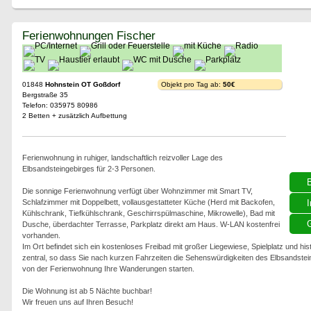
Ferienwohnungen Fischer
01848
Hohnstein OT Goßdorf
Objekt pro Tag ab:
50€
Bergstraße 35
Telefon: 035975 80986
2 Betten + zusätzlich Aufbettung
Ferienwohnung in ruhiger, landschaftlich reizvoller Lage des
Elbsandsteingebirges für 2-3 Personen.
Die sonnige Ferienwohnung verfügt über Wohnzimmer mit Smart TV,
Schlafzimmer mit Doppelbett, vollausgestatteter Küche (Herd mit Backofen,
I
Kühlschrank, Tiefkühlschrank, Geschirrspülmaschine, Mikrowelle), Bad mit
G
Dusche, überdachter Terrasse, Parkplatz direkt am Haus. W-LAN kostenfrei
vorhanden.
Im Ort befindet sich ein kostenloses Freibad mit großer Liegewiese, Spielplatz und his
zentral, so dass Sie nach kurzen Fahrzeiten die Sehenswürdigkeiten des Elbsandstei
von der Ferienwohnung Ihre Wanderungen starten.
Die Wohnung ist ab 5 Nächte buchbar!
Wir freuen uns auf Ihren Besuch!