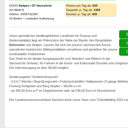
01833
Stolpen / OT Heeselicht
Person pro Tag ab:
63€
Am Markt 8
Doppelzi. p. Tag ab:
126€
Telefon: 0359732290
Einzelzi. p. Tag ab:
83€
24 Betten + zusätzlich Aufbettung
Unser gemütliches familiengeführtes Landhotel mit Terasse und
Kinderspielplatz,liegt am Polenztal,in der Nähe der Bastei, den Burgstädten
I
Hohnstein
und Stolpen. Lassen Sie sich mit unserer sächsischen Küche;
speziell den heimischen Wildspezialitäten verwöhnen und genießen Sie unsere
G
komfortablen Hotelzimmer.
Das Hotel ist ein idealer Ausgangspunkt zum Wandern und Klettern in der
Sächsische Schweiz, für Fahrten in die Kunst- und Kulturstadt Dresden und Umgebun
Der Internetzugang ist über WLAN möglich.
Sonderangebot "Schlemmerwoche":
- 4,5,6,7 Nächte+ Begrüßungssekt+ Frühstücksbuffet+ Halbpension (3-gänge Wahlmenü) m
Festung Königstein und Burg Stoplen + WLAN u.v.m.
- ab 456,00 Euro p.P. im Doppelzimmer oder ab 536,00 Euro im Einzelzimmer
Der Landestourismusverband Sachsen kürte unser Haus zum "Gästeliebling 2023 von 