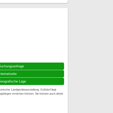
Buchungsanfrage
nternetseite
eografische Lage
torischer Landgeräteausstellung. Goßdorf liegt
ngebirges erreichen können. Sie können auch direkt