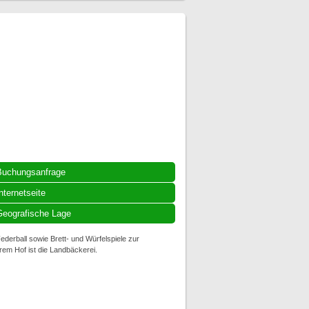
Buchungsanfrage
nternetseite
eografische Lage
derball sowie Brett- und Würfelspiele zur
rem Hof ist die Landbäckerei.