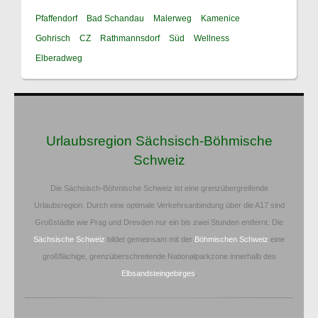
Pfaffendorf
Bad Schandau
Malerweg
Kamenice
Gohrisch
CZ
Rathmannsdorf
Süd
Wellness
Elberadweg
Urlaubsregion Sächsisch-Böhmische
Schweiz
Die Sächsisch-Böhmische Schweiz ist eine grenzübergreifende
Urlaubsregion. Durch eine optimale Verkehrsanbindung über die A17 sind
Großstädte wie Prag und Dresden nur ein bis zwei Stunden entfernt. Die
Sächsische Schweiz
bildet gemeinsam mit der
Böhmischen Schweiz
eine
großflächige, grenzüberschreitende Nationalparkzone innerhalb des
Elbsandsteingebirges
.