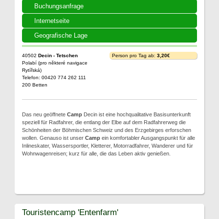
Buchungsanfrage
Internetseite
Geografische Lage
40502
Decin - Tetschen
Person pro Tag ab:
3,20€
Polabí (pro některé navigace
Rytířská)
Telefon: 00420 774 262 111
200 Betten
Das neu geöffnete
Camp
Decin ist eine hochqualitative Basisunterkunft
speziell für Radfahrer, die entlang der Elbe auf dem Radfahrerweg die
Schönheiten der Böhmischen Schweiz und des Erzgebirges erforschen
wollen. Genauso ist unser
Camp
ein komfortabler Ausgangspunkt für alle
Inlineskater, Wassersportler, Kletterer, Motorradfahrer, Wanderer und für
Wohnwagenreisen; kurz für alle, die das Leben aktiv genießen.
Touristencamp 'Entenfarm'