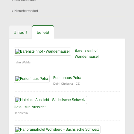
Hinterhermsdorf
neu !
beliebt
Bärensteinhof
Wanderhäusel
nahe Wehlen
Ferienhaus Petra
Dolni Chribska - CZ
Hotel_zur_Aussicht
Hohnstein