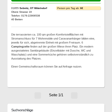
01855
Sebnitz, OT Mittelndorf
Person pro Tag ab:
6€
Obere Strasse 19
Telefon: 0176-22906538
40 Betten
Die terrassierten ca. 100 qm großen Komfortstellflächen mit
Stromanschluss für 7 Wohnmobile und Caravananhänger bilden eine,
jeweils für sich, abgetrennte Einheit mit großem Freiraum. 6
Campingzelte
finden auf der großen Wiese ihren Platz. Ein modern
ausgestattetes Sanitärgebäude (Einzelbäder mit Dusche, WC und
Waschplatz) und eine Sommerküche gehören selbstverständlich zu
Ausstattung des Platzes.
Einen Gemeinschaftsraum können Sie auf Anfrage nutzen.
Seite 1/1
Suchvorschläge