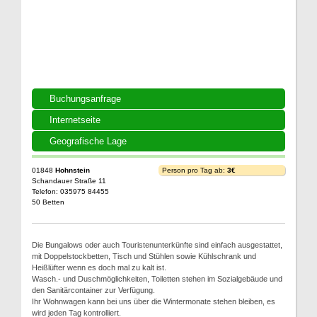
Buchungsanfrage
Internetseite
Geografische Lage
01848
Hohnstein
Person pro Tag ab:
3€
Schandauer Straße 11
Telefon: 035975 84455
50 Betten
Die Bungalows oder auch Touristenunterkünfte sind einfach ausgestattet,
mit Doppelstockbetten, Tisch und Stühlen sowie Kühlschrank und
Heißlüfter wenn es doch mal zu kalt ist.
Wasch.- und Duschmöglichkeiten, Toiletten stehen im Sozialgebäude und
den Sanitärcontainer zur Verfügung.
Ihr Wohnwagen kann bei uns über die Wintermonate stehen bleiben, es
wird jeden Tag kontrolliert.