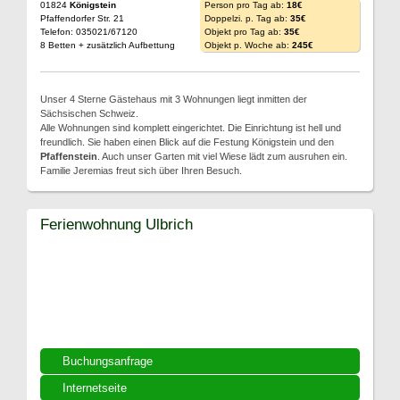
01824
Königstein
Person pro Tag ab:
18€
Pfaffendorfer Str. 21
Doppelzi. p. Tag ab:
35€
Telefon: 035021/67120
Objekt pro Tag ab:
35€
8 Betten + zusätzlich Aufbettung
Objekt p. Woche ab:
245€
Unser 4 Sterne Gästehaus mit 3 Wohnungen liegt inmitten der
Sächsischen Schweiz.
Alle Wohnungen sind komplett eingerichtet. Die Einrichtung ist hell und
freundlich. Sie haben einen Blick auf die Festung Königstein und den
Pfaffenstein
. Auch unser Garten mit viel Wiese lädt zum ausruhen ein.
Familie Jeremias freut sich über Ihren Besuch.
Ferienwohnung Ulbrich
Buchungsanfrage
Internetseite