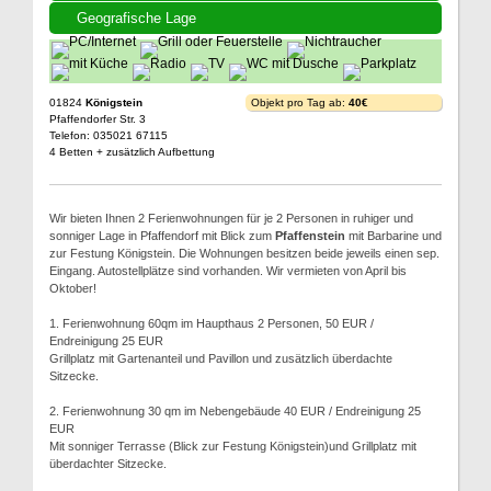
Geografische Lage
01824
Königstein
Objekt pro Tag ab:
40€
Pfaffendorfer Str. 3
Telefon: 035021 67115
4 Betten + zusätzlich Aufbettung
Wir bieten Ihnen 2 Ferienwohnungen für je 2 Personen in ruhiger und
sonniger Lage in Pfaffendorf mit Blick zum
Pfaffenstein
mit Barbarine und
zur Festung Königstein. Die Wohnungen besitzen beide jeweils einen sep.
Eingang. Autostellplätze sind vorhanden. Wir vermieten von April bis
Oktober!
1. Ferienwohnung 60qm im Haupthaus 2 Personen, 50 EUR /
Endreinigung 25 EUR
Grillplatz mit Gartenanteil und Pavillon und zusätzlich überdachte
Sitzecke.
2. Ferienwohnung 30 qm im Nebengebäude 40 EUR / Endreinigung 25
EUR
Mit sonniger Terrasse (Blick zur Festung Königstein)und Grillplatz mit
überdachter Sitzecke.