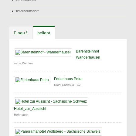
Hinterhermsdorf
neu !
beliebt
Bärensteinhof
Wanderhäusel
nahe Wehlen
Ferienhaus Petra
Dolni Chribska - CZ
Hotel_zur_Aussicht
Hohnstein