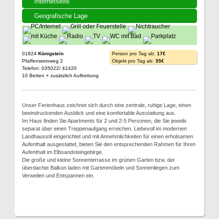
Internetseite
Geografische Lage
01824
Königstein
Person pro Tag ab:
17€
Pfaffensteinweg 2
Objekt pro Tag ab:
35€
Telefon: 035022/ 41420
10 Betten + zusätzlich Aufbettung
Unser Ferienhaus zeichnet sich durch eine zentrale, ruhige Lage, einen
beeindruckenden Ausblick und eine komfortable Ausstattung aus.
Im Haus finden Sie Apartments für 2 und 2-5 Personen, die Sie jeweils
separat über einen Treppenaufgang erreichen. Liebevoll im modernen
Landhausstil eingerichtet und mit Annehmlichkeiten für einen erholsamen
Aufenthalt ausgestattet, bieten Sie den entsprechenden Rahmen für Ihren
Aufenthalt im Elbsandsteingebirge.
Die große und kleine Sonnenterrasse im grünen Garten bzw. der
überdachte Balkon laden mit Gartenmöbeln und Sonnenliegen zum
Verweilen und Entspannen ein.