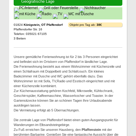
Geografische Lage
01824
Königstein, OT Pfaffendorf
Objekt pro Tag ab:
38€
Pfaffendorfer Str. 16
Telefon: 035021 67105
3 Betten
Unsere gemütliche Ferienwohnung ist für 2 bis 3 Personen eingerichtet
und befindet sich im Ortskern von Pfaffendorf in ländlicher Lage.
Die Ferienwohnung besteht aus einem Wohnzimmer mit Küchenzeile und
einen Schlafraum mit Doppelbett und Schlafcouch. Ein kleines
Badezimmer mit Dusche und WC gehört ebenfalls dazu. Das
Wohnzimmer ist mit Sofa, TV,Radio und Esstisch eingerichtet und mit
einer Küchenzeile kombiniert.
Zur Küchenausstattung gehören Kochfeld, Mikrowelle, Kühlschrank,
Geschirrspüler, Kaffeemaschine, Wasserkocher und Toaster. In der
Gartensitzecke können Sie an schönen Tagen Ihre Urlaubsabende
ausklingen lassen.
Die Vermietung erfolgt ab 5 Übernachtungen.
Die zentrale Lage von Pfaffendorf bietet einen guten Ausgangspunkt für
Wanderungen im Elbsandsteingebirge.
Zu Fuß erreichen Sie unseren Hausberg, den
Pfaffenstein
mit der
berühmten Barbarine. Genießen Sie eine fantastische Aussicht über die