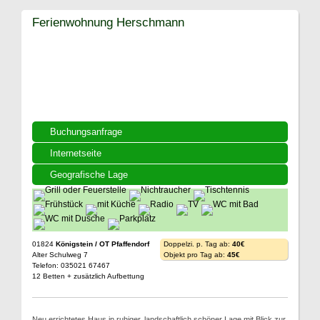
Ferienwohnung Herschmann
Buchungsanfrage
Internetseite
Geografische Lage
01824
Königstein / OT Pfaffendorf
Doppelzi. p. Tag ab:
40€
Alter Schulweg 7
Objekt pro Tag ab:
45€
Telefon: 035021 67467
12 Betten + zusätzlich Aufbettung
Neu errichtetes Haus in ruhiger, landschaftlich schöner Lage mit Blick zur