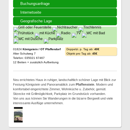
Buchungsanfrage
Internetseite
Geografische Lage
01824
Königstein / OT Pfaffendorf
Doppelzi. p. Tag ab:
40€
Alter Schulweg 7
Objekt pro Tag ab:
45€
Telefon: 035021 67467
12 Betten + zusätzlich Aufbettung
Neu errichtetes Haus in ruhiger, landschaftlich schöner Lage mit Blick zur
Festung Königstein und Panoramablick zum
Pfaffenstein
. Modern und
komfortabel eingerichtete Zimmer, Wohnküche u. Zubehör, gemütl.
Sitzecke mit Grillmöglichkeit, Parkplatz im Grundstück vorhanden.
Von uns aus können Sie Wanderungen in die bizarre Bergwelt und viele
interessante Ausflüge unternehmen.