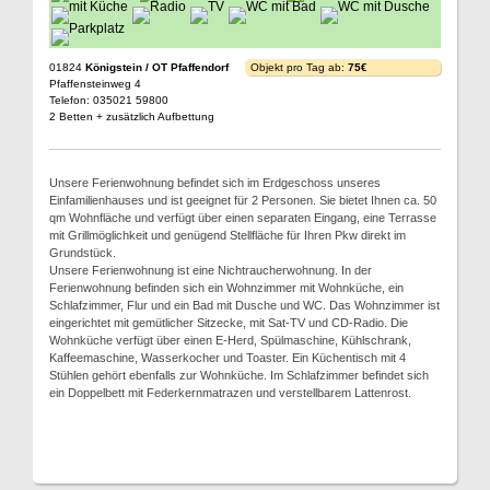
01824
Königstein / OT Pfaffendorf
Objekt pro Tag ab:
75€
Pfaffensteinweg 4
Telefon: 035021 59800
2 Betten + zusätzlich Aufbettung
Unsere Ferienwohnung befindet sich im Erdgeschoss unseres
Einfamilienhauses und ist geeignet für 2 Personen. Sie bietet Ihnen ca. 50
qm Wohnfläche und verfügt über einen separaten Eingang, eine Terrasse
mit Grillmöglichkeit und genügend Stellfläche für Ihren Pkw direkt im
Grundstück.
Unsere Ferienwohnung ist eine Nichtraucherwohnung. In der
Ferienwohnung befinden sich ein Wohnzimmer mit Wohnküche, ein
Schlafzimmer, Flur und ein Bad mit Dusche und WC. Das Wohnzimmer ist
eingerichtet mit gemütlicher Sitzecke, mit Sat-TV und CD-Radio. Die
Wohnküche verfügt über einen E-Herd, Spülmaschine, Kühlschrank,
Kaffeemaschine, Wasserkocher und Toaster. Ein Küchentisch mit 4
Stühlen gehört ebenfalls zur Wohnküche. Im Schlafzimmer befindet sich
ein Doppelbett mit Federkernmatrazen und verstellbarem Lattenrost.