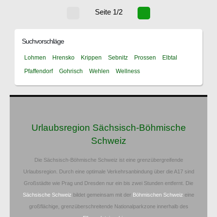
Seite 1/2
Suchvorschläge
Lohmen
Hrensko
Krippen
Sebnitz
Prossen
Elbtal
Pfaffendorf
Gohrisch
Wehlen
Wellness
Urlaubsregion Sächsisch-Böhmische
Schweiz
Die Sächsisch-Böhmische Schweiz ist eine grenzübergreifende
Urlaubsregion. Durch eine optimale Verkehrsanbindung über die A17 sind
Großstädte wie Prag und Dresden nur ein bis zwei Stunden entfernt. Die
Sächsische Schweiz
bildet gemeinsam mit der
Böhmischen Schweiz
eine
großflächige, grenzüberschreitende Nationalparkzone innerhalb des