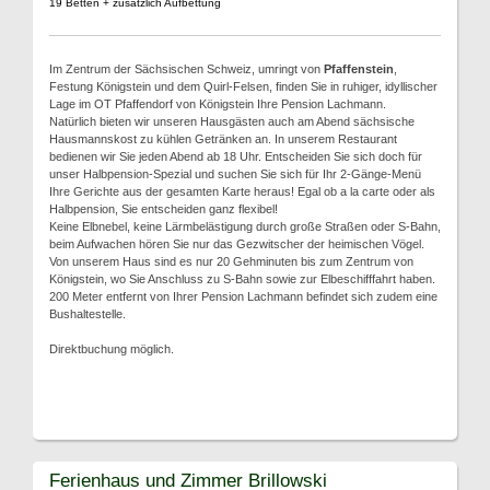
19 Betten + zusätzlich Aufbettung
Im Zentrum der Sächsischen Schweiz, umringt von
Pfaffenstein
,
Festung Königstein und dem Quirl-Felsen, finden Sie in ruhiger, idyllischer
Lage im OT Pfaffendorf von Königstein Ihre Pension Lachmann.
Natürlich bieten wir unseren Hausgästen auch am Abend sächsische
Hausmannskost zu kühlen Getränken an. In unserem Restaurant
bedienen wir Sie jeden Abend ab 18 Uhr. Entscheiden Sie sich doch für
unser Halbpension-Spezial und suchen Sie sich für Ihr 2-Gänge-Menü
Ihre Gerichte aus der gesamten Karte heraus! Egal ob a la carte oder als
Halbpension, Sie entscheiden ganz flexibel!
Keine Elbnebel, keine Lärmbelästigung durch große Straßen oder S-Bahn,
beim Aufwachen hören Sie nur das Gezwitscher der heimischen Vögel.
Von unserem Haus sind es nur 20 Gehminuten bis zum Zentrum von
Königstein, wo Sie Anschluss zu S-Bahn sowie zur Elbeschifffahrt haben.
200 Meter entfernt von Ihrer Pension Lachmann befindet sich zudem eine
Bushaltestelle.
Direktbuchung möglich.
Ferienhaus und Zimmer Brillowski