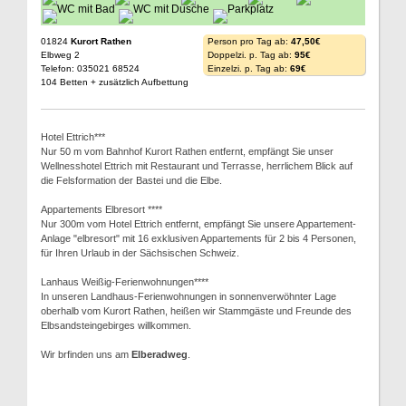
01824
Kurort Rathen
Person pro Tag ab:
47,50€
Elbweg 2
Doppelzi. p. Tag ab:
95€
Telefon: 035021 68524
Einzelzi. p. Tag ab:
69€
104 Betten + zusätzlich Aufbettung
Hotel Ettrich***
Nur 50 m vom Bahnhof Kurort Rathen entfernt, empfängt Sie unser
Wellnesshotel Ettrich mit Restaurant und Terrasse, herrlichem Blick auf
die Felsformation der Bastei und die Elbe.
Appartements Elbresort ****
Nur 300m vom Hotel Ettrich entfernt, empfängt Sie unsere Appartement-
Anlage "elbresort" mit 16 exklusiven Appartements für 2 bis 4 Personen,
für Ihren Urlaub in der Sächsischen Schweiz.
Lanhaus Weißig-Ferienwohnungen****
In unseren Landhaus-Ferienwohnungen in sonnenverwöhnter Lage
oberhalb vom Kurort Rathen, heißen wir Stammgäste und Freunde des
Elbsandsteingebirges willkommen.
Wir brfinden uns am
Elberadweg
.