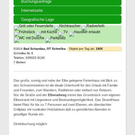
Buchungsanfrage
Internetseite
Geografische Lage
01814
Bad Schandau, OT Schmilka
Objekt pro Tag ab:
180€
Schmilka Nr. 6
Telefon: 035022 9130
7 Betten
Das große, sonnig und nahe der Elbe gelegene Ferienhaus mit Blick zu
den Schrammsteinen ist die ideale Unterkunft für den Urlaub mit Familie
und Freunden, zum Wandern, Radfahren oder einfach nur Relaxen.
Nur die Straße und der
Elberadweg
trennt das Grundstück vom eigenen
Elbestrand mit Liegewiese und Bootsanlegemöglichkeit. Das StrandHaus
bietet Platz für bis zu 7 Personen auf zwei Ebenen, ein überdachter
Grillplatz mit rustikalen Holzbänken lädt zu gemütlichen Abenden in
geselliger Runde ein.
Direktbuchung möglich