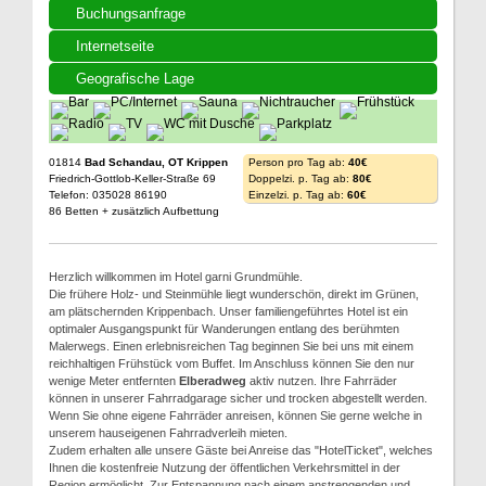
Buchungsanfrage
Internetseite
Geografische Lage
01814
Bad Schandau, OT Krippen
Person pro Tag ab:
40€
Friedrich-Gottlob-Keller-Straße 69
Doppelzi. p. Tag ab:
80€
Telefon: 035028 86190
Einzelzi. p. Tag ab:
60€
86 Betten + zusätzlich Aufbettung
Herzlich willkommen im Hotel garni Grundmühle.
Die frühere Holz- und Steinmühle liegt wunderschön, direkt im Grünen,
am plätschernden Krippenbach. Unser familiengeführtes Hotel ist ein
optimaler Ausgangspunkt für Wanderungen entlang des berühmten
Malerwegs. Einen erlebnisreichen Tag beginnen Sie bei uns mit einem
reichhaltigen Frühstück vom Buffet. Im Anschluss können Sie den nur
wenige Meter entfernten
Elberadweg
aktiv nutzen. Ihre Fahrräder
können in unserer Fahrradgarage sicher und trocken abgestellt werden.
Wenn Sie ohne eigene Fahrräder anreisen, können Sie gerne welche in
unserem hauseigenen Fahrradverleih mieten.
Zudem erhalten alle unsere Gäste bei Anreise das "HotelTicket", welches
Ihnen die kostenfreie Nutzung der öffentlichen Verkehrsmittel in der
Region ermöglicht. Zur Entspannung nach einem anstrengenden und