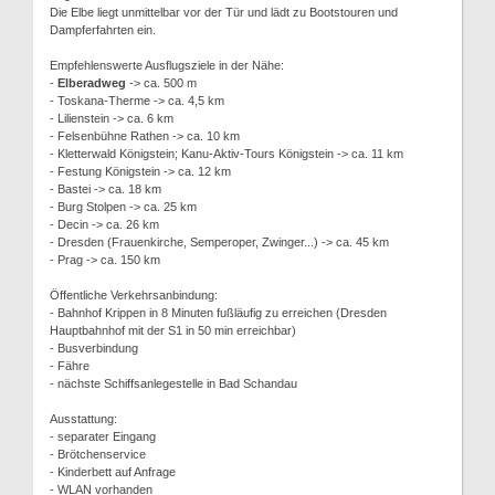
Die Elbe liegt unmittelbar vor der Tür und lädt zu Bootstouren und
Dampferfahrten ein.
Empfehlenswerte Ausflugsziele in der Nähe:
-
Elberadweg
-> ca. 500 m
- Toskana-Therme -> ca. 4,5 km
- Lilienstein -> ca. 6 km
- Felsenbühne Rathen -> ca. 10 km
- Kletterwald Königstein; Kanu-Aktiv-Tours Königstein -> ca. 11 km
- Festung Königstein -> ca. 12 km
- Bastei -> ca. 18 km
- Burg Stolpen -> ca. 25 km
- Decin -> ca. 26 km
- Dresden (Frauenkirche, Semperoper, Zwinger...) -> ca. 45 km
- Prag -> ca. 150 km
Öffentliche Verkehrsanbindung:
- Bahnhof Krippen in 8 Minuten fußläufig zu erreichen (Dresden
Hauptbahnhof mit der S1 in 50 min erreichbar)
- Busverbindung
- Fähre
- nächste Schiffsanlegestelle in Bad Schandau
Ausstattung:
- separater Eingang
- Brötchenservice
- Kinderbett auf Anfrage
- WLAN vorhanden