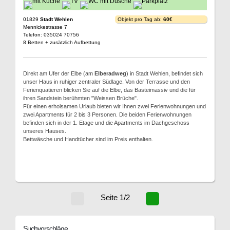
01829
Stadt Wehlen
Objekt pro Tag ab:
60€
Mennickestrasse 7
Telefon: 035024 70756
8 Betten + zusätzlich Aufbettung
Direkt am Ufer der Elbe (am
Elberadweg
) in Stadt Wehlen, befindet sich
unser Haus in ruhiger zentraler Südlage. Von der Terrasse und den
Ferienquatieren blicken Sie auf die Elbe, das Basteimassiv und die für
ihren Sandstein berühmten "Weissen Brüche".
Für einen erholsamen Urlaub bieten wir Ihnen zwei Ferienwohnungen und
zwei Apartments für 2 bis 3 Personen. Die beiden Ferienwohnungen
befinden sich in der 1. Etage und die Apartments im Dachgeschoss
unseres Hauses.
Bettwäsche und Handtücher sind im Preis enthalten.
Seite 1/2
Suchvorschläge