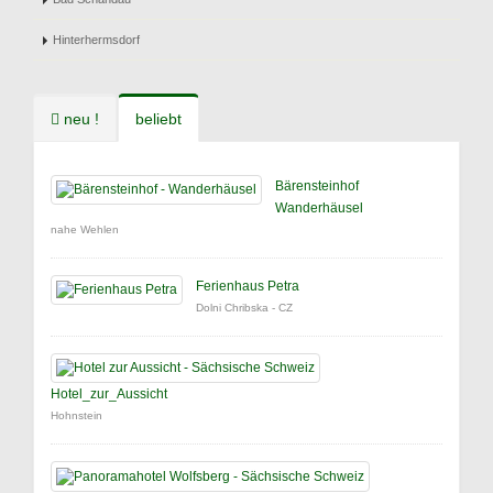
Hinterhermsdorf
neu !
beliebt
Bärensteinhof
Wanderhäusel
nahe Wehlen
Ferienhaus Petra
Dolni Chribska - CZ
Hotel_zur_Aussicht
Hohnstein