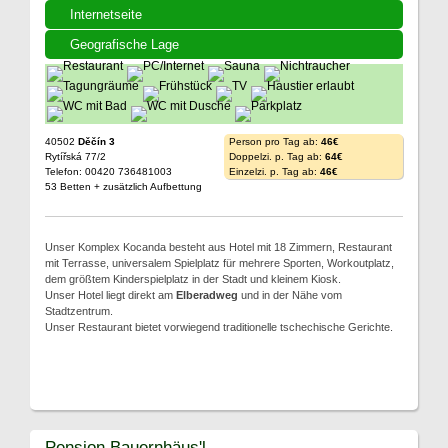
Internetseite
Geografische Lage
40502
Děčín 3
Person pro Tag ab:
46€
Rytířská 77/2
Doppelzi. p. Tag ab:
64€
Telefon: 00420 736481003
Einzelzi. p. Tag ab:
46€
53 Betten + zusätzlich Aufbettung
Unser Komplex Kocanda besteht aus Hotel mit 18 Zimmern, Restaurant
mit Terrasse, universalem Spielplatz für mehrere Sporten, Workoutplatz,
dem größtem Kinderspielplatz in der Stadt und kleinem Kiosk.
Unser Hotel liegt direkt am
Elberadweg
und in der Nähe vom
Stadtzentrum.
Unser Restaurant bietet vorwiegend traditionelle tschechische Gerichte.
Pension Bauernhäus'l