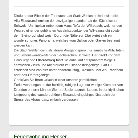
Direkt an der Elbe in der Touristenstadt Stadt Wehlen befindet sich die
Villa Elbestrand inmitten der einzigartigen Landschaft der Sächsischen
Schweiz. Unmittelbar neben dem Haus fließt der Wilkebach, welcher den
Weg zu einer der schönsten Aussichtspunkte, der Wilkeaussicht sowie
dem Steinbruchpfad weist. Durch die Nähe zur Elbe bietet sich ein
wunderschönes Panorama, welches vom Balkon oder Garten bestaunt
werden kann.
Die Stadt Wehlen dient als idealer Ausgangspunkt für sämtliche Aktivitäten
und Sehenswürdigkeiten der Sächsischen Schweiz. Der direkt vor dem
Haus liegende
Elberadweg
führt Sie dabei auf entspanntem Wege zu
sämtlichen Zielen und Abenteuern im Elbsandsteingebirge. Gut zu
erreichen sind von hier unter anderem Prag, Dresden, Meißen, Radebeul
oder das Osterzgebirge.
Genießen Sie Ihren Urlaub in einer unserer gemütlichen
Ferienwohnungen. In der herrlich, ruhigen Lage nur wenige Kilometer von
Dresden entfernt können Sie Ihre Seele baumeln lassen. In der idyllischen
Umgebung des wunderschönen Elbsandsteingebirges lässt sich der
Stress des Alltags ganz einfach vergessen.
Ferienwohnung Henker