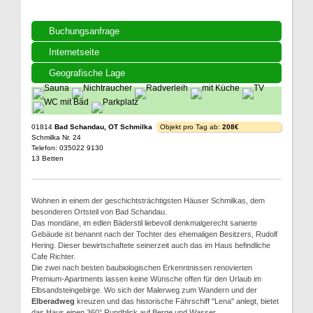
Buchungsanfrage
Internetseite
Geografische Lage
01814
Bad Schandau, OT Schmilka
Objekt pro Tag ab:
208€
Schmilka Nr. 24
Telefon: 035022 9130
13 Betten
Wohnen in einem der geschichtsträchtigsten Häuser Schmilkas, dem
besonderen Ortsteil von Bad Schandau.
Das mondäne, im edlen Bäderstil liebevoll denkmalgerecht sanierte
Gebäude ist benannt nach der Tochter des ehemaligen Besitzers, Rudolf
Hering. Dieser bewirtschaftete seinerzeit auch das im Haus befindliche
Cafe Richter.
Die zwei nach besten baubiologischen Erkenntnissen renovierten
Premium-Apartments lassen keine Wünsche offen für den Urlaub im
Elbsandsteingebirge. Wo sich der Malerweg zum Wandern und der
Elberadweg
kreuzen und das historische Fährschiff "Lena" anlegt, bietet
das Haus einen 360° Rundblick auf Berge und Wasser.