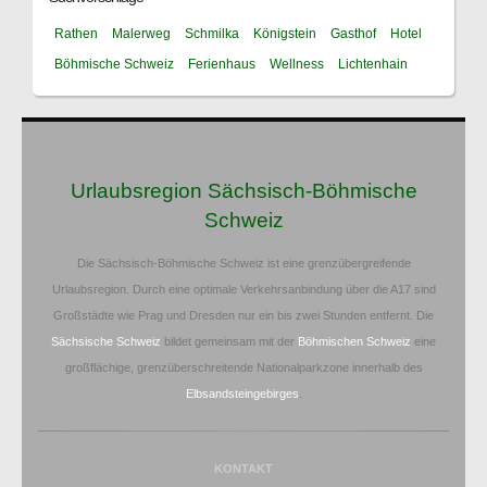
Rathen
Malerweg
Schmilka
Königstein
Gasthof
Hotel
Böhmische Schweiz
Ferienhaus
Wellness
Lichtenhain
Urlaubsregion Sächsisch-Böhmische
Schweiz
Die Sächsisch-Böhmische Schweiz ist eine grenzübergreifende
Urlaubsregion. Durch eine optimale Verkehrsanbindung über die A17 sind
Großstädte wie Prag und Dresden nur ein bis zwei Stunden entfernt. Die
Sächsische Schweiz
bildet gemeinsam mit der
Böhmischen Schweiz
eine
großflächige, grenzüberschreitende Nationalparkzone innerhalb des
Elbsandsteingebirges
.
KONTAKT