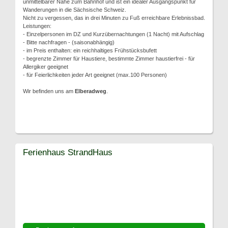
unmittelbarer Nähe zum Bahnhof und ist ein idealer Ausgangspunkt für
Wanderungen in die Sächsische Schweiz.
Nicht zu vergessen, das in drei Minuten zu Fuß erreichbare Erlebnissbad.
Leistungen:
- Einzelpersonen im DZ und Kurzübernachtungen (1 Nacht) mit Aufschlag
- Bitte nachfragen - (saisonabhängig)
- im Preis enthalten: ein reichhaltiges Frühstücksbufett
- begrenzte Zimmer für Haustiere, bestimmte Zimmer haustierfrei - für
Allergiker geeignet
- für Feierlichkeiten jeder Art geeignet (max.100 Personen)
Wir befinden uns am
Elberadweg
.
Ferienhaus StrandHaus