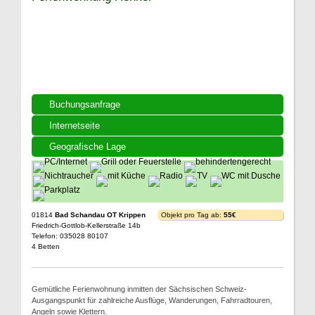
Buchungsanfrage
Internetseite
Geografische Lage
01814
Bad Schandau OT Krippen
Objekt pro Tag ab:
55€
Friedrich-Gottlob-Kellerstraße 14b
Telefon: 035028 80107
4 Betten
Gemütliche Ferienwohnung inmitten der Sächsischen Schweiz-
Ausgangspunkt für zahlreiche Ausflüge, Wanderungen, Fahrradtouren,
Angeln sowie Klettern.