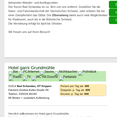
bekannten Wander- und Ausflugszielen.
Der Kurort Bad Schandau ist ca. 3km von uns entfernt. Genießen Sie die
Natur- und Felsenlandschaft der Sächsischen Schweiz, oder erleben Sie bei
I
einer Dampferfahrt das Elbtal. Der
Elberadweg
bietet auch viele Möglichkeiten
für Radtouren, auch bis in die Böhmische Schweiz.
G
Die Vermietung erfolgt für April bis Oktober.
Wir freuen uns auf Ihren Besuch!
Hotel garni Grundmühle
01814
Bad Schandau, OT Krippen
Person pro Tag ab:
40€
Friedrich-Gottlob-Keller-Straße 69
Doppelzi. p. Tag ab:
80€
Telefon: 035028 86190
Einzelzi. p. Tag ab:
60€
86 Betten + zusätzlich Aufbettung
Herzlich willkommen im Hotel garni Grundmühle.