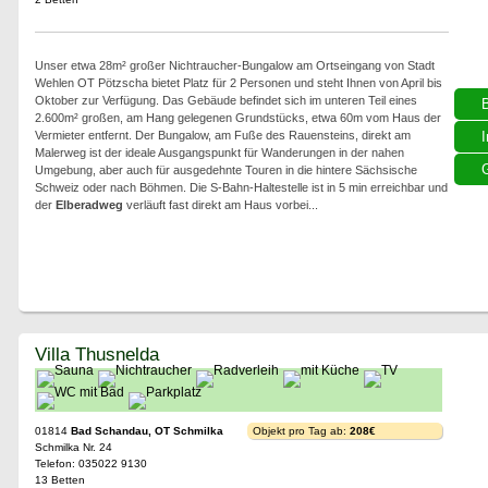
Unser etwa 28m² großer Nichtraucher-Bungalow am Ortseingang von Stadt
Wehlen OT Pötzscha bietet Platz für 2 Personen und steht Ihnen von April bis
Oktober zur Verfügung. Das Gebäude befindet sich im unteren Teil eines
2.600m² großen, am Hang gelegenen Grundstücks, etwa 60m vom Haus der
Vermieter entfernt. Der Bungalow, am Fuße des Rauensteins, direkt am
I
Malerweg ist der ideale Ausgangspunkt für Wanderungen in der nahen
G
Umgebung, aber auch für ausgedehnte Touren in die hintere Sächsische
Schweiz oder nach Böhmen. Die S-Bahn-Haltestelle ist in 5 min erreichbar und
der
Elberadweg
verläuft fast direkt am Haus vorbei...
Villa Thusnelda
01814
Bad Schandau, OT Schmilka
Objekt pro Tag ab:
208€
Schmilka Nr. 24
Telefon: 035022 9130
13 Betten