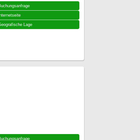
Buchungsanfrage
nternetseite
eografische Lage
Buchungsanfrage