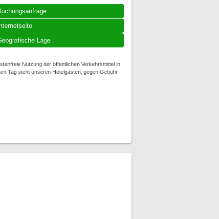
Buchungsanfrage
nternetseite
eografische Lage
tenfreie Nutzung der öffentlichen Verkehrsmittel in
hen Tag steht unseren Hotelgästen, gegen Gebühr,