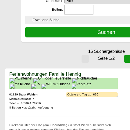
Unterkunft:
Betten:
Erweiterte Suche
16 Suchergebnisse
Seite 1/2
Ferienwohnungen Familie Hennig
01829
Stadt Wehlen
Objekt pro Tag ab:
60€
Mennickestrasse 7
Telefon: 035024 70756
8 Betten + zusätzlich Aufbettung
Direkt am Ufer der Elbe (am
Elberadweg
) in Stadt Wehlen, befindet sich
unser Haus in ruhiger zentraler Südlage. Von der Terrasse und den