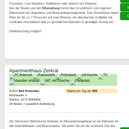
Freunden, zum Wandern, Radfahren oder einfach nur Relaxen.
I
Nur die Straße und der
Elberadweg
trennt das Grundstück vom eigenen
Elbestrand mit Liegewiese und Bootsanlegemöglichkeit. Das StrandHaus bietet
G
Platz für bis zu 7 Personen auf zwei Ebenen, ein überdachter Grillplatz mit
rustikalen Holzbänken lädt zu gemütlichen Abenden in geselliger Runde ein.
Direktbuchung möglich
Apartmenthaus Zentral
01814
Bad Schandau
Objekt pro Tag ab:
80€
Kirchstraße 3
Telefon: 0173 9065404
26 Betten + zusätzlich Aufbettung
Die Sächsisch-Böhmische Schweiz im Elbsandsteingebirge ist ein Eldorado für
alle Naturliebhaber und Aktivurlauber. Wir laden Sie ein die schönste Zeit des