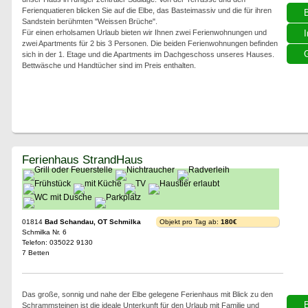
Ferienquatieren blicken Sie auf die Elbe, das Basteimassiv und die für ihren
Sandstein berühmten "Weissen Brüche".
Für einen erholsamen Urlaub bieten wir Ihnen zwei Ferienwohnungen und
I
zwei Apartments für 2 bis 3 Personen. Die beiden Ferienwohnungen befinden
G
sich in der 1. Etage und die Apartments im Dachgeschoss unseres Hauses.
Bettwäsche und Handtücher sind im Preis enthalten.
Ferienhaus StrandHaus
01814
Bad Schandau, OT Schmilka
Objekt pro Tag ab:
180€
Schmilka Nr. 6
Telefon: 035022 9130
7 Betten
Das große, sonnig und nahe der Elbe gelegene Ferienhaus mit Blick zu den
Schrammsteinen ist die ideale Unterkunft für den Urlaub mit Familie und