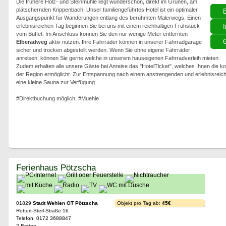
Die frühere Holz- und Steinmühle liegt wunderschön, direkt im Grünen, am
plätschernden Krippenbach. Unser familiengeführtes Hotel ist ein optimaler
Ausgangspunkt für Wanderungen entlang des berühmten Malerwegs. Einen
erlebnisreichen Tag beginnen Sie bei uns mit einem reichhaltigen Frühstück
I
vom Buffet. Im Anschluss können Sie den nur wenige Meter entfernten
G
Elberadweg
aktiv nutzen. Ihre Fahrräder können in unserer Fahrradgarage
sicher und trocken abgestellt werden. Wenn Sie ohne eigene Fahrräder
anreisen, können Sie gerne welche in unserem hauseigenen Fahrradverleih mieten.
Zudem erhalten alle unsere Gäste bei Anreise das "HotelTicket", welches Ihnen die kos
der Region ermöglicht. Zur Entspannung nach einem anstrengenden und erlebnisreic
eine kleine Sauna zur Verfügung.
#Direktbuchung möglich, #Muehle
Ferienhaus Pötzscha
01829
Stadt Wehlen OT Pötzscha
Objekt pro Tag ab:
45€
Robert-Sterl-Straße 16
Telefon: 0172 3688847
2 Betten