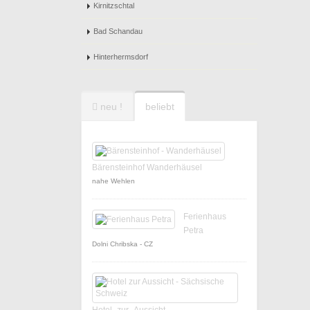
Kirnitzschtal
Bad Schandau
Hinterhermsdorf
neu !
beliebt
Bärensteinhof Wanderhäusel
nahe Wehlen
Ferienhaus
Petra
Dolni Chribska - CZ