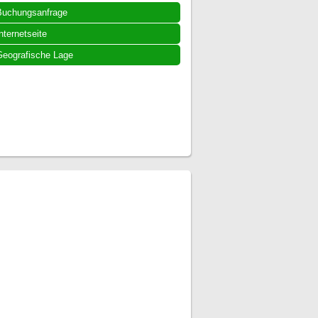
Buchungsanfrage
nternetseite
eografische Lage