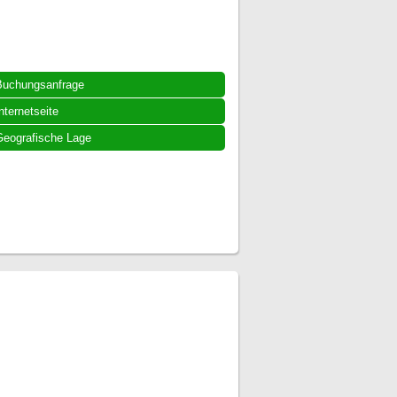
Buchungsanfrage
nternetseite
eografische Lage