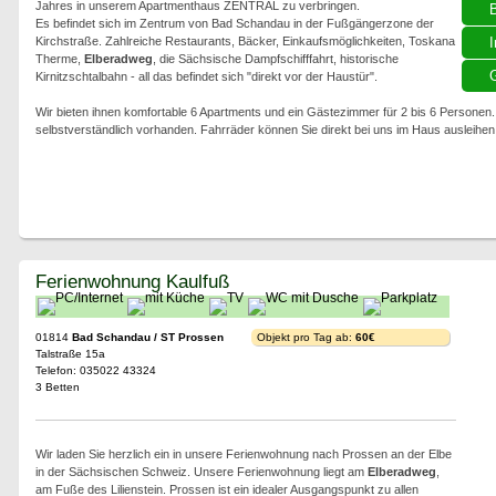
Jahres in unserem Apartmenthaus ZENTRAL zu verbringen.
Es befindet sich im Zentrum von Bad Schandau in der Fußgängerzone der
Kirchstraße. Zahlreiche Restaurants, Bäcker, Einkaufsmöglichkeiten, Toskana
I
Therme,
Elberadweg
, die Sächsische Dampfschifffahrt, historische
G
Kirnitzschtalbahn - all das befindet sich "direkt vor der Haustür".
Wir bieten ihnen komfortable 6 Apartments und ein Gästezimmer für 2 bis 6 Persone
selbstverständlich vorhanden. Fahrräder können Sie direkt bei uns im Haus ausleihen
Ferienwohnung Kaulfuß
01814
Bad Schandau / ST Prossen
Objekt pro Tag ab:
60€
Talstraße 15a
Telefon: 035022 43324
3 Betten
Wir laden Sie herzlich ein in unsere Ferienwohnung nach Prossen an der Elbe
in der Sächsischen Schweiz. Unsere Ferienwohnung liegt am
Elberadweg
,
am Fuße des Lilienstein. Prossen ist ein idealer Ausgangspunkt zu allen