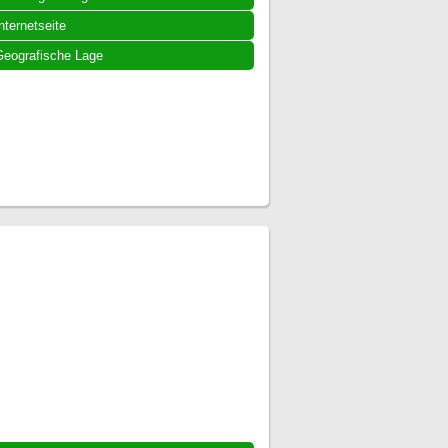
nternetseite
eografische Lage