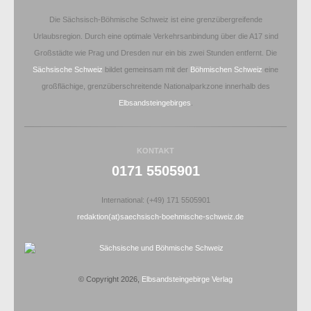
Die Sächsisch-Böhmische Schweiz ist eine grenzübergreifende
Urlaubsregion. Durch eine optimale Verkehrsanbindung über die A17 sind
Großstädte wie Prag und Dresden nur ein bis zwei Stunden entfernt. Die
Sächsische Schweiz
bildet gemeinsam mit der
Böhmischen Schweiz
eine
großflächige, grenzüberschreitende Nationalparkzone innerhalb des
Elbsandsteingebirges
.
KONTAKT
0171 5505901
International: (+49) 171 5505901
redaktion(at)saechsisch-boehmische-schweiz.de
© Copyright 2026,
Elbsandsteingebirge Verlag