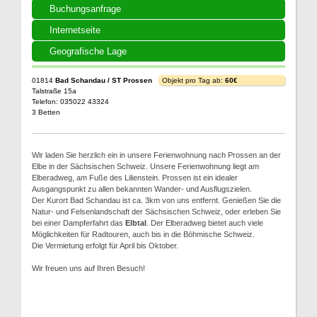
Buchungsanfrage
Internetseite
Geografische Lage
01814
Bad Schandau / ST Prossen
Objekt pro Tag ab:
60€
Talstraße 15a
Telefon: 035022 43324
3 Betten
Wir laden Sie herzlich ein in unsere Ferienwohnung nach Prossen an der
Elbe in der Sächsischen Schweiz. Unsere Ferienwohnung liegt am
Elberadweg, am Fuße des Lilienstein. Prossen ist ein idealer
Ausgangspunkt zu allen bekannten Wander- und Ausflugszielen.
Der Kurort Bad Schandau ist ca. 3km von uns entfernt. Genießen Sie die
Natur- und Felsenlandschaft der Sächsischen Schweiz, oder erleben Sie
bei einer Dampferfahrt das
Elbtal
. Der Elberadweg bietet auch viele
Möglichkeiten für Radtouren, auch bis in die Böhmische Schweiz.
Die Vermietung erfolgt für April bis Oktober.
Wir freuen uns auf Ihren Besuch!