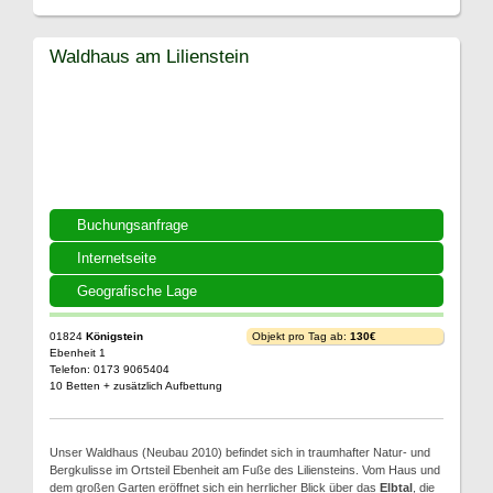
Waldhaus am Lilienstein
Buchungsanfrage
Internetseite
Geografische Lage
01824
Königstein
Objekt pro Tag ab:
130€
Ebenheit 1
Telefon: 0173 9065404
10 Betten + zusätzlich Aufbettung
Unser Waldhaus (Neubau 2010) befindet sich in traumhafter Natur- und
Bergkulisse im Ortsteil Ebenheit am Fuße des Liliensteins. Vom Haus und
dem großen Garten eröffnet sich ein herrlicher Blick über das
Elbtal
, die