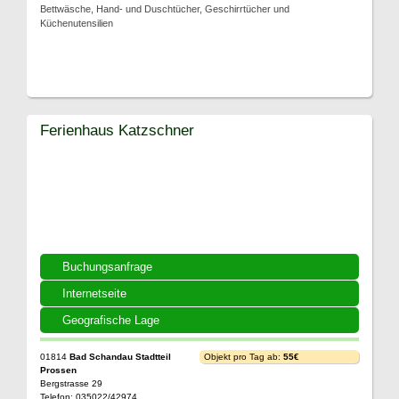
Bettwäsche, Hand- und Duschtücher, Geschirrtücher und
Küchenutensilien
Ferienhaus Katzschner
Buchungsanfrage
Internetseite
Geografische Lage
01814
Bad Schandau Stadtteil
Objekt pro Tag ab:
55€
Prossen
Bergstrasse 29
Telefon: 035022/42974