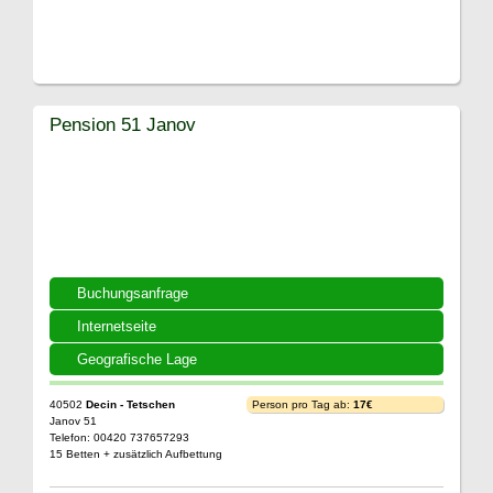
Pension 51 Janov
Buchungsanfrage
Internetseite
Geografische Lage
40502
Decin - Tetschen
Person pro Tag ab:
17€
Janov 51
Telefon: 00420 737657293
15 Betten + zusätzlich Aufbettung