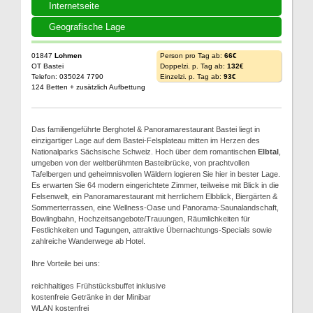
Internetseite
Geografische Lage
01847
Lohmen
Person pro Tag ab:
66€
OT Bastei
Doppelzi. p. Tag ab:
132€
Telefon: 035024 7790
Einzelzi. p. Tag ab:
93€
124 Betten + zusätzlich Aufbettung
Das familiengeführte Berghotel & Panoramarestaurant Bastei liegt in
einzigartiger Lage auf dem Bastei-Felsplateau mitten im Herzen des
Nationalparks Sächsische Schweiz. Hoch über dem romantischen
Elbtal
,
umgeben von der weltberühmten Basteibrücke, von prachtvollen
Tafelbergen und geheimnisvollen Wäldern logieren Sie hier in bester Lage.
Es erwarten Sie 64 modern eingerichtete Zimmer, teilweise mit Blick in die
Felsenwelt, ein Panoramarestaurant mit herrlichem Elbblick, Biergärten &
Sommerterrassen, eine Wellness-Oase und Panorama-Saunalandschaft,
Bowlingbahn, Hochzeitsangebote/Trauungen, Räumlichkeiten für
Festlichkeiten und Tagungen, attraktive Übernachtungs-Specials sowie
zahlreiche Wanderwege ab Hotel.
Ihre Vorteile bei uns:
reichhaltiges Frühstücksbuffet inklusive
kostenfreie Getränke in der Minibar
WLAN kostenfrei