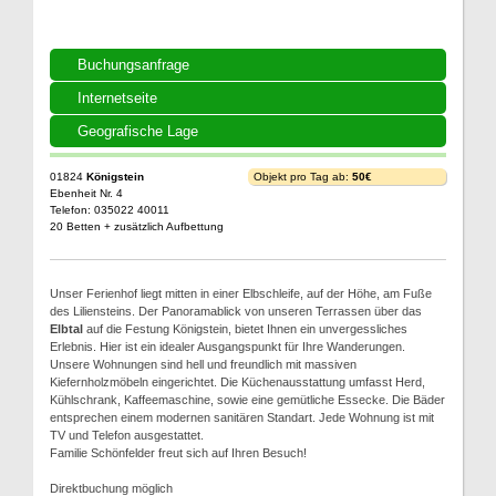
Buchungsanfrage
Internetseite
Geografische Lage
01824
Königstein
Objekt pro Tag ab:
50€
Ebenheit Nr. 4
Telefon: 035022 40011
20 Betten + zusätzlich Aufbettung
Unser Ferienhof liegt mitten in einer Elbschleife, auf der Höhe, am Fuße
des Liliensteins. Der Panoramablick von unseren Terrassen über das
Elbtal
auf die Festung Königstein, bietet Ihnen ein unvergessliches
Erlebnis. Hier ist ein idealer Ausgangspunkt für Ihre Wanderungen.
Unsere Wohnungen sind hell und freundlich mit massiven
Kiefernholzmöbeln eingerichtet. Die Küchenausstattung umfasst Herd,
Kühlschrank, Kaffeemaschine, sowie eine gemütliche Essecke. Die Bäder
entsprechen einem modernen sanitären Standart. Jede Wohnung ist mit
TV und Telefon ausgestattet.
Familie Schönfelder freut sich auf Ihren Besuch!
Direktbuchung möglich