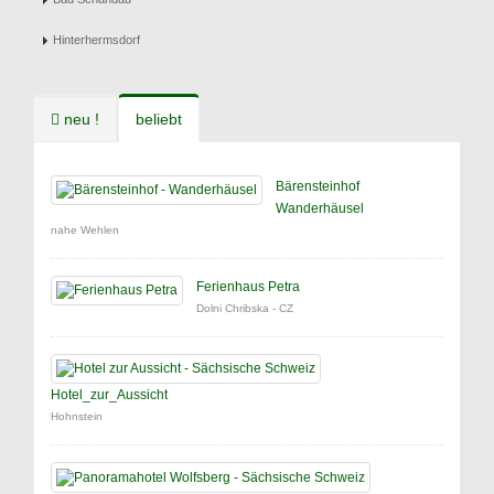
Hinterhermsdorf
neu !
beliebt
Bärensteinhof
Wanderhäusel
nahe Wehlen
Ferienhaus Petra
Dolni Chribska - CZ
Hotel_zur_Aussicht
Hohnstein