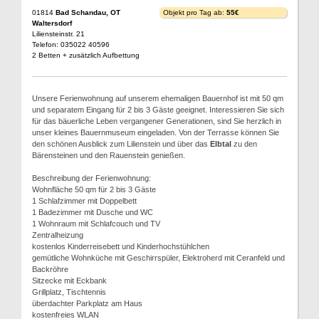
01814
Bad Schandau, OT
Objekt pro Tag ab:
55€
Waltersdorf
Liliensteinstr. 21
Telefon: 035022 40596
2 Betten + zusätzlich Aufbettung
Unsere Ferienwohnung auf unserem ehemaligen Bauernhof ist mit 50 qm
und separatem Eingang für 2 bis 3 Gäste geeignet. Interessieren Sie sich
für das bäuerliche Leben vergangener Generationen, sind Sie herzlich in
unser kleines Bauernmuseum eingeladen. Von der Terrasse können Sie
den schönen Ausblick zum Lilienstein und über das
Elbtal
zu den
Bärensteinen und den Rauenstein genießen.
Beschreibung der Ferienwohnung:
Wohnfläche 50 qm für 2 bis 3 Gäste
1 Schlafzimmer mit Doppelbett
1 Badezimmer mit Dusche und WC
1 Wohnraum mit Schlafcouch und TV
Zentralheizung
kostenlos Kinderreisebett und Kinderhochstühlchen
gemütliche Wohnküche mit Geschirrspüler, Elektroherd mit Ceranfeld und
Backröhre
Sitzecke mit Eckbank
Grillplatz, Tischtennis
überdachter Parkplatz am Haus
kostenfreies WLAN