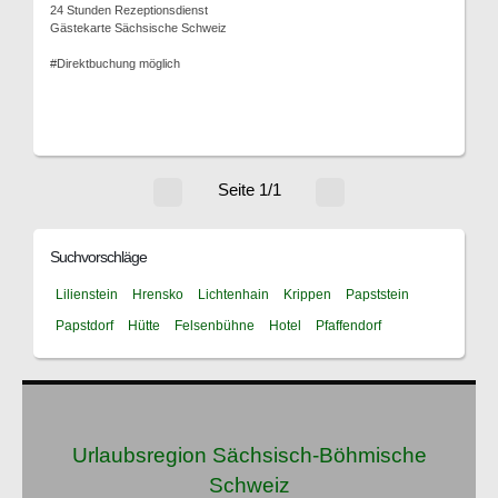
24 Stunden Rezeptionsdienst
Gästekarte Sächsische Schweiz
#Direktbuchung möglich
Seite 1/1
Suchvorschläge
Lilienstein
Hrensko
Lichtenhain
Krippen
Papststein
Papstdorf
Hütte
Felsenbühne
Hotel
Pfaffendorf
Urlaubsregion Sächsisch-Böhmische
Schweiz