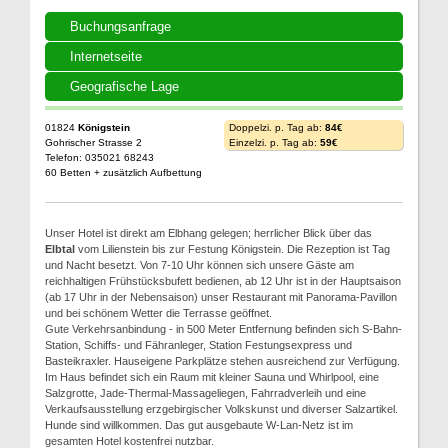
Buchungsanfrage
Internetseite
Geografische Lage
01824
Königstein
Doppelzi. p. Tag ab:
84€
Gohrischer Strasse 2
Einzelzi. p. Tag ab:
59€
Telefon: 035021 68243
60 Betten + zusätzlich Aufbettung
Unser Hotel ist direkt am Elbhang gelegen; herrlicher Blick über das
Elbtal
vom Lilienstein bis zur Festung Königstein. Die Rezeption ist Tag
und Nacht besetzt. Von 7-10 Uhr können sich unsere Gäste am
reichhaltigen Frühstücksbufett bedienen, ab 12 Uhr ist in der Hauptsaison
(ab 17 Uhr in der Nebensaison) unser Restaurant mit Panorama-Pavillon
und bei schönem Wetter die Terrasse geöffnet.
Gute Verkehrsanbindung - in 500 Meter Entfernung befinden sich S-Bahn-
Station, Schiffs- und Fähranleger, Station Festungsexpress und
Basteikraxler. Hauseigene Parkplätze stehen ausreichend zur Verfügung.
Im Haus befindet sich ein Raum mit kleiner Sauna und Whirlpool, eine
Salzgrotte, Jade-Thermal-Massageliegen, Fahrradverleih und eine
Verkaufsausstellung erzgebirgischer Volkskunst und diverser Salzartikel.
Hunde sind willkommen. Das gut ausgebaute W-Lan-Netz ist im
gesamten Hotel kostenfrei nutzbar.