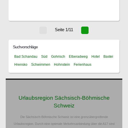
Seite 1/11
Suchvorschläge
Bad Schandau
Süd
Gohrisch
Elberadweg
Hotel
Bastei
Hrensko
Schwimmen
Hohnstein
Ferienhaus
Urlaubsregion Sächsisch-Böhmische
Schweiz
Die Sächsisch-Böhmische Schweiz ist eine grenzübergreifende
Urlaubsregion. Durch eine optimale Verkehrsanbindung über die A17 sind