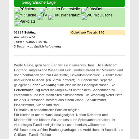
Geografische Lage
01814
Schöna
Objekt pro Tag ab:
64€
Am Feldrain 51
Telefon: 035028 80781
3 Betten + zusätzlich Aufbettung
Werte Gäste, gern begrüßen wir sie in unserem Haus. Dies steht am
Dorfrand, angrenzend Wiese und Feld., vorbeiführend der Malerweg und
doch zentral gelegen zur Gaststätte, Einkaufsmöglichkeit, Bushaltestelle
und kleinen Museen. (ca. 2 min. entfernt). Zur ebenerdig, seperat
gelegenen
Ferienwohnung
führt eine kleine Eingangsterrasse. Sie
Ferienwohnung
bietet die Möglichkeit unter einem Sonnendach zu
entspannen und ihre Mahlzeiten einzunehmen. Die Wohnung bietet Platz
für 2 bis 3 Personen, besteht aus einem Wohn- Schlafzimmer,
Einzelzimmer, Küche und Bad.
Frühstück in benachbarter Pension möglich.
Für Kinder ist unser Haus ideal geeignet. Neben Reisebett und
Kinderstühlchen können Sie von uns auch Spielsachen erhalten. Ihr
vierbeiniges Familienmitglied ist bei uns ebenfalls willkommen.
Wir freuen uns auf ihre Buchungsanfrage und verbleiben mit freundlichen
Grüßen - Familie Richter