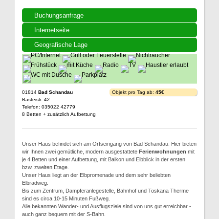
Buchungsanfrage
Internetseite
Geografische Lage
01814
Bad Schandau
Objekt pro Tag ab:
45€
Basteistr. 42
Telefon: 035022 42779
8 Betten + zusätzlich Aufbettung
Unser Haus befindet sich am Ortseingang von Bad Schandau. Hier bieten
wir Ihnen zwei gemütliche, modern ausgestattete
Ferienwohnungen
mit
je 4 Betten und einer Aufbettung, mit Balkon und Elbblick in der ersten
bzw. zweiten Etage.
Unser Haus liegt an der Elbpromenade und dem sehr beliebten
Elbradweg.
Bis zum Zentrum, Dampferanlegestelle, Bahnhof und Toskana Therme
sind es circa 10-15 Minuten Fußweg.
Alle bekannten Wander- und Ausflugsziele sind von uns gut erreichbar -
auch ganz bequem mit der S-Bahn.