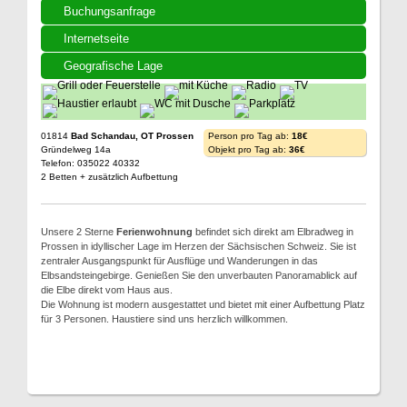
Buchungsanfrage
Internetseite
Geografische Lage
01814
Bad Schandau, OT Prossen
Person pro Tag ab:
18€
Gründelweg 14a
Objekt pro Tag ab:
36€
Telefon: 035022 40332
2 Betten + zusätzlich Aufbettung
Unsere 2 Sterne
Ferienwohnung
befindet sich direkt am Elbradweg in
Prossen in idyllischer Lage im Herzen der Sächsischen Schweiz. Sie ist
zentraler Ausgangspunkt für Ausflüge und Wanderungen in das
Elbsandsteingebirge. Genießen Sie den unverbauten Panoramablick auf
die Elbe direkt vom Haus aus.
Die Wohnung ist modern ausgestattet und bietet mit einer Aufbettung Platz
für 3 Personen. Haustiere sind uns herzlich willkommen.