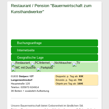
Restaurant / Pension "Bauernwirtschaft zum
Kunsthandwerker"
Buchungsanfrage
Internetseite
Geografische Lage
01833
Stolpen / OT
Doppelzi. p. Tag ab:
83€
Langenwolmsdorf
Einzelzi. p. Tag ab:
70€
Hauptstraße 120
Objekt pro Tag ab:
160€
Telefon: 035973 624914
36 Betten + zusätzlich Aufbettung
Unsere Bauernwirtschaft bietet Geborenheit im ländlichen Stil.