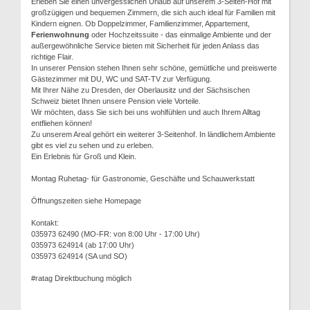
Erleben Sie einen unvergesslichen Urlaub auf unserem 3-Seiten-Hof mit
großzügigen und bequemen Zimmern, die sich auch ideal für Familien mit
Kindern eignen. Ob Doppelzimmer, Familienzimmer, Appartement,
Ferienwohnung
oder Hochzeitssuite - das einmalige Ambiente und der
außergewöhnliche Service bieten mit Sicherheit für jeden Anlass das
richtige Flair.
In unserer Pension stehen Ihnen sehr schöne, gemütliche und preiswerte
Gästezimmer mit DU, WC und SAT-TV zur Verfügung.
Mit Ihrer Nähe zu Dresden, der Oberlausitz und der Sächsischen
Schweiz bietet Ihnen unsere Pension viele Vorteile.
Wir möchten, dass Sie sich bei uns wohlfühlen und auch Ihrem Alltag
entfliehen können!
Zu unserem Areal gehört ein weiterer 3-Seitenhof. In ländlichem Ambiente
gibt es viel zu sehen und zu erleben.
Ein Erlebnis für Groß und Klein.
Montag Ruhetag- für Gastronomie, Geschäfte und Schauwerkstatt
Öffnungszeiten siehe Homepage
Kontakt:
035973 62490 (MO-FR: von 8:00 Uhr - 17:00 Uhr)
035973 624914 (ab 17:00 Uhr)
035973 624914 (SA und SO)
#ratag Direktbuchung möglich