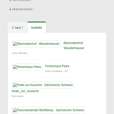
Hinterhermsdorf
neu !
beliebt
Bärensteinhof
Wanderhäusel
nahe Wehlen
Ferienhaus Petra
Dolni Chribska - CZ
Hotel_zur_Aussicht
Hohnstein