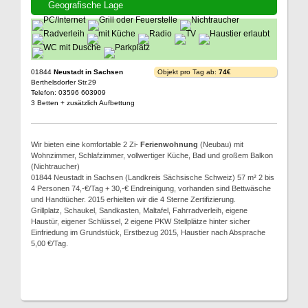
Geografische Lage
01844
Neustadt in Sachsen
Objekt pro Tag ab:
74€
Berthelsdorfer Str.29
Telefon: 03596 603909
3 Betten + zusätzlich Aufbettung
Wir bieten eine komfortable 2 Zi-
Ferienwohnung
(Neubau) mit
Wohnzimmer, Schlafzimmer, vollwertiger Küche, Bad und großem Balkon
(Nichtraucher)
01844 Neustadt in Sachsen (Landkreis Sächsische Schweiz) 57 m² 2 bis
4 Personen 74,-€/Tag + 30,-€ Endreinigung, vorhanden sind Bettwäsche
und Handtücher. 2015 erhielten wir die 4 Sterne Zertifizierung.
Grillplatz, Schaukel, Sandkasten, Maltafel, Fahrradverleih, eigene
Haustür, eigener Schlüssel, 2 eigene PKW Stellplätze hinter sicher
Einfriedung im Grundstück, Erstbezug 2015, Haustier nach Absprache
5,00 €/Tag.