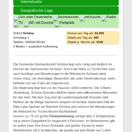
Internetseite
Geografische Lage
01814
Schöna
Person pro Tag ab:
22,50€
Schulweg 1
Objekt pro Tag ab:
45€
Telefon: 035028 80181
Objekt p. Woche ab:
315€
4 Betten + zusätzlich Aufbettung
Die Gemeinde Reinhardtsdorf-Schöna liegt sehr ruhig und idyllisch im
Herzen der Sächsischen Schweiz. Durch die Nähe zu Tschechien sind
auch Ausflüge und Wanderungen in die Böhmische Schweiz ideal.
Unser Haus, ein ehemaliger Bauernhof, der unter Denkmalschutz steht,
befindet sich am Fuße der Kaiserkrone.
Der Malerweg liegt fast vor der Haustür (100m entfernt). Die S-Bahn-
Verbindung: Schöna-Dresden-Meißen bietet eine willkommene Alternative
für das Auto. Mit dem Zug sind die Landeshauptstadt Dresden oder
Meißen als die Wiege Sachsens bequem erreichbar. Außerdem hält der
Elbe-Labe-Sprinter am Bahnhof Schöna und verkürzt bei Wanderungen
die Reisezeit ins Tschechische Nachbarland.
Unsere ca. 75 m2 große
Ferienwohnung
verfügt über 2 Schlafzimmer
mit je einem Doppelbett für insgesamt 4 Personen. Im Wohnzimmer gibt
es außer einer Ess-Ecke (Eckbank und großer Esstisch) einen
Wohnbereich mit 2 Schlafsofas, die jeweils auf eine Breite von 1,40m