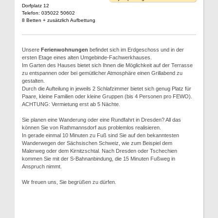
Dorfplatz 12
Telefon: 035022 50602
8 Betten + zusätzlich Aufbettung
Unsere
Ferienwohnungen
befindet sich im Erdgeschoss und in der
ersten Etage eines alten Umgebinde-Fachwerkhauses.
Im Garten des Hauses bietet sich Ihnen die Möglichkeit auf der Terrasse
zu entspannen oder bei gemütlicher Atmosphäre einen Grillabend zu
gestalten.
Durch die Aufteilung in jeweils 2 Schlafzimmer bietet sich genug Platz für
Paare, kleine Familien oder kleine Gruppen (bis 4 Personen pro FEWO).
ACHTUNG: Vermietung erst ab 5 Nächte.
Sie planen eine Wanderung oder eine Rundfahrt in Dresden? All das
können Sie von Rathmannsdorf aus problemlos realisieren.
In gerade einmal 10 Minuten zu Fuß sind Sie auf den bekanntesten
Wanderwegen der Sächsischen Schweiz, wie zum Beispiel dem
Malerweg oder dem Kirnitzschtal. Nach Dresden oder Tschechien
kommen Sie mit der S-Bahnanbindung, die 15 Minuten Fußweg in
Anspruch nimmt.
Wir freuen uns, Sie begrüßen zu dürfen.