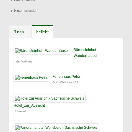
Hinterhermsdorf
neu !
beliebt
Bärensteinhof
Wanderhäusel
nahe Wehlen
Ferienhaus Petra
Dolni Chribska - CZ
Hotel_zur_Aussicht
Hohnstein