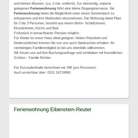
und kleinen Museen. (ca. 2 min. entfernt). Zur ebenerdig, seperat
gelegenen
Ferienwohnung
führt eine kleine Eingangsterrasse. Sie
Ferienwohnung
bietet die Möglichkeit unter einem Sonnendach zu
entspannen und ihre Mahlzeiten einzunehmen. Die Wohnung bietet Platz
für 2 bis 3 Personen, besteht aus einem Wohn- Schlafzimmer,
Einzelzimmer, Küche und Bad.
Frühstück in benachbarter Pension möglich.
Für Kinder ist unser Haus ideal geeignet. Neben Reisebett und
Kinderstühlchen können Sie von uns auch Spielsachen erhalten. Ihr
vierbeiniges Familienmitglied ist bei uns ebenfalls willkommen.
Wir freuen uns auf ihre Buchungsanfrage und verbleiben mit freundlichen
Grüßen - Familie Richter
Für Kurzaufenthalte berechnen wir 39€ (pro Personen).
Auch erreichbar über: 0151 16719960
Ferienwohnung Eibenstein-Reuter