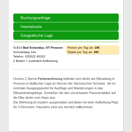
Buchungsanfrage
Internetseite
Geografische Lage
01814
Bad Schandau, OT Prossen
Person pro Tag ab:
18€
Gründelweg 14a
Objekt pro Tag ab:
36€
Telefon: 035022 40332
2 Betten + zusätzlich Aufbettung
Unsere 2 Sterne
Ferienwohnung
befindet sich direkt am Elbradweg in
Prossen in idyllischer Lage im Herzen der Sächsischen Schweiz. Sie ist
zentraler Ausgangspunkt für Ausflüge und Wanderungen in das
Elbsandsteingebirge. Genießen Sie den unverbauten Panoramablick auf
die Elbe direkt vom Haus aus.
Die Wohnung ist modern ausgestattet und bietet mit einer Aufbettung Platz
für 3 Personen. Haustiere sind uns herzlich willkommen.