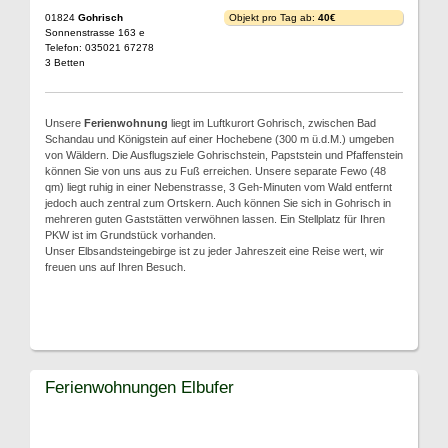
01824
Gohrisch
Objekt pro Tag ab:
40€
Sonnenstrasse 163 e
Telefon: 035021 67278
3 Betten
Unsere
Ferienwohnung
liegt im Luftkurort Gohrisch, zwischen Bad
Schandau und Königstein auf einer Hochebene (300 m ü.d.M.) umgeben
von Wäldern. Die Ausflugsziele Gohrischstein, Papststein und Pfaffenstein
können Sie von uns aus zu Fuß erreichen. Unsere separate Fewo (48
qm) liegt ruhig in einer Nebenstrasse, 3 Geh-Minuten vom Wald entfernt
jedoch auch zentral zum Ortskern. Auch können Sie sich in Gohrisch in
mehreren guten Gaststätten verwöhnen lassen. Ein Stellplatz für Ihren
PKW ist im Grundstück vorhanden.
Unser Elbsandsteingebirge ist zu jeder Jahreszeit eine Reise wert, wir
freuen uns auf Ihren Besuch.
Ferienwohnungen Elbufer