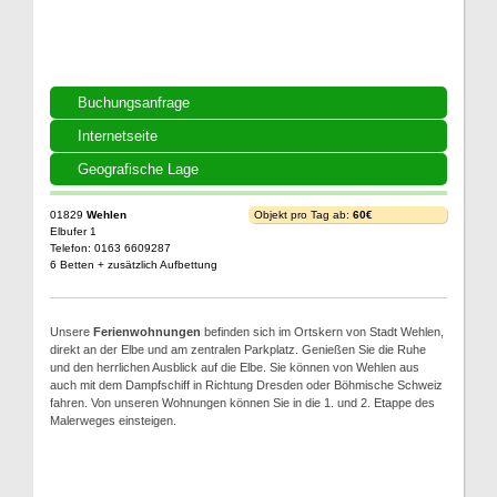
Buchungsanfrage
Internetseite
Geografische Lage
01829
Wehlen
Objekt pro Tag ab:
60€
Elbufer 1
Telefon: 0163 6609287
6 Betten + zusätzlich Aufbettung
Unsere
Ferienwohnungen
befinden sich im Ortskern von Stadt Wehlen,
direkt an der Elbe und am zentralen Parkplatz. Genießen Sie die Ruhe
und den herrlichen Ausblick auf die Elbe. Sie können von Wehlen aus
auch mit dem Dampfschiff in Richtung Dresden oder Böhmische Schweiz
fahren. Von unseren Wohnungen können Sie in die 1. und 2. Etappe des
Malerweges einsteigen.