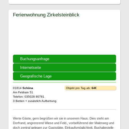
Ferienwohnung Zirkelsteinblick
Buchungsanfrage
Internetseite
Geografische Lage
01814
Schöna
Objekt pro Tag ab:
64€
Am Feldrain 51
Telefon: 035028 80781
3 Betten + zusätzlich Aufbettung
Werte Gäste, gern begrüßen wir sie in unserem Haus. Dies steht am
Dorfrand, angrenzend Wiese und Feld., vorbeiführend der Malerweg und
doch zentral gelegen zur Gaststätte, Einkaufsmöglichkeit, Bushaltestelle