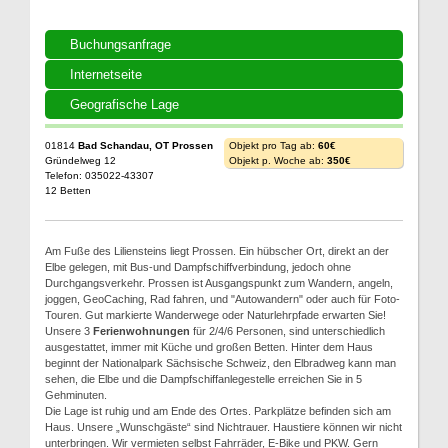
Buchungsanfrage
Internetseite
Geografische Lage
01814
Bad Schandau, OT Prossen
Objekt pro Tag ab:
60€
Gründelweg 12
Objekt p. Woche ab:
350€
Telefon: 035022-43307
12 Betten
Am Fuße des Liliensteins liegt Prossen. Ein hübscher Ort, direkt an der
Elbe gelegen, mit Bus-und Dampfschiffverbindung, jedoch ohne
Durchgangsverkehr. Prossen ist Ausgangspunkt zum Wandern, angeln,
joggen, GeoCaching, Rad fahren, und "Autowandern" oder auch für Foto-
Touren. Gut markierte Wanderwege oder Naturlehrpfade erwarten Sie!
Unsere 3
Ferienwohnungen
für 2/4/6 Personen, sind unterschiedlich
ausgestattet, immer mit Küche und großen Betten. Hinter dem Haus
beginnt der Nationalpark Sächsische Schweiz, den Elbradweg kann man
sehen, die Elbe und die Dampfschiffanlegestelle erreichen Sie in 5
Gehminuten.
Die Lage ist ruhig und am Ende des Ortes. Parkplätze befinden sich am
Haus. Unsere „Wunschgäste“ sind Nichtrauer. Haustiere können wir nicht
unterbringen. Wir vermieten selbst Fahrräder, E-Bike und PKW. Gern