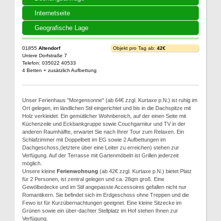
Internetseite
Geografische Lage
01855
Altendorf
Objekt pro Tag ab:
42€
Untere Dorfstraße 7
Telefon: 035022 40533
4 Betten + zusätzlich Aufbettung
Unser Ferienhaus "Morgensonne" (ab 64€ zzgl. Kurtaxe p.N.) ist ruhig im
Ort gelegen, im ländlichen Stil eingerichtet und bis in die Dachspitze mit
Holz verkleidet. Ein gemütlicher Wohnbereich, auf der einen Seite mit
Küchenzeile und Eckbankgruppe sowie Couchgarnitur und TV in der
anderen Raumhälfte, erwartet Sie nach Ihrer Tour zum Relaxen. Ein
Schlafzimmer mit Doppelbett im EG sowie 2 Aufbettungen im
Dachgeschoss,(letztere über eine Leiter zu erreichen) stehen zur
Verfügung. Auf der Terrasse mit Gartenmöbeln ist Grillen jederzeit
möglich.
Unsere kleine
Ferienwohnung
(ab 42€ zzgl. Kurtaxe p.N.) bietet Platz
für 2 Personen, ist zentral gelegen und ca. 28qm groß. Eine
Gewölbedecke und im Stil angepasste Accessoires gefallen nicht nur
Romantikern. Sie befindet sich im Erdgeschoss ohne Treppen und die
Fewo ist für Kurzübernachtungen geeignet. Eine kleine Sitzecke im
Grünen sowie ein über-dachter Stellplatz im Hof stehen Ihnen zur
Verfügung.