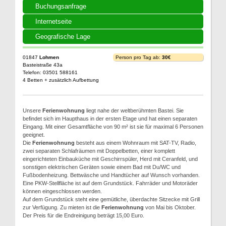
Buchungsanfrage
Internetseite
Geografische Lage
01847
Lohmen
Person pro Tag ab:
30€
Basteistraße 43a
Telefon: 03501 588161
4 Betten + zusätzlich Aufbettung
Unsere
Ferienwohnung
liegt nahe der weltberühmten Bastei. Sie
befindet sich im Haupthaus in der ersten Etage und hat einen separaten
Eingang. Mit einer Gesamtfläche von 90 m² ist sie für maximal 6 Personen
geeignet.
Die
Ferienwohnung
besteht aus einem Wohnraum mit SAT-TV, Radio,
zwei separaten Schlafräumen mit Doppelbetten, einer komplett
eingerichteten Einbauküche mit Geschirrspüler, Herd mit Ceranfeld, und
sonstigen elektrischen Geräten sowie einem Bad mit Du/WC und
Fußbodenheizung. Bettwäsche und Handtücher auf Wunsch vorhanden.
Eine PKW-Stellfläche ist auf dem Grundstück. Fahrräder und Motoräder
können eingeschlossen werden.
Auf dem Grundstück steht eine gemütliche, überdachte Sitzecke mit Grill
zur Verfügung. Zu mieten ist die
Ferienwohnung
von Mai bis Oktober.
Der Preis für die Endreinigung beträgt 15,00 Euro.