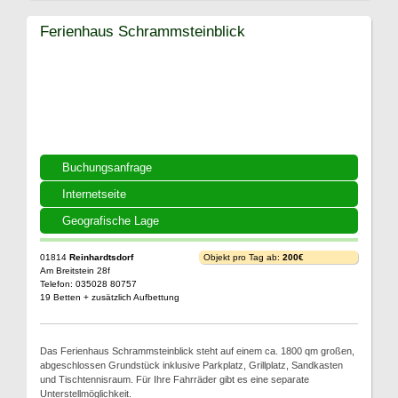
Ferienhaus Schrammsteinblick
Buchungsanfrage
Internetseite
Geografische Lage
01814
Reinhardtsdorf
Objekt pro Tag ab:
200€
Am Breitstein 28f
Telefon: 035028 80757
19 Betten + zusätzlich Aufbettung
Das Ferienhaus Schrammsteinblick steht auf einem ca. 1800 qm großen,
abgeschlossen Grundstück inklusive Parkplatz, Grillplatz, Sandkasten
und Tischtennisraum. Für Ihre Fahrräder gibt es eine separate
Unterstellmöglichkeit.