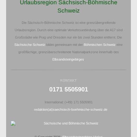
Urlaubsregion Sächsisch-Böhmische
Schweiz
Die Sächsisch-Böhmische Schweiz ist eine grenzübergreifende
Urlaubsregion. Durch eine optimale Verkehrsanbindung über die A17 sind
Großstädte wie Prag und Dresden nur ein bis zwei Stunden entfernt. Die
Sächsische Schweiz
bildet gemeinsam mit der
Böhmischen Schweiz
eine
großflächige, grenzüberschreitende Nationalparkzone innerhalb des
Elbsandsteingebirges
.
KONTAKT
0171 5505901
International: (+49) 171 5505901
redaktion(at)saechsisch-boehmische-schweiz.de
© Copyright 2026,
Elbsandsteingebirge Verlag