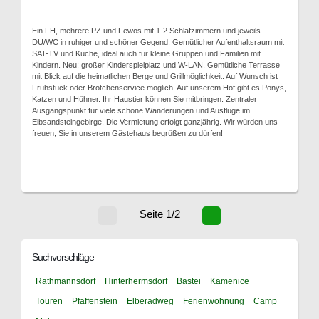
Ein FH, mehrere PZ und Fewos mit 1-2 Schlafzimmern und jeweils
DU/WC in ruhiger und schöner Gegend. Gemütlicher Aufenthaltsraum mit
SAT-TV und Küche, ideal auch für kleine Gruppen und Familien mit
Kindern. Neu: großer Kinderspielplatz und W-LAN. Gemütliche Terrasse
mit Blick auf die heimatlichen Berge und Grillmöglichkeit. Auf Wunsch ist
Frühstück oder Brötchenservice möglich. Auf unserem Hof gibt es Ponys,
Katzen und Hühner. Ihr Haustier können Sie mitbringen. Zentraler
Ausgangspunkt für viele schöne Wanderungen und Ausflüge im
Elbsandsteingebirge. Die Vermietung erfolgt ganzjährig. Wir würden uns
freuen, Sie in unserem Gästehaus begrüßen zu dürfen!
Seite 1/2
Suchvorschläge
Rathmannsdorf
Hinterhermsdorf
Bastei
Kamenice
Touren
Pfaffenstein
Elberadweg
Ferienwohnung
Camp