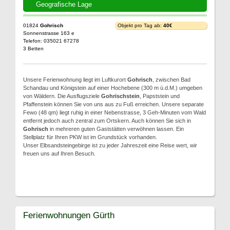
Geografische Lage
01824
Gohrisch
Objekt pro Tag ab:
40€
Sonnenstrasse 163 e
Telefon: 035021 67278
3 Betten
Unsere Ferienwohnung liegt im Luftkurort
Gohrisch
, zwischen Bad
Schandau und Königstein auf einer Hochebene (300 m ü.d.M.) umgeben
von Wäldern. Die Ausflugsziele
Gohrischstein
, Papststein und
Pfaffenstein können Sie von uns aus zu Fuß erreichen. Unsere separate
Fewo (48 qm) liegt ruhig in einer Nebenstrasse, 3 Geh-Minuten vom Wald
entfernt jedoch auch zentral zum Ortskern. Auch können Sie sich in
Gohrisch
in mehreren guten Gaststätten verwöhnen lassen. Ein
Stellplatz für Ihren PKW ist im Grundstück vorhanden.
Unser Elbsandsteingebirge ist zu jeder Jahreszeit eine Reise wert, wir
freuen uns auf Ihren Besuch.
Ferienwohnungen Gürth