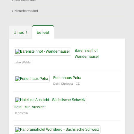
Hinterhermsdorf
neu !
beliebt
Bärensteinhof
Wanderhäusel
nahe Wehlen
Ferienhaus Petra
Dolni Chribska - CZ
Hotel_zur_Aussicht
Hohnstein