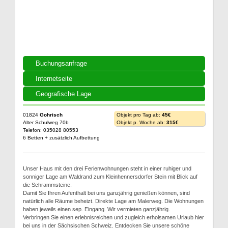
Buchungsanfrage
Internetseite
Geografische Lage
01824
Gohrisch
Objekt pro Tag ab:
45€
Alter Schulweg 70b
Objekt p. Woche ab:
315€
Telefon: 035028 80553
6 Betten + zusätzlich Aufbettung
Unser Haus mit den drei Ferienwohnungen steht in einer ruhiger und
sonniger Lage am Waldrand zum Kleinhennersdorfer Stein mit Blick auf
die Schrammsteine.
Damit Sie Ihren Aufenthalt bei uns ganzjährig genießen können, sind
natürlich alle Räume beheizt. Direkte Lage am Malerweg. Die Wohnungen
haben jeweils einen sep. Eingang. Wir vermieten ganzjährig.
Verbringen Sie einen erlebnisreichen und zugleich erholsamen Urlaub hier
bei uns in der Sächsischen Schweiz. Entdecken Sie unsere schöne