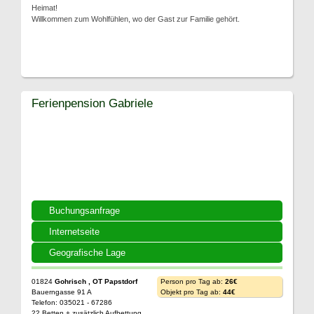
Heimat!
Willkommen zum Wohlfühlen, wo der Gast zur Familie gehört.
Ferienpension Gabriele
Buchungsanfrage
Internetseite
Geografische Lage
01824
Gohrisch , OT Papstdorf
Person pro Tag ab:
26€
Bauerngasse 91 A
Objekt pro Tag ab:
44€
Telefon: 035021 - 67286
22 Betten + zusätzlich Aufbettung