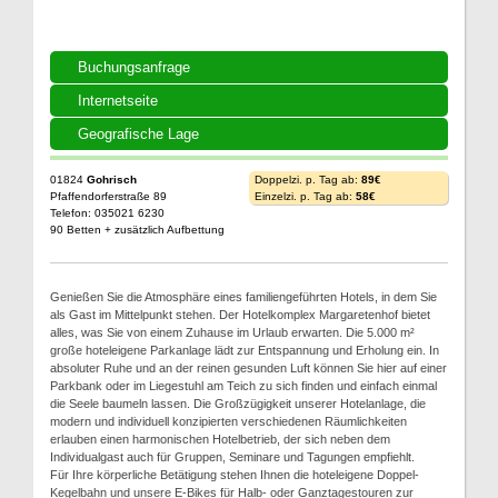
Buchungsanfrage
Internetseite
Geografische Lage
01824
Gohrisch
Doppelzi. p. Tag ab:
89€
Pfaffendorferstraße 89
Einzelzi. p. Tag ab:
58€
Telefon: 035021 6230
90 Betten + zusätzlich Aufbettung
Genießen Sie die Atmosphäre eines familiengeführten Hotels, in dem Sie
als Gast im Mittelpunkt stehen. Der Hotelkomplex Margaretenhof bietet
alles, was Sie von einem Zuhause im Urlaub erwarten. Die 5.000 m²
große hoteleigene Parkanlage lädt zur Entspannung und Erholung ein. In
absoluter Ruhe und an der reinen gesunden Luft können Sie hier auf einer
Parkbank oder im Liegestuhl am Teich zu sich finden und einfach einmal
die Seele baumeln lassen. Die Großzügigkeit unserer Hotelanlage, die
modern und individuell konzipierten verschiedenen Räumlichkeiten
erlauben einen harmonischen Hotelbetrieb, der sich neben dem
Individualgast auch für Gruppen, Seminare und Tagungen empfiehlt.
Für Ihre körperliche Betätigung stehen Ihnen die hoteleigene Doppel-
Kegelbahn und unsere E-Bikes für Halb- oder Ganztagestouren zur