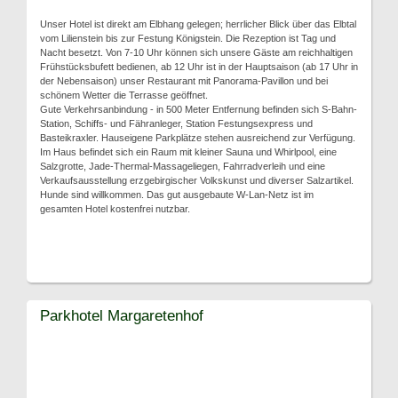
Unser Hotel ist direkt am Elbhang gelegen; herrlicher Blick über das Elbtal
vom Lilienstein bis zur Festung Königstein. Die Rezeption ist Tag und
Nacht besetzt. Von 7-10 Uhr können sich unsere Gäste am reichhaltigen
Frühstücksbufett bedienen, ab 12 Uhr ist in der Hauptsaison (ab 17 Uhr in
der Nebensaison) unser Restaurant mit Panorama-Pavillon und bei
schönem Wetter die Terrasse geöffnet.
Gute Verkehrsanbindung - in 500 Meter Entfernung befinden sich S-Bahn-
Station, Schiffs- und Fähranleger, Station Festungsexpress und
Basteikraxler. Hauseigene Parkplätze stehen ausreichend zur Verfügung.
Im Haus befindet sich ein Raum mit kleiner Sauna und Whirlpool, eine
Salzgrotte, Jade-Thermal-Massageliegen, Fahrradverleih und eine
Verkaufsausstellung erzgebirgischer Volkskunst und diverser Salzartikel.
Hunde sind willkommen. Das gut ausgebaute W-Lan-Netz ist im
gesamten Hotel kostenfrei nutzbar.
Parkhotel Margaretenhof