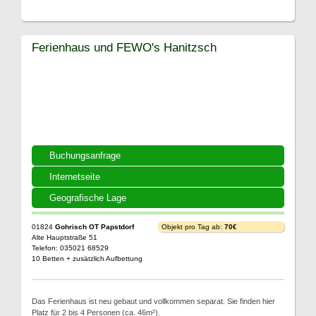
Ferienhaus und FEWO's Hanitzsch
Buchungsanfrage
Internetseite
Geografische Lage
01824
Gohrisch OT Papstdorf
Objekt pro Tag ab:
70€
Alte Hauptstraße 51
Telefon: 035021 68529
10 Betten + zusätzlich Aufbettung
Das Ferienhaus ist neu gebaut und vollkommen separat. Sie finden hier
Platz für 2 bis 4 Personen (ca. 46m²).