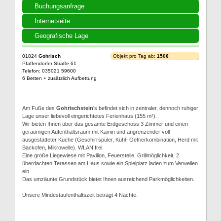
Buchungsanfrage
Internetseite
Geografische Lage
01824
Gohrisch
Objekt pro Tag ab:
150€
Pfaffendorfer Straße 61
Telefon: 035021 59600
6 Betten + zusätzlich Aufbettung
Am Fuße des
Gohrischstein
's befindet sich in zentraler, dennoch ruhiger
Lage unser liebevoll eingerichtetes Ferienhaus (155 m²).
Wir bieten Ihnen über das gesamte Erdgeschoss 3 Zimmer und einen
geräumigen Aufenthaltsraum mit Kamin und angrenzender voll
ausgestatteter Küche (Geschirrspüler, Kühl- Gefrierkombination, Herd mit
Backofen, Mikrowelle). WLAN frei.
Eine große Liegewiese mit Pavilion, Feuerstelle, Grillmöglichkeit, 2
überdachten Terassen am Haus sowie ein Spielplatz laden zum Verweilen
ein.
Das umzäunte Grundstück bietet Ihnen ausreichend Parkmöglichkeiten.
Unsere Mindestaufenthaltszeit beträgt 4 Nächte.