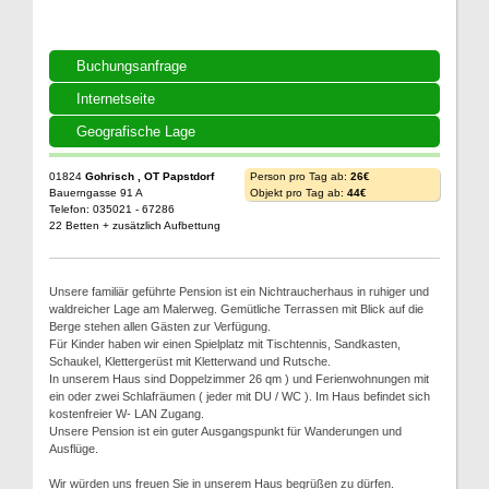
Buchungsanfrage
Internetseite
Geografische Lage
01824
Gohrisch , OT Papstdorf
Person pro Tag ab:
26€
Bauerngasse 91 A
Objekt pro Tag ab:
44€
Telefon: 035021 - 67286
22 Betten + zusätzlich Aufbettung
Unsere familiär geführte Pension ist ein Nichtraucherhaus in ruhiger und
waldreicher Lage am Malerweg. Gemütliche Terrassen mit Blick auf die
Berge stehen allen Gästen zur Verfügung.
Für Kinder haben wir einen Spielplatz mit Tischtennis, Sandkasten,
Schaukel, Klettergerüst mit Kletterwand und Rutsche.
In unserem Haus sind Doppelzimmer 26 qm ) und Ferienwohnungen mit
ein oder zwei Schlafräumen ( jeder mit DU / WC ). Im Haus befindet sich
kostenfreier W- LAN Zugang.
Unsere Pension ist ein guter Ausgangspunkt für Wanderungen und
Ausflüge.
Wir würden uns freuen Sie in unserem Haus begrüßen zu dürfen.