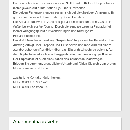
Die neu gebauten Ferienwohnungen RUTH und KURT im Hauptgebäude
bieten jeweils auf 44m² Platz für je 2 bis 4 Personen.
Die beiden Ferienwohnungen eignen sich bei gleichzeitiger Anmietung für
gemeinsam reisende Paare oder größere Familien.
Die Schäferhütte wurde 2025 neu gebaut und steht unseren Gästen im
Außenbereich zur Verfügung. Durch die zentrale Lage ist Papstdorf ein
idealer Ausgangspunkt für Wanderungen und Ausflüge im
Elbsandsteingebirge.
Der 451 Meter hohe Tafelberg "Papststein" liegt direkt bei Papstdorf. Der
Aufstieg erfolgt über Treppen und Felsspalten und man wird mit einem
atemberaubenden Rundblick über das Elbsandsteingebirge belohnt. Auf
dem Gipfel befindet sich eine Berggaststätte, die ganzjährig geöffnet ist.
Der Papststein ist auch eine Station des bekannten Malerweges.
Erleben Sie einen unvergesslichen Urlaub und fühlen Sie sich vom ersten
Moment an wie zu Hause !
zusätzliche Kontaktmöglichkeiten:
Mobil: 0049 163 9081429
Mobil: 0049 178 9330190
Apartmenthaus Vetter