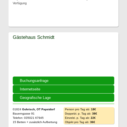
Verfügung
Gästehaus Schmidt
Buchungsanfrage
Internetseite
Geografische Lage
01824
Gohrisch, OT Papstdorf
Person pro Tag ab:
18€
Bauerngasse 91
Doppelzi. p. Tag ab:
38€
Telefon: 035021 67945
Einzelzi. p. Tag ab:
22€
15 Betten + zusätzlich Aufbettung
Objekt pro Tag ab:
36€