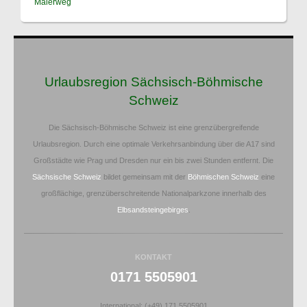
Malerweg
Urlaubsregion Sächsisch-Böhmische
Schweiz
Die Sächsisch-Böhmische Schweiz ist eine grenzübergreifende
Urlaubsregion. Durch eine optimale Verkehrsanbindung über die A17 sind
Großstädte wie Prag und Dresden nur ein bis zwei Stunden entfernt. Die
Sächsische Schweiz
bildet gemeinsam mit der
Böhmischen Schweiz
eine
großflächige, grenzüberschreitende Nationalparkzone innerhalb des
Elbsandsteingebirges
.
KONTAKT
0171 5505901
International: (+49) 171 5505901