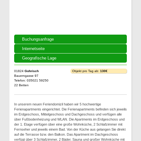
Buchungsanfrage
Internetseite
Geografische Lage
01824
Gohrisch
Objekt pro Tag ab:
130€
Bauerngasse 97
Telefon: 035021 59250
22 Betten
In unserem neuen Feriendomizil haben wir 5 hochwertige
Ferienapartments eingerichtet. Die Ferienapartments befinden sich jeweils
im Erdgeschoss, Mittelgeschoss und Dachgeschoss und verfügen alle
über Fußbodenheizung und WLAN. Die Apartments im Erdgeschoss und
der 1. Etage verfügen über eine große Wohnküche, 2 Schlafzimmer mit
Fernseher und jeweils einem Bad. Von der Küche aus gelangen Sie direkt
auf die Terrasse bzw. den Balkon. Das Apartment im Dachgeschoss
verfügt über 3 Schlafzimmer, 2 Bäder, Sauna und großer Wohnküche mit