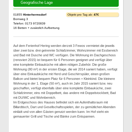
Geografische Lage
01855
Hinterhermsdorf
Objekt pro Tag ab:
47€
Bornweg 3
Telefon: 0173 9720839
16 Betten + zusätzlich Aufbettung
Auf dem Ferienhof Hering werden derzeit 3 Fewos vermietet die jeweils
über zwei bzw. drei getrennte Schlafzimmer, Wohnzimmer mit Essbereich
und Bad mit Dusche und WC verfügen. Die Wohnung im Dachgeschoss
(renoviert 2015) ist bequem für 6 Personen geeignet und verfügt über
eine komplette Einbauküche mit allem nötigen Zubehör. Die große
Wohnung (80 m²) in der ersten Etage, die wir 2014 saniert haben, verfügt
über eine Einkaubküche mit Herd und Geschirrspüler, einen großen
Balkon und bietet bequem Platz für 6 Personen + Kleinkind. Die kleinere
Wohnung in der 1. Etage (50 m²), auch im Jahr 2015 saniert bzw. neu
geschaffen, verfügt ebenfalls über eine komplette Einbauküche, zwei
Schlafzimmer, eins mit Doppelbett, das andere mit Doppelstockbett, Bad
mit DU/WC und Wohnbereich.
Im Erdgeschoss des Hauses befindet sich ein Aufenthaltsraum mit
Billardtisch, Dart und Gesellschaftsspielen, der zu gemütlichen Abenden
einlädt und von allen Gästen genutzt werden kann. Im Hof steht ein
gemauerter Grill und Tische und Bänke zum Entspannen.