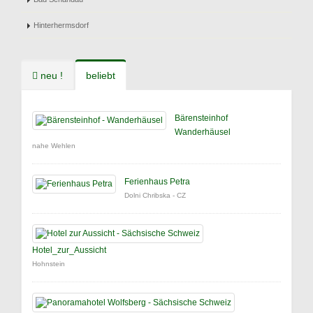
Hinterhermsdorf
neu !
beliebt
Bärensteinhof
Wanderhäusel
nahe Wehlen
Ferienhaus Petra
Dolni Chribska - CZ
Hotel_zur_Aussicht
Hohnstein