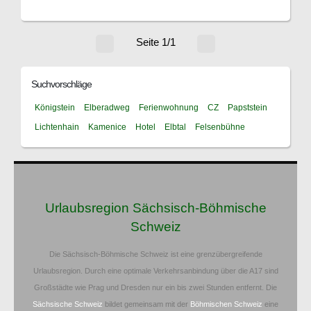
Seite 1/1
Suchvorschläge
Königstein
Elberadweg
Ferienwohnung
CZ
Papststein
Lichtenhain
Kamenice
Hotel
Elbtal
Felsenbühne
Urlaubsregion Sächsisch-Böhmische
Schweiz
Die Sächsisch-Böhmische Schweiz ist eine grenzübergreifende
Urlaubsregion. Durch eine optimale Verkehrsanbindung über die A17 sind
Großstädte wie Prag und Dresden nur ein bis zwei Stunden entfernt. Die
Sächsische Schweiz
bildet gemeinsam mit der
Böhmischen Schweiz
eine