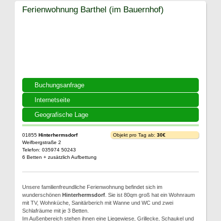
Ferienwohnung Barthel (im Bauernhof)
Buchungsanfrage
Internetseite
Geografische Lage
01855
Hinterhermsdorf
Objekt pro Tag ab:
30€
Weifbergstraße 2
Telefon: 035974 50243
6 Betten + zusätzlich Aufbettung
Unsere familienfreundliche Ferienwohnung befindet sich im
wunderschönen
Hinterhermsdorf
. Sie ist 80qm groß hat ein Wohnraum
mit TV, Wohnküche, Sanitärberich mit Wanne und WC und zwei
Schlafräume mit je 3 Betten.
Im Außenbereich stehen ihnen eine Liegewiese, Grillecke, Schaukel und