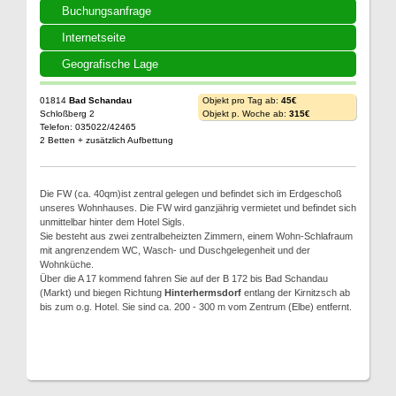
Buchungsanfrage
Internetseite
Geografische Lage
01814
Bad Schandau
Objekt pro Tag ab:
45€
Schloßberg 2
Objekt p. Woche ab:
315€
Telefon: 035022/42465
2 Betten + zusätzlich Aufbettung
Die FW (ca. 40qm)ist zentral gelegen und befindet sich im Erdgeschoß
unseres Wohnhauses. Die FW wird ganzjährig vermietet und befindet sich
unmittelbar hinter dem Hotel Sigls.
Sie besteht aus zwei zentralbeheizten Zimmern, einem Wohn-Schlafraum
mit angrenzendem WC, Wasch- und Duschgelegenheit und der
Wohnküche.
Über die A 17 kommend fahren Sie auf der B 172 bis Bad Schandau
(Markt) und biegen Richtung
Hinterhermsdorf
entlang der Kirnitzsch ab
bis zum o.g. Hotel. Sie sind ca. 200 - 300 m vom Zentrum (Elbe) entfernt.