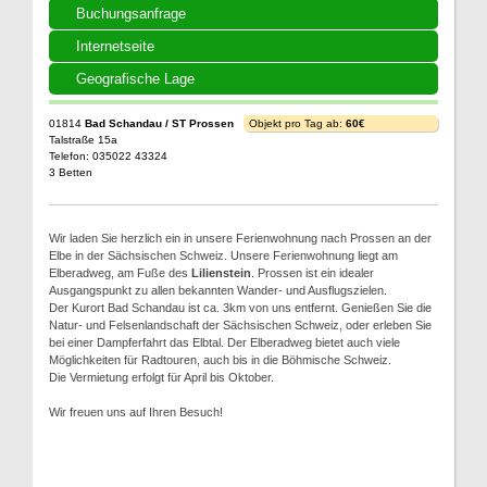
Buchungsanfrage
Internetseite
Geografische Lage
01814
Bad Schandau / ST Prossen
Objekt pro Tag ab:
60€
Talstraße 15a
Telefon: 035022 43324
3 Betten
Wir laden Sie herzlich ein in unsere Ferienwohnung nach Prossen an der
Elbe in der Sächsischen Schweiz. Unsere Ferienwohnung liegt am
Elberadweg, am Fuße des
Lilienstein
. Prossen ist ein idealer
Ausgangspunkt zu allen bekannten Wander- und Ausflugszielen.
Der Kurort Bad Schandau ist ca. 3km von uns entfernt. Genießen Sie die
Natur- und Felsenlandschaft der Sächsischen Schweiz, oder erleben Sie
bei einer Dampferfahrt das Elbtal. Der Elberadweg bietet auch viele
Möglichkeiten für Radtouren, auch bis in die Böhmische Schweiz.
Die Vermietung erfolgt für April bis Oktober.
Wir freuen uns auf Ihren Besuch!