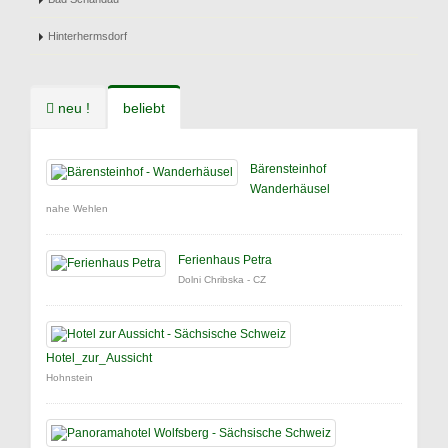
Hinterhermsdorf
neu !
beliebt
Bärensteinhof
Wanderhäusel
nahe Wehlen
Ferienhaus Petra
Dolni Chribska - CZ
Hotel_zur_Aussicht
Hohnstein