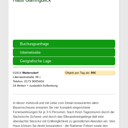
Buchungsanfrage
Internetseite
Geografische Lage
01814
Waltersdorf
Objekt pro Tag ab:
90€
Liliensteinstraße 39 c
Telefon: 0173 9065404
16 Betten + zusätzlich Aufbettung
In dieser mühevoll und mit Liebe zum Detail restaurierten alten
Bauernscheune erwarten Sie vier komplett eingerichtete
Ferienwohnungen für je 3-5 Personen. Nach Ihren Tagestouren durch die
Sächsische Schweiz und durch das Elbsandsteingebirge lädt eine
überdachte Sitzecke mit Grillmöglichkeit zu gemütlichen Abenden ein. Vom
Haus können Sie direkt loswandern - die Rathener Felsen sowie den