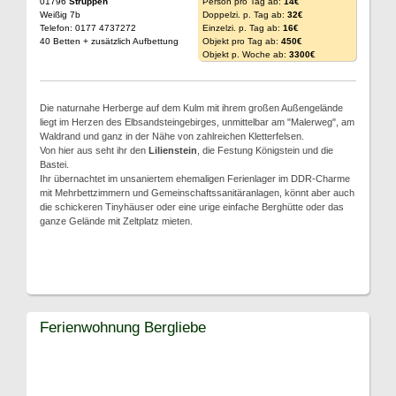
01796
Struppen
Person pro Tag ab:
14€
Weißig 7b
Doppelzi. p. Tag ab:
32€
Telefon: 0177 4737272
Einzelzi. p. Tag ab:
16€
40 Betten + zusätzlich Aufbettung
Objekt pro Tag ab:
450€
Objekt p. Woche ab:
3300€
Die naturnahe Herberge auf dem Kulm mit ihrem großen Außengelände
liegt im Herzen des Elbsandsteingebirges, unmittelbar am "Malerweg", am
Waldrand und ganz in der Nähe von zahlreichen Kletterfelsen.
Von hier aus seht ihr den
Lilienstein
, die Festung Königstein und die
Bastei.
Ihr übernachtet im unsaniertem ehemaligen Ferienlager im DDR-Charme
mit Mehrbettzimmern und Gemeinschaftssanitäranlagen, könnt aber auch
die schickeren Tinyhäuser oder eine urige einfache Berghütte oder das
ganze Gelände mit Zeltplatz mieten.
Ferienwohnung Bergliebe