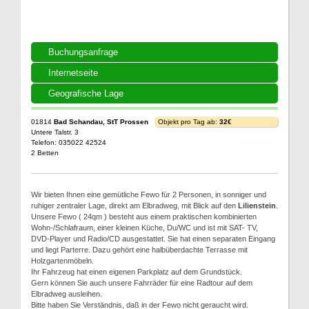
Buchungsanfrage
Internetseite
Geografische Lage
01814
Bad Schandau, StT Prossen
Objekt pro Tag ab:
32€
Untere Talstr. 3
Telefon: 035022 42524
2 Betten
Wir bieten Ihnen eine gemütliche Fewo für 2 Personen, in sonniger und
ruhiger zentraler Lage, direkt am Elbradweg, mit Blick auf den
Lilienstein
.
Unsere Fewo ( 24qm ) besteht aus einem praktischen kombinierten
Wohn-/Schlafraum, einer kleinen Küche, Du/WC und ist mit SAT- TV,
DVD-Player und Radio/CD ausgestattet. Sie hat einen separaten Eingang
und liegt Parterre. Dazu gehört eine halbüberdachte Terrasse mit
Holzgartenmöbeln.
Ihr Fahrzeug hat einen eigenen Parkplatz auf dem Grundstück.
Gern können Sie auch unsere Fahrräder für eine Radtour auf dem
Elbradweg ausleihen.
Bitte haben Sie Verständnis, daß in der Fewo nicht geraucht wird.