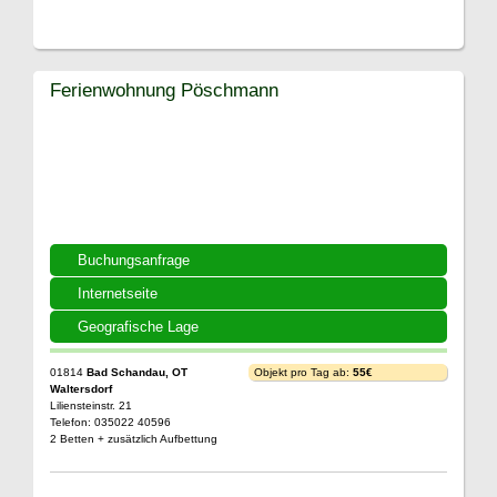
Ferienwohnung Pöschmann
Buchungsanfrage
Internetseite
Geografische Lage
01814
Bad Schandau, OT
Objekt pro Tag ab:
55€
Waltersdorf
Liliensteinstr. 21
Telefon: 035022 40596
2 Betten + zusätzlich Aufbettung