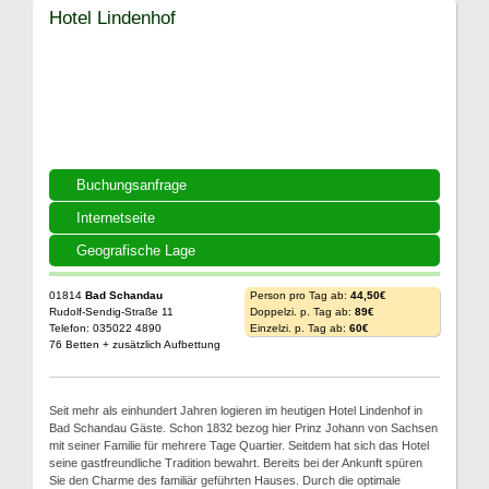
Hotel Lindenhof
Buchungsanfrage
Internetseite
Geografische Lage
01814
Bad Schandau
Person pro Tag ab:
44,50€
Rudolf-Sendig-Straße 11
Doppelzi. p. Tag ab:
89€
Telefon: 035022 4890
Einzelzi. p. Tag ab:
60€
76 Betten + zusätzlich Aufbettung
Seit mehr als einhundert Jahren logieren im heutigen Hotel Lindenhof in
Bad Schandau Gäste. Schon 1832 bezog hier Prinz Johann von Sachsen
mit seiner Familie für mehrere Tage Quartier. Seitdem hat sich das Hotel
seine gastfreundliche Tradition bewahrt. Bereits bei der Ankunft spüren
Sie den Charme des familiär geführten Hauses. Durch die optimale