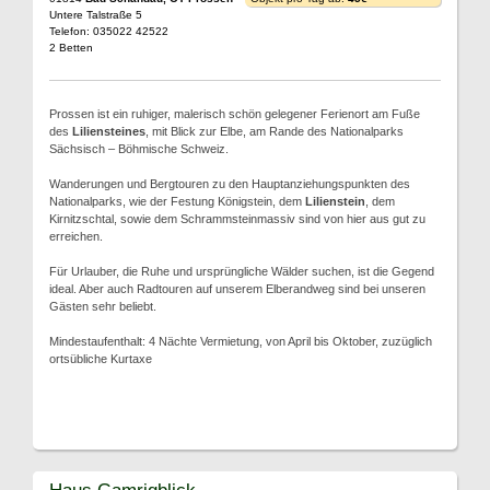
Untere Talstraße 5
Telefon: 035022 42522
2 Betten
Prossen ist ein ruhiger, malerisch schön gelegener Ferienort am Fuße
des
Liliensteines
, mit Blick zur Elbe, am Rande des Nationalparks
Sächsisch – Böhmische Schweiz.
Wanderungen und Bergtouren zu den Hauptanziehungspunkten des
Nationalparks, wie der Festung Königstein, dem
Lilienstein
, dem
Kirnitzschtal, sowie dem Schrammsteinmassiv sind von hier aus gut zu
erreichen.
Für Urlauber, die Ruhe und ursprüngliche Wälder suchen, ist die Gegend
ideal. Aber auch Radtouren auf unserem Elberandweg sind bei unseren
Gästen sehr beliebt.
Mindestaufenthalt: 4 Nächte Vermietung, von April bis Oktober, zuzüglich
ortsübliche Kurtaxe
Haus Gamrigblick