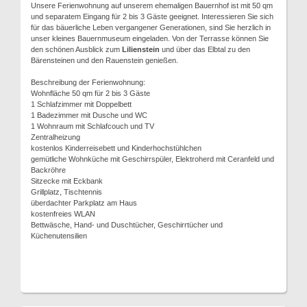
Unsere Ferienwohnung auf unserem ehemaligen Bauernhof ist mit 50 qm
und separatem Eingang für 2 bis 3 Gäste geeignet. Interessieren Sie sich
für das bäuerliche Leben vergangener Generationen, sind Sie herzlich in
unser kleines Bauernmuseum eingeladen. Von der Terrasse können Sie
den schönen Ausblick zum
Lilienstein
und über das Elbtal zu den
Bärensteinen und den Rauenstein genießen.
Beschreibung der Ferienwohnung:
Wohnfläche 50 qm für 2 bis 3 Gäste
1 Schlafzimmer mit Doppelbett
1 Badezimmer mit Dusche und WC
1 Wohnraum mit Schlafcouch und TV
Zentralheizung
kostenlos Kinderreisebett und Kinderhochstühlchen
gemütliche Wohnküche mit Geschirrspüler, Elektroherd mit Ceranfeld und
Backröhre
Sitzecke mit Eckbank
Grillplatz, Tischtennis
überdachter Parkplatz am Haus
kostenfreies WLAN
Bettwäsche, Hand- und Duschtücher, Geschirrtücher und
Küchenutensilien