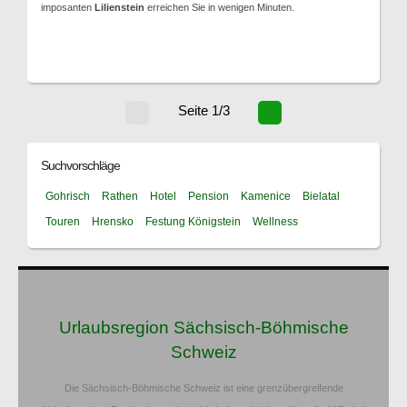
imposanten
Lilienstein
erreichen Sie in wenigen Minuten.
Seite 1/3
Suchvorschläge
Gohrisch
Rathen
Hotel
Pension
Kamenice
Bielatal
Touren
Hrensko
Festung Königstein
Wellness
Urlaubsregion Sächsisch-Böhmische
Schweiz
Die Sächsisch-Böhmische Schweiz ist eine grenzübergreifende