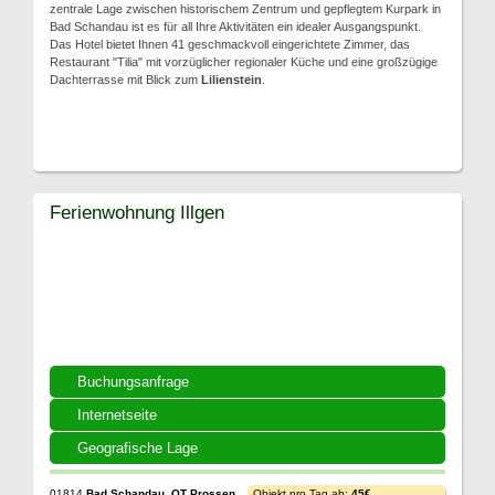
zentrale Lage zwischen historischem Zentrum und gepflegtem Kurpark in
Bad Schandau ist es für all Ihre Aktivitäten ein idealer Ausgangspunkt.
Das Hotel bietet Ihnen 41 geschmackvoll eingerichtete Zimmer, das
Restaurant "Tilia" mit vorzüglicher regionaler Küche und eine großzügige
Dachterrasse mit Blick zum
Lilienstein
.
Ferienwohnung Illgen
Buchungsanfrage
Internetseite
Geografische Lage
01814
Bad Schandau, OT Prossen
Objekt pro Tag ab:
45€