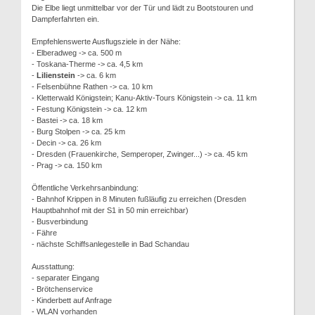
Die Elbe liegt unmittelbar vor der Tür und lädt zu Bootstouren und
Dampferfahrten ein.
Empfehlenswerte Ausflugsziele in der Nähe:
- Elberadweg -> ca. 500 m
- Toskana-Therme -> ca. 4,5 km
-
Lilienstein
-> ca. 6 km
- Felsenbühne Rathen -> ca. 10 km
- Kletterwald Königstein; Kanu-Aktiv-Tours Königstein -> ca. 11 km
- Festung Königstein -> ca. 12 km
- Bastei -> ca. 18 km
- Burg Stolpen -> ca. 25 km
- Decin -> ca. 26 km
- Dresden (Frauenkirche, Semperoper, Zwinger...) -> ca. 45 km
- Prag -> ca. 150 km
Öffentliche Verkehrsanbindung:
- Bahnhof Krippen in 8 Minuten fußläufig zu erreichen (Dresden
Hauptbahnhof mit der S1 in 50 min erreichbar)
- Busverbindung
- Fähre
- nächste Schiffsanlegestelle in Bad Schandau
Ausstattung:
- separater Eingang
- Brötchenservice
- Kinderbett auf Anfrage
- WLAN vorhanden