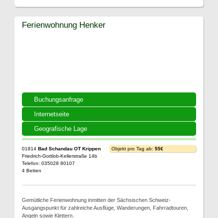
Ferienwohnung Henker
Buchungsanfrage
Internetseite
Geografische Lage
01814
Bad Schandau OT Krippen
Objekt pro Tag ab:
55€
Friedrich-Gottlob-Kellerstraße 14b
Telefon: 035028 80107
4 Betten
Gemütliche Ferienwohnung inmitten der Sächsischen Schweiz-
Ausgangspunkt für zahlreiche Ausflüge, Wanderungen, Fahrradtouren,
Angeln sowie Klettern.