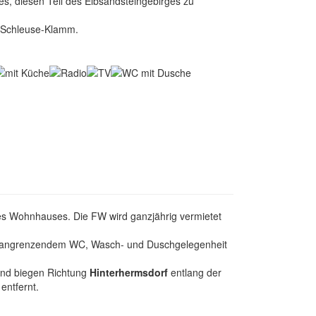
, diesen Teil des Elbsandsteingebirges zu
e-Schleuse-Klamm.
res Wohnhauses. Die FW wird ganzjährig vermietet
it angrenzendem WC, Wasch- und Duschgelegenheit
und biegen Richtung
Hinterhermsdorf
entlang der
entfernt.