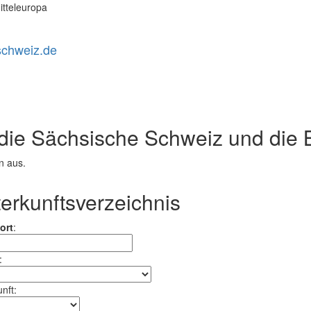
itteleuropa
schweiz.de
r die Sächsische Schweiz und di
n aus.
erkunftsverzeichnis
ort
:
:
nft: