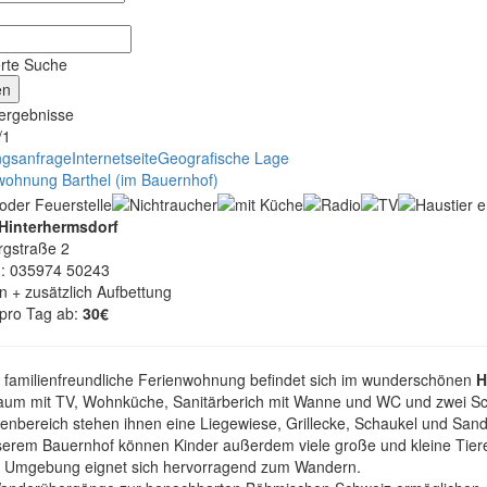
erte Suche
ergebnisse
/1
gsanfrage
Internetseite
Geografische Lage
wohnung Barthel (im Bauernhof)
Hinterhermsdorf
rgstraße 2
n: 035974 50243
n + zusätzlich Aufbettung
 pro Tag ab:
30€
 familienfreundliche Ferienwohnung befindet sich im wunderschönen
H
um mit TV, Wohnküche, Sanitärberich mit Wanne und WC und zwei Schl
enbereich stehen ihnen eine Liegewiese, Grillecke, Schaukel und Sand
serem Bauernhof können Kinder außerdem viele große und kleine Tier
 Umgebung eignet sich hervorragend zum Wandern.