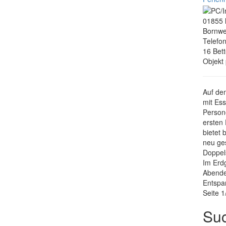
01855
Bornwe
Telefo
16 Bett
Objekt
Auf de
mit Es
Person
ersten 
bietet 
neu ges
Doppel
Im Erdg
Abende
Entspa
Seite 1
Su