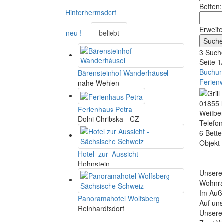
Betten:
Hinterhermsdorf
Erweit
neu !
beliebt
3 Such
Seite 1
Buchun
Bärensteinhof Wanderhäusel
Ferien
nahe Wehlen
01855
Ferienhaus Petra
Weifbe
Dolni Chribska - CZ
Telefo
6 Bette
Objekt
Hotel_zur_Aussicht
Hohnstein
Unsere
Wohnra
Im Auß
Panoramahotel Wolfsberg
Auf un
Reinhardtsdorf
Unsere