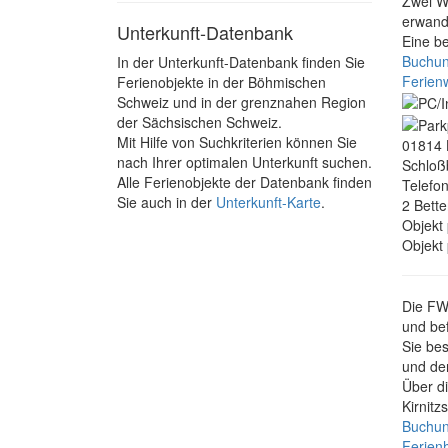
Zwei W
erwand
Unterkunft-Datenbank
Eine b
Buchun
In der Unterkunft-Datenbank finden Sie
Ferien
Ferienobjekte in der Böhmischen
Schweiz und in der grenznahen Region
der Sächsischen Schweiz.
Mit Hilfe von Suchkriterien können Sie
01814
nach Ihrer optimalen Unterkunft suchen.
Schloß
Alle Ferienobjekte der Datenbank finden
Telefo
Sie auch in der
Unterkunft-Karte
.
2 Bette
Objekt
Objekt
Die FW
und bef
Sie be
und de
Über d
Kirnitz
Buchun
Ferien