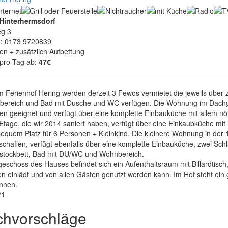
Hinterhermsdorf
g 3
n: 0173 9720839
en + zusätzlich Aufbettung
 pro Tag ab:
47€
m Ferienhof Hering werden derzeit 3 Fewos vermietet die jeweils über
sbereich und Bad mit Dusche und WC verfügen. Die Wohnung im Dachge
en geeignet und verfügt über eine komplette Einbauküche mit allem n
Etage, die wir 2014 saniert haben, verfügt über eine Einkaubküche mi
bequem Platz für 6 Personen + Kleinkind. Die kleinere Wohnung in der 
chaffen, verfügt ebenfalls über eine komplette Einbauküche, zwei Schl
stockbett, Bad mit DU/WC und Wohnbereich.
eschoss des Hauses befindet sich ein Aufenthaltsraum mit Billardtisch
n einlädt und von allen Gästen genutzt werden kann. Im Hof steht ein
nnen.
/1
chvorschläge