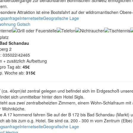
anderübergänge zur benachbarten Böhmischen Schweiz ermöglichen es
ern.
esondere Attraktion ist eine Bootsfahrt auf der wildromantischen Ober
gsanfrage
Internetseite
Geografische Lage
wohnung Gotsch
Bad Schandau
berg 2
n: 035022/42465
n + zusätzlich Aufbettung
 pro Tag ab:
45€
 p. Woche ab:
315€
 (ca. 40qm)ist zentral gelegen und befindet sich im Erdgeschoß unse
indet sich unmittelbar hinter dem Hotel Sigls.
steht aus zwei zentralbeheizten Zimmern, einem Wohn-Schlafraum m
r Wohnküche.
ie A 17 kommend fahren Sie auf der B 172 bis Bad Schandau (Markt) 
sch ab bis zum o.g. Hotel. Sie sind ca. 200 - 300 m vom Zentrum (Elbe) 
gsanfrage
Internetseite
Geografische Lage
hof Hering