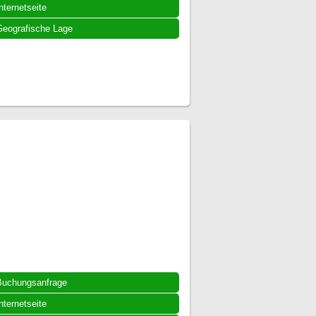
nternetseite
eografische Lage
Buchungsanfrage
nternetseite