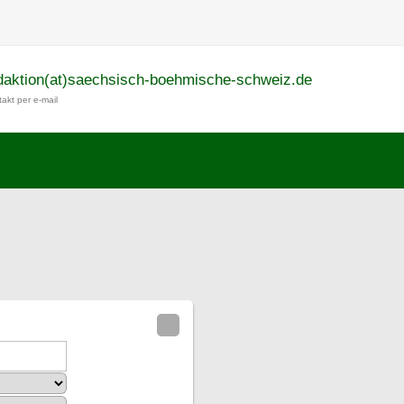
daktion(at)saechsisch-boehmische-schweiz.de
akt per e-mail