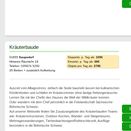
G
Kräuterbaude
01855
Saupsdorf
Doppelzi. p. Tag ab:
105€
Hinteres Räumicht 18
Einzelzi. p. Tag ab:
68€
Telefon: 035974 5250
Objekt pro Tag ab:
278€
35 Betten + zusätzlich Aufbettung
Auszeit vom Alltagsstress, einfach die Seele baumeln lassen bei kulinarischen
Köstlichkeiten und schlafen im Kräuterzimmer ohne lästige Nebengeräusche.
Lernen Sie mit der Chefin des Hauses die Welt der Wildkräuter kennen.
Oder wandern mit dem Chef persönlich in die Felslandschaft Sächsische-
Böhmische Schweiz.
Auf unserer Webseite finden Sie Zusatzangebote des Kräuterbauden-Teams
wie: Kräuterexkursionen, Outdoor-Kochen, Wander- und Stiegentouren,
I
Mehrtageswanderungen, Tierbeobachtungen/Rothirschbrunft, Ausflüge
besonders in die Böhmische Schweiz.
G