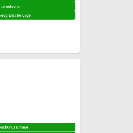
nternetseite
eografische Lage
Buchungsanfrage