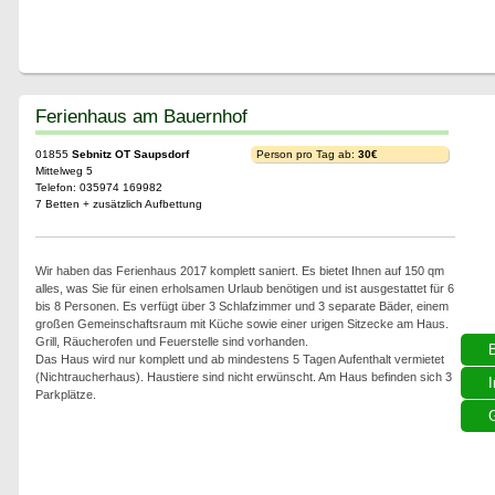
Ferienhaus am Bauernhof
01855
Sebnitz OT Saupsdorf
Person pro Tag ab:
30€
Mittelweg 5
Telefon: 035974 169982
7 Betten + zusätzlich Aufbettung
Wir haben das Ferienhaus 2017 komplett saniert. Es bietet Ihnen auf 150 qm
alles, was Sie für einen erholsamen Urlaub benötigen und ist ausgestattet für 6
bis 8 Personen. Es verfügt über 3 Schlafzimmer und 3 separate Bäder, einem
großen Gemeinschaftsraum mit Küche sowie einer urigen Sitzecke am Haus.
Grill, Räucherofen und Feuerstelle sind vorhanden.
Das Haus wird nur komplett und ab mindestens 5 Tagen Aufenthalt vermietet
(Nichtraucherhaus). Haustiere sind nicht erwünscht. Am Haus befinden sich 3
I
Parkplätze.
G