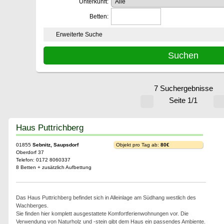
Unterkunft:
Betten:
Erweiterte Suche
7 Suchergebnisse
Seite 1/1
Haus Puttrichberg
01855
Sebnitz, Saupsdorf
Objekt pro Tag ab:
80€
Oberdorf 37
Telefon: 0172 8060337
8 Betten + zusätzlich Aufbettung
Das Haus Puttrichberg befindet sich in Alleinlage am Südhang westlich des
Wachberges.
Sie finden hier komplett ausgestattete Komfortferienwohnungen vor. Die
Verwendung von Naturholz und -stein gibt dem Haus ein passendes Ambiente.