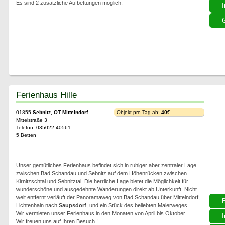
Es sind 2 zusätzliche Aufbettungen möglich.
I
G
Ferienhaus Hille
01855
Sebnitz, OT Mittelndorf
Objekt pro Tag ab:
40€
Mittelstraße 3
Telefon: 035022 40561
5 Betten
Unser gemütliches Ferienhaus befindet sich in ruhiger aber zentraler Lage
zwischen Bad Schandau und Sebnitz auf dem Höhenrücken zwischen
Kirnitzschtal und Sebnitztal. Die herrliche Lage bietet die Möglichkeit für
wunderschöne und ausgedehnte Wanderungen direkt ab Unterkunft. Nicht
weit entfernt verläuft der Panoramaweg von Bad Schandau über Mittelndorf,
Lichtenhain nach
Saupsdorf
, und ein Stück des beliebten Malerweges.
Wir vermieten unser Ferienhaus in den Monaten von April bis Oktober.
I
Wir freuen uns auf Ihren Besuch !