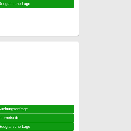
eografische Lage
Buchungsanfrage
nternetseite
eografische Lage