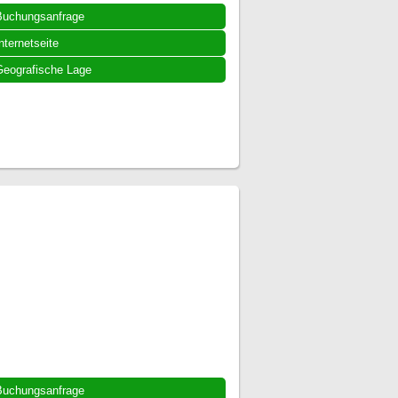
Buchungsanfrage
nternetseite
eografische Lage
Buchungsanfrage