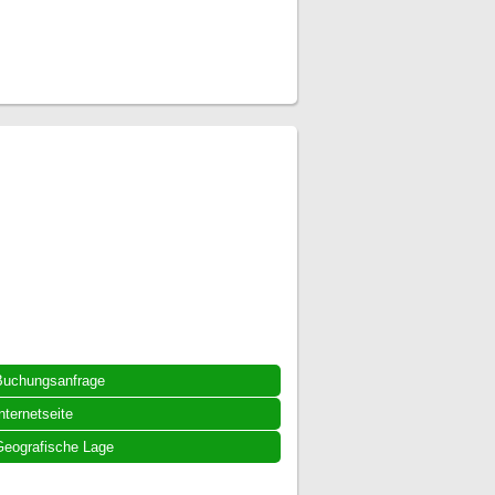
Buchungsanfrage
nternetseite
eografische Lage