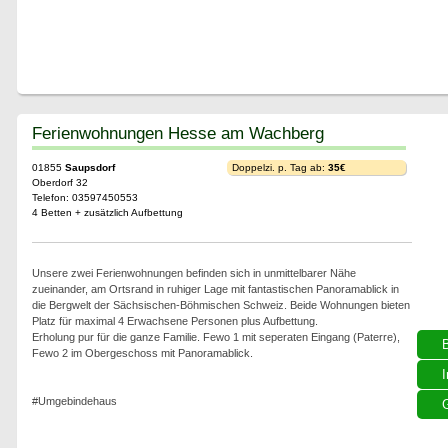
Ferienwohnungen Hesse am Wachberg
01855
Saupsdorf
Doppelzi. p. Tag ab:
35€
Oberdorf 32
Telefon: 03597450553
4 Betten + zusätzlich Aufbettung
Unsere zwei Ferienwohnungen befinden sich in unmittelbarer Nähe
zueinander, am Ortsrand in ruhiger Lage mit fantastischen Panoramablick in
die Bergwelt der Sächsischen-Böhmischen Schweiz. Beide Wohnungen bieten
Platz für maximal 4 Erwachsene Personen plus Aufbettung.
Erholung pur für die ganze Familie. Fewo 1 mit seperaten Eingang (Paterre),
Fewo 2 im Obergeschoss mit Panoramablick.
I
#Umgebindehaus
G