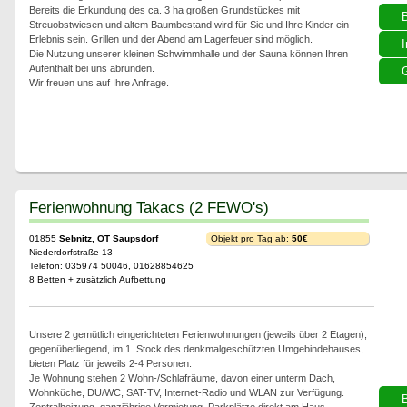
Bereits die Erkundung des ca. 3 ha großen Grundstückes mit
Streuobstwiesen und altem Baumbestand wird für Sie und Ihre Kinder ein
Erlebnis sein. Grillen und der Abend am Lagerfeuer sind möglich.
I
Die Nutzung unserer kleinen Schwimmhalle und der Sauna können Ihren
Aufenthalt bei uns abrunden.
G
Wir freuen uns auf Ihre Anfrage.
Ferienwohnung Takacs (2 FEWO's)
01855
Sebnitz, OT Saupsdorf
Objekt pro Tag ab:
50€
Niederdorfstraße 13
Telefon: 035974 50046, 01628854625
8 Betten + zusätzlich Aufbettung
Unsere 2 gemütlich eingerichteten Ferienwohnungen (jeweils über 2 Etagen),
gegenüberliegend, im 1. Stock des denkmalgeschützten Umgebindehauses,
bieten Platz für jeweils 2-4 Personen.
Je Wohnung stehen 2 Wohn-/Schlafräume, davon einer unterm Dach,
Wohnküche, DU/WC, SAT-TV, Internet-Radio und WLAN zur Verfügung.