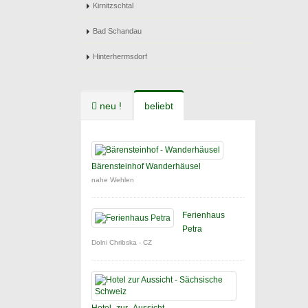
Kirnitzschtal
Bad Schandau
Hinterhermsdorf
neu !
beliebt
Bärensteinhof Wanderhäusel
nahe Wehlen
Ferienhaus
Petra
Dolni Chribska - CZ