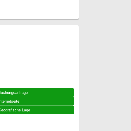
Buchungsanfrage
nternetseite
eografische Lage