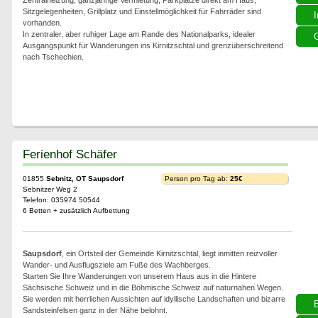
Zentralheizung, ganzjährige Vermietung, Parkplätze direkt am Haus,
Sitzgelegenheiten, Grillplatz und Einstellmöglichkeit für Fahrräder sind
I
vorhanden.
In zentraler, aber ruhiger Lage am Rande des Nationalparks, idealer
G
Ausgangspunkt für Wanderungen ins Kirnitzschtal und grenzüberschreitend
nach Tschechien.
Ferienhof Schäfer
01855
Sebnitz, OT Saupsdorf
Person pro Tag ab:
25€
Sebnitzer Weg 2
Telefon: 035974 50544
6 Betten + zusätzlich Aufbettung
Saupsdorf
, ein Ortsteil der Gemeinde Kirnitzschtal, liegt inmitten reizvoller
Wander- und Ausflugsziele am Fuße des Wachberges.
Starten Sie Ihre Wanderungen von unserem Haus aus in die Hintere
Sächsische Schweiz und in die Böhmische Schweiz auf naturnahen Wegen.
Sie werden mit herrlichen Aussichten auf idyllische Landschaften und bizarre
Sandsteinfelsen ganz in der Nähe belohnt.