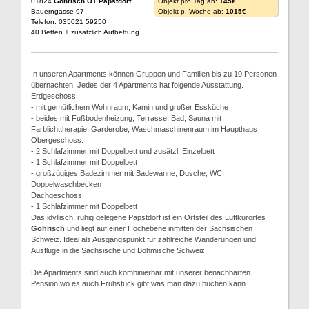
01824
Gohrisch OT Papstdorf
Objekt pro Tag ab:
145€
Bauerngasse 97
Objekt p. Woche ab:
1015€
Telefon: 035021 59250
40 Betten + zusätzlich Aufbettung
In unseren Apartments können Gruppen und Familien bis zu 10 Personen
übernachten. Jedes der 4 Apartments hat folgende Ausstattung.
Erdgeschoss:
- mit gemütlichem Wohnraum, Kamin und großer Essküche
- beides mit Fußbodenheizung, Terrasse, Bad, Sauna mit
Farblichttherapie, Garderobe, Waschmaschinenraum im Haupthaus
Obergeschoss:
- 2 Schlafzimmer mit Doppelbett und zusätzl. Einzelbett
- 1 Schlafzimmer mit Doppelbett
- großzügiges Badezimmer mit Badewanne, Dusche, WC,
Doppelwaschbecken
Dachgeschoss:
- 1 Schlafzimmer mit Doppelbett
Das idyllisch, ruhig gelegene Papstdorf ist ein Ortsteil des Luftkurortes
Gohrisch
und liegt auf einer Hochebene inmitten der Sächsischen
Schweiz. Ideal als Ausgangspunkt für zahlreiche Wanderungen und
Ausflüge in die Sächsische und Böhmische Schweiz.
Die Apartments sind auch kombinierbar mit unserer benachbarten
Pension wo es auch Frühstück gibt was man dazu buchen kann.