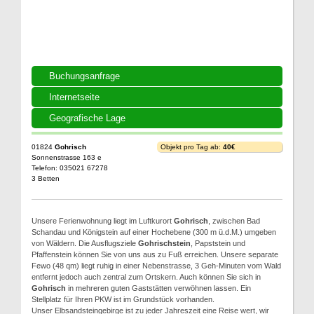
Buchungsanfrage
Internetseite
Geografische Lage
01824
Gohrisch
Objekt pro Tag ab:
40€
Sonnenstrasse 163 e
Telefon: 035021 67278
3 Betten
Unsere Ferienwohnung liegt im Luftkurort
Gohrisch
, zwischen Bad
Schandau und Königstein auf einer Hochebene (300 m ü.d.M.) umgeben
von Wäldern. Die Ausflugsziele
Gohrischstein
, Papststein und
Pfaffenstein können Sie von uns aus zu Fuß erreichen. Unsere separate
Fewo (48 qm) liegt ruhig in einer Nebenstrasse, 3 Geh-Minuten vom Wald
entfernt jedoch auch zentral zum Ortskern. Auch können Sie sich in
Gohrisch
in mehreren guten Gaststätten verwöhnen lassen. Ein
Stellplatz für Ihren PKW ist im Grundstück vorhanden.
Unser Elbsandsteingebirge ist zu jeder Jahreszeit eine Reise wert, wir