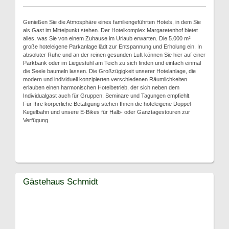
Genießen Sie die Atmosphäre eines familiengeführten Hotels, in dem Sie
als Gast im Mittelpunkt stehen. Der Hotelkomplex Margaretenhof bietet
alles, was Sie von einem Zuhause im Urlaub erwarten. Die 5.000 m²
große hoteleigene Parkanlage lädt zur Entspannung und Erholung ein. In
absoluter Ruhe und an der reinen gesunden Luft können Sie hier auf einer
Parkbank oder im Liegestuhl am Teich zu sich finden und einfach einmal
die Seele baumeln lassen. Die Großzügigkeit unserer Hotelanlage, die
modern und individuell konzipierten verschiedenen Räumlichkeiten
erlauben einen harmonischen Hotelbetrieb, der sich neben dem
Individualgast auch für Gruppen, Seminare und Tagungen empfiehlt.
Für Ihre körperliche Betätigung stehen Ihnen die hoteleigene Doppel-
Kegelbahn und unsere E-Bikes für Halb- oder Ganztagestouren zur
Verfügung
Gästehaus Schmidt