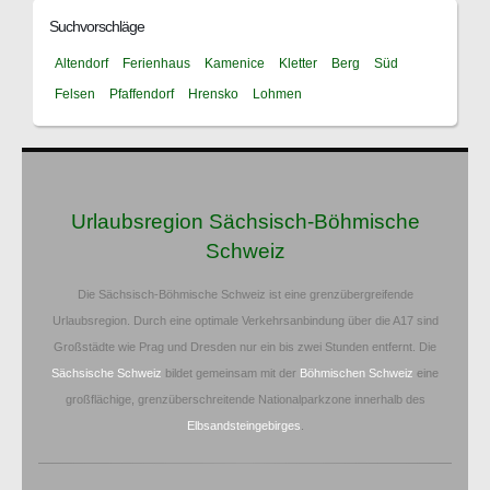
Suchvorschläge
Altendorf
Ferienhaus
Kamenice
Kletter
Berg
Süd
Felsen
Pfaffendorf
Hrensko
Lohmen
Urlaubsregion Sächsisch-Böhmische
Schweiz
Die Sächsisch-Böhmische Schweiz ist eine grenzübergreifende
Urlaubsregion. Durch eine optimale Verkehrsanbindung über die A17 sind
Großstädte wie Prag und Dresden nur ein bis zwei Stunden entfernt. Die
Sächsische Schweiz
bildet gemeinsam mit der
Böhmischen Schweiz
eine
großflächige, grenzüberschreitende Nationalparkzone innerhalb des
Elbsandsteingebirges
.