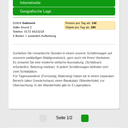
Internetseite
Geografische Lage
01824
Gohrisch
Person pro Tag ab:
14€
Stiller Grund 2
Objekt pro Tag ab:
28€
Telefon: 0172 6423218
4 Betten + zusätzlich Aufbettung
Genießen Sie romantische Stunden in einem unserer Schäferwagen auf
unserem weitläufigen Waldgrundstück, gern auch mit Ihrem Vierbeiner.
Es erwartet Sie eine moderne einfache Ausstattung. (Schlafsack
erforderlich, Bettzeug mietbar). In jedem Schäferwagen befinden sich
zwei Schlafplätze.
Für Tageswanderer (Forststeig, Malerweg) haben wir in einem separaten
Bereich (altes Gewächshaus) einen Biwakplatz (Wanderhütte) zur
Übernachtung. In der Wanderhütte gibt es 6 Lagerplätze.
Seite 1/2