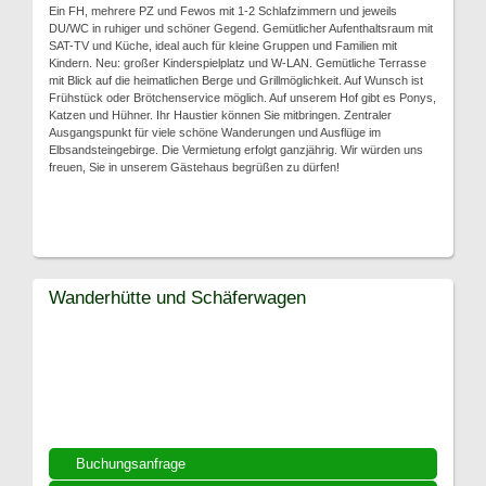
Ein FH, mehrere PZ und Fewos mit 1-2 Schlafzimmern und jeweils
DU/WC in ruhiger und schöner Gegend. Gemütlicher Aufenthaltsraum mit
SAT-TV und Küche, ideal auch für kleine Gruppen und Familien mit
Kindern. Neu: großer Kinderspielplatz und W-LAN. Gemütliche Terrasse
mit Blick auf die heimatlichen Berge und Grillmöglichkeit. Auf Wunsch ist
Frühstück oder Brötchenservice möglich. Auf unserem Hof gibt es Ponys,
Katzen und Hühner. Ihr Haustier können Sie mitbringen. Zentraler
Ausgangspunkt für viele schöne Wanderungen und Ausflüge im
Elbsandsteingebirge. Die Vermietung erfolgt ganzjährig. Wir würden uns
freuen, Sie in unserem Gästehaus begrüßen zu dürfen!
Wanderhütte und Schäferwagen
Buchungsanfrage