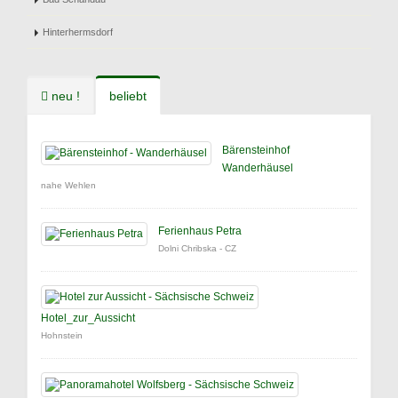
Hinterhermsdorf
neu !
beliebt
Bärensteinhof
Wanderhäusel
nahe Wehlen
Ferienhaus Petra
Dolni Chribska - CZ
Hotel_zur_Aussicht
Hohnstein