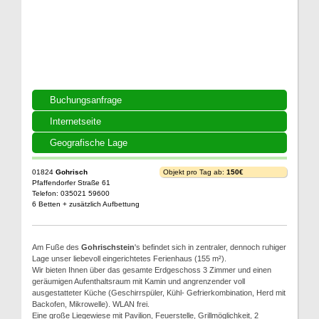
Buchungsanfrage
Internetseite
Geografische Lage
01824
Gohrisch
Objekt pro Tag ab:
150€
Pfaffendorfer Straße 61
Telefon: 035021 59600
6 Betten + zusätzlich Aufbettung
Am Fuße des
Gohrischstein
's befindet sich in zentraler, dennoch ruhiger
Lage unser liebevoll eingerichtetes Ferienhaus (155 m²).
Wir bieten Ihnen über das gesamte Erdgeschoss 3 Zimmer und einen
geräumigen Aufenthaltsraum mit Kamin und angrenzender voll
ausgestatteter Küche (Geschirrspüler, Kühl- Gefrierkombination, Herd mit
Backofen, Mikrowelle). WLAN frei.
Eine große Liegewiese mit Pavilion, Feuerstelle, Grillmöglichkeit, 2