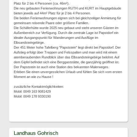
Platz für 2 bis 4 Personen (ca. 46m²).
Die neu gebauten Ferienwohnungen RUTH und KURT im Hauptgebäude
bieten jeweils auf 44m² Platz für je 2 bis 4 Personen.
Die beiden Ferienwohnungen eignen sich bei gleichzeitiger Anmietung für
gemeinsam reisende Paare oder größere Familien.
Die Schäferhütte wurde 2025 neu gebaut und steht unseren Gästen im
Außenbereich zur Verfügung. Durch die zentrale Lage ist Papstdorf ein
idealer Ausgangspunkt für Wanderungen und Ausflüge im
Elbsandsteingebirge.
Der 451 Meter hohe Tafelberg "Papststein" liegt direkt bei Papstdorf. Der
Aufstieg erfolgt über Treppen und Felsspalten und man wird mit einem
atemberaubenden Rundblick über das Elbsandsteingebirge belohnt. Auf
dem Gipfel befindet sich eine Berggaststätte, die ganzjährig geöffnet ist.
Der Papststein ist auch eine Station des bekannten Malerweges.
Erleben Sie einen unvergesslichen Urlaub und fühlen Sie sich vom ersten
Moment an wie zu Hause !
zusätzliche Kontaktmöglichkeiten:
Mobil: 0049 163 9081429
Mobil: 0049 178 9330190
Landhaus Gohrisch