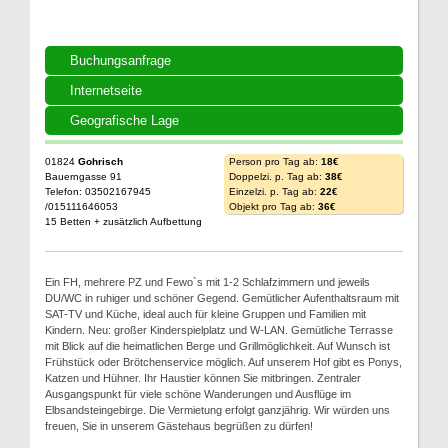
Buchungsanfrage
Internetseite
Geografische Lage
01824
Gohrisch
Person pro Tag ab:
18€
Bauerngasse 91
Doppelzi. p. Tag ab:
38€
Telefon: 03502167945
Einzelzi. p. Tag ab:
22€
/015111646053
Objekt pro Tag ab:
36€
15 Betten + zusätzlich Aufbettung
Ein FH, mehrere PZ und Fewo`s mit 1-2 Schlafzimmern und jeweils
DU/WC in ruhiger und schöner Gegend. Gemütlicher Aufenthaltsraum mit
SAT-TV und Küche, ideal auch für kleine Gruppen und Familien mit
Kindern. Neu: großer Kinderspielplatz und W-LAN. Gemütliche Terrasse
mit Blick auf die heimatlichen Berge und Grillmöglichkeit. Auf Wunsch ist
Frühstück oder Brötchenservice möglich. Auf unserem Hof gibt es Ponys,
Katzen und Hühner. Ihr Haustier können Sie mitbringen. Zentraler
Ausgangspunkt für viele schöne Wanderungen und Ausflüge im
Elbsandsteingebirge. Die Vermietung erfolgt ganzjährig. Wir würden uns
freuen, Sie in unserem Gästehaus begrüßen zu dürfen!