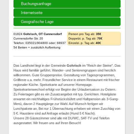
Buchungsanfrage
Internetseite
Geografische Lage
01824
Gohrisch, OT Cunnersdorf
Person pro Tag ab:
35€
Cunnersdorfer Str. 20
Doppelzi. p. Tag ab:
70€
Telefon: 035021/904800 oder: 68937
Einzelzi. p. Tag ab:
40€
54 Betten + zusätzlich Aufbettung
Das Landhotel liegt in der Gemeinde
Gohrisch
im "Reich der Steine". Das
Haus wird familiär geführt. Wander- und Seniorengruppen sind herzlich
willkommen. Gute Gruppenpreise. Gestaltung von Tagesprogrammen,
Grillfeste u.a. mehr. Freundlicher Service in einem Restaurant mit frischer
regionaler Küche. Speisekarte auf unserer Homepage.
Speisekartenwechsel erfolgt vor Beginn der Urlaubersaison zu Ostern.
Zu Feiertagen gibt es ein Zusatzangebot mit typ. Gerichten. Hotelgäste
erwartet ein reichhaltiges Frühstücksbüfett und Halbpension als 3-Gang-
Menü, davon 2 Hauptgänge zur Wahl. Auf Wunsch fertigen wir
Lunchpakete an. Bei nur 1 Übernachtung erheben wir einen Zuschlag von
5 €. Haustiere sind auf Anfrage erlaubt (Hund 5 € Nacht).
Unsere 28 Gästezimmer sind alle mit DU/WC, SAT-TV und Telefon
ausgestattet. Wir freuen uns auf Ihren Besuch!