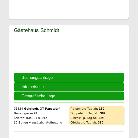
Gästehaus Schmidt
Buchungsanfrage
Internetseite
Geografische Lage
01824
Gohrisch, OT Papstdorf
Person pro Tag ab:
18€
Bauerngasse 91
Doppelzi. p. Tag ab:
38€
Telefon: 035021 67945
Einzelzi. p. Tag ab:
22€
15 Betten + zusätzlich Aufbettung
Objekt pro Tag ab:
36€