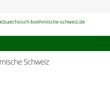
at)saechsisch-boehmische-schweiz.de
l
hmische Schweiz