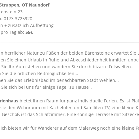
Struppen, OT Naundorf
enstein 23
n: 0173 3725920
en + zusätzlich Aufbettung
 pro Tag ab:
55€
en herrlicher Natur zu Füßen der beiden Bärensteine erwartet Sie 
en Sie einen Urlaub in Ruhe und Abgeschiedenheit inmitten unber
 Sie Ihr Auto stehen und wandern Sie durch bizarre Felswelten...
 Sie die örtlichen Reitmöglichkeiten...
en Sie das Erlebnisbad im benachbarten Stadt Wehlen...
 Sie sich bei uns für einige Tage "zu Hause".
rienhaus
bietet Ihnen Raum für ganz individuelle Ferien. Es ist Pl
 sie den Wohnraum mit Kachelofen und Satelliten-TV, eine kleine
 Geschoß ist das Schlafzimmer. Eine sonnige Terrasse mit Sitzecke 
lich bieten wir für Wanderer auf dem Malerweg noch eine kleine