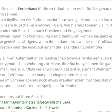
 Sie unser
Ferienhaus
für Ihren Urlaub, denn es ist für Sie genau d
ng sehnen.
inen idyllischen Ort Rathmannsdorf, nur wenige Minuten vom Kuror
 unsere hübsche Ferienwohnung ein. Von hieraus können Sie Ihr 
z oder mit Besuchen nach Dresden und Prag beginnen.
ktiven Tagen mit Wanderungen und Radtouren können Sie ganz en
se genießen. Übrigens, wenn Ihnen dann doch wieder der Großstad
resden oder die Fahrt auf einem der legendären Elbdampfer.
Sie Ihren Aufenthalt in der Sächsischen Schweiz richtig genießen k
ner gemütlichen Wohnung zur Miete. Ihre Buchung können Sie gan
men. Ihre zukünftige Ferienwohnung besteht aus einem Wohnzim
 und WC, sowie einer komplett eingerichtete Küche.
ie im Sommer abends noch etwas draußen sitzen möchten, haben w
latz und einen Garten mit Spielplatz für Kinder.
euen uns auf Ihren Besuch !
ngsanfrage
Internetseite
Geografische Lage
haus Böhmisch-Sächsische Schweiz