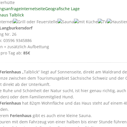
erhütte
ngsanfrage
Internetseite
Geografische Lage
haus Talblick
Langburkersdorf
ng Nr. 26
n: 03596 9345886
en + zusätzlich Aufbettung
 pro Tag ab:
85€
Ferienhaus
„Talblick“ liegt auf Sonnenseite, direkt am Waldrand 
enze zwischen dem Tourismusgebiet Sächsische Schweiz und der 
t direkt ab der Unterkunft.
e Ruhe und Schönheit der Natur sucht, ist hier genau richtig, auch
den) oder dem Familienmitglied Hund.
Ferienhaus
hat 82qm Wohnfläche und das Haus steht auf einem 40
nden.
serem
Ferienhaus
gibt es auch eine kleine Sauna.
ouren mit dem Fahrzeug von einer halben bis einer Stunde führen