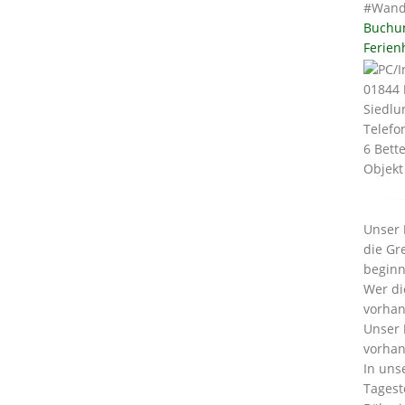
#Wand
Buchu
Ferien
01844
Siedlu
Telefo
6 Bett
Objekt
Unser
die Gr
beginn
Wer di
vorhan
Unser
vorha
In un
Tagest