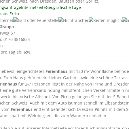
chen Schweiz, nach Dresden, Bautzen oder Görlitz.
ngsanfrage
Internetseite
Geografische Lage
haus Erika
Graupa
rweg 57
n: 0170 3816834
en
 pro Tag ab:
69€
liebevoll eingerichtetes
Ferienhaus
mit 120 m² Wohnfläche befindet
. Zum Haus gehören ein kleiner Garten sowie eine schöne Terrasse 
rienhaus
für 2-7 Personen liegt in der Nähe von Pirna und Dresde
t eine gute Verkehrsanbindung mit öffentlichen Verkehrsmitteln n
werte historische Altstadt. Von Pirna gelangen Sie mit der S Bahn 
schen Schweiz. Auch mit dem Auto ist man schnell im Elbsandstei
t vom
Ferienhaus
entfernt befindet sich Dresden-Pillnitz mit dem S
landschaft mit Weinbergen, die zum Wandern einladen.
prüfen Sie auf unserer Internetseite vor Ihrer Buchungsanfrage, ob