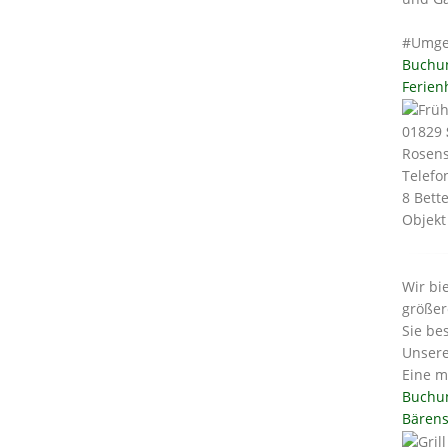
#Umge
Buchu
Ferien
01829
Rosens
Telefo
8 Bett
Objekt
Wir bi
größer
Sie be
Unsere
Eine m
Buchu
Bärens