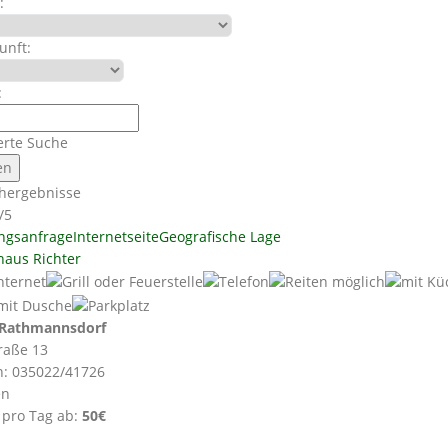
:
unft:
:
erte Suche
hergebnisse
/5
ngsanfrage
Internetseite
Geografische Lage
haus Richter
Rathmannsdorf
raße 13
n: 035022/41726
en
 pro Tag ab:
50€