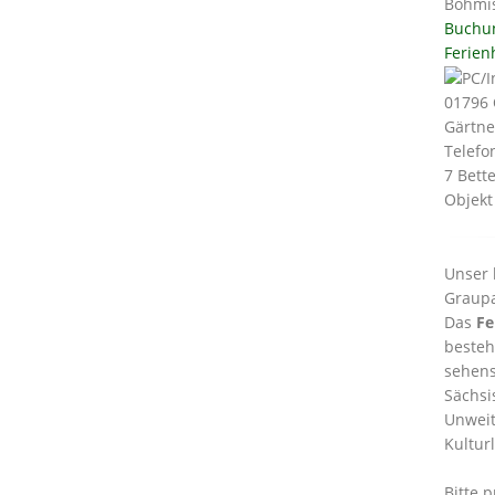
Böhmis
Buchu
Ferien
01796
Gärtne
Telefo
7 Bett
Objekt
Unser 
Graupa
Das
Fe
besteh
sehens
Sächsi
Unwei
Kultur
Bitte 