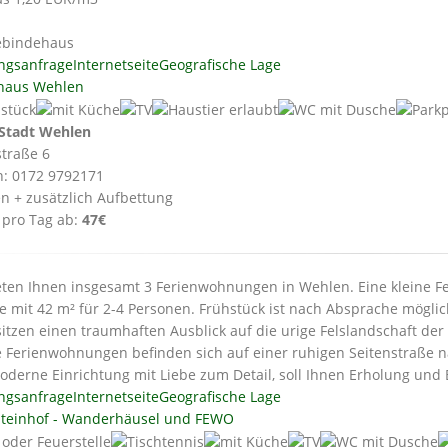
bindehaus
ngsanfrage
Internetseite
Geografische Lage
haus Wehlen
Stadt Wehlen
traße 6
n: 0172 9792171
en + zusätzlich Aufbettung
 pro Tag ab:
47€
eten Ihnen insgesamt 3 Ferienwohnungen in Wehlen. Eine kleine F
e mit 42 m² für 2-4 Personen. Frühstück ist nach Absprache möglic
sitzen einen traumhaften Ausblick auf die urige Felslandschaft de
 Ferienwohnungen befinden sich auf einer ruhigen Seitenstraße 
oderne Einrichtung mit Liebe zum Detail, soll Ihnen Erholung und
ngsanfrage
Internetseite
Geografische Lage
teinhof - Wanderhäusel und FEWO