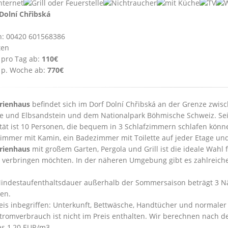
Dolní Chřibská
n: 00420 601568386
ten
 pro Tag ab:
110€
 p. Woche ab:
770€
rienhaus
befindet sich im Dorf Dolní Chřibská an der Grenze zwis
e und Elbsandstein und dem Nationalpark Böhmische Schweiz. Sein
tät ist 10 Personen, die bequem in 3 Schlafzimmern schlafen kön
mmer mit Kamin, ein Badezimmer mit Toilette auf jeder Etage und
rienhaus
mit großem Garten, Pergola und Grill ist die ideale Wahl f
 verbringen möchten. In der näheren Umgebung gibt es zahlreic
Mindestaufenthaltsdauer außerhalb der Sommersaison beträgt 3 N
en.
reis inbegriffen: Unterkunft, Bettwäsche, Handtücher und normale
Stromverbrauch ist nicht im Preis enthalten. Wir berechnen nach 
s 1,20 EUR/m3