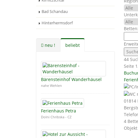
Kirnitzschtal
Region
Bad Schandau
Unterk
Hinterhermsdorf
Betten
Erweit
neu !
beliebt
44 Suc
Seite 1
Buchu
Bärensteinhof Wanderhäusel
Ferien
nahe Wehlen
01814
Bergst
Ferienhaus Petra
Telefo
Dolni Chribska - CZ
4 Bett
Objekt