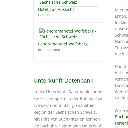
Hotel_zur_Aussicht
Mieten
Hohnstein
Erholu
Im kle
unsere
Schwei
Nach a
Panoramahotel Wolfsberg
Terras
Reinhardtsdorf
nach D
Damit 
mit ei
vorneh
Unterkunft-Datenbank
Dusche
Wenn S
In der Unterkunft-Datenbank finden
Grillp
Sie Ferienobjekte in der Böhmischen
Schweiz und in der grenznahen
Wir fr
Region der Sächsischen Schweiz.
Buchu
Mit Hilfe von Suchkriterien können
Ferien
Sie nach Ihrer optimalen Unterkunft