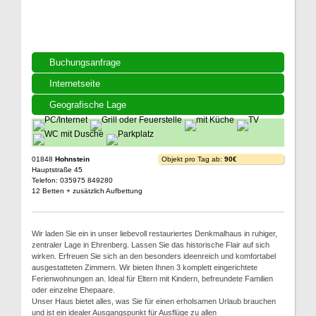
Buchungsanfrage
Internetseite
Geografische Lage
01848
Hohnstein
Objekt pro Tag ab:
90€
Hauptstraße 45
Telefon: 035975 849280
12 Betten + zusätzlich Aufbettung
Wir laden Sie ein in unser liebevoll restauriertes Denkmalhaus in ruhiger,
zentraler Lage in Ehrenberg. Lassen Sie das historische Flair auf sich
wirken. Erfreuen Sie sich an den besonders ideenreich und komfortabel
ausgestatteten Zimmern. Wir bieten Ihnen 3 komplett eingerichtete
Ferienwohnungen an. Ideal für Eltern mit Kindern, befreundete Familien
oder einzelne Ehepaare.
Unser Haus bietet alles, was Sie für einen erholsamen Urlaub brauchen
und ist ein idealer Ausgangspunkt für Ausflüge zu allen