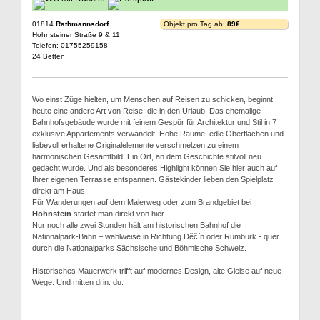
01814
Rathmannsdorf
Objekt pro Tag ab:
89€
Hohnsteiner Straße 9 & 11
Telefon: 01755259158
24 Betten
Wo einst Züge hielten, um Menschen auf Reisen zu schicken, beginnt
heute eine andere Art von Reise: die in den Urlaub. Das ehemalige
Bahnhofsgebäude wurde mit feinem Gespür für Architektur und Stil in 7
exklusive Appartements verwandelt. Hohe Räume, edle Oberflächen und
liebevoll erhaltene Originalelemente verschmelzen zu einem
harmonischen Gesamtbild. Ein Ort, an dem Geschichte stilvoll neu
gedacht wurde. Und als besonderes Highlight können Sie hier auch auf
Ihrer eigenen Terrasse entspannen. Gästekinder lieben den Spielplatz
direkt am Haus.
Für Wanderungen auf dem Malerweg oder zum Brandgebiet bei
Hohnstein
startet man direkt von hier.
Nur noch alle zwei Stunden hält am historischen Bahnhof die
Nationalpark-Bahn – wahlweise in Richtung Děčín oder Rumburk - quer
durch die Nationalparks Sächsische und Böhmische Schweiz.
Historisches Mauerwerk trifft auf modernes Design, alte Gleise auf neue
Wege. Und mitten drin: du.