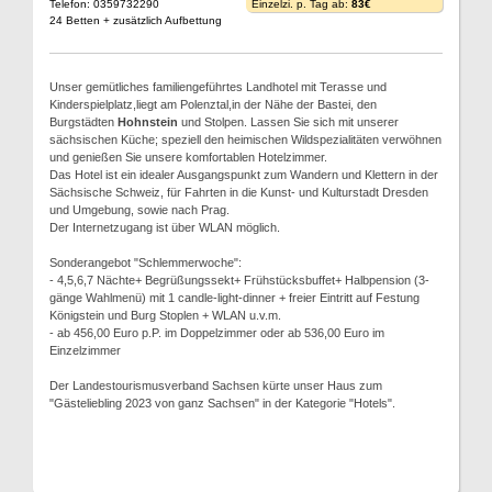
Telefon: 0359732290
Einzelzi. p. Tag ab:
83€
24 Betten + zusätzlich Aufbettung
Unser gemütliches familiengeführtes Landhotel mit Terasse und
Kinderspielplatz,liegt am Polenztal,in der Nähe der Bastei, den
Burgstädten
Hohnstein
und Stolpen. Lassen Sie sich mit unserer
sächsischen Küche; speziell den heimischen Wildspezialitäten verwöhnen
und genießen Sie unsere komfortablen Hotelzimmer.
Das Hotel ist ein idealer Ausgangspunkt zum Wandern und Klettern in der
Sächsische Schweiz, für Fahrten in die Kunst- und Kulturstadt Dresden
und Umgebung, sowie nach Prag.
Der Internetzugang ist über WLAN möglich.
Sonderangebot "Schlemmerwoche":
- 4,5,6,7 Nächte+ Begrüßungssekt+ Frühstücksbuffet+ Halbpension (3-
gänge Wahlmenü) mit 1 candle-light-dinner + freier Eintritt auf Festung
Königstein und Burg Stoplen + WLAN u.v.m.
- ab 456,00 Euro p.P. im Doppelzimmer oder ab 536,00 Euro im
Einzelzimmer
Der Landestourismusverband Sachsen kürte unser Haus zum
"Gästeliebling 2023 von ganz Sachsen" in der Kategorie "Hotels".