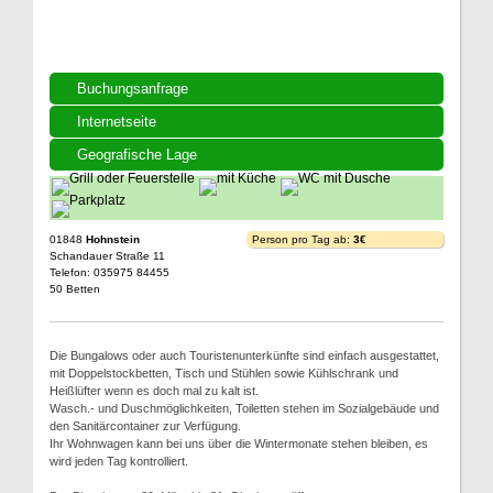
Buchungsanfrage
Internetseite
Geografische Lage
01848
Hohnstein
Person pro Tag ab:
3€
Schandauer Straße 11
Telefon: 035975 84455
50 Betten
Die Bungalows oder auch Touristenunterkünfte sind einfach ausgestattet,
mit Doppelstockbetten, Tisch und Stühlen sowie Kühlschrank und
Heißlüfter wenn es doch mal zu kalt ist.
Wasch.- und Duschmöglichkeiten, Toiletten stehen im Sozialgebäude und
den Sanitärcontainer zur Verfügung.
Ihr Wohnwagen kann bei uns über die Wintermonate stehen bleiben, es
wird jeden Tag kontrolliert.