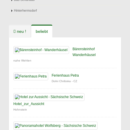
Hinterhermsdorf
neu !
beliebt
Bärensteinhof
Wanderhäusel
nahe Wehlen
Ferienhaus Petra
Dolni Chribska - CZ
Hotel_zur_Aussicht
Hohnstein