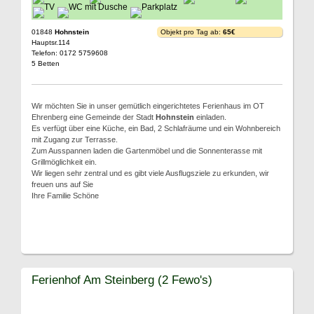
01848
Hohnstein
Objekt pro Tag ab:
65€
Hauptsr.114
Telefon: 0172 5759608
5 Betten
Wir möchten Sie in unser gemütlich eingerichtetes Ferienhaus im OT
Ehrenberg eine Gemeinde der Stadt
Hohnstein
einladen.
Es verfügt über eine Küche, ein Bad, 2 Schlafräume und ein Wohnbereich
mit Zugang zur Terrasse.
Zum Ausspannen laden die Gartenmöbel und die Sonnenterasse mit
Grillmöglichkeit ein.
Wir liegen sehr zentral und es gibt viele Ausflugsziele zu erkunden, wir
freuen uns auf Sie
Ihre Familie Schöne
Ferienhof Am Steinberg (2 Fewo's)