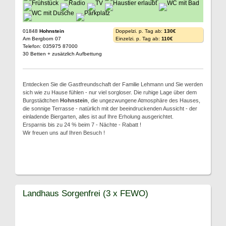
01848
Hohnstein
Doppelzi. p. Tag ab:
130€
Am Bergborn 07
Einzelzi. p. Tag ab:
110€
Telefon: 035975 87000
30 Betten + zusätzlich Aufbettung
Entdecken Sie die Gastfreundschaft der Familie Lehmann und Sie werden
sich wie zu Hause fühlen - nur viel sorgloser. Die ruhige Lage über dem
Burgstädtchen
Hohnstein
, die ungezwungene Atmosphäre des Hauses,
die sonnige Terrasse - natürlich mit der beeindruckenden Aussicht - der
einladende Biergarten, alles ist auf Ihre Erholung ausgerichtet.
Ersparnis bis zu 24 % beim 7 - Nächte - Rabatt !
Wir freuen uns auf Ihren Besuch !
Landhaus Sorgenfrei (3 x FEWO)