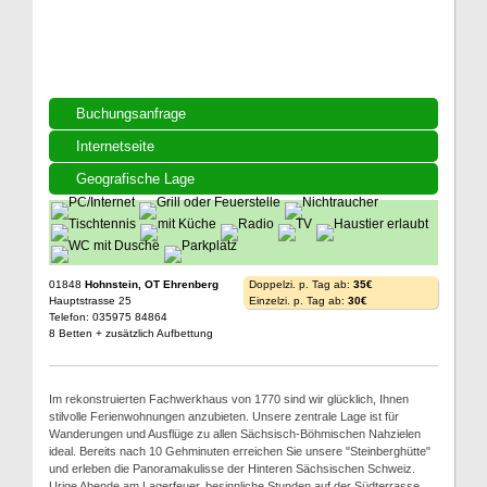
Buchungsanfrage
Internetseite
Geografische Lage
01848
Hohnstein, OT Ehrenberg
Doppelzi. p. Tag ab:
35€
Hauptstrasse 25
Einzelzi. p. Tag ab:
30€
Telefon: 035975 84864
8 Betten + zusätzlich Aufbettung
Im rekonstruierten Fachwerkhaus von 1770 sind wir glücklich, Ihnen
stilvolle Ferienwohnungen anzubieten. Unsere zentrale Lage ist für
Wanderungen und Ausflüge zu allen Sächsisch-Böhmischen Nahzielen
ideal. Bereits nach 10 Gehminuten erreichen Sie unsere "Steinberghütte"
und erleben die Panoramakulisse der Hinteren Sächsischen Schweiz.
Urige Abende am Lagerfeuer, besinnliche Stunden auf der Südterrasse