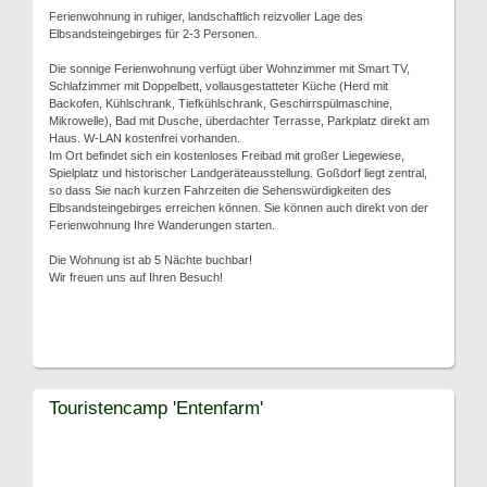
Ferienwohnung in ruhiger, landschaftlich reizvoller Lage des
Elbsandsteingebirges für 2-3 Personen.
Die sonnige Ferienwohnung verfügt über Wohnzimmer mit Smart TV,
Schlafzimmer mit Doppelbett, vollausgestatteter Küche (Herd mit
Backofen, Kühlschrank, Tiefkühlschrank, Geschirrspülmaschine,
Mikrowelle), Bad mit Dusche, überdachter Terrasse, Parkplatz direkt am
Haus. W-LAN kostenfrei vorhanden.
Im Ort befindet sich ein kostenloses Freibad mit großer Liegewiese,
Spielplatz und historischer Landgeräteausstellung. Goßdorf liegt zentral,
so dass Sie nach kurzen Fahrzeiten die Sehenswürdigkeiten des
Elbsandsteingebirges erreichen können. Sie können auch direkt von der
Ferienwohnung Ihre Wanderungen starten.
Die Wohnung ist ab 5 Nächte buchbar!
Wir freuen uns auf Ihren Besuch!
Touristencamp 'Entenfarm'