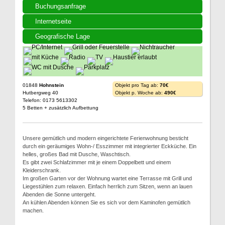
Buchungsanfrage
Internetseite
Geografische Lage
01848
Hohnstein
Objekt pro Tag ab:
70€
Hutbergweg 40
Objekt p. Woche ab:
490€
Telefon: 0173 5613302
5 Betten + zusätzlich Aufbettung
Unsere gemütlich und modern eingerichtete Ferienwohnung besticht
durch ein geräumiges Wohn-/ Esszimmer mit integrierter Eckküche. Ein
helles, großes Bad mit Dusche, Waschtisch.
Es gibt zwei Schlafzimmer mit je einem Doppelbett und einem
Kleiderschrank.
Im großen Garten vor der Wohnung wartet eine Terrasse mit Grill und
Liegestühlen zum relaxen. Einfach herrlich zum Sitzen, wenn an lauen
Abenden die Sonne untergeht.
An kühlen Abenden können Sie es sich vor dem Kaminofen gemütlich
machen.