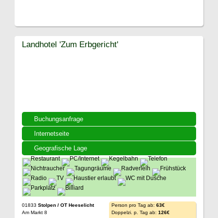
Landhotel 'Zum Erbgericht'
Buchungsanfrage
Internetseite
Geografische Lage
01833
Stolpen / OT Heeselicht
Person pro Tag ab:
63€
Am Markt 8
Doppelzi. p. Tag ab:
126€