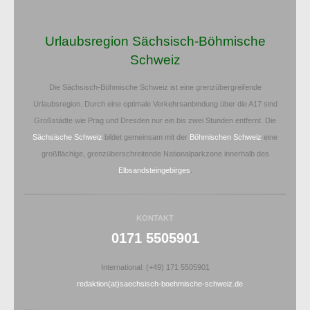
Urlaubsregion Sächsisch-Böhmische
Schweiz
Die Sächsisch-Böhmische Schweiz ist eine grenzübergreifende
Urlaubsregion. Durch eine optimale Verkehrsanbindung über die A17 sind
Großstädte wie Prag und Dresden nur ein bis zwei Stunden entfernt. Die
Sächsische Schweiz
bildet gemeinsam mit der
Böhmischen Schweiz
eine
großflächige, grenzüberschreitende Nationalparkzone innerhalb des
Elbsandsteingebirges
.
KONTAKT
0171 5505901
International: (+49) 171 5505901
redaktion(at)saechsisch-boehmische-schweiz.de