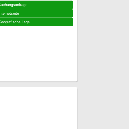
Buchungsanfrage
nternetseite
eografische Lage