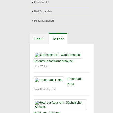
Kirnitzschtal
Bad Schandau
Hinterhermsdorf
neu !
beliebt
Bärensteinhof Wanderhäusel
nahe Wehlen
Ferienhaus
Petra
Dolni Chribska - CZ