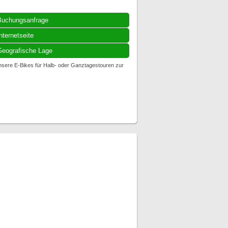
Buchungsanfrage
nternetseite
eografische Lage
unsere E-Bikes für Halb- oder Ganztagestouren zur