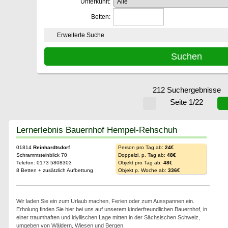
Unterkunft:
Betten:
Erweiterte Suche
212 Suchergebnisse
Seite 1/22
Lernerlebnis Bauernhof Hempel-Rehschuh
01814
Reinhardtsdorf
Person pro Tag ab:
24€
Schrammsteinblick 70
Doppelzi. p. Tag ab:
48€
Telefon: 0173 5808303
Objekt pro Tag ab:
48€
8 Betten + zusätzlich Aufbettung
Objekt p. Woche ab:
336€
Wir laden Sie ein zum Urlaub machen, Ferien oder zum Ausspannen ein.
Erholung finden Sie hier bei uns auf unserem kinderfreundlichen Bauernhof, in
einer traumhaften und idyllischen Lage mitten in der Sächsischen Schweiz,
umgeben von Wäldern, Wiesen und Bergen.