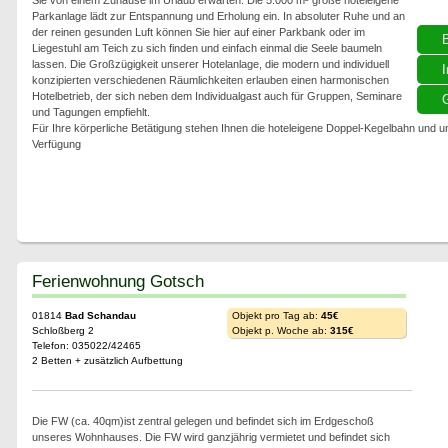
Sie von einem Zuhause im Urlaub erwarten. Die 5.000 m² große hoteleigene
Parkanlage lädt zur Entspannung und Erholung ein. In absoluter Ruhe und an
der reinen gesunden Luft können Sie hier auf einer Parkbank oder im
Liegestuhl am Teich zu sich finden und einfach einmal die Seele baumeln
lassen. Die Großzügigkeit unserer Hotelanlage, die modern und individuell
I
konzipierten verschiedenen Räumlichkeiten erlauben einen harmonischen
Hotelbetrieb, der sich neben dem Individualgast auch für Gruppen, Seminare
G
und Tagungen empfiehlt.
Für Ihre körperliche Betätigung stehen Ihnen die hoteleigene Doppel-Kegelbahn und 
Verfügung
Ferienwohnung Gotsch
01814
Bad Schandau
Objekt pro Tag ab:
45€
Schloßberg 2
Objekt p. Woche ab:
315€
Telefon: 035022/42465
2 Betten + zusätzlich Aufbettung
Die FW (ca. 40qm)ist zentral gelegen und befindet sich im Erdgeschoß
unseres Wohnhauses. Die FW wird ganzjährig vermietet und befindet sich