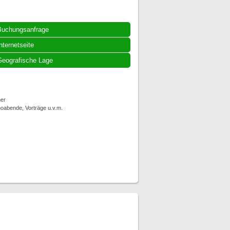
Buchungsanfrage
nternetseite
eografische Lage
er
noabende, Vorträge u.v.m.