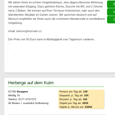
Wir bieten Ihnen im echten Umgebindehaus, eine abgeschlossene Wohnung
mit seperaten Eingang. Dazu gehören Küche, Dusche mit WC und 2 Zimmer
mit je 2 Betten. Sie können auf Ihrer Terrasse frühstücken, oder auch den
I
überdachten Sitzplatz im Garten nutzen. Wir sprechen deutsch und auf
Wunsch empfehlen wir Ihnen auch die schönsten Wanderziele in unmittelbarer
G
Umgebung.
email: simsos@seznam.cz
Der Preis von 50 Euro kann in Abhängigkeit vom Tageskurs variieren.
.
.
Herberge auf dem Kulm
01796
Struppen
Person pro Tag ab:
14€
Weißig 7b
Doppelzi. p. Tag ab:
32€
Telefon: 0177 4737272
Einzelzi. p. Tag ab:
16€
40 Betten + zusätzlich Aufbettung
Objekt pro Tag ab:
450€
Objekt p. Woche ab:
3300€