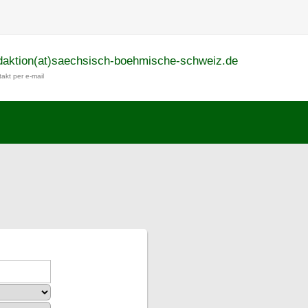
daktion(at)saechsisch-boehmische-schweiz.de
akt per e-mail