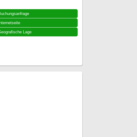
Buchungsanfrage
nternetseite
eografische Lage