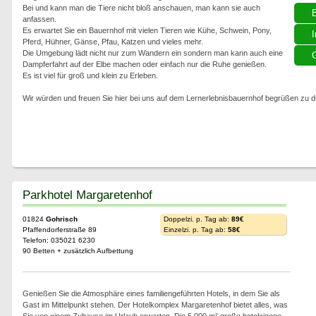
Bei und kann man die Tiere nicht bloß anschauen, man kann sie auch
anfassen.
Es erwartet Sie ein Bauernhof mit vielen Tieren wie Kühe, Schwein, Pony,
I
Pferd, Hühner, Gänse, Pfau, Katzen und vieles mehr.
Die Umgebung lädt nicht nur zum Wandern ein sondern man kann auch eine
G
Dampferfahrt auf der Elbe machen oder einfach nur die Ruhe genießen.
Es ist viel für groß und klein zu Erleben.
Wir würden und freuen Sie hier bei uns auf dem Lernerlebnisbauernhof begrüßen zu d
Parkhotel Margaretenhof
01824
Gohrisch
Doppelzi. p. Tag ab:
89€
Pfaffendorferstraße 89
Einzelzi. p. Tag ab:
58€
Telefon: 035021 6230
90 Betten + zusätzlich Aufbettung
Genießen Sie die Atmosphäre eines familiengeführten Hotels, in dem Sie als
Gast im Mittelpunkt stehen. Der Hotelkomplex Margaretenhof bietet alles, was