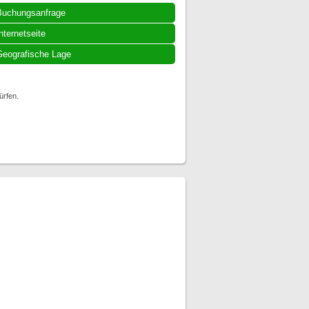
Buchungsanfrage
nternetseite
eografische Lage
ürfen.