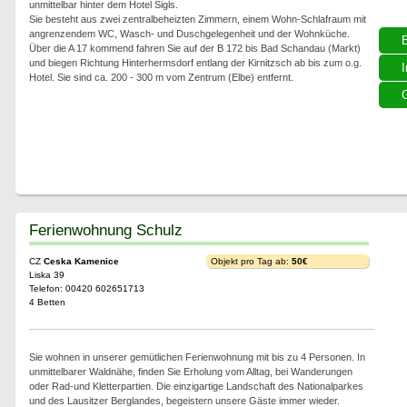
unmittelbar hinter dem Hotel Sigls.
Sie besteht aus zwei zentralbeheizten Zimmern, einem Wohn-Schlafraum mit
angrenzendem WC, Wasch- und Duschgelegenheit und der Wohnküche.
Über die A 17 kommend fahren Sie auf der B 172 bis Bad Schandau (Markt)
und biegen Richtung Hinterhermsdorf entlang der Kirnitzsch ab bis zum o.g.
I
Hotel. Sie sind ca. 200 - 300 m vom Zentrum (Elbe) entfernt.
G
Ferienwohnung Schulz
CZ
Ceska Kamenice
Objekt pro Tag ab:
50€
Liska 39
Telefon: 00420 602651713
4 Betten
Sie wohnen in unserer gemütlichen Ferienwohnung mit bis zu 4 Personen. In
unmittelbarer Waldnähe, finden Sie Erholung vom Alltag, bei Wanderungen
oder Rad-und Kletterpartien. Die einzigartige Landschaft des Nationalparkes
und des Lausitzer Berglandes, begeistern unsere Gäste immer wieder.