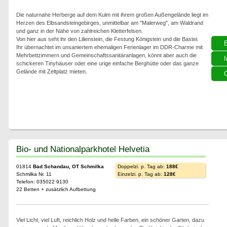
Die naturnahe Herberge auf dem Kulm mit ihrem großen Außengelände liegt im
Herzen des Elbsandsteingebirges, unmittelbar am "Malerweg", am Waldrand
und ganz in der Nähe von zahlreichen Kletterfelsen.
Von hier aus seht ihr den Lilienstein, die Festung Königstein und die Bastei.
Ihr übernachtet im unsaniertem ehemaligen Ferienlager im DDR-Charme mit
Mehrbettzimmern und Gemeinschaftssanitäranlagen, könnt aber auch die
I
schickeren Tinyhäuser oder eine urige einfache Berghütte oder das ganze
Gelände mit Zeltplatz mieten.
G
Bio- und Nationalparkhotel Helvetia
01814
Bad Schandau, OT Schmilka
Doppelzi. p. Tag ab:
188€
Schmilka Nr. 11
Einzelzi. p. Tag ab:
128€
Telefon: 035022 9130
22 Betten + zusätzlich Aufbettung
Viel Licht, viel Luft, reichlich Holz und helle Farben, ein schöner Garten, dazu