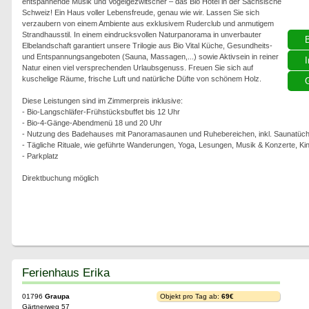
entspannende Musik und Vogelgezwitscher – das Bio Hotel in der Sächsische
Schweiz! Ein Haus voller Lebensfreude, genau wie wir. Lassen Sie sich
verzaubern von einem Ambiente aus exklusivem Ruderclub und anmutigem
Strandhausstil. In einem eindrucksvollen Naturpanorama in unverbauter
Elbelandschaft garantiert unsere Trilogie aus Bio Vital Küche, Gesundheits-
und Entspannungsangeboten (Sauna, Massagen,...) sowie Aktivsein in reiner
I
Natur einen viel versprechenden Urlaubsgenuss. Freuen Sie sich auf
kuschelige Räume, frische Luft und natürliche Düfte von schönem Holz.
G
Diese Leistungen sind im Zimmerpreis inklusive:
- Bio-Langschläfer-Frühstücksbuffet bis 12 Uhr
- Bio-4-Gänge-Abendmenü 18 und 20 Uhr
- Nutzung des Badehauses mit Panoramasaunen und Ruhebereichen, inkl. Saunatüch
- Tägliche Rituale, wie geführte Wanderungen, Yoga, Lesungen, Musik & Konzerte, Ki
- Parkplatz
Direktbuchung möglich
Ferienhaus Erika
01796
Graupa
Objekt pro Tag ab:
69€
Gärtnerweg 57