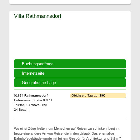
Villa Rathmannsdorf
Buchungsanfrage
Internetseite
Geografische Lage
01814
Rathmannsdorf
Objekt pro Tag ab:
89€
Hohnsteiner Straße 9 & 11
Telefon: 01755259158
24 Betten
Wo einst Züge hielten, um Menschen auf Reisen zu schicken, beginnt
heute eine andere Art von Reise: die in den Urlaub. Das ehemalige
Bahnhofsgebäude wurde mit feinem Gespür für Architektur und Stil in 7