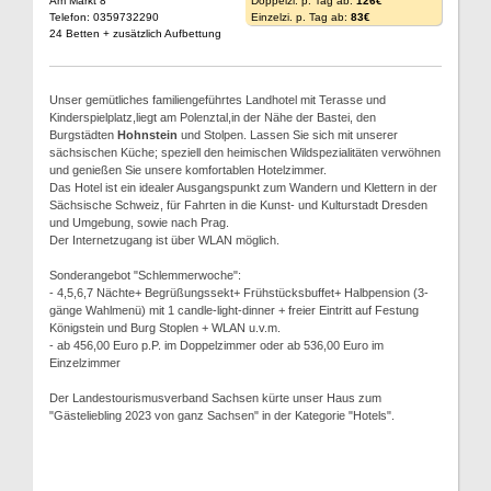
Am Markt 8
Doppelzi. p. Tag ab:
126€
Telefon: 0359732290
Einzelzi. p. Tag ab:
83€
24 Betten + zusätzlich Aufbettung
Unser gemütliches familiengeführtes Landhotel mit Terasse und
Kinderspielplatz,liegt am Polenztal,in der Nähe der Bastei, den
Burgstädten
Hohnstein
und Stolpen. Lassen Sie sich mit unserer
sächsischen Küche; speziell den heimischen Wildspezialitäten verwöhnen
und genießen Sie unsere komfortablen Hotelzimmer.
Das Hotel ist ein idealer Ausgangspunkt zum Wandern und Klettern in der
Sächsische Schweiz, für Fahrten in die Kunst- und Kulturstadt Dresden
und Umgebung, sowie nach Prag.
Der Internetzugang ist über WLAN möglich.
Sonderangebot "Schlemmerwoche":
- 4,5,6,7 Nächte+ Begrüßungssekt+ Frühstücksbuffet+ Halbpension (3-
gänge Wahlmenü) mit 1 candle-light-dinner + freier Eintritt auf Festung
Königstein und Burg Stoplen + WLAN u.v.m.
- ab 456,00 Euro p.P. im Doppelzimmer oder ab 536,00 Euro im
Einzelzimmer
Der Landestourismusverband Sachsen kürte unser Haus zum
"Gästeliebling 2023 von ganz Sachsen" in der Kategorie "Hotels".