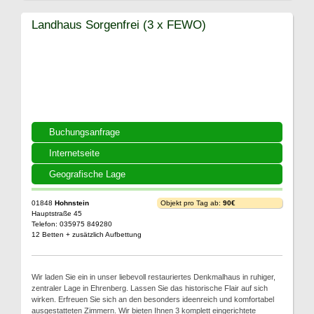
Landhaus Sorgenfrei (3 x FEWO)
Buchungsanfrage
Internetseite
Geografische Lage
01848
Hohnstein
Objekt pro Tag ab:
90€
Hauptstraße 45
Telefon: 035975 849280
12 Betten + zusätzlich Aufbettung
Wir laden Sie ein in unser liebevoll restauriertes Denkmalhaus in ruhiger,
zentraler Lage in Ehrenberg. Lassen Sie das historische Flair auf sich
wirken. Erfreuen Sie sich an den besonders ideenreich und komfortabel
ausgestatteten Zimmern. Wir bieten Ihnen 3 komplett eingerichtete