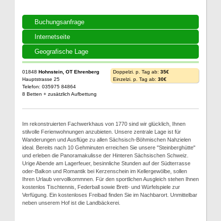
Buchungsanfrage
Internetseite
Geografische Lage
01848
Hohnstein, OT Ehrenberg
Doppelzi. p. Tag ab:
35€
Hauptstrasse 25
Einzelzi. p. Tag ab:
30€
Telefon: 035975 84864
8 Betten + zusätzlich Aufbettung
Im rekonstruierten Fachwerkhaus von 1770 sind wir glücklich, Ihnen
stilvolle Ferienwohnungen anzubieten. Unsere zentrale Lage ist für
Wanderungen und Ausflüge zu allen Sächsisch-Böhmischen Nahzielen
ideal. Bereits nach 10 Gehminuten erreichen Sie unsere "Steinberghütte"
und erleben die Panoramakulisse der Hinteren Sächsischen Schweiz.
Urige Abende am Lagerfeuer, besinnliche Stunden auf der Südterrasse
oder-Balkon und Romantik bei Kerzenschein im Kellergewölbe, sollen
Ihren Urlaub vervollkommnen. Für den sportlichen Ausgleich stehen Ihnen
kostenlos Tischtennis, Federball sowie Brett- und Würfelspiele zur
Verfügung. Ein kostenloses Freibad finden Sie im Nachbarort. Unmittelbar
neben unserem Hof ist die Landbäckerei.