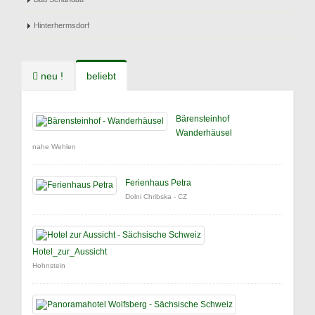
Hinterhermsdorf
neu !
beliebt
Bärensteinhof
Wanderhäusel
nahe Wehlen
Ferienhaus Petra
Dolni Chribska - CZ
Hotel_zur_Aussicht
Hohnstein