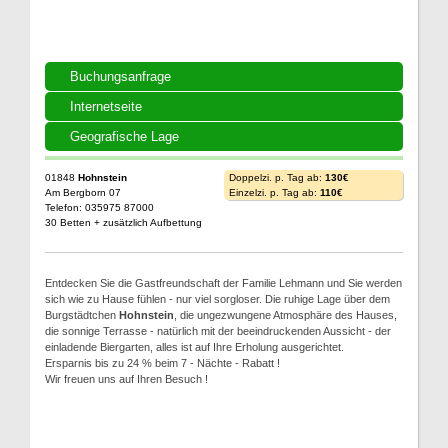
Buchungsanfrage
Internetseite
Geografische Lage
01848
Hohnstein
Doppelzi. p. Tag ab:
130€
Am Bergborn 07
Einzelzi. p. Tag ab:
110€
Telefon: 035975 87000
30 Betten + zusätzlich Aufbettung
Entdecken Sie die Gastfreundschaft der Familie Lehmann und Sie werden
sich wie zu Hause fühlen - nur viel sorgloser. Die ruhige Lage über dem
Burgstädtchen
Hohnstein
, die ungezwungene Atmosphäre des Hauses,
die sonnige Terrasse - natürlich mit der beeindruckenden Aussicht - der
einladende Biergarten, alles ist auf Ihre Erholung ausgerichtet.
Ersparnis bis zu 24 % beim 7 - Nächte - Rabatt !
Wir freuen uns auf Ihren Besuch !