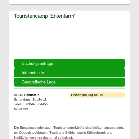
Touristencamp 'Entenfarm'
Buchungsanfrage
Internetseite
Geografische Lage
01848
Hohnstein
Person pro Tag ab:
3€
Schandauer Straße 11
Telefon: 035975 84455
50 Betten
Die Bungalows oder auch Touristenunterkünfte sind einfach ausgestattet,
mit Doppelstockbetten, Tisch und Stühlen sowie Kühlschrank und
Heißlüfter wenn es doch mal zu kalt ist.