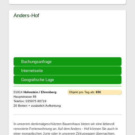
Anders-Hof
Buchungsanfrage
Internetseite
Geografische Lage
01814
Hohnstein / Ehrenberg
Objekt pro Tag ab:
65€
Hauptstrasse 88
Telefon: 035975 80719
20 Betten + zusätzlich Aufbettung
In unserem denkmalgeschützten Bauernhaus bieten wir eine liebevoll
renovierte Ferienwohnung an. Auf dem Anders - Hof können Sie auch in
einer mongolischen Jurte oder in unserem Zirkuswagen übernachten.