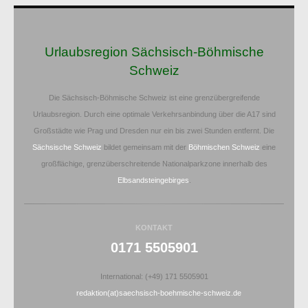
Urlaubsregion Sächsisch-Böhmische
Schweiz
Die Sächsisch-Böhmische Schweiz ist eine grenzübergreifende
Urlaubsregion. Durch eine optimale Verkehrsanbindung über die A17 sind
Großstädte wie Prag und Dresden nur ein bis zwei Stunden entfernt. Die
Sächsische Schweiz
bildet gemeinsam mit der
Böhmischen Schweiz
eine
großflächige, grenzüberschreitende Nationalparkzone innerhalb des
Elbsandsteingebirges
.
KONTAKT
0171 5505901
International: (+49) 171 5505901
redaktion(at)saechsisch-boehmische-schweiz.de