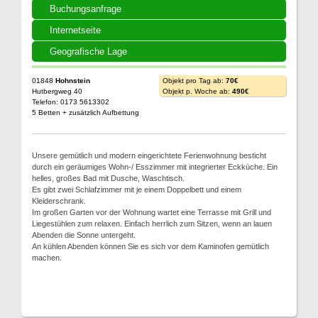
Buchungsanfrage
Internetseite
Geografische Lage
01848
Hohnstein
Objekt pro Tag ab:
70€
Hutbergweg 40
Objekt p. Woche ab:
490€
Telefon: 0173 5613302
5 Betten + zusätzlich Aufbettung
Unsere gemütlich und modern eingerichtete Ferienwohnung besticht
durch ein geräumiges Wohn-/ Esszimmer mit integrierter Eckküche. Ein
helles, großes Bad mit Dusche, Waschtisch.
Es gibt zwei Schlafzimmer mit je einem Doppelbett und einem
Kleiderschrank.
Im großen Garten vor der Wohnung wartet eine Terrasse mit Grill und
Liegestühlen zum relaxen. Einfach herrlich zum Sitzen, wenn an lauen
Abenden die Sonne untergeht.
An kühlen Abenden können Sie es sich vor dem Kaminofen gemütlich
machen.