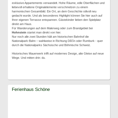
exklusive Appartements verwandelt. Hohe Räume, edle Oberflächen und
liebevoll erhaltene Originalelemente verschmelzen zu einem
harmonischen Gesamtbild. Ein Ort, an dem Geschichte stilvoll neu
gedacht wurde. Und als besonderes Highlight können Sie hier auch auf
Ihrer eigenen Terrasse entspannen. Gästekinder lieben den Spielplatz
direkt am Haus.
Für Wanderungen auf dem Malerweg oder zum Brandgebiet bei
Hohnstein
startet man direkt von hier.
Nur noch alle zwei Stunden hält am historischen Bahnhof die
Nationalpark-Bahn – wahlweise in Richtung Děčín oder Rumburk - quer
durch die Nationalparks Sächsische und Böhmische Schweiz.
Historisches Mauerwerk trifft auf modernes Design, alte Gleise auf neue
Wege. Und mitten drin: du.
Ferienhaus Schöne