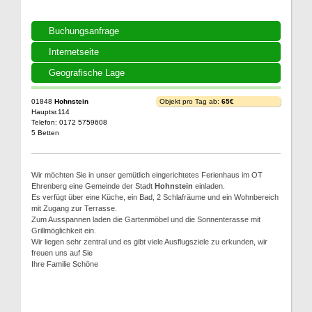
Buchungsanfrage
Internetseite
Geografische Lage
01848
Hohnstein
Objekt pro Tag ab:
65€
Hauptsr.114
Telefon: 0172 5759608
5 Betten
Wir möchten Sie in unser gemütlich eingerichtetes Ferienhaus im OT
Ehrenberg eine Gemeinde der Stadt
Hohnstein
einladen.
Es verfügt über eine Küche, ein Bad, 2 Schlafräume und ein Wohnbereich
mit Zugang zur Terrasse.
Zum Ausspannen laden die Gartenmöbel und die Sonnenterasse mit
Grillmöglichkeit ein.
Wir liegen sehr zentral und es gibt viele Ausflugsziele zu erkunden, wir
freuen uns auf Sie
Ihre Familie Schöne