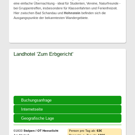
eine einfache Übernachtung - ideal für Studenten, Vereine, Naturfreunde -
bei Gruppentreffen, insbesondere für Klassenfahrten und Ferienfreizeit.
Hier zwischen Bad Schandau und
Hohnstein
befinden sich die
Ausgangspunkte der bekanntesten Wandergebiete.
Landhotel 'Zum Erbgericht'
Buchungsanfrage
Internetseite
Geografische Lage
01833
Stolpen / OT Heeselicht
Person pro Tag ab:
63€