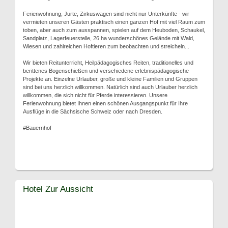
Ferienwohnung, Jurte, Zirkuswagen sind nicht nur Unterkünfte - wir
vermieten unseren Gästen praktisch einen ganzen Hof mit viel Raum zum
toben, aber auch zum ausspannen, spielen auf dem Heuboden, Schaukel,
Sandplatz, Lagerfeuerstelle, 26 ha wunderschönes Gelände mit Wald,
Wiesen und zahlreichen Hoftieren zum beobachten und streicheln...
Wir bieten Reitunterricht, Heilpädagogisches Reiten, traditionelles und
berittenes Bogenschießen und verschiedene erlebnispädagogische
Projekte an. Einzelne Urlauber, große und kleine Familien und Gruppen
sind bei uns herzlich willkommen. Natürlich sind auch Urlauber herzlich
willkommen, die sich nicht für Pferde interessieren. Unsere
Ferienwohnung bietet Ihnen einen schönen Ausgangspunkt für Ihre
Ausflüge in die Sächsische Schweiz oder nach Dresden.
#Bauernhof
Hotel Zur Aussicht