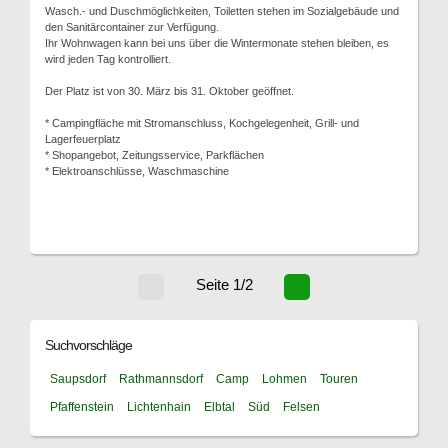
Wasch.- und Duschmöglichkeiten, Toiletten stehen im Sozialgebäude und
den Sanitärcontainer zur Verfügung.
Ihr Wohnwagen kann bei uns über die Wintermonate stehen bleiben, es
wird jeden Tag kontrolliert.
Der Platz ist von 30. März bis 31. Oktober geöffnet.
* Campingfläche mit Stromanschluss, Kochgelegenheit, Grill- und
Lagerfeuerplatz
* Shopangebot, Zeitungsservice, Parkflächen
* Elektroanschlüsse, Waschmaschine
Seite 1/2
Suchvorschläge
Saupsdorf
Rathmannsdorf
Camp
Lohmen
Touren
Pfaffenstein
Lichtenhain
Elbtal
Süd
Felsen