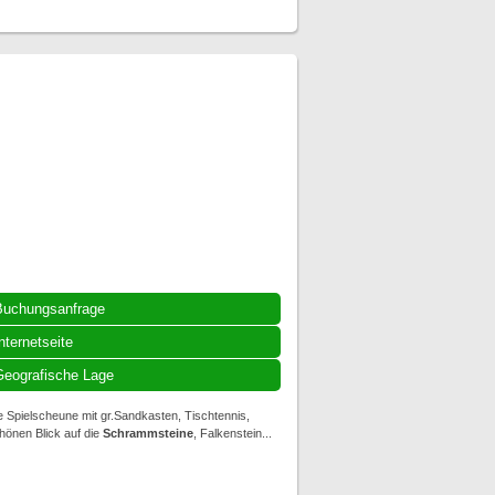
Buchungsanfrage
nternetseite
eografische Lage
 Spielscheune mit gr.Sandkasten, Tischtennis,
hönen Blick auf die
Schrammsteine
, Falkenstein...