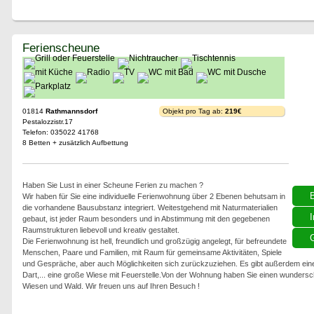
Ferienscheune
01814
Rathmannsdorf
Objekt pro Tag ab:
219€
Pestalozzistr.17
Telefon: 035022 41768
8 Betten + zusätzlich Aufbettung
Haben Sie Lust in einer Scheune Ferien zu machen ?
Wir haben für Sie eine individuelle Ferienwohnung über 2 Ebenen behutsam in
die vorhandene Bausubstanz integriert. Weitestgehend mit Naturmaterialien
I
gebaut, ist jeder Raum besonders und in Abstimmung mit den gegebenen
Raumstrukturen liebevoll und kreativ gestaltet.
G
Die Ferienwohnung ist hell, freundlich und großzügig angelegt, für befreundete
Menschen, Paare und Familien, mit Raum für gemeinsame Aktivitäten, Spiele
und Gespräche, aber auch Möglichkeiten sich zurückzuziehen. Es gibt außerdem eine
Dart,... eine große Wiese mit Feuerstelle.Von der Wohnung haben Sie einen wundersc
Wiesen und Wald. Wir freuen uns auf Ihren Besuch !