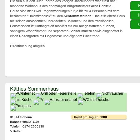
Die Villa aus den 30er Jahren des vorigen Jahrhunderts war einst das
mondäne Wohnhaus des ehemaligen Bürgermeisters Arno Hohlfeld.
Heute sind hier zwei Etagenwohnungen für je bis zu 4 Personen mit dem
I
berühmten "Dolomitenblick" zu den
Schrammsteinen
. Das stilsichere Haus
mit seinen ausladenden überdachten Balkonen und den traditionellen
G
Fensterläden ist umfangreich möbliert mit voll ausgestatteten Küchen,
sonnigem Wohnzimmer und separaten Schlafzimmern sowie eingebettet in
einen Rosengarten mit Liegewiese und eigenem Elbestrand.
Direktbuchung möglich
Käthes Sommerhaus
01814
Schöna
Objekt pro Tag ab:
130€
Bahnhofstraße 110c
Telefon: 0174 2056138
5 Betten