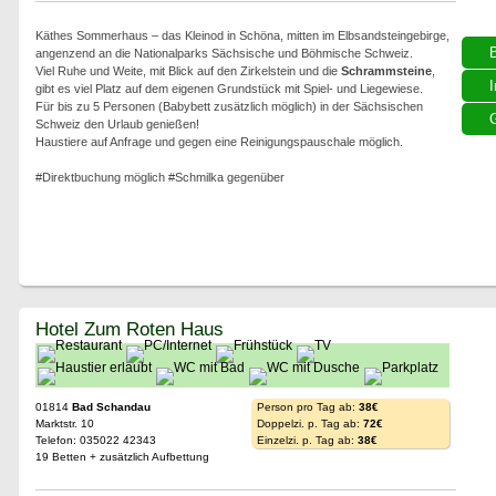
Käthes Sommerhaus – das Kleinod in Schöna, mitten im Elbsandsteingebirge,
angenzend an die Nationalparks Sächsische und Böhmische Schweiz.
Viel Ruhe und Weite, mit Blick auf den Zirkelstein und die
Schrammsteine
,
I
gibt es viel Platz auf dem eigenen Grundstück mit Spiel- und Liegewiese.
Für bis zu 5 Personen (Babybett zusätzlich möglich) in der Sächsischen
G
Schweiz den Urlaub genießen!
Haustiere auf Anfrage und gegen eine Reinigungspauschale möglich.
#Direktbuchung möglich #Schmilka gegenüber
Hotel Zum Roten Haus
01814
Bad Schandau
Person pro Tag ab:
38€
Marktstr. 10
Doppelzi. p. Tag ab:
72€
Telefon: 035022 42343
Einzelzi. p. Tag ab:
38€
19 Betten + zusätzlich Aufbettung