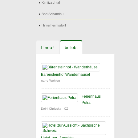
Kirnitzschtal
Bad Schandau
Hinterhermsdorf
neu !
beliebt
Bärensteinhof Wanderhäusel
nahe Wehlen
Ferienhaus
Petra
Dolni Chribska - CZ