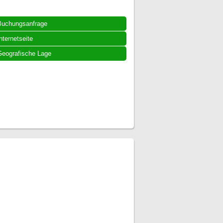
Buchungsanfrage
nternetseite
eografische Lage