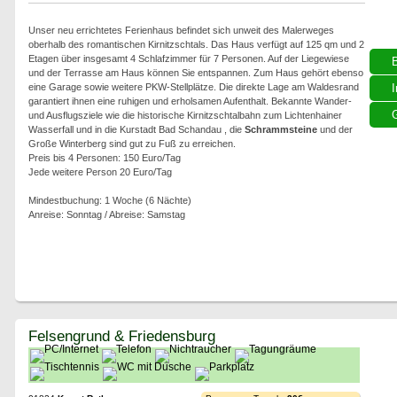
Unser neu errichtetes Ferienhaus befindet sich unweit des Malerweges
oberhalb des romantischen Kirnitzschtals. Das Haus verfügt auf 125 qm und 2
Etagen über insgesamt 4 Schlafzimmer für 7 Personen. Auf der Liegewiese
und der Terrasse am Haus können Sie entspannen. Zum Haus gehört ebenso
eine Garage sowie weitere PKW-Stellplätze. Die direkte Lage am Waldesrand
I
garantiert ihnen eine ruhigen und erholsamen Aufenthalt. Bekannte Wander-
G
und Ausflugsziele wie die historische Kirnitzschtalbahn zum Lichtenhainer
Wasserfall und in die Kurstadt Bad Schandau , die
Schrammsteine
und der
Große Winterberg sind gut zu Fuß zu erreichen.
Preis bis 4 Personen: 150 Euro/Tag
Jede weitere Person 20 Euro/Tag
Mindestbuchung: 1 Woche (6 Nächte)
Anreise: Sonntag / Abreise: Samstag
Felsengrund & Friedensburg