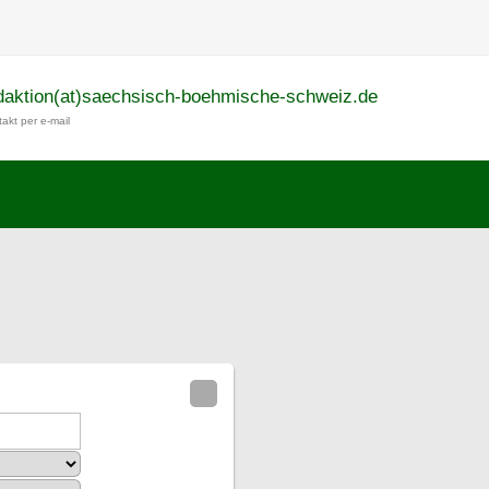
daktion(at)saechsisch-boehmische-schweiz.de
akt per e-mail