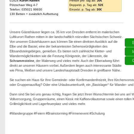
01824
Kurort Rathen
Person pro Tag ab:
30€
Pötzschaer Weg 4-7
Doppelzi. p. Tag ab:
52€
Telefon: 035021 99930
Einzelzi. p. Tag ab:
30€
130 Betten + zusätzlich Aufbettung
Unsere Gästehäuser liegen ca. 35 km von Dresden entfernt im malerischen
Luftkurort Rathen mitten in der landschaftlich reizvollen Sächsischen Schweiz.
Von unseren Gästehäusern aus können Sie einen direkten Ausblick auf die
Elbe und die Bastei, eine der bekanntesten Sehenswürdigkeiten des
Elbsandsteingebirges, genießen. Es bieten sich zahlreiche Kletter- und
I
Wandermöglichkeiten wie die Festung Königstein, der Lilienstein, die
G
Schrammsteine
, der Malerweg und vieles mehr. Auch der Elberadweg führt
direkt an unseren Häusern vorbei. Außerdem liegen auch interessante Städte
wie Pirna, Meißen und unsere Landeshauptstadt Dresden in greifbarer Nähe.
Sie suchen ein Haus für Ihre Gemeinde- oder Konfirmandenfreizeit, Ihre Kirchenvor
oder Gruppenausflug? Oder eine Urlaubsunterkunft, ein „Basislager“ für Wander- und 
Dann sind Sie bei uns genau richtig, fragen Sie jetzt Ihren Wunschtermin bei uns an! 
Vollversorgung, Gruppenräume, einen Kiosk mit Kaffeevollautomat sowie einen tollen Ki
Grillmöglichkeit und Lagerfeuerplatz und vieles mehr.
#Wandergruppe #Feiern #Brainstorming #Firmenevent #Schulung