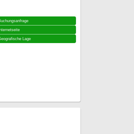
Buchungsanfrage
nternetseite
eografische Lage