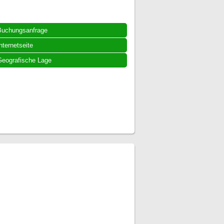
Buchungsanfrage
nternetseite
eografische Lage