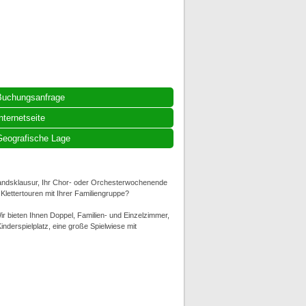
Buchungsanfrage
nternetseite
eografische Lage
standsklausur, Ihr Chor- oder Orchesterwochenende
Klettertouren mit Ihrer Familiengruppe?
Wir bieten Ihnen Doppel, Familien- und Einzelzimmer,
nderspielplatz, eine große Spielwiese mit