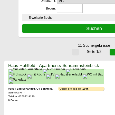
Unterkunft:
Betten:
Erweiterte Suche
11 Suchergebnisse
Seite 1/2
Haus Hohlfeld - Apartments Schrammsteinblick
01814
Bad Schandau, OT Schmilka
Objekt pro Tag ab:
160€
Schmilka Nr. 7
Telefon: 035022 9130
8 Betten