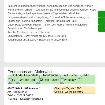
Bequem und komfortabel wohnen, gemütlich speisen und genießen, fröhlich
feiern und sich erholen - das können Sie in diesem geschichtsträchtigen Haus.
Die zentrale, ruhige Lage erleichtert Ausflüge zu den zahlreichen
Sehenswürdigkeiten der Umgebung, Z.B. zu den
Schrammsteinen
, zur
Bastei, zur Festung Königstein ... eigener Parkplatz am Haus.
I
Unser Haus wird vom Michelin Führer, von Marco Polo u.a. empfohlen.
G
Zusatzkosten für Aufbettungen:
Kind bis 2 Jahre im Bett der Eltern frei
Babybett 5,00 Euro; Kinder bis 12 Jahre 16,00 Euro
Jugendlicher ab 13 Jahre / Erwachsener 24,00 Euro
Ferienhaus am Malerweg
01855
Sebnitz, OT Altendorf
Objekt pro Tag ab:
150€
Am Hegebusch 20
Objekt p. Woche ab:
840€
Telefon: 035022 50777
7 Betten + zusätzlich Aufbettung