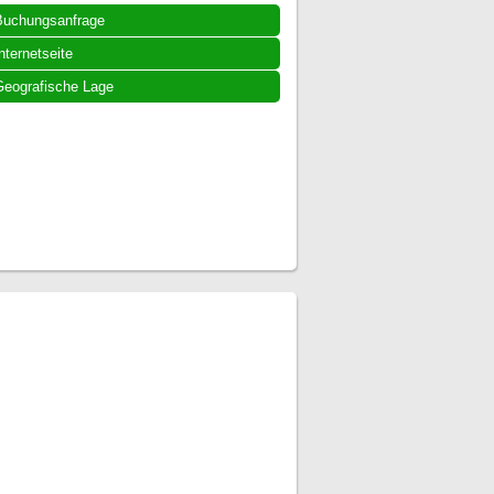
Buchungsanfrage
nternetseite
eografische Lage