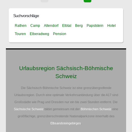
Suchvorschläge
Rathen
Camp
Altendorf
Elbtal
Berg
Papststein
Hotel
Touren
Elberadweg
Pension
Urlaubsregion Sächsisch-Böhmische
Schweiz
Die Sächsisch-Böhmische Schweiz ist eine grenzübergreifende
Urlaubsregion. Durch eine optimale Verkehrsanbindung über die A17 sind
Großstädte wie Prag und Dresden nur ein bis zwei Stunden entfernt. Die
Sächsische Schweiz
bildet gemeinsam mit der
Böhmischen Schweiz
eine
großflächige, grenzüberschreitende Nationalparkzone innerhalb des
Elbsandsteingebirges
.