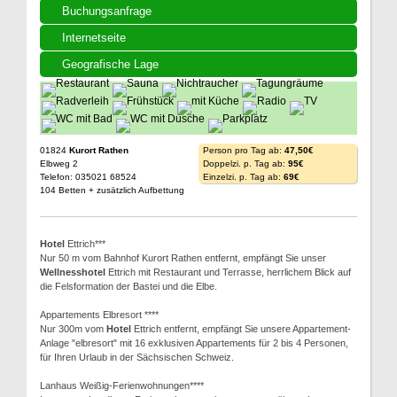
Buchungsanfrage
Internetseite
Geografische Lage
01824
Kurort Rathen
Person pro Tag ab:
47,50€
Elbweg 2
Doppelzi. p. Tag ab:
95€
Telefon: 035021 68524
Einzelzi. p. Tag ab:
69€
104 Betten + zusätzlich Aufbettung
Hotel
Ettrich***
Nur 50 m vom Bahnhof Kurort Rathen entfernt, empfängt Sie unser
Wellnesshotel
Ettrich mit Restaurant und Terrasse, herrlichem Blick auf
die Felsformation der Bastei und die Elbe.
Appartements Elbresort ****
Nur 300m vom
Hotel
Ettrich entfernt, empfängt Sie unsere Appartement-
Anlage "elbresort" mit 16 exklusiven Appartements für 2 bis 4 Personen,
für Ihren Urlaub in der Sächsischen Schweiz.
Lanhaus Weißig-Ferienwohnungen****