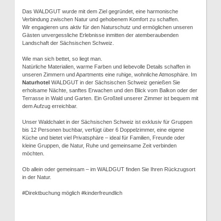
Das WALDGUT wurde mit dem Ziel gegründet, eine harmonische
Verbindung zwischen Natur und gehobenem Komfort zu schaffen.
Wir engagieren uns aktiv für den Naturschutz und ermöglichen unseren
Gästen unvergessliche Erlebnisse inmitten der atemberaubenden
Landschaft der Sächsischen Schweiz.
Wie man sich bettet, so liegt man.
Natürliche Materialien, warme Farben und liebevolle Details schaffen in
unseren Zimmern und Apartments eine ruhige, wohnliche Atmosphäre. Im
Naturhotel
WALDGUT in der Sächsischen Schweiz genießen Sie
erholsame Nächte, sanftes Erwachen und den Blick vom Balkon oder der
Terrasse in Wald und Garten. Ein Großteil unserer Zimmer ist bequem mit
dem Aufzug erreichbar.
Unser Waldchalet in der Sächsischen Schweiz ist exklusiv für Gruppen
bis 12 Personen buchbar, verfügt über 6 Doppelzimmer, eine eigene
Küche und bietet viel Privatsphäre – ideal für Familien, Freunde oder
kleine Gruppen, die Natur, Ruhe und gemeinsame Zeit verbinden
möchten.
Ob allein oder gemeinsam – im WALDGUT finden Sie Ihren Rückzugsort
in der Natur.
#Direktbuchung möglich #kinderfreundlich