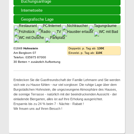
Buchungsanfrage
Internetseite
Geografische Lage
01848
Hohnstein
Doppelzi. p. Tag ab:
130€
Am Bergborn 07
Einzelzi. p. Tag ab:
110€
Telefon: 035975 87000
30 Betten + zusätzlich Aufbettung
Entdecken Sie die Gastfreundschaft der Familie Lehmann und Sie werden
sich wie zu Hause fühlen - nur viel sorgloser. Die ruhige Lage über dem
Burgstädtchen Hohnstein, die ungezwungene Atmosphäre des Hauses,
die sonnige Terrasse - natürlich mit der beeindruckenden Aussicht - der
einladende Biergarten, alles ist auf Ihre Erholung ausgerichtet.
Ersparnis bis zu 24 % beim 7 - Nächte - Rabatt !
Wir freuen uns auf Ihren Besuch !