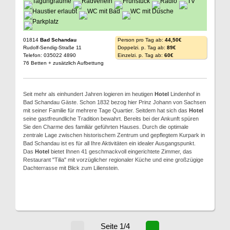
01814
Bad Schandau
Person pro Tag ab:
44,50€
Rudolf-Sendig-Straße 11
Doppelzi. p. Tag ab:
89€
Telefon: 035022 4890
Einzelzi. p. Tag ab:
60€
76 Betten + zusätzlich Aufbettung
Seit mehr als einhundert Jahren logieren im heutigen
Hotel
Lindenhof in
Bad Schandau Gäste. Schon 1832 bezog hier Prinz Johann von Sachsen
mit seiner Familie für mehrere Tage Quartier. Seitdem hat sich das
Hotel
seine gastfreundliche Tradition bewahrt. Bereits bei der Ankunft spüren
Sie den Charme des familiär geführten Hauses. Durch die optimale
zentrale Lage zwischen historischem Zentrum und gepflegtem Kurpark in
Bad Schandau ist es für all Ihre Aktivitäten ein idealer Ausgangspunkt.
Das
Hotel
bietet Ihnen 41 geschmackvoll eingerichtete Zimmer, das
Restaurant "Tilia" mit vorzüglicher regionaler Küche und eine großzügige
Dachterrasse mit Blick zum Lilienstein.
Seite 1/4