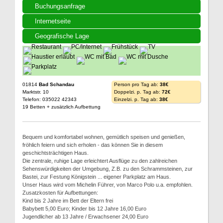
Buchungsanfrage
Internetseite
Geografische Lage
01814
Bad Schandau
Person pro Tag ab:
38€
Marktstr. 10
Doppelzi. p. Tag ab:
72€
Telefon: 035022 42343
Einzelzi. p. Tag ab:
38€
19 Betten + zusätzlich Aufbettung
Bequem und komfortabel wohnen, gemütlich speisen und genießen,
fröhlich feiern und sich erholen - das können Sie in diesem
geschichtsträchtigen Haus.
Die zentrale, ruhige Lage erleichtert Ausflüge zu den zahlreichen
Sehenswürdigkeiten der Umgebung, Z.B. zu den Schrammsteinen, zur
Bastei, zur Festung Königstein ... eigener Parkplatz am Haus.
Unser Haus wird vom Michelin Führer, von Marco Polo u.a. empfohlen.
Zusatzkosten für Aufbettungen:
Kind bis 2 Jahre im Bett der Eltern frei
Babybett 5,00 Euro; Kinder bis 12 Jahre 16,00 Euro
Jugendlicher ab 13 Jahre / Erwachsener 24,00 Euro