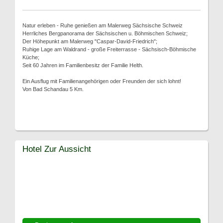
Natur erleben - Ruhe genießen am Malerweg Sächsische Schweiz
Herrliches Bergpanorama der Sächsischen u. Böhmischen Schweiz;
Der Höhepunkt am Malerweg "Caspar-David-Friedrich";
Ruhige Lage am Waldrand - große Freiterrasse - Sächsisch-Böhmische
Küche;
Seit 60 Jahren im Familienbesitz der Familie Helth.
Ein Ausflug mit Familienangehörigen oder Freunden der sich lohnt!
Von Bad Schandau 5 Km.
Hotel Zur Aussicht