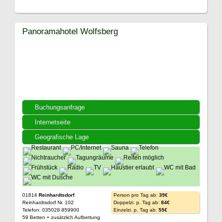
Panoramahotel Wolfsberg
Buchungsanfrage
Internetseite
Geografische Lage
01814
Reinhardtsdorf
Person pro Tag ab:
39€
Reinhardtsdorf Nr. 102
Doppelzi. p. Tag ab:
84€
Telefon: 035028 859900
Einzelzi. p. Tag ab:
55€
59 Betten + zusätzlich Aufbettung