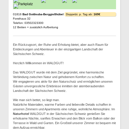
01816
Bad Gottleuba-Berggießhübel
Doppelzi. p. Tag ab:
169€
Forsthaus 32
Telefon: 03502323300
12 Betten + zusätzlich Aufbettung
Ein Rückzugsort, der Ruhe und Erholung bietet, aber auch Raum für
Entdeckungen und Abenteuer in der einzigartigen Landschaft der
Sächsischen Schweiz.
Herzlich Willkommen im WALDGUT!
Das WALDGUT wurde mit dem Ziel gegründet, eine harmonische
Verbindung zwischen Natur und gehobenem Komfort zu schaffen.
Wir engagieren uns aktiv für den Naturschutz und ermöglichen unseren
Gästen unvergessliche Erlebnisse inmitten der atemberaubenden
Landschaft der Sächsischen Schweiz.
Wie man sich bettet, so liegt man.
Natürliche Materialien, warme Farben und liebevolle Details schaffen in
unseren Zimmern und Apartments eine ruhige, wohnliche Atmosphäre. Im
Naturhotel
WALDGUT in der Sächsischen Schweiz genießen Sie
erholsame Nächte, sanftes Erwachen und den Blick vom Balkon oder der
Terrasse in Wald und Garten. Ein Großteil unserer Zimmer ist bequem mit
dem Aufzug erreichbar.