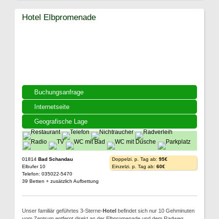
Hotel Elbpromenade
Buchungsanfrage
Internetseite
Geografische Lage
01814
Bad Schandau
Doppelzi. p. Tag ab:
95€
Elbufer 10
Einzelzi. p. Tag ab:
60€
Telefon: 035022-5470
39 Betten + zusätzlich Aufbettung
Unser familiär geführtes 3-Sterne-
Hotel
befindet sich nur 10 Gehminuten
vom Zentrum entfernt direkt an der Elbpromenade und dem Radweg.