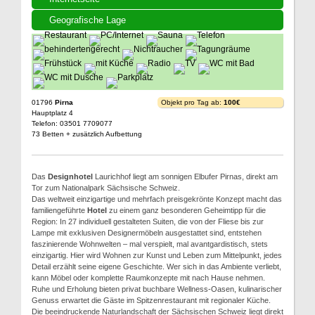
Geografische Lage
01796
Pirna
Objekt pro Tag ab:
100€
Hauptplatz 4
Telefon: 03501 7709077
73 Betten + zusätzlich Aufbettung
Das
Designhotel
Laurichhof liegt am sonnigen Elbufer Pirnas, direkt am
Tor zum Nationalpark Sächsische Schweiz.
Das weltweit einzigartige und mehrfach preisgekrönte Konzept macht das
familiengeführte
Hotel
zu einem ganz besonderen Geheimtipp für die
Region: In 27 individuell gestalteten Suiten, die von der Fliese bis zur
Lampe mit exklusiven Designermöbeln ausgestattet sind, entstehen
faszinierende Wohnwelten – mal verspielt, mal avantgardistisch, stets
einzigartig. Hier wird Wohnen zur Kunst und Leben zum Mittelpunkt, jedes
Detail erzählt seine eigene Geschichte. Wer sich in das Ambiente verliebt,
kann Möbel oder komplette Raumkonzepte mit nach Hause nehmen.
Ruhe und Erholung bieten privat buchbare Wellness-Oasen, kulinarischer
Genuss erwartet die Gäste im Spitzenrestaurant mit regionaler Küche.
Die beeindruckende Naturlandschaft der Sächsischen Schweiz liegt direkt