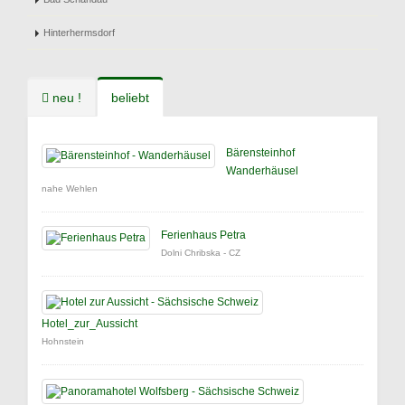
Hinterhermsdorf
neu !
beliebt
Bärensteinhof
Wanderhäusel
nahe Wehlen
Ferienhaus Petra
Dolni Chribska - CZ
Hotel_zur_Aussicht
Hohnstein