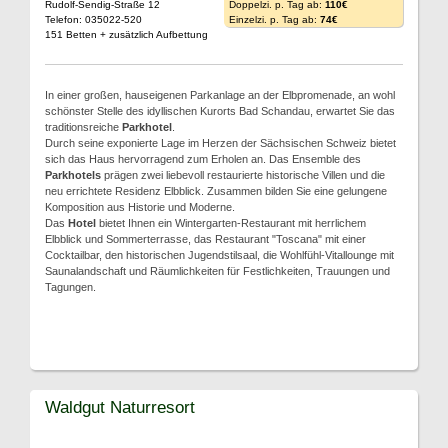
Rudolf-Sendig-Straße 12
Doppelzi. p. Tag ab:
110€
Telefon: 035022-520
Einzelzi. p. Tag ab:
74€
151 Betten + zusätzlich Aufbettung
In einer großen, hauseigenen Parkanlage an der Elbpromenade, an wohl
schönster Stelle des idyllischen Kurorts Bad Schandau, erwartet Sie das
traditionsreiche
Parkhotel
.
Durch seine exponierte Lage im Herzen der Sächsischen Schweiz bietet
sich das Haus hervorragend zum Erholen an. Das Ensemble des
Parkhotels
prägen zwei liebevoll restaurierte historische Villen und die
neu errichtete Residenz Elbblick. Zusammen bilden Sie eine gelungene
Komposition aus Historie und Moderne.
Das
Hotel
bietet Ihnen ein Wintergarten-Restaurant mit herrlichem
Elbblick und Sommerterrasse, das Restaurant "Toscana" mit einer
Cocktailbar, den historischen Jugendstilsaal, die Wohlfühl-Vitallounge mit
Saunalandschaft und Räumlichkeiten für Festlichkeiten, Trauungen und
Tagungen.
Waldgut Naturresort