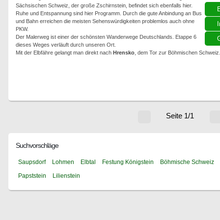
Sächsischen Schweiz, der große Zschirnstein, befindet sich ebenfalls hier.
Ruhe und Entspannung sind hier Programm. Durch die gute Anbindung an Bus
und Bahn erreichen die meisten Sehenswürdigkeiten problemlos auch ohne
I
PKW.
Der Malerweg ist einer der schönsten Wanderwege Deutschlands. Etappe 6
G
dieses Weges verläuft durch unseren Ort.
Mit der Elbfähre gelangt man direkt nach
Hrensko
, dem Tor zur Böhmischen Schweiz
Seite 1/1
Suchvorschläge
Saupsdorf
Lohmen
Elbtal
Festung Königstein
Böhmische Schweiz
Papststein
Lilienstein