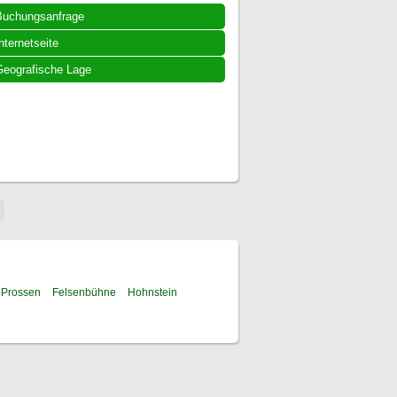
Buchungsanfrage
nternetseite
eografische Lage
.
Prossen
Felsenbühne
Hohnstein