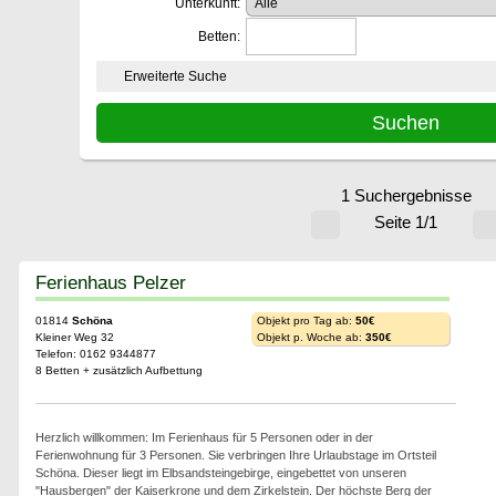
Unterkunft:
Betten:
Erweiterte Suche
1 Suchergebnisse
Seite 1/1
Ferienhaus Pelzer
01814
Schöna
Objekt pro Tag ab:
50€
Kleiner Weg 32
Objekt p. Woche ab:
350€
Telefon: 0162 9344877
8 Betten + zusätzlich Aufbettung
Herzlich willkommen: Im Ferienhaus für 5 Personen oder in der
Ferienwohnung für 3 Personen. Sie verbringen Ihre Urlaubstage im Ortsteil
Schöna. Dieser liegt im Elbsandsteingebirge, eingebettet von unseren
"Hausbergen" der Kaiserkrone und dem Zirkelstein. Der höchste Berg der