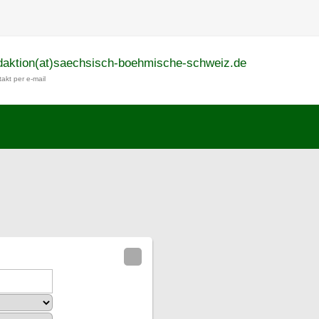
daktion(at)saechsisch-boehmische-schweiz.de
akt per e-mail