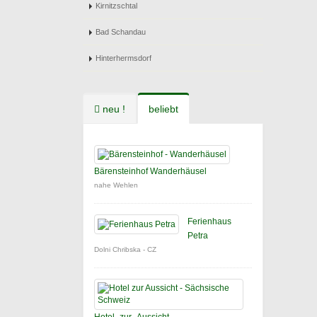
Kirnitzschtal
Bad Schandau
Hinterhermsdorf
neu !
beliebt
Bärensteinhof Wanderhäusel
nahe Wehlen
Ferienhaus
Petra
Dolni Chribska - CZ