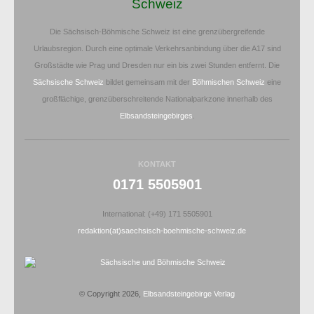
Schweiz
Die Sächsisch-Böhmische Schweiz ist eine grenzübergreifende
Urlaubsregion. Durch eine optimale Verkehrsanbindung über die A17 sind
Großstädte wie Prag und Dresden nur ein bis zwei Stunden entfernt. Die
Sächsische Schweiz
bildet gemeinsam mit der
Böhmischen Schweiz
eine
großflächige, grenzüberschreitende Nationalparkzone innerhalb des
Elbsandsteingebirges
.
KONTAKT
0171 5505901
International: (+49) 171 5505901
redaktion(at)saechsisch-boehmische-schweiz.de
© Copyright 2026,
Elbsandsteingebirge Verlag