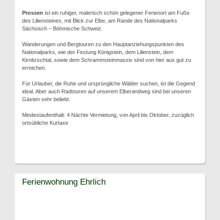
Prossen
ist ein ruhiger, malerisch schön gelegener Ferienort am Fuße
des Liliensteines, mit Blick zur Elbe, am Rande des Nationalparks
Sächsisch – Böhmische Schweiz.
Wanderungen und Bergtouren zu den Hauptanziehungspunkten des
Nationalparks, wie der Festung Königstein, dem Lilienstein, dem
Kirnitzschtal, sowie dem Schrammsteinmassiv sind von hier aus gut zu
erreichen.
Für Urlauber, die Ruhe und ursprüngliche Wälder suchen, ist die Gegend
ideal. Aber auch Radtouren auf unserem Elberandweg sind bei unseren
Gästen sehr beliebt.
Mindestaufenthalt: 4 Nächte Vermietung, von April bis Oktober, zuzüglich
ortsübliche Kurtaxe
Ferienwohnung Ehrlich