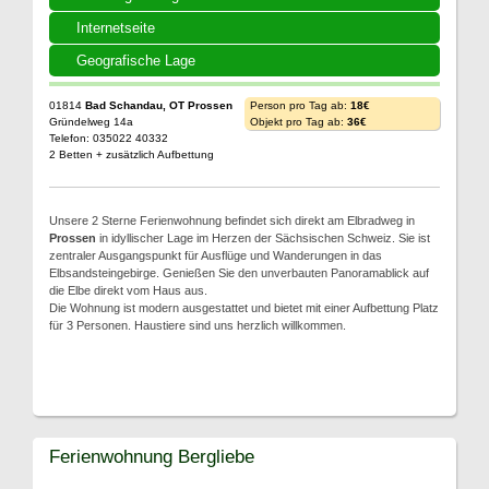
Internetseite
Geografische Lage
01814
Bad Schandau, OT Prossen
Person pro Tag ab:
18€
Gründelweg 14a
Objekt pro Tag ab:
36€
Telefon: 035022 40332
2 Betten + zusätzlich Aufbettung
Unsere 2 Sterne Ferienwohnung befindet sich direkt am Elbradweg in
Prossen
in idyllischer Lage im Herzen der Sächsischen Schweiz. Sie ist
zentraler Ausgangspunkt für Ausflüge und Wanderungen in das
Elbsandsteingebirge. Genießen Sie den unverbauten Panoramablick auf
die Elbe direkt vom Haus aus.
Die Wohnung ist modern ausgestattet und bietet mit einer Aufbettung Platz
für 3 Personen. Haustiere sind uns herzlich willkommen.
Ferienwohnung Bergliebe