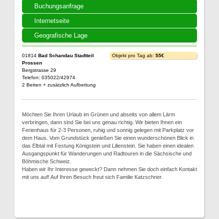
Buchungsanfrage
Internetseite
Geografische Lage
01814
Bad Schandau Stadtteil
Objekt pro Tag ab:
55€
Prossen
Bergstrasse 29
Telefon: 035022/42974
2 Betten + zusätzlich Aufbettung
Möchten Sie Ihren Urlaub im Grünen und abseits von allem Lärm
verbringen, dann sind Sie bei uns genau richtig. Wir bieten Ihnen ein
Ferienhaus für 2-3 Personen, ruhig und sonnig gelegen mit Parkplatz vor
dem Haus. Vom Grundstück genießen Sie einen wunderschönen Blick in
das Elbtal mit Festung Königstein und Lilienstein. Sie haben einen idealen
Ausgangspunkt für Wanderungen und Radtouren in die Sächsische und
Böhmische Schweiz.
Haben wir Ihr Interesse geweckt? Dann nehmen Sie doch einfach Kontakt
mit uns auf! Auf Ihren Besuch freut sich Familie Katzschner.