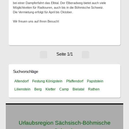
bei einer Dampferfahrt das Elbtal. Der Elberadweg bietet auch viele
Möglichkeiten für Radtouren, auch bis in die Böhmische Schweiz.
Die Vermietung erfolgt für April bis Oktober.
Wir freuen uns auf Ihren Besuch!
Seite 1/1
Suchvorschläge
Altendorf
Festung Königstein
Pfaffendorf
Papststein
Lilienstein
Berg
Kletter
Camp
Bielatal
Rathen
Urlaubsregion Sächsisch-Böhmische