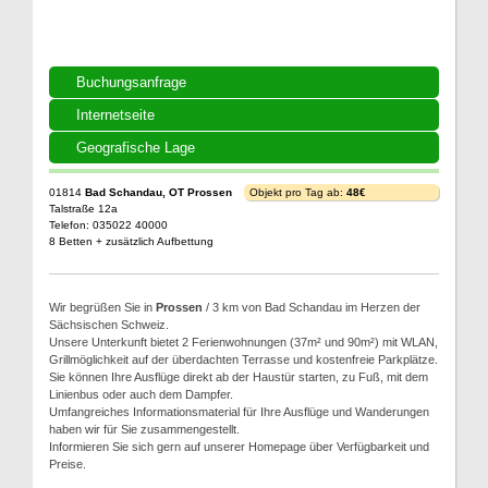
Buchungsanfrage
Internetseite
Geografische Lage
01814
Bad Schandau, OT Prossen
Objekt pro Tag ab:
48€
Talstraße 12a
Telefon: 035022 40000
8 Betten + zusätzlich Aufbettung
Wir begrüßen Sie in
Prossen
/ 3 km von Bad Schandau im Herzen der
Sächsischen Schweiz.
Unsere Unterkunft bietet 2 Ferienwohnungen (37m² und 90m²) mit WLAN,
Grillmöglichkeit auf der überdachten Terrasse und kostenfreie Parkplätze.
Sie können Ihre Ausflüge direkt ab der Haustür starten, zu Fuß, mit dem
Linienbus oder auch dem Dampfer.
Umfangreiches Informationsmaterial für Ihre Ausflüge und Wanderungen
haben wir für Sie zusammengestellt.
Informieren Sie sich gern auf unserer Homepage über Verfügbarkeit und
Preise.