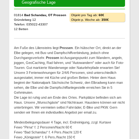
Geografische Lage
01814
Bad Schandau, OT Prossen
Objekt pro Tag ab:
60€
Gründelweg 12
Objekt p. Woche ab:
350€
Telefon: 035022-43307
12 Betten
Am Fuße des Liliensteins liegt
Prossen
. Ein hübscher Ort, direkt an der
Elbe gelegen, mit Bus-und Dampfschiffverbindung, jedoch ohne
Durchgangsverkehr.
Prossen
ist Ausgangspunkt zum Wandern, angeln,
joggen, GeoCaching, Rad fahren, und "Autowandern" oder auch für Foto-
Touren. Gut markierte Wanderwege oder Naturlehrpfade erwarten Sie!
Unsere 3 Ferienwohnungen für 2/4/6 Personen, sind unterschiedlich
ausgestattet, immer mit Küche und großen Betten. Hinter dem Haus
beginnt der Nationalpark Sächsische Schweiz, den Elbradweg kann man
sehen, die Elbe und die Dampfschiffanlegestelle erreichen Sie in 5
Gehminuten.
Die Lage ist ruhig und am Ende des Ortes. Parkplätze befinden sich am
Haus. Unsere „Wunschgäste“ sind Nichtrauer. Haustiere können wir nicht
unterbringen. Wir vermieten selbst Fahrräder, E-Bike und PKW. Gern
senden wir Ihnen ein individuelles Angebot per email zu.
Mindestbelegungsdauer 4 Tage, incl. Endreinigung, zzgl. Kurtaxe
Fewo “Pirna“ f. 2 Personen/Nacht 60 €
Fewo “Bad Schandau“ f. 4 Pers./Nacht 120 €
Fewo „Königstein“ f. 6 Pers./Nacht 150 €