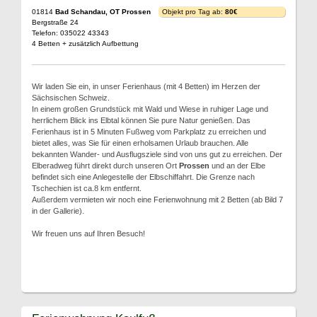
01814
Bad Schandau, OT Prossen
Objekt pro Tag ab:
80€
Bergstraße 24
Telefon: 035022 43343
4 Betten + zusätzlich Aufbettung
Wir laden Sie ein, in unser Ferienhaus (mit 4 Betten) im Herzen der
Sächsischen Schweiz.
In einem großen Grundstück mit Wald und Wiese in ruhiger Lage und
herrlichem Blick ins Elbtal können Sie pure Natur genießen. Das
Ferienhaus ist in 5 Minuten Fußweg vom Parkplatz zu erreichen und
bietet alles, was Sie für einen erholsamen Urlaub brauchen. Alle
bekannten Wander- und Ausflugsziele sind von uns gut zu erreichen. Der
Elberadweg führt direkt durch unseren Ort
Prossen
und an der Elbe
befindet sich eine Anlegestelle der Elbschiffahrt. Die Grenze nach
Tschechien ist ca.8 km entfernt.
Außerdem vermieten wir noch eine Ferienwohnung mit 2 Betten (ab Bild 7
in der Gallerie).
Wir freuen uns auf Ihren Besuch!