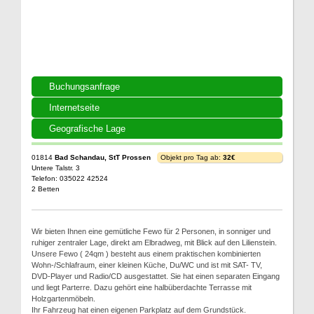
Buchungsanfrage
Internetseite
Geografische Lage
01814
Bad Schandau, StT Prossen
Objekt pro Tag ab:
32€
Untere Talstr. 3
Telefon: 035022 42524
2 Betten
Wir bieten Ihnen eine gemütliche Fewo für 2 Personen, in sonniger und
ruhiger zentraler Lage, direkt am Elbradweg, mit Blick auf den Lilienstein.
Unsere Fewo ( 24qm ) besteht aus einem praktischen kombinierten
Wohn-/Schlafraum, einer kleinen Küche, Du/WC und ist mit SAT- TV,
DVD-Player und Radio/CD ausgestattet. Sie hat einen separaten Eingang
und liegt Parterre. Dazu gehört eine halbüberdachte Terrasse mit
Holzgartenmöbeln.
Ihr Fahrzeug hat einen eigenen Parkplatz auf dem Grundstück.