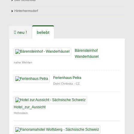
Hinterhermsdorf
neu !
beliebt
Bärensteinhof
Wanderhäusel
nahe Wehlen
Ferienhaus Petra
Dolni Chribska - CZ
Hotel_zur_Aussicht
Hohnstein