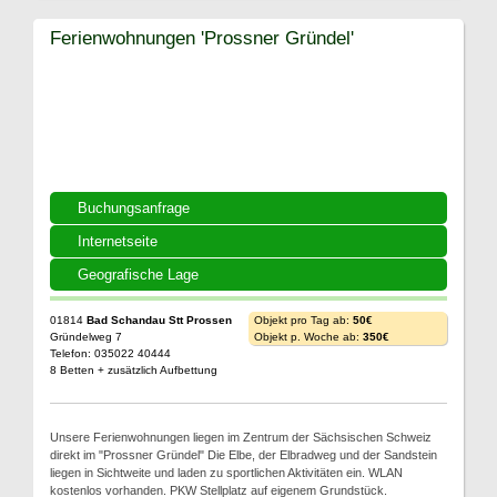
Ferienwohnungen 'Prossner Gründel'
Buchungsanfrage
Internetseite
Geografische Lage
01814
Bad Schandau Stt Prossen
Objekt pro Tag ab:
50€
Gründelweg 7
Objekt p. Woche ab:
350€
Telefon: 035022 40444
8 Betten + zusätzlich Aufbettung
Unsere Ferienwohnungen liegen im Zentrum der Sächsischen Schweiz
direkt im "Prossner Gründel" Die Elbe, der Elbradweg und der Sandstein
liegen in Sichtweite und laden zu sportlichen Aktivitäten ein. WLAN
kostenlos vorhanden. PKW Stellplatz auf eigenem Grundstück.