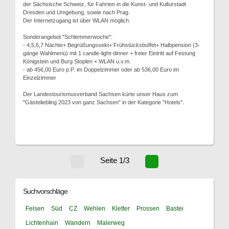
der Sächsische Schweiz, für Fahrten in die Kunst- und Kulturstadt
Dresden und Umgebung, sowie nach Prag.
Der Internetzugang ist über WLAN möglich.
Sonderangebot "Schlemmerwoche":
- 4,5,6,7 Nächte+ Begrüßungssekt+ Frühstücksbuffet+ Halbpension (3-
gänge Wahlmenü) mit 1 candle-light-dinner + freier Eintritt auf Festung
Königstein und Burg Stoplen + WLAN u.v.m.
- ab 456,00 Euro p.P. im Doppelzimmer oder ab 536,00 Euro im
Einzelzimmer
Der Landestourismusverband Sachsen kürte unser Haus zum
"Gästeliebling 2023 von ganz Sachsen" in der Kategorie "Hotels".
Seite 1/3
Suchvorschläge
Felsen
Süd
CZ
Wehlen
Kletter
Prossen
Bastei
Lichtenhain
Wandern
Malerweg