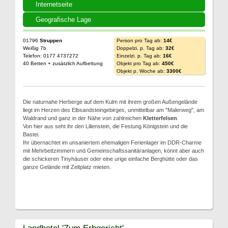
Internetseite
Geografische Lage
01796
Struppen
Person pro Tag ab:
14€
Weißig 7b
Doppelzi. p. Tag ab:
32€
Telefon: 0177 4737272
Einzelzi. p. Tag ab:
16€
40 Betten + zusätzlich Aufbettung
Objekt pro Tag ab:
450€
Objekt p. Woche ab:
3300€
Die naturnahe Herberge auf dem Kulm mit ihrem großen Außengelände
liegt im Herzen des Elbsandsteingebirges, unmittelbar am "Malerweg", am
Waldrand und ganz in der Nähe von zahlreichen
Kletterfelsen
.
Von hier aus seht ihr den Lilienstein, die Festung Königstein und die
Bastei.
Ihr übernachtet im unsaniertem ehemaligen Ferienlager im DDR-Charme
mit Mehrbettzimmern und Gemeinschaftssanitäranlagen, könnt aber auch
die schickeren Tinyhäuser oder eine urige einfache Berghütte oder das
ganze Gelände mit Zeltplatz mieten.
Landhotel 'Zum Erbgericht'