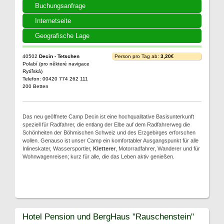
Buchungsanfrage
Internetseite
Geografische Lage
40502
Decin - Tetschen
Person pro Tag ab:
3,20€
Polabí (pro některé navigace
Rytířská)
Telefon: 00420 774 262 111
200 Betten
Das neu geöffnete Camp Decin ist eine hochqualitative Basisunterkunft
speziell für Radfahrer, die entlang der Elbe auf dem Radfahrerweg die
Schönheiten der Böhmischen Schweiz und des Erzgebirges erforschen
wollen. Genauso ist unser Camp ein komfortabler Ausgangspunkt für alle
Inlineskater, Wassersportler,
Kletterer
, Motorradfahrer, Wanderer und für
Wohnwagenreisen; kurz für alle, die das Leben aktiv genießen.
Hotel Pension und BergHaus "Rauschenstein"