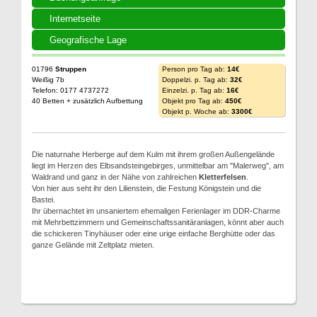
Internetseite
Geografische Lage
01796
Struppen
Person pro Tag ab:
14€
Weißig 7b
Doppelzi. p. Tag ab:
32€
Telefon: 0177 4737272
Einzelzi. p. Tag ab:
16€
40 Betten + zusätzlich Aufbettung
Objekt pro Tag ab:
450€
Objekt p. Woche ab:
3300€
Die naturnahe Herberge auf dem Kulm mit ihrem großen Außengelände
liegt im Herzen des Elbsandsteingebirges, unmittelbar am "Malerweg", am
Waldrand und ganz in der Nähe von zahlreichen
Kletterfelsen
.
Von hier aus seht ihr den Lilienstein, die Festung Königstein und die
Bastei.
Ihr übernachtet im unsaniertem ehemaligen Ferienlager im DDR-Charme
mit Mehrbettzimmern und Gemeinschaftssanitäranlagen, könnt aber auch
die schickeren Tinyhäuser oder eine urige einfache Berghütte oder das
ganze Gelände mit Zeltplatz mieten.