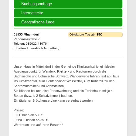
Buchungsanfrage
Internetseite
Geografische Lage
01855
Mittelndorf
Objekt pro Tag ab:
35€
Panoramastraße 7
Telefon: 035022 43076
8 Betten + zusätzlich Aufbettung
Unser Haus in Mittelndorf in der Gemeinde Kirnitzschtal ist ein idealer
Ausgangspunkt für Wander-,
Kletter
- und Radtouren durch die
Sächsische und Böhmische Schweiz. Wanderwege führen fast ab Haus
ins Kirnitzschtal, zum Lichtenhainer Wasserfall, zum Kuhstall, zu den
Schrammsteinen und Affensteinen.
Sie können bei uns eine Ferienwohnung und ein Ferienhaus mit je 4
Betten (bzw. je 2 Schlafzimmer) buchen.
Ein täglicher Brötchenservice kann vereinbart werden.
Preise:
FH Ulbrich ab 50,-€
FEWO Ulbrich ab 35.-€
Wir freuen uns auf Ihren Besuch !