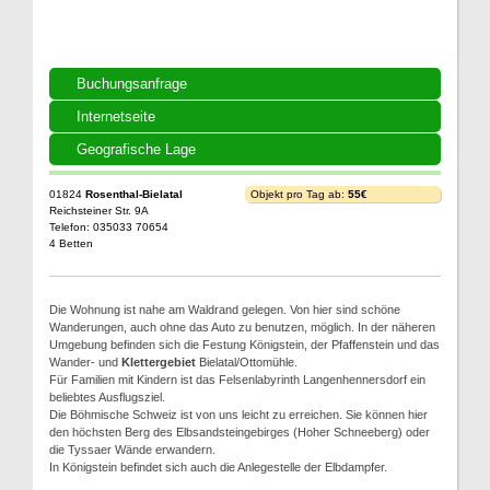
Buchungsanfrage
Internetseite
Geografische Lage
01824
Rosenthal-Bielatal
Objekt pro Tag ab:
55€
Reichsteiner Str. 9A
Telefon: 035033 70654
4 Betten
Die Wohnung ist nahe am Waldrand gelegen. Von hier sind schöne
Wanderungen, auch ohne das Auto zu benutzen, möglich. In der näheren
Umgebung befinden sich die Festung Königstein, der Pfaffenstein und das
Wander- und
Klettergebiet
Bielatal/Ottomühle.
Für Familien mit Kindern ist das Felsenlabyrinth Langenhennersdorf ein
beliebtes Ausflugsziel.
Die Böhmische Schweiz ist von uns leicht zu erreichen. Sie können hier
den höchsten Berg des Elbsandsteingebirges (Hoher Schneeberg) oder
die Tyssaer Wände erwandern.
In Königstein befindet sich auch die Anlegestelle der Elbdampfer.