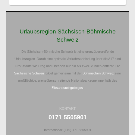
Urlaubsregion Sächsisch-Böhmische
Schweiz
Die Sächsisch-Böhmische Schweiz ist eine grenzübergreifende
Urlaubsregion. Durch eine optimale Verkehrsanbindung über die A17 sind
Großstädte wie Prag und Dresden nur ein bis zwei Stunden entfernt. Die
Sächsische Schweiz
bildet gemeinsam mit der
Böhmischen Schweiz
eine
großflächige, grenzüberschreitende Nationalparkzone innerhalb des
Elbsandsteingebirges
.
KONTAKT
0171 5505901
International: (+49) 171 5505901