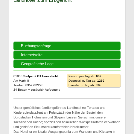
Buchungsanfrage
Internetseite
Geografische Lage
01833
Stolpen / OT Heeselicht
Person pro Tag ab:
63€
Am Markt 8
Doppelzi. p. Tag ab:
126€
Telefon: 0359732290
Einzelzi. p. Tag ab:
83€
24 Betten + zusätzlich Aufbettung
Unser gemütliches familiengeführtes Landhotel mit Terasse und
Kinderspielplatz,liegt am Polenztal,in der Nähe der Bastei, den
Burgstädten Hohnstein und Stolpen. Lassen Sie sich mit unserer
sächsischen Küche; speziell den heimischen Wildspezialitäten verwöhnen
und genießen Sie unsere komfortablen Hotelzimmer.
Das Hotel ist ein idealer Ausgangspunkt zum Wandern und
Klettern
in