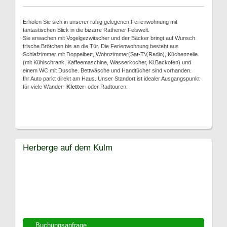
Erholen Sie sich in unserer ruhig gelegenen Ferienwohnung mit
fantastischen Blick in die bizarre Rathener Felswelt.
Sie erwachen mit Vogelgezwitscher und der Bäcker bringt auf Wunsch
frische Brötchen bis an die Tür. Die Ferienwohnung besteht aus
Schlafzimmer mit Doppelbett, Wohnzimmer(Sat-TV,Radio), Küchenzeile
(mit Kühlschrank, Kaffeemaschine, Wasserkocher, Kl.Backofen) und
einem WC mit Dusche. Bettwäsche und Handtücher sind vorhanden.
Ihr Auto parkt direkt am Haus. Unser Standort ist idealer Ausgangspunkt
für viele Wander-
Kletter
- oder Radtouren.
Herberge auf dem Kulm
Buchungsanfrage