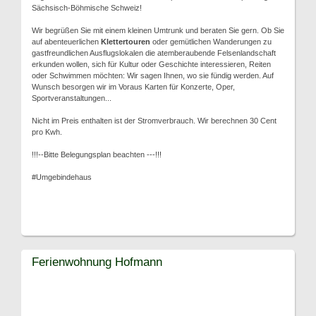
Sächsisch-Böhmische Schweiz!
Wir begrüßen Sie mit einem kleinen Umtrunk und beraten Sie gern. Ob Sie
auf abenteuerlichen
Klettertouren
oder gemütlichen Wanderungen zu
gastfreundlichen Ausflugslokalen die atemberaubende Felsenlandschaft
erkunden wollen, sich für Kultur oder Geschichte interessieren, Reiten
oder Schwimmen möchten: Wir sagen Ihnen, wo sie fündig werden. Auf
Wunsch besorgen wir im Voraus Karten für Konzerte, Oper,
Sportveranstaltungen...
Nicht im Preis enthalten ist der Stromverbrauch. Wir berechnen 30 Cent
pro Kwh.
!!!--Bitte Belegungsplan beachten ---!!!
#Umgebindehaus
Ferienwohnung Hofmann