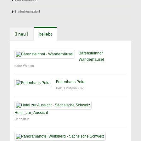
Hinterhermsdorf
neu !
beliebt
Bärensteinhof
Wanderhäusel
nahe Wehlen
Ferienhaus Petra
Dolni Chribska - CZ
Hotel_zur_Aussicht
Hohnstein