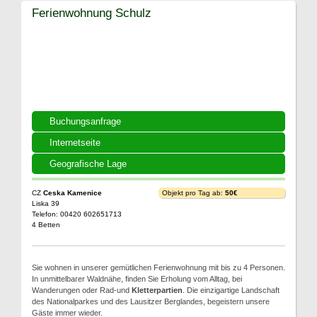
Ferienwohnung Schulz
Buchungsanfrage
Internetseite
Geografische Lage
CZ
Ceska Kamenice
Objekt pro Tag ab:
50€
Liska 39
Telefon: 00420 602651713
4 Betten
Sie wohnen in unserer gemütlichen Ferienwohnung mit bis zu 4 Personen.
In unmittelbarer Waldnähe, finden Sie Erholung vom Alltag, bei
Wanderungen oder Rad-und
Kletterpartien
. Die einzigartige Landschaft
des Nationalparkes und des Lausitzer Berglandes, begeistern unsere
Gäste immer wieder.