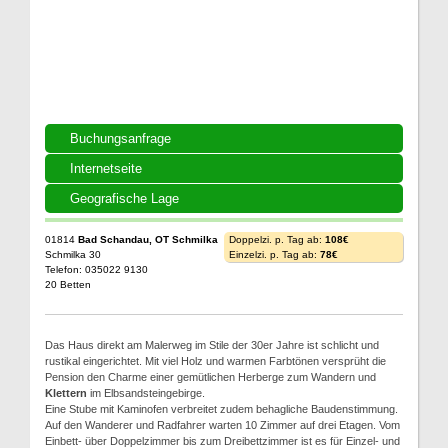
Buchungsanfrage
Internetseite
Geografische Lage
01814
Bad Schandau, OT Schmilka
Doppelzi. p. Tag ab:
108€
Schmilka 30
Einzelzi. p. Tag ab:
78€
Telefon: 035022 9130
20 Betten
Das Haus direkt am Malerweg im Stile der 30er Jahre ist schlicht und
rustikal eingerichtet. Mit viel Holz und warmen Farbtönen versprüht die
Pension den Charme einer gemütlichen Herberge zum Wandern und
Klettern
im Elbsandsteingebirge.
Eine Stube mit Kaminofen verbreitet zudem behagliche Baudenstimmung.
Auf den Wanderer und Radfahrer warten 10 Zimmer auf drei Etagen. Vom
Einbett- über Doppelzimmer bis zum Dreibettzimmer ist es für Einzel- und