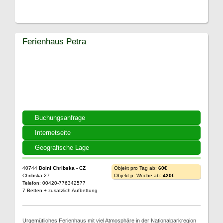
Ferienhaus Petra
Buchungsanfrage
Internetseite
Geografische Lage
40744
Dolni Chribska - CZ
Objekt pro Tag ab:
60€
Chribska 27
Objekt p. Woche ab:
420€
Telefon: 00420-776342577
7 Betten + zusätzlich Aufbettung
Urgemütliches Ferienhaus mit viel Atmosphäre in der Nationalparkregion