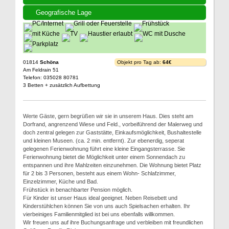
Geografische Lage
01814
Schöna
Objekt pro Tag ab:
64€
Am Feldrain 51
Telefon: 035028 80781
3 Betten + zusätzlich Aufbettung
Werte Gäste, gern begrüßen wir sie in unserem Haus. Dies steht am
Dorfrand, angrenzend Wiese und Feld., vorbeiführend der Malerweg und
doch zentral gelegen zur Gaststätte, Einkaufsmöglichkeit, Bushaltestelle
und kleinen Museen. (ca. 2 min. entfernt). Zur ebenerdig, seperat
gelegenen Ferienwohnung führt eine kleine Eingangsterrasse. Sie
Ferienwohnung bietet die Möglichkeit unter einem Sonnendach zu
entspannen und ihre Mahlzeiten einzunehmen. Die Wohnung bietet Platz
für 2 bis 3 Personen, besteht aus einem Wohn- Schlafzimmer,
Einzelzimmer, Küche und Bad.
Frühstück in benachbarter Pension möglich.
Für Kinder ist unser Haus ideal geeignet. Neben Reisebett und
Kinderstühlchen können Sie von uns auch Spielsachen erhalten. Ihr
vierbeiniges Familienmitglied ist bei uns ebenfalls willkommen.
Wir freuen uns auf ihre Buchungsanfrage und verbleiben mit freundlichen