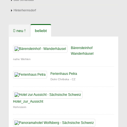
Hinterhermsdorf
neu !
beliebt
Bärensteinhof
Wanderhäusel
nahe Wehlen
Ferienhaus Petra
Dolni Chribska - CZ
Hotel_zur_Aussicht
Hohnstein