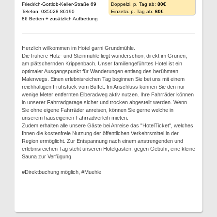
Friedrich-Gottlob-Keller-Straße 69
Doppelzi. p. Tag ab:
80€
Telefon: 035028 86190
Einzelzi. p. Tag ab:
60€
86 Betten + zusätzlich Aufbettung
Herzlich willkommen im Hotel garni Grundmühle.
Die frühere Holz- und Steinmühle liegt wunderschön, direkt im Grünen,
am plätschernden Krippenbach. Unser familiengeführtes Hotel ist ein
optimaler Ausgangspunkt für Wanderungen entlang des berühmten
Malerwegs. Einen erlebnisreichen Tag beginnen Sie bei uns mit einem
reichhaltigen Frühstück vom Buffet. Im Anschluss können Sie den nur
wenige Meter entfernten Elberadweg aktiv nutzen. Ihre Fahrräder können
in unserer Fahrradgarage sicher und trocken abgestellt werden. Wenn
Sie ohne eigene Fahrräder anreisen, können Sie gerne welche in
unserem hauseigenen Fahrradverleih mieten.
Zudem erhalten alle unsere Gäste bei Anreise das "HotelTicket", welches
Ihnen die kostenfreie Nutzung der öffentlichen Verkehrsmittel in der
Region ermöglicht. Zur Entspannung nach einem anstrengenden und
erlebnisreichen Tag steht unseren Hotelgästen, gegen Gebühr, eine kleine
Sauna zur Verfügung.
#Direktbuchung möglich, #Muehle