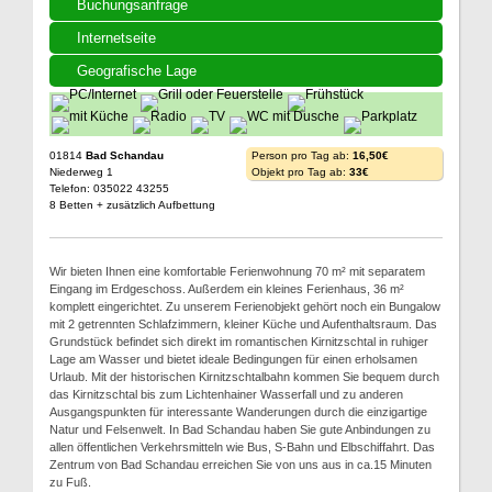
Buchungsanfrage
Internetseite
Geografische Lage
01814
Bad Schandau
Person pro Tag ab:
16,50€
Niederweg 1
Objekt pro Tag ab:
33€
Telefon: 035022 43255
8 Betten + zusätzlich Aufbettung
Wir bieten Ihnen eine komfortable Ferienwohnung 70 m² mit separatem
Eingang im Erdgeschoss. Außerdem ein kleines Ferienhaus, 36 m²
komplett eingerichtet. Zu unserem Ferienobjekt gehört noch ein Bungalow
mit 2 getrennten Schlafzimmern, kleiner Küche und Aufenthaltsraum. Das
Grundstück befindet sich direkt im romantischen Kirnitzschtal in ruhiger
Lage am Wasser und bietet ideale Bedingungen für einen erholsamen
Urlaub. Mit der historischen Kirnitzschtalbahn kommen Sie bequem durch
das Kirnitzschtal bis zum Lichtenhainer Wasserfall und zu anderen
Ausgangspunkten für interessante Wanderungen durch die einzigartige
Natur und Felsenwelt. In Bad Schandau haben Sie gute Anbindungen zu
allen öffentlichen Verkehrsmitteln wie Bus, S-Bahn und Elbschiffahrt. Das
Zentrum von Bad Schandau erreichen Sie von uns aus in ca.15 Minuten
zu Fuß.