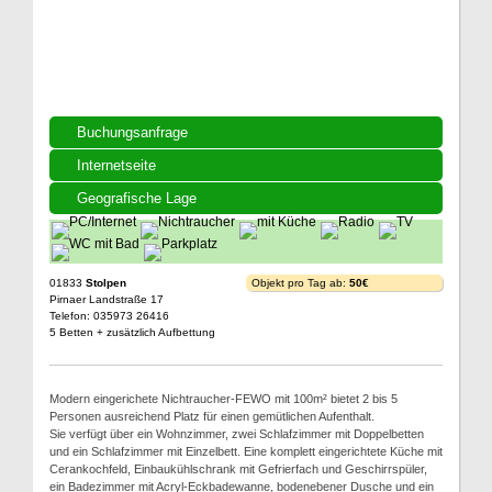
Buchungsanfrage
Internetseite
Geografische Lage
01833
Stolpen
Objekt pro Tag ab:
50€
Pirnaer Landstraße 17
Telefon: 035973 26416
5 Betten + zusätzlich Aufbettung
Modern eingerichete Nichtraucher-FEWO mit 100m² bietet 2 bis 5
Personen ausreichend Platz für einen gemütlichen Aufenthalt.
Sie verfügt über ein Wohnzimmer, zwei Schlafzimmer mit Doppelbetten
und ein Schlafzimmer mit Einzelbett. Eine komplett eingerichtete Küche mit
Cerankochfeld, Einbaukühlschrank mit Gefrierfach und Geschirrspüler,
ein Badezimmer mit Acryl-Eckbadewanne, bodenebener Dusche und ein