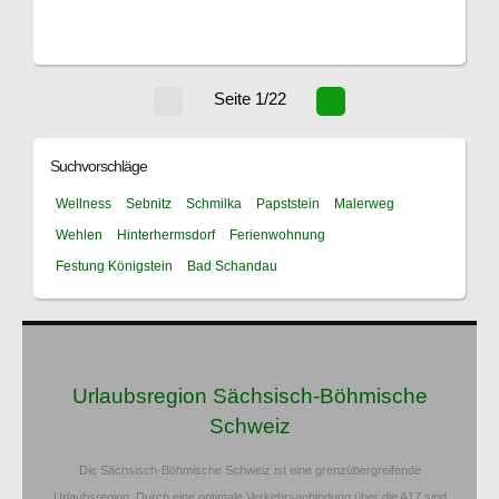
Seite 1/22
Suchvorschläge
Wellness
Sebnitz
Schmilka
Papststein
Malerweg
Wehlen
Hinterhermsdorf
Ferienwohnung
Festung Königstein
Bad Schandau
Urlaubsregion Sächsisch-Böhmische
Schweiz
Die Sächsisch-Böhmische Schweiz ist eine grenzübergreifende
Urlaubsregion. Durch eine optimale Verkehrsanbindung über die A17 sind