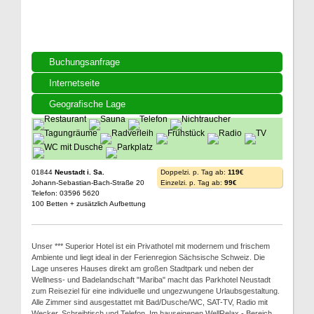
Buchungsanfrage
Internetseite
Geografische Lage
01844
Neustadt i. Sa.
Doppelzi. p. Tag ab:
119€
Johann-Sebastian-Bach-Straße 20
Einzelzi. p. Tag ab:
99€
Telefon: 03596 5620
100 Betten + zusätzlich Aufbettung
Unser *** Superior Hotel ist ein Privathotel mit modernem und frischem
Ambiente und liegt ideal in der Ferienregion Sächsische Schweiz. Die
Lage unseres Hauses direkt am großen Stadtpark und neben der
Wellness- und Badelandschaft "Mariba" macht das Parkhotel Neustadt
zum Reiseziel für eine individuelle und ungezwungene Urlaubsgestaltung.
Alle Zimmer sind ausgestattet mit Bad/Dusche/WC, SAT-TV, Radio mit
Wecker, Schreibtisch und Telefon. Im hauseigenen WellRelax - Bereich