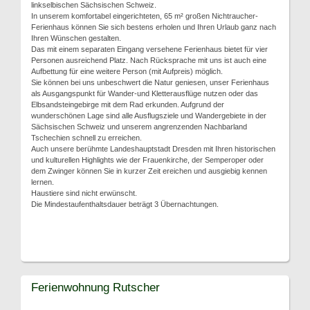
linkselbischen Sächsischen Schweiz.
In unserem komfortabel eingerichteten, 65 m² großen Nichtraucher-
Ferienhaus können Sie sich bestens erholen und Ihren Urlaub ganz nach
Ihren Wünschen gestalten.
Das mit einem separaten Eingang versehene Ferienhaus bietet für vier
Personen ausreichend Platz. Nach Rücksprache mit uns ist auch eine
Aufbettung für eine weitere Person (mit Aufpreis) möglich.
Sie können bei uns unbeschwert die Natur geniesen, unser Ferienhaus
als Ausgangspunkt für Wander-und Kletterausflüge nutzen oder das
Elbsandsteingebirge mit dem Rad erkunden. Aufgrund der
wunderschönen Lage sind alle Ausflugsziele und Wandergebiete in der
Sächsischen Schweiz und unserem angrenzenden Nachbarland
Tschechien schnell zu erreichen.
Auch unsere berühmte Landeshauptstadt Dresden mit Ihren historischen
und kulturellen Highlights wie der Frauenkirche, der Semperoper oder
dem Zwinger können Sie in kurzer Zeit ereichen und ausgiebig kennen
lernen.
Haustiere sind nicht erwünscht.
Die Mindestaufenthaltsdauer beträgt 3 Übernachtungen.
Ferienwohnung Rutscher