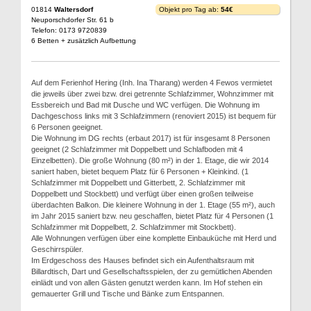
01814
Waltersdorf
Objekt pro Tag ab:
54€
Neuporschdorfer Str. 61 b
Telefon: 0173 9720839
6 Betten + zusätzlich Aufbettung
Auf dem Ferienhof Hering (Inh. Ina Tharang) werden 4 Fewos vermietet
die jeweils über zwei bzw. drei getrennte Schlafzimmer, Wohnzimmer mit
Essbereich und Bad mit Dusche und WC verfügen. Die Wohnung im
Dachgeschoss links mit 3 Schlafzimmern (renoviert 2015) ist bequem für
6 Personen geeignet.
Die Wohnung im DG rechts (erbaut 2017) ist für insgesamt 8 Personen
geeignet (2 Schlafzimmer mit Doppelbett und Schlafboden mit 4
Einzelbetten). Die große Wohnung (80 m²) in der 1. Etage, die wir 2014
saniert haben, bietet bequem Platz für 6 Personen + Kleinkind. (1
Schlafzimmer mit Doppelbett und Gitterbett, 2. Schlafzimmer mit
Doppelbett und Stockbett) und verfügt über einen großen teilweise
überdachten Balkon. Die kleinere Wohnung in der 1. Etage (55 m²), auch
im Jahr 2015 saniert bzw. neu geschaffen, bietet Platz für 4 Personen (1
Schlafzimmer mit Doppelbett, 2. Schlafzimmer mit Stockbett).
Alle Wohnungen verfügen über eine komplette Einbauküche mit Herd und
Geschirrspüler.
Im Erdgeschoss des Hauses befindet sich ein Aufenthaltsraum mit
Billardtisch, Dart und Gesellschaftsspielen, der zu gemütlichen Abenden
einlädt und von allen Gästen genutzt werden kann. Im Hof stehen ein
gemauerter Grill und Tische und Bänke zum Entspannen.