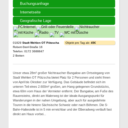
Buchungsanfrage
Internetseite
Geografische Lage
01829
Stadt Wehlen OT Pötzscha
Objekt pro Tag ab:
45€
Robert-Sterl-Straße 16
Telefon: 0172 3688847
2 Betten
Unser etwa 28m² großer Nichtraucher-Bungalow am Ortseingang von
Stadt Wehlen OT Pötzscha bietet Platz für 2 Personen und steht Ihnen
von April bis Oktober zur Verfügung. Das Gebäude befindet sich im
unteren Teil eines 2.600m² großen, am Hang gelegenen Grundstücks,
etwa 60m vom Haus der Vermieter entfernt. Der Bungalow, am Fuße des
Rauensteins, direkt am Malerweg ist der ideale Ausgangspunkt für
Wanderungen in der nahen Umgebung, aber auch für ausgedehnte
Touren in die hintere Sächsische Schweiz oder nach Böhmen. Die S-
Bahn-Haltestelle ist in 5 min erreichbar und der Elberadweg verläuft fast
direkt am Haus vorbei...