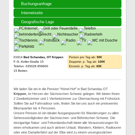
Buchungsanfrage
Internetseite
Geografische Lage
01814
Bad Schandau, OT Krippen
Person pro Tag ab:
50€
F.-G.-Keller-Straße 15
Doppelzi. p. Tag ab:
100€
Telefon: 035028 859600
Einzelzi. p. Tag ab:
65€
15 Betten
Wir laden Sie ein in die Pension "Hönel Hof" in Bad Schandau OT
Krippen
, im Herzen der Sächsischen Schweiz gelegen. Wir bieten Ihnen
2 Zweibettzimmer und 1 Vierbettzimmer zur Übernachtung mit Frühstück.
Sollten Sie auf Fahrradtour sein, finden Sie bei uns auch ein preiswertes
Bikerquartier bis 4 Personen.
Unsere Pension ist ein idealer Ausgangspunkt für Wanderungen zu allen
Sehenswürdigkeiten der Sächsischen- und Böhmischen Schweiz. Die
einzigartige Natur- und Felsenlandschaft bietet alle Voraussetzungen für
einen erholsamen und auch aktiven Urlaub. Wandern, Klettern, Radtouren
oder eine Dampferfahrt auf der Elbe wird zu einem unvergesslichen