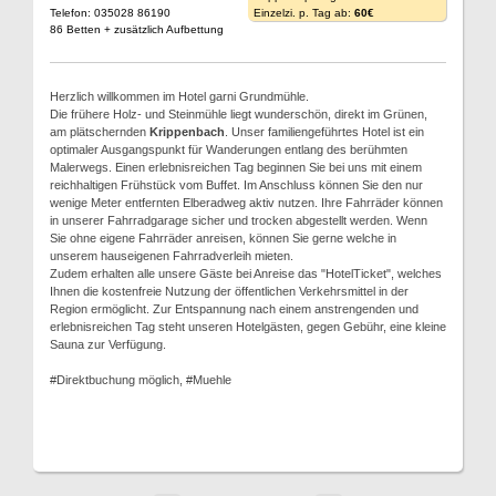
Telefon: 035028 86190
Einzelzi. p. Tag ab:
60€
86 Betten + zusätzlich Aufbettung
Herzlich willkommen im Hotel garni Grundmühle.
Die frühere Holz- und Steinmühle liegt wunderschön, direkt im Grünen,
am plätschernden
Krippenbach
. Unser familiengeführtes Hotel ist ein
optimaler Ausgangspunkt für Wanderungen entlang des berühmten
Malerwegs. Einen erlebnisreichen Tag beginnen Sie bei uns mit einem
reichhaltigen Frühstück vom Buffet. Im Anschluss können Sie den nur
wenige Meter entfernten Elberadweg aktiv nutzen. Ihre Fahrräder können
in unserer Fahrradgarage sicher und trocken abgestellt werden. Wenn
Sie ohne eigene Fahrräder anreisen, können Sie gerne welche in
unserem hauseigenen Fahrradverleih mieten.
Zudem erhalten alle unsere Gäste bei Anreise das "HotelTicket", welches
Ihnen die kostenfreie Nutzung der öffentlichen Verkehrsmittel in der
Region ermöglicht. Zur Entspannung nach einem anstrengenden und
erlebnisreichen Tag steht unseren Hotelgästen, gegen Gebühr, eine kleine
Sauna zur Verfügung.
#Direktbuchung möglich, #Muehle