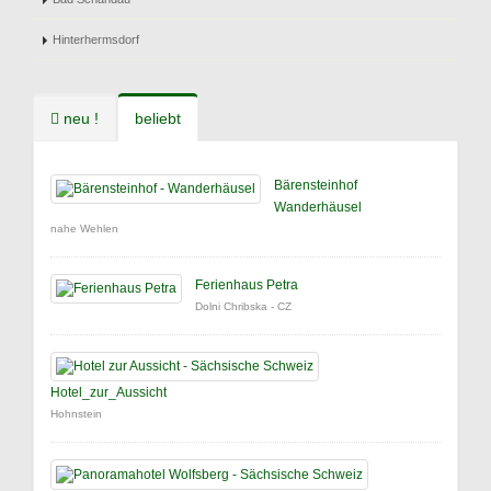
Hinterhermsdorf
neu !
beliebt
Bärensteinhof
Wanderhäusel
nahe Wehlen
Ferienhaus Petra
Dolni Chribska - CZ
Hotel_zur_Aussicht
Hohnstein