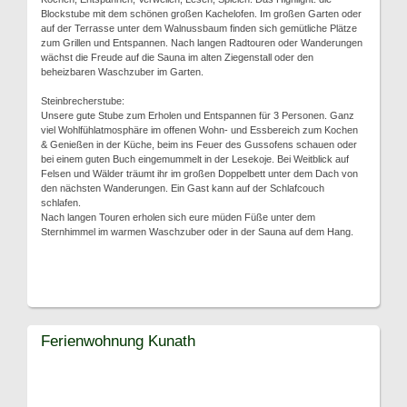
Blockstube mit dem schönen großen Kachelofen. Im großen Garten oder
auf der Terrasse unter dem Walnussbaum finden sich gemütliche Plätze
zum Grillen und Entspannen. Nach langen Radtouren oder Wanderungen
wächst die Freude auf die Sauna im alten Ziegenstall oder den
beheizbaren Waschzuber im Garten.
Steinbrecherstube:
Unsere gute Stube zum Erholen und Entspannen für 3 Personen. Ganz
viel Wohlfühlatmosphäre im offenen Wohn- und Essbereich zum Kochen
& Genießen in der Küche, beim ins Feuer des Gussofens schauen oder
bei einem guten Buch eingemummelt in der Lesekoje. Bei Weitblick auf
Felsen und Wälder träumt ihr im großen Doppelbett unter dem Dach von
den nächsten Wanderungen. Ein Gast kann auf der Schlafcouch
schlafen.
Nach langen Touren erholen sich eure müden Füße unter dem
Sternhimmel im warmen Waschzuber oder in der Sauna auf dem Hang.
Ferienwohnung Kunath