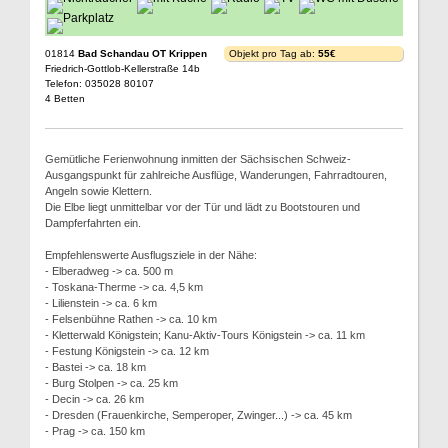
01814
Bad Schandau OT Krippen
Objekt pro Tag ab:
55€
Friedrich-Gottlob-Kellerstraße 14b
Telefon: 035028 80107
4 Betten
Gemütliche Ferienwohnung inmitten der Sächsischen Schweiz-
Ausgangspunkt für zahlreiche Ausflüge, Wanderungen, Fahrradtouren,
Angeln sowie Klettern.
Die Elbe liegt unmittelbar vor der Tür und lädt zu Bootstouren und
Dampferfahrten ein.
Empfehlenswerte Ausflugsziele in der Nähe:
- Elberadweg -> ca. 500 m
- Toskana-Therme -> ca. 4,5 km
- Lilienstein -> ca. 6 km
- Felsenbühne Rathen -> ca. 10 km
- Kletterwald Königstein; Kanu-Aktiv-Tours Königstein -> ca. 11 km
- Festung Königstein -> ca. 12 km
- Bastei -> ca. 18 km
- Burg Stolpen -> ca. 25 km
- Decin -> ca. 26 km
- Dresden (Frauenkirche, Semperoper, Zwinger...) -> ca. 45 km
- Prag -> ca. 150 km