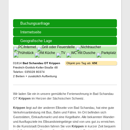
Buchungsanfrage
Internetseite
Geografische Lage
01814
Bad Schandau OT Krippen
Objekt pro Tag ab:
65€
Friedrich-Gottlob-Keller-Straße 48
Telefon: 035028 80374
2 Betten + zusätzlich Aufbettung
Wir laden Sie ein in unsere gemütliche Ferienwohnung in Bad Schandau
OT
Krippen
im Herzen der Sächsischen Schweiz.
Krippen
liegt auf der anderen Elbseite von Bad Schandau, hat eine gute
Verkehrsanbindung mit Bus, Bahn und Fähre. Im Ort befinden sich
Gaststätten, Einkaufsmarkt und eine Kegelbahn. Alle bekannten Wander-
und Ausflugsziele ins Elbsandsteingebirge sind von uns gut zu erreichen.
In die Kunststadt Dresden fahren Sie von
Krippen
in kurzer Zeit bequem