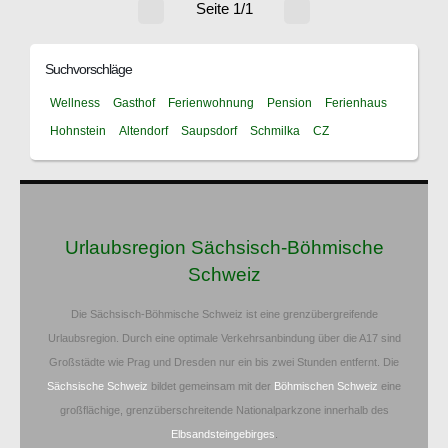
Seite 1/1
Suchvorschläge
Wellness
Gasthof
Ferienwohnung
Pension
Ferienhaus
Hohnstein
Altendorf
Saupsdorf
Schmilka
CZ
Urlaubsregion Sächsisch-Böhmische
Schweiz
Die Sächsisch-Böhmische Schweiz ist eine grenzübergreifende
Urlaubsregion. Durch eine optimale Verkehrsanbindung über die A17 sind
Großstädte wie Prag und Dresden nur ein bis zwei Stunden entfernt. Die
Sächsische Schweiz
bildet gemeinsam mit der
Böhmischen Schweiz
eine
großflächige, grenzüberschreitende Nationalparkzone innerhalb des
Elbsandsteingebirges
.