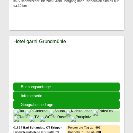
im S-Bahnverkehr. Bis zum Grenzübergang nach Tschechien sind es nur
ca.10 km.
Hotel garni Grundmühle
Buchungsanfrage
Internetseite
Geografische Lage
01814
Bad Schandau, OT Krippen
Person pro Tag ab:
40€
Friedrich-Gottlob-Keller-Straße 69
Doppelzi. p. Tag ab:
80€