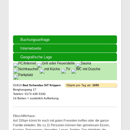
Buchungsanfrage
Internetseite
Geografische Lage
01814
Bad Schandau StT Krippen
Objekt pro Tag ab:
165€
Berghangweg 17
Telefon: 0173 438 5330
14 Betten + zusätzlich Aufbettung
Elbschifferhaus:
Auf 150qm könnt ihr euch mit guten Freunden treffen oder die ganze
Familie einladen. Bis zu 11 Personen können hier gemeinsam Essen,
Kochen, Entspannen, Verweilen, Lesen, Spielen. Das Highlight: die