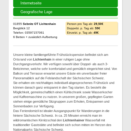
Internetseite
Geografische Lage
01855
Sebnitz OT Lichtenhain
Person pro Tag ab:
29,50€
Bergblick 12
Doppelzi. p. Tag ab:
59€
Telefon: 03597157061
Einzelzi. p. Tag ab:
49€
6 Betten + zusätzlich Aufbettung
Unsere kleine familiengeführte Frühstückspension befindet sich am
Ortsrand von
Lichtenhain
in einer ruhigen Lage ohne
Durchgangsverkehr. Wir verfügen sowohl über Doppel- als auch 3-
Bettzimmer, welche sehr komfortabel und gemütlich eingerichtet sind. Von
Balkon und Terrasse erwartet unsere Gäste ein unverbauter freier
Panoramablick auf die Felslandschaft der Sächsischen Schweiz.
Sie erhalten ein reichhaltiges individuell abgesprochenes Frühstück und
können danach ganz entspannt in den Tag starten. Es besteht die
Möglichkeit, gemeinschaftlich einen Kühlschrank sowie Wasserkocher
und Kaffeemaschine zu nutzen. In unserem großen, gepflegten Garten
stehen einige gemütliche Sitzgruppen zum Erholen, Entspannen und
Sonnenbaden zur Verfügung.
Das Feriendomizil ist idealer Ausgangspunkt für Wanderungen in die
hintere Sächsische Schweiz. In ca. 25 Minuten erreicht man im
wildromantischen Kirnitzschtal den
Lichtenhainer
Wasserfall mit
traditioneller Gaststätte und befindet sich schon mitten im Herzen des
Nationalparks Sächsische Schweiz.