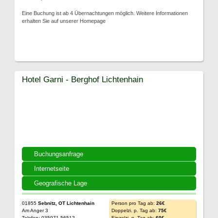
Eine Buchung ist ab 4 Übernachtungen möglich. Weitere Informationen
erhalten Sie auf unserer Homepage
Hotel Garni - Berghof Lichtenhain
Buchungsanfrage
Internetseite
Geografische Lage
01855
Sebnitz, OT Lichtenhain
Person pro Tag ab:
26€
Am Anger 3
Doppelzi. p. Tag ab:
75€
Telefon: 035971-56512
Einzelzi. p. Tag ab:
60€