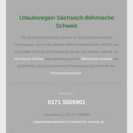
Urlaubsregion Sächsisch-Böhmische
Schweiz
Die Sächsisch-Böhmische Schweiz ist eine grenzübergreifende
Urlaubsregion. Durch eine optimale Verkehrsanbindung über die A17 sind
Großstädte wie Prag und Dresden nur ein bis zwei Stunden entfernt. Die
Sächsische Schweiz
bildet gemeinsam mit der
Böhmischen Schweiz
eine
großflächige, grenzüberschreitende Nationalparkzone innerhalb des
Elbsandsteingebirges
.
KONTAKT
0171 5505901
International: (+49) 171 5505901
redaktion(at)saechsisch-boehmische-schweiz.de