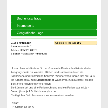
Buchungsanfrage
Internetseite
Geografische Lage
01855
Mittelndorf
Objekt pro Tag ab:
35€
Panoramastraße 7
Telefon: 035022 43076
8 Betten + zusätzlich Aufbettung
Unser Haus in Mittelndorf in der Gemeinde Kirnitzschtal ist ein idealer
Ausgangspunkt für Wander-, Kletter- und Radtouren durch die
Sächsische und Böhmische Schweiz. Wanderwege führen fast ab Haus
ins Kirnitzschtal, zum
Lichtenhainer
Wasserfall, zum Kuhstall, zu den
Schrammsteinen und Affensteinen.
Sie können bei uns eine Ferienwohnung und ein Ferienhaus mit je 4
Betten (bzw. je 2 Schlafzimmer) buchen.
Ein täglicher Brötchenservice kann vereinbart werden.
Preise:
FH Ulbrich ab 50,-€