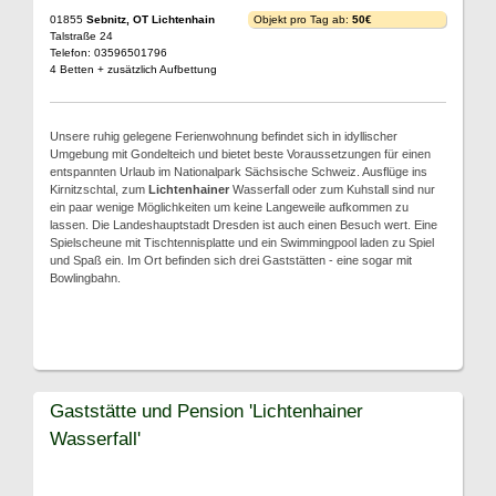
01855
Sebnitz, OT Lichtenhain
Objekt pro Tag ab:
50€
Talstraße 24
Telefon: 03596501796
4 Betten + zusätzlich Aufbettung
Unsere ruhig gelegene Ferienwohnung befindet sich in idyllischer
Umgebung mit Gondelteich und bietet beste Voraussetzungen für einen
entspannten Urlaub im Nationalpark Sächsische Schweiz. Ausflüge ins
Kirnitzschtal, zum
Lichtenhainer
Wasserfall oder zum Kuhstall sind nur
ein paar wenige Möglichkeiten um keine Langeweile aufkommen zu
lassen. Die Landeshauptstadt Dresden ist auch einen Besuch wert. Eine
Spielscheune mit Tischtennisplatte und ein Swimmingpool laden zu Spiel
und Spaß ein. Im Ort befinden sich drei Gaststätten - eine sogar mit
Bowlingbahn.
Gaststätte und Pension 'Lichtenhainer
Wasserfall'