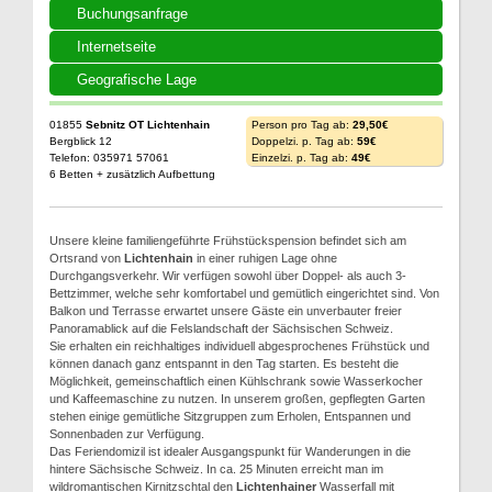
Buchungsanfrage
Internetseite
Geografische Lage
01855
Sebnitz OT Lichtenhain
Person pro Tag ab:
29,50€
Bergblick 12
Doppelzi. p. Tag ab:
59€
Telefon: 035971 57061
Einzelzi. p. Tag ab:
49€
6 Betten + zusätzlich Aufbettung
Unsere kleine familiengeführte Frühstückspension befindet sich am
Ortsrand von
Lichtenhain
in einer ruhigen Lage ohne
Durchgangsverkehr. Wir verfügen sowohl über Doppel- als auch 3-
Bettzimmer, welche sehr komfortabel und gemütlich eingerichtet sind. Von
Balkon und Terrasse erwartet unsere Gäste ein unverbauter freier
Panoramablick auf die Felslandschaft der Sächsischen Schweiz.
Sie erhalten ein reichhaltiges individuell abgesprochenes Frühstück und
können danach ganz entspannt in den Tag starten. Es besteht die
Möglichkeit, gemeinschaftlich einen Kühlschrank sowie Wasserkocher
und Kaffeemaschine zu nutzen. In unserem großen, gepflegten Garten
stehen einige gemütliche Sitzgruppen zum Erholen, Entspannen und
Sonnenbaden zur Verfügung.
Das Feriendomizil ist idealer Ausgangspunkt für Wanderungen in die
hintere Sächsische Schweiz. In ca. 25 Minuten erreicht man im
wildromantischen Kirnitzschtal den
Lichtenhainer
Wasserfall mit