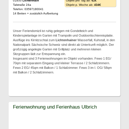
01855
Lichtenhain
Objekt pro Tag ab:
62€
Talstraße 24a
Objekt p. Woche ab:
434€
Telefon: 03597180041
14 Betten + zusätzlich Aufbettung
Unser Feriendomizil ist ruhig gelegen mit Gondelteich und
Kinderspielanlage im Garten mit Trampolin und Outdoortischtennisplatte.
Ausflüge ins Kirnitzschtal zum
Lichtenhainer
Wasserfall, Kuhstall, in den
Nationalpark Sächsische Schweiz sind direkt ab Unterkunft möglich. Der
großzügig angelegte Garten mit Grillplatz und mehreren kleinen
Sitzgruppen lädt zur Entspannung ein.
Insgesamt sind 3 Ferienwohnungen im Objekt vorhanden. Fewo 1 EG/
70qm mit separatem Eingang und kleiner Terrasse / 2 Schlafzimmern.
Fewo 2 EG/ 45qm mit Balkon / 1 Schlafzimmer. Fewo 3 im I. OG/ 58qm
mit Balkon / 2 Schlafzimmern.
Ferienwohnung und Ferienhaus Ulbrich