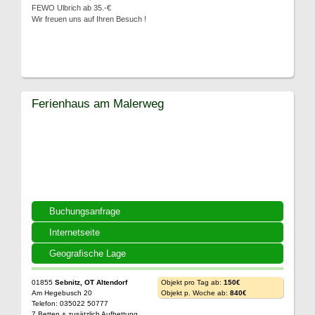
FEWO Ulbrich ab 35.-€
Wir freuen uns auf Ihren Besuch !
Ferienhaus am Malerweg
Buchungsanfrage
Internetseite
Geografische Lage
01855
Sebnitz, OT Altendorf
Objekt pro Tag ab:
150€
Am Hegebusch 20
Objekt p. Woche ab:
840€
Telefon: 035022 50777
7 Betten + zusätzlich Aufbettung