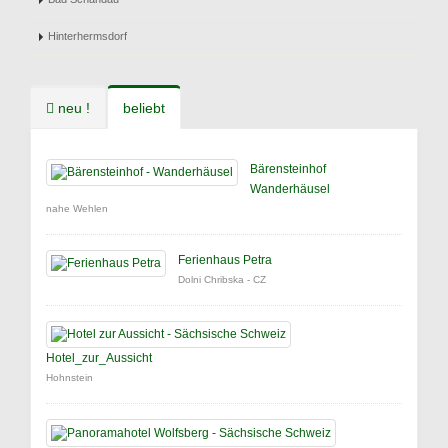
Hinterhermsdorf
neu !
beliebt
Bärensteinhof
Wanderhäusel
nahe Wehlen
Ferienhaus Petra
Dolni Chribska - CZ
Hotel_zur_Aussicht
Hohnstein