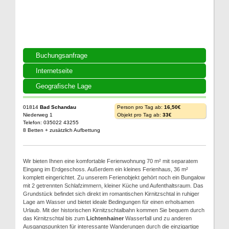
Buchungsanfrage
Internetseite
Geografische Lage
01814
Bad Schandau
Person pro Tag ab:
16,50€
Niederweg 1
Objekt pro Tag ab:
33€
Telefon: 035022 43255
8 Betten + zusätzlich Aufbettung
Wir bieten Ihnen eine komfortable Ferienwohnung 70 m² mit separatem
Eingang im Erdgeschoss. Außerdem ein kleines Ferienhaus, 36 m²
komplett eingerichtet. Zu unserem Ferienobjekt gehört noch ein Bungalow
mit 2 getrennten Schlafzimmern, kleiner Küche und Aufenthaltsraum. Das
Grundstück befindet sich direkt im romantischen Kirnitzschtal in ruhiger
Lage am Wasser und bietet ideale Bedingungen für einen erholsamen
Urlaub. Mit der historischen Kirnitzschtalbahn kommen Sie bequem durch
das Kirnitzschtal bis zum
Lichtenhainer
Wasserfall und zu anderen
Ausgangspunkten für interessante Wanderungen durch die einzigartige