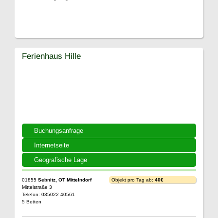
Ferienhaus Hille
Buchungsanfrage
Internetseite
Geografische Lage
01855
Sebnitz, OT Mittelndorf
Objekt pro Tag ab:
40€
Mittelstraße 3
Telefon: 035022 40561
5 Betten