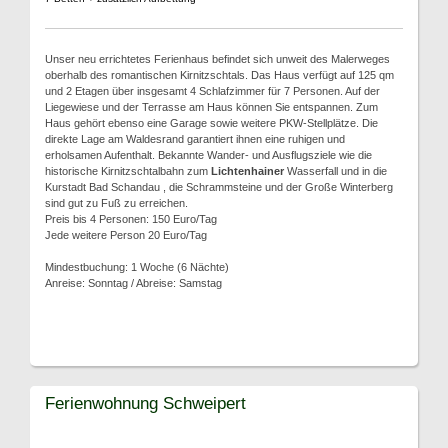
Unser neu errichtetes Ferienhaus befindet sich unweit des Malerweges
oberhalb des romantischen Kirnitzschtals. Das Haus verfügt auf 125 qm
und 2 Etagen über insgesamt 4 Schlafzimmer für 7 Personen. Auf der
Liegewiese und der Terrasse am Haus können Sie entspannen. Zum
Haus gehört ebenso eine Garage sowie weitere PKW-Stellplätze. Die
direkte Lage am Waldesrand garantiert ihnen eine ruhigen und
erholsamen Aufenthalt. Bekannte Wander- und Ausflugsziele wie die
historische Kirnitzschtalbahn zum
Lichtenhainer
Wasserfall und in die
Kurstadt Bad Schandau , die Schrammsteine und der Große Winterberg
sind gut zu Fuß zu erreichen.
Preis bis 4 Personen: 150 Euro/Tag
Jede weitere Person 20 Euro/Tag
Mindestbuchung: 1 Woche (6 Nächte)
Anreise: Sonntag / Abreise: Samstag
Ferienwohnung Schweipert