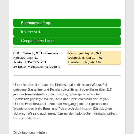
Buchungsanfrage
Internetseite
Geografische Lage
01855
Sebnitz, OT Lichtenhain
Person pro Tag ab:
37€
Kirnitzschtalstr. 11
Doppelzi. p. Tag ab:
74€
Telefon: 035971 53733
Einzelzi. p. Tag ab:
48€
20 Betten + zusätzlich Aufbettung
Unser in reizvoller Lage des Kirnitzschtales direkt am Wasserfall
gelegene Gaststätte und Pension bietet Ihnen in bewährter über 117-
jähriger Familientradition: sächsische, gutbürgerliche Küche.
Spezialität: gepflegte Weine, Biere und Spirituosen aus der Region.
Unsere Einkehrstätte ist zentraler Ausgangspunkt für geruhsame
Wanderungen in die Berg- und Felsenwelt der hinteren Sächsischen
Schweiz. Wir sind auch erreichbar mit der historischen Kirnitzschtalbahn
bis zur Endstation.
Direktbuchung möglich