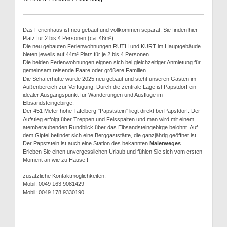
Das Ferienhaus ist neu gebaut und vollkommen separat. Sie finden hier
Platz für 2 bis 4 Personen (ca. 46m²).
Die neu gebauten Ferienwohnungen RUTH und KURT im Hauptgebäude
bieten jeweils auf 44m² Platz für je 2 bis 4 Personen.
Die beiden Ferienwohnungen eignen sich bei gleichzeitiger Anmietung für
gemeinsam reisende Paare oder größere Familien.
Die Schäferhütte wurde 2025 neu gebaut und steht unseren Gästen im
Außenbereich zur Verfügung. Durch die zentrale Lage ist Papstdorf ein
idealer Ausgangspunkt für Wanderungen und Ausflüge im
Elbsandsteingebirge.
Der 451 Meter hohe Tafelberg "Papststein" liegt direkt bei Papstdorf. Der
Aufstieg erfolgt über Treppen und Felsspalten und man wird mit einem
atemberaubenden Rundblick über das Elbsandsteingebirge belohnt. Auf
dem Gipfel befindet sich eine Berggaststätte, die ganzjährig geöffnet ist.
Der Papststein ist auch eine Station des bekannten
Malerweges
.
Erleben Sie einen unvergesslichen Urlaub und fühlen Sie sich vom ersten
Moment an wie zu Hause !
zusätzliche Kontaktmöglichkeiten:
Mobil: 0049 163 9081429
Mobil: 0049 178 9330190