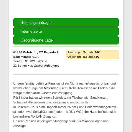
Buchungsanfrage
Internetseite
Geografische Lage
01824
Gohrisch , OT Papstdorf
Person pro Tag ab:
26€
Bauerngasse 91 A
Objekt pro Tag ab:
44€
Telefon: 035021 - 67286
22 Betten + zusätzlich Aufbettung
Unsere familiär geführte Pension ist ein Nichtraucherhaus in ruhiger und
waldreicher Lage am
Malerweg
. Gemütliche Terrassen mit Blick auf die
Berge stehen allen Gästen zur Verfügung.
Für Kinder haben wir einen Spielplatz mit Tischtennis, Sandkasten,
Schaukel, Klettergerüst mit Kletterwand und Rutsche.
In unserem Haus sind Doppelzimmer 26 qm ) und Ferienwohnungen mit
ein oder zwei Schlafräumen ( jeder mit DU / WC ). Im Haus befindet sich
kostenfreier W- LAN Zugang.
Unsere Pension ist ein guter Ausgangspunkt für Wanderungen und
Ausflüge.