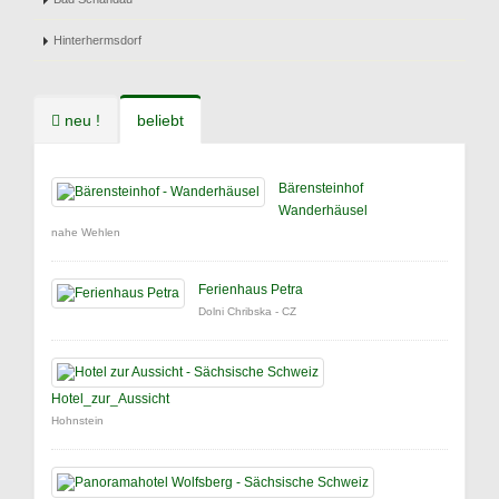
Hinterhermsdorf
neu !
beliebt
Bärensteinhof
Wanderhäusel
nahe Wehlen
Ferienhaus Petra
Dolni Chribska - CZ
Hotel_zur_Aussicht
Hohnstein