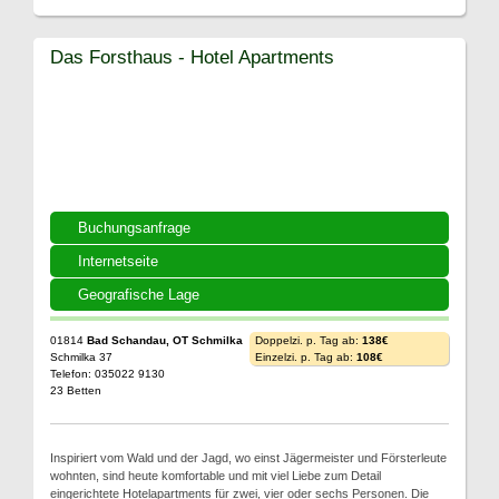
Das Forsthaus - Hotel Apartments
Buchungsanfrage
Internetseite
Geografische Lage
01814
Bad Schandau, OT Schmilka
Doppelzi. p. Tag ab:
138€
Schmilka 37
Einzelzi. p. Tag ab:
108€
Telefon: 035022 9130
23 Betten
Inspiriert vom Wald und der Jagd, wo einst Jägermeister und Försterleute
wohnten, sind heute komfortable und mit viel Liebe zum Detail
eingerichtete Hotelapartments für zwei, vier oder sechs Personen. Die