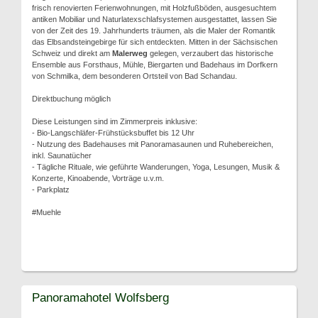
frisch renovierten Ferienwohnungen, mit Holzfußböden, ausgesuchtem
antiken Mobiliar und Naturlatexschlafsystemen ausgestattet, lassen Sie
von der Zeit des 19. Jahrhunderts träumen, als die Maler der Romantik
das Elbsandsteingebirge für sich entdeckten. Mitten in der Sächsischen
Schweiz und direkt am
Malerweg
gelegen, verzaubert das historische
Ensemble aus Forsthaus, Mühle, Biergarten und Badehaus im Dorfkern
von Schmilka, dem besonderen Ortsteil von Bad Schandau.
Direktbuchung möglich
Diese Leistungen sind im Zimmerpreis inklusive:
- Bio-Langschläfer-Frühstücksbuffet bis 12 Uhr
- Nutzung des Badehauses mit Panoramasaunen und Ruhebereichen,
inkl. Saunatücher
- Tägliche Rituale, wie geführte Wanderungen, Yoga, Lesungen, Musik &
Konzerte, Kinoabende, Vorträge u.v.m.
- Parkplatz
#Muehle
Panoramahotel Wolfsberg