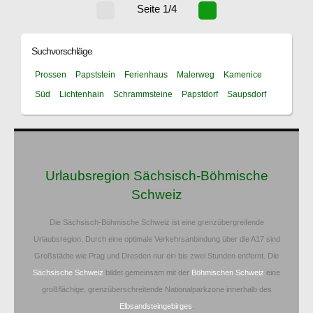
Seite 1/4
Suchvorschläge
Prossen
Papststein
Ferienhaus
Malerweg
Kamenice
Süd
Lichtenhain
Schrammsteine
Papstdorf
Saupsdorf
Urlaubsregion Sächsisch-Böhmische
Schweiz
Die Sächsisch-Böhmische Schweiz ist eine grenzübergreifende
Urlaubsregion. Durch eine optimale Verkehrsanbindung über die A17 sind
Großstädte wie Prag und Dresden nur ein bis zwei Stunden entfernt. Die
Sächsische Schweiz
bildet gemeinsam mit der
Böhmischen Schweiz
eine
großflächige, grenzüberschreitende Nationalparkzone innerhalb des
Elbsandsteingebirges
.