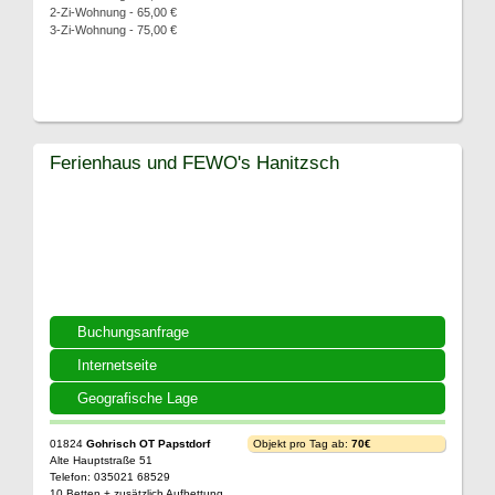
2-Zi-Wohnung - 65,00 €
3-Zi-Wohnung - 75,00 €
Ferienhaus und FEWO's Hanitzsch
Buchungsanfrage
Internetseite
Geografische Lage
01824
Gohrisch OT Papstdorf
Objekt pro Tag ab:
70€
Alte Hauptstraße 51
Telefon: 035021 68529
10 Betten + zusätzlich Aufbettung