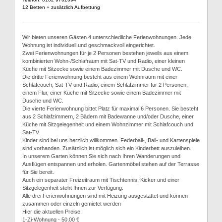
12 Betten + zusätzlich Aufbettung
Wir bieten unseren Gästen 4 unterschiedliche Ferienwohnungen. Jede
Wohnung ist individuell und geschmackvoll eingerichtet.
Zwei Ferienwohnungen für je 2 Personen bestehen jeweils aus einem
kombinierten Wohn-/Schlafraum mit Sat-TV und Radio, einer kleinen
Küche mit Sitzecke sowie einem Badezimmer mit Dusche und WC.
Die dritte Ferienwohnung besteht aus einem Wohnraum mit einer
Schlafcouch, Sat-TV und Radio, einem Schlafzimmer für 2 Personen,
einem Flur, einer Küche mit Sitzecke sowie einem Badezimmer mit
Dusche und WC.
Die vierte Ferienwohnung bittet Platz für maximal 6 Personen. Sie besteht
aus 2 Schlafzimmern, 2 Bädern mit Badewanne und/oder Dusche, einer
Küche mit Sitzgelegenheit und einem Wohnzimmer mit Schlafcouch und
Sat-TV.
Kinder sind bei uns herzlich willkommen. Federball-, Ball- und Kartenspiele
sind vorhanden. Zusätzlich ist möglich sich ein Kinderbett auszuleihen.
In unserem Garten können Sie sich nach Ihren Wanderungen und
Ausflügen entspannen und erholen. Gartenmöbel stehen auf der Terrasse
für Sie bereit.
Auch ein separater Freizeitraum mit Tischtennis, Kicker und einer
Sitzgelegenheit steht Ihnen zur Verfügung.
Alle drei Ferienwohnungen sind mit Heizung ausgestattet und können
zusammen oder einzeln gemietet werden
Hier die aktuellen Preise:
1-Zi-Wohnung - 50,00 €