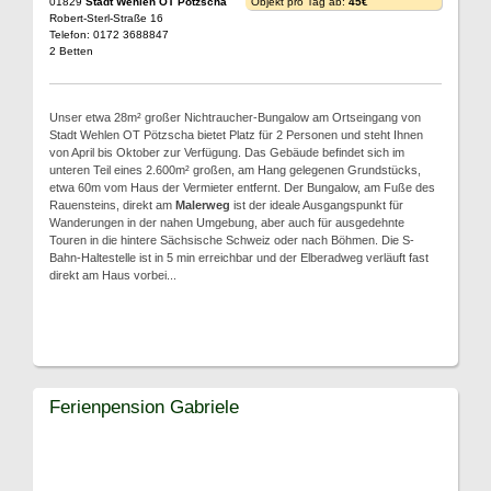
01829
Stadt Wehlen OT Pötzscha
Objekt pro Tag ab:
45€
Robert-Sterl-Straße 16
Telefon: 0172 3688847
2 Betten
Unser etwa 28m² großer Nichtraucher-Bungalow am Ortseingang von
Stadt Wehlen OT Pötzscha bietet Platz für 2 Personen und steht Ihnen
von April bis Oktober zur Verfügung. Das Gebäude befindet sich im
unteren Teil eines 2.600m² großen, am Hang gelegenen Grundstücks,
etwa 60m vom Haus der Vermieter entfernt. Der Bungalow, am Fuße des
Rauensteins, direkt am
Malerweg
ist der ideale Ausgangspunkt für
Wanderungen in der nahen Umgebung, aber auch für ausgedehnte
Touren in die hintere Sächsische Schweiz oder nach Böhmen. Die S-
Bahn-Haltestelle ist in 5 min erreichbar und der Elberadweg verläuft fast
direkt am Haus vorbei...
Ferienpension Gabriele