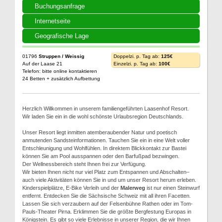
Buchungsanfrage
Internetseite
Geografische Lage
01796
Struppen / Weissig
Doppelzi. p. Tag ab:
125€
Auf der Laase 21
Einzelzi. p. Tag ab:
100€
Telefon: bitte online kontaktieren
24 Betten + zusätzlich Aufbettung
Herzlich Willkommen in unserem familiengeführten Laasenhof Resort.
Wir laden Sie ein in die wohl schönste Urlaubsregion Deutschlands.
Unser Resort liegt inmitten atemberaubender Natur und poetisch
anmutenden Sandsteinformationen. Tauchen Sie ein in eine Welt voller
Entschleunigung und Wohlfühlen. In direktem Blickkontakt zur Bastei
können Sie am Pool ausspannen oder den Barfußpad bezwingen.
Der Wellnessbereich steht Ihnen frei zur Verfügung.
Wir bieten Ihnen nicht nur viel Platz zum Entspannen und Abschalten–
auch viele Aktivitäten können Sie in und um unser Resort herum erleben.
Kinderspielplätze, E-Bike Verleih und der
Malerweg
ist nur einen Steinwurf
entfernt. Entdecken Sie die Sächsische Schweiz mit all ihren Facetten.
Lassen Sie sich verzaubern auf der Felsenbühne Rathen oder im Tom-
Pauls-Theater Pirna. Erklimmen Sie die größte Bergfestung Europas in
Königstein. Es gibt so viele Erlebnisse in unserer Region, die wir Ihnen