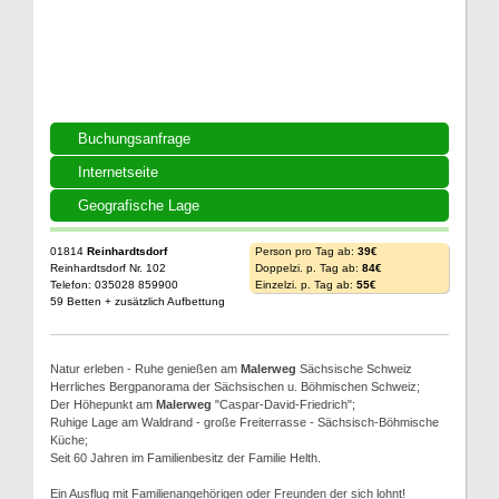
Buchungsanfrage
Internetseite
Geografische Lage
01814
Reinhardtsdorf
Person pro Tag ab:
39€
Reinhardtsdorf Nr. 102
Doppelzi. p. Tag ab:
84€
Telefon: 035028 859900
Einzelzi. p. Tag ab:
55€
59 Betten + zusätzlich Aufbettung
Natur erleben - Ruhe genießen am
Malerweg
Sächsische Schweiz
Herrliches Bergpanorama der Sächsischen u. Böhmischen Schweiz;
Der Höhepunkt am
Malerweg
"Caspar-David-Friedrich";
Ruhige Lage am Waldrand - große Freiterrasse - Sächsisch-Böhmische
Küche;
Seit 60 Jahren im Familienbesitz der Familie Helth.
Ein Ausflug mit Familienangehörigen oder Freunden der sich lohnt!