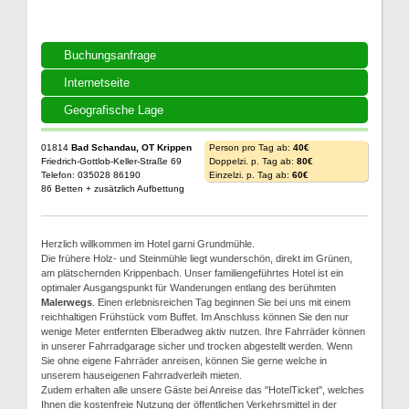
Buchungsanfrage
Internetseite
Geografische Lage
01814
Bad Schandau, OT Krippen
Person pro Tag ab:
40€
Friedrich-Gottlob-Keller-Straße 69
Doppelzi. p. Tag ab:
80€
Telefon: 035028 86190
Einzelzi. p. Tag ab:
60€
86 Betten + zusätzlich Aufbettung
Herzlich willkommen im Hotel garni Grundmühle.
Die frühere Holz- und Steinmühle liegt wunderschön, direkt im Grünen,
am plätschernden Krippenbach. Unser familiengeführtes Hotel ist ein
optimaler Ausgangspunkt für Wanderungen entlang des berühmten
Malerwegs
. Einen erlebnisreichen Tag beginnen Sie bei uns mit einem
reichhaltigen Frühstück vom Buffet. Im Anschluss können Sie den nur
wenige Meter entfernten Elberadweg aktiv nutzen. Ihre Fahrräder können
in unserer Fahrradgarage sicher und trocken abgestellt werden. Wenn
Sie ohne eigene Fahrräder anreisen, können Sie gerne welche in
unserem hauseigenen Fahrradverleih mieten.
Zudem erhalten alle unsere Gäste bei Anreise das "HotelTicket", welches
Ihnen die kostenfreie Nutzung der öffentlichen Verkehrsmittel in der