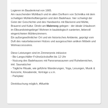
Logieren im Baudenkmal von 1665.
Am rauschenden Mühlbach und im alten Dorfkern von Schmilka mit dem
schattigen Mühlenhofbiergarten und dem Badehaus: hier schwingt der
Geist der Geschichte und des Handwerks mit Bäckerei und Mühle,
Brauerei und Kultur. Direkt am
Malerweg
gelegen - der ideale Urlaubsort
im Elbsandsteingebirge! Wohnen in baubiologisch sanierten, liebevoll
eingerichteten Mühlenzimmern.
Ein außergewöhnlicher Ort und ein historisches Ambiente, geprägt vom
Duft des naturbelassenen Holzes und ausgesuchten antiken Möbeln und
Wohnaccessoires.
Diese Leistungen sind im Zimmerpreis inklusive:
- Bio-Langschläfer-Frühstücksbuffet bis 12 Uhr
- Nutzung des Badehauses mit Panoramasaunen und Ruhebereichen,
inkl. Saunatücher
- Tägliche Rituale, wie geführte Wanderungen, Yoga, Lesungen, Musik &
Konzerte, Kinoabende, Vorträge u.v.m.
- Parkplatz
Direktbuchung möglich, #Muehle