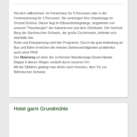
Herzlich willkommen: Im Ferienhaus für 5 Personen oder in der
Ferienwohnung für 3 Personen. Sie verbringen Ihre Urlaubstage im
Ortsteil Schöna. Dieser liegt im Elbsandsteingebirge, eingebettet von
unseren "Hausbergen" der Kaiserkrone und dem Zirkelstein. Der höchste
Berg der Sächsischen Schweiz, der große Zschirnstein, befindet sich
ebenfalls hier.
Ruhe und Entspannung sind hier Programm. Durch die gute Anbindung an
Bus und Bahn erreichen die meisten Sehenswürdigkeiten problemlos
auch ohne PKW.
Der
Malerweg
ist einer der schönsten Wanderwege Deutschlands.
Etappe 6 dieses Weges verläuft durch unseren Ort.
Mit der Elbfähre gelangt man direkt nach Hrensko, dem Tor zur
Böhmischen Schweiz.
Hotel garni Grundmühle