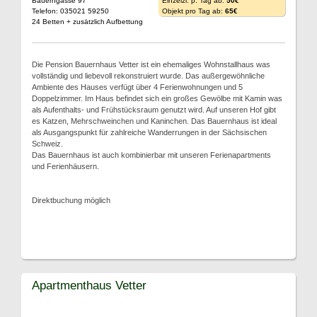
Bauerngasse 97
Einzelzi. p. Tag ab:
50€
Telefon: 035021 59250
Objekt pro Tag ab:
65€
24 Betten + zusätzlich Aufbettung
Die Pension Bauernhaus Vetter ist ein ehemaliges Wohnstallhaus was
vollständig und liebevoll rekonstruiert wurde. Das außergewöhnliche
Ambiente des Hauses verfügt über 4 Ferienwohnungen und 5
Doppelzimmer. Im Haus befindet sich ein großes Gewölbe mit Kamin was
als Aufenthalts- und Frühstücksraum genutzt wird. Auf unseren Hof gibt
es Katzen, Mehrschweinchen und Kaninchen. Das Bauernhaus ist ideal
als Ausgangspunkt für zahlreiche Wanderrungen in der Sächsischen
Schweiz.
Das Bauernhaus ist auch kombinierbar mit unseren Ferienapartments
und Ferienhäusern.
Direktbuchung möglich
Apartmenthaus Vetter