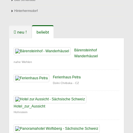
Hinterhermsdorf
neu !
beliebt
Bärensteinhof
Wanderhäusel
nahe Wehlen
Ferienhaus Petra
Dolni Chribska - CZ
Hotel_zur_Aussicht
Hohnstein