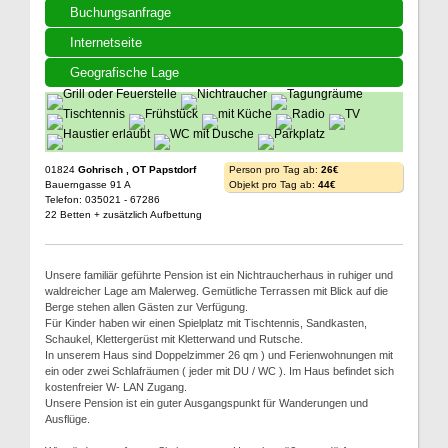
Buchungsanfrage
Internetseite
Geografische Lage
01824
Gohrisch , OT Papstdorf
Person pro Tag ab:
26€
Bauerngasse 91 A
Objekt pro Tag ab:
44€
Telefon: 035021 - 67286
22 Betten + zusätzlich Aufbettung
Unsere familiär geführte Pension ist ein Nichtraucherhaus in ruhiger und
waldreicher Lage am Malerweg. Gemütliche Terrassen mit Blick auf die
Berge stehen allen Gästen zur Verfügung.
Für Kinder haben wir einen Spielplatz mit Tischtennis, Sandkasten,
Schaukel, Klettergerüst mit Kletterwand und Rutsche.
In unserem Haus sind Doppelzimmer 26 qm ) und Ferienwohnungen mit
ein oder zwei Schlafräumen ( jeder mit DU / WC ). Im Haus befindet sich
kostenfreier W- LAN Zugang.
Unsere Pension ist ein guter Ausgangspunkt für Wanderungen und
Ausflüge.