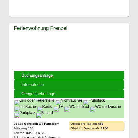
Ferienwohnung Frenzel
Buchungsanfrage
Internetseite
Geografische Lage
01824
Gohrisch OT Papstdorf
Objekt pro Tag ab:
45€
Mittelweg 105
Objekt p. Woche ab:
315€
Telefon: 035021 67223
6 Betten + zusätzlich Aufbettung