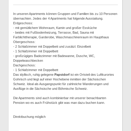
In unseren Apartments können Gruppen und Familien bis zu 10 Personen
übernachten. Jedes der 4 Apartments hat folgende Ausstattung.
Erdgeschoss:
- mit gemütlichem Wohnraum, Kamin und großer Essküche
- beides mit Fußbodenheizung, Terrasse, Bad, Sauna mit
Farblichttherapie, Garderobe, Waschmaschinenraum im Haupthaus
Obergeschoss:
- 2 Schlafzimmer mit Doppelbett und zusätzl. Einzelbett
- 1 Schlafzimmer mit Doppelbett
- großzügiges Badezimmer mit Badewanne, Dusche, WC,
Doppelwaschbecken
Dachgeschoss:
- 1 Schlafzimmer mit Doppelbett
Das idyllisch, ruhig gelegene
Papstdorf
ist ein Ortsteil des Luftkurortes
Gohrisch und liegt auf einer Hochebene inmitten der Sächsischen
Schweiz. Ideal als Ausgangspunkt für zahlreiche Wanderungen und
Ausflüge in die Sächsische und Böhmische Schweiz.
Die Apartments sind auch kombinierbar mit unserer benachbarten
Pension wo es auch Frühstück gibt was man dazu buchen kann.
Direktbuchung möglich