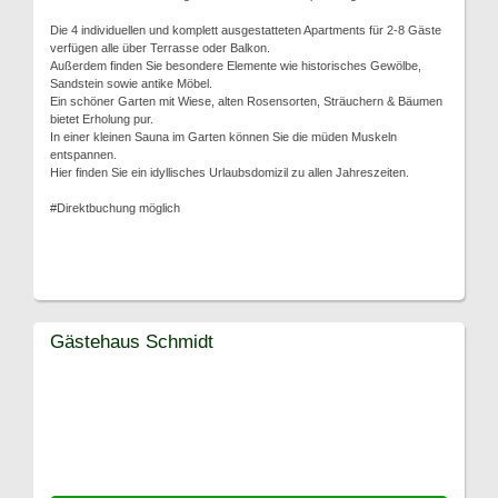
Die 4 individuellen und komplett ausgestatteten Apartments für 2-8 Gäste
verfügen alle über Terrasse oder Balkon.
Außerdem finden Sie besondere Elemente wie historisches Gewölbe,
Sandstein sowie antike Möbel.
Ein schöner Garten mit Wiese, alten Rosensorten, Sträuchern & Bäumen
bietet Erholung pur.
In einer kleinen Sauna im Garten können Sie die müden Muskeln
entspannen.
Hier finden Sie ein idyllisches Urlaubsdomizil zu allen Jahreszeiten.
#Direktbuchung möglich
Gästehaus Schmidt