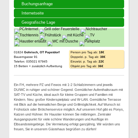
Buchungsanfrage
Internetseite
Geografische Lage
01824
Gohrisch, OT Papstdorf
Person pro Tag ab:
18€
Bauerngasse 91
Doppelzi. p. Tag ab:
38€
Telefon: 035021 67945
Einzelzi. p. Tag ab:
22€
15 Betten + zusätzlich Aufbettung
Objekt pro Tag ab:
36€
Ein FH, mehrere PZ und Fewos mit 1-2 Schlafzimmern und jeweils
DU/WC in ruhiger und schöner Gegend. Gemütlicher Aufenthaltsraum mit
SAT-TV und Küche, ideal auch für kleine Gruppen und Familien mit
Kindern. Neu: großer Kinderspielplatz und W-LAN. Gemütliche Terrasse
mit Blick auf die heimatlichen Berge und Grillmöglichkeit. Auf Wunsch ist
Frühstück oder Brötchenservice möglich. Auf unserem Hof gibt es Ponys,
Katzen und Hühner. Ihr Haustier können Sie mitbringen. Zentraler
Ausgangspunkt für viele schöne Wanderungen und Ausflüge im
Elbsandsteingebirge. Die Vermietung erfolgt ganzjährig. Wir würden uns
freuen, Sie in unserem Gästehaus begrüßen zu dürfen!