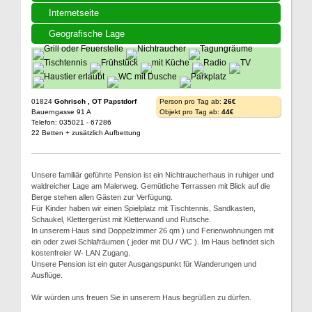
Internetseite
Geografische Lage
01824
Gohrisch , OT Papstdorf
Person pro Tag ab:
26€
Bauerngasse 91 A
Objekt pro Tag ab:
44€
Telefon: 035021 - 67286
22 Betten + zusätzlich Aufbettung
Unsere familiär geführte Pension ist ein Nichtraucherhaus in ruhiger und
waldreicher Lage am Malerweg. Gemütliche Terrassen mit Blick auf die
Berge stehen allen Gästen zur Verfügung.
Für Kinder haben wir einen Spielplatz mit Tischtennis, Sandkasten,
Schaukel, Klettergerüst mit Kletterwand und Rutsche.
In unserem Haus sind Doppelzimmer 26 qm ) und Ferienwohnungen mit
ein oder zwei Schlafräumen ( jeder mit DU / WC ). Im Haus befindet sich
kostenfreier W- LAN Zugang.
Unsere Pension ist ein guter Ausgangspunkt für Wanderungen und
Ausflüge.
Wir würden uns freuen Sie in unserem Haus begrüßen zu dürfen.