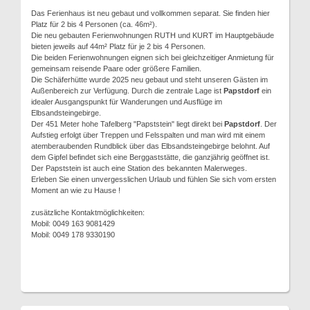
Das Ferienhaus ist neu gebaut und vollkommen separat. Sie finden hier
Platz für 2 bis 4 Personen (ca. 46m²).
Die neu gebauten Ferienwohnungen RUTH und KURT im Hauptgebäude
bieten jeweils auf 44m² Platz für je 2 bis 4 Personen.
Die beiden Ferienwohnungen eignen sich bei gleichzeitiger Anmietung für
gemeinsam reisende Paare oder größere Familien.
Die Schäferhütte wurde 2025 neu gebaut und steht unseren Gästen im
Außenbereich zur Verfügung. Durch die zentrale Lage ist
Papstdorf
ein
idealer Ausgangspunkt für Wanderungen und Ausflüge im
Elbsandsteingebirge.
Der 451 Meter hohe Tafelberg "Papststein" liegt direkt bei
Papstdorf
. Der
Aufstieg erfolgt über Treppen und Felsspalten und man wird mit einem
atemberaubenden Rundblick über das Elbsandsteingebirge belohnt. Auf
dem Gipfel befindet sich eine Berggaststätte, die ganzjährig geöffnet ist.
Der Papststein ist auch eine Station des bekannten Malerweges.
Erleben Sie einen unvergesslichen Urlaub und fühlen Sie sich vom ersten
Moment an wie zu Hause !
zusätzliche Kontaktmöglichkeiten:
Mobil: 0049 163 9081429
Mobil: 0049 178 9330190