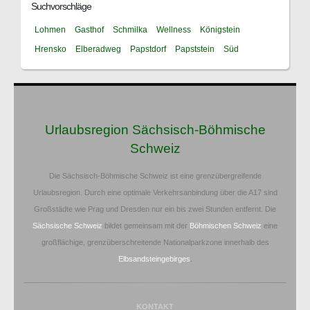
Suchvorschläge
Lohmen
Gasthof
Schmilka
Wellness
Königstein
Hrensko
Elberadweg
Papstdorf
Papststein
Süd
Urlaubsregion Sächsisch-Böhmische
Schweiz
Die Sächsisch-Böhmische Schweiz ist eine grenzübergreifende
Urlaubsregion. Durch eine optimale Verkehrsanbindung über die A17 sind
Großstädte wie Prag und Dresden nur ein bis zwei Stunden entfernt. Die
Sächsische Schweiz
bildet gemeinsam mit der
Böhmischen Schweiz
eine
großflächige, grenzüberschreitende Nationalparkzone innerhalb des
Elbsandsteingebirges
.
KONTAKT