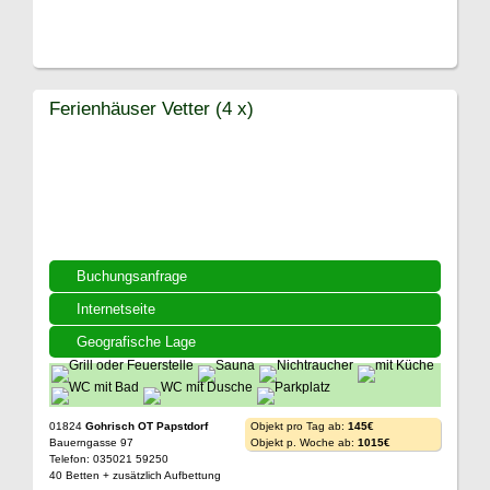
Ferienhäuser Vetter (4 x)
Buchungsanfrage
Internetseite
Geografische Lage
01824
Gohrisch OT Papstdorf
Objekt pro Tag ab:
145€
Bauerngasse 97
Objekt p. Woche ab:
1015€
Telefon: 035021 59250
40 Betten + zusätzlich Aufbettung