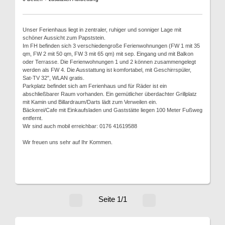
Unser Ferienhaus liegt in zentraler, ruhiger und sonniger Lage mit
schöner Aussicht zum Papststein.
Im FH befinden sich 3 verschiedengroße Ferienwohnungen (FW 1 mit 35
qm, FW 2 mit 50 qm, FW 3 mit 65 qm) mit sep. Eingang und mit Balkon
oder Terrasse. Die Ferienwohnungen 1 und 2 können zusammengelegt
werden als FW 4. Die Ausstattung ist komfortabel, mit Geschirrspüler,
Sat-TV 32", WLAN gratis.
Parkplatz befindet sich am Ferienhaus und für Räder ist ein
abschließbarer Raum vorhanden. Ein gemütlicher überdachter Grillplatz
mit Kamin und Billardraum/Darts lädt zum Verweilen ein.
Bäckerei/Cafe mit Einkaufsladen und Gaststätte liegen 100 Meter Fußweg
entfernt.
Wir sind auch mobil erreichbar: 0176 41619588
Wir freuen uns sehr auf Ihr Kommen.
Seite 1/1