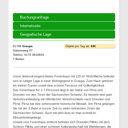
Buchungsanfrage
Internetseite
Geografische Lage
01796
Graupa
Objekt pro Tag ab:
69€
Gärtnerweg 57
Telefon: 0170 3816834
7 Betten
Unser liebevoll eingerichtetes Ferienhaus mit 120 m² Wohnfläche befindet
sich in ruhiger Lage in einer Wohngegend in Graupa. Zum Haus gehören
ein kleiner Garten sowie eine schöne Terrasse mit Grillmöglichkeit.
Das Ferienhaus für 2-7 Personen liegt in der Nähe von Pirna und
Dresden vor den Toren der Sächsischen Schweiz. Es besteht eine gute
Verkehrsanbindung mit öffentlichen Verkehrsmitteln nach Dresden und
Pirna. Pirna hat eine sehenswerte historische Altstadt. Von Pirna gelangen
Sie mit der S Bahn in kurzer Zeit zu vielen bekannten Orten der
Sächsischen Schweiz. Auch mit dem Auto ist man schnell im
Elbsandsteingebirge.
Unweit vom Ferienhaus entfernt befindet sich Dresden-Pillnitz mit dem
Schloss Pillnitz und einer schönen Kulturlandschaft mit Weinbergen, die