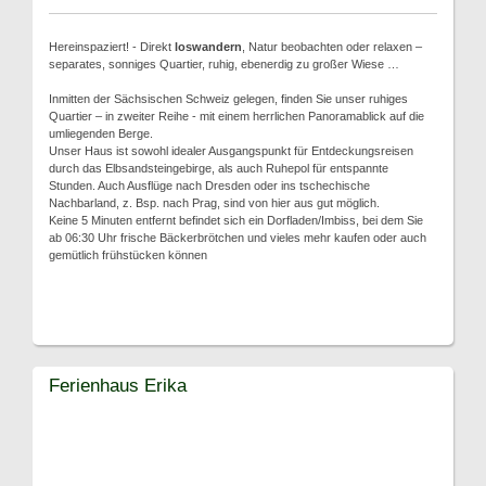
Hereinspaziert! - Direkt
loswandern
, Natur beobachten oder relaxen –
separates, sonniges Quartier, ruhig, ebenerdig zu großer Wiese …
Inmitten der Sächsischen Schweiz gelegen, finden Sie unser ruhiges
Quartier – in zweiter Reihe - mit einem herrlichen Panoramablick auf die
umliegenden Berge.
Unser Haus ist sowohl idealer Ausgangspunkt für Entdeckungsreisen
durch das Elbsandsteingebirge, als auch Ruhepol für entspannte
Stunden. Auch Ausflüge nach Dresden oder ins tschechische
Nachbarland, z. Bsp. nach Prag, sind von hier aus gut möglich.
Keine 5 Minuten entfernt befindet sich ein Dorfladen/Imbiss, bei dem Sie
ab 06:30 Uhr frische Bäckerbrötchen und vieles mehr kaufen oder auch
gemütlich frühstücken können
Ferienhaus Erika