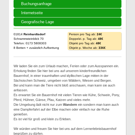
Buchungsanfrage
Internetseite
Geografische Lage
01814
Reinhardtsdorf
Person pro Tag ab:
24€
Schrammsteinblick 70
Doppelzi. p. Tag ab:
48€
Telefon: 0173 5808303
Objekt pro Tag ab:
48€
8 Betten + zusätzlich Aufbettung
Objekt p. Woche ab:
336€
Wir laden Sie ein zum Urlaub machen, Ferien oder zum Ausspannen ein.
Erholung finden Sie hier bei uns auf unserem kinderfreundlichen
Bauernhof, in einer traumhaften und idyllischen Lage mitten in der
Sächsischen Schweiz, umgeben von Wäldern, Wiesen und Bergen.
Bei und kann man die Tiere nicht bloß anschauen, man kann sie auch
anfassen.
Es erwartet Sie ein Bauernhof mit vielen Tieren wie Kühe, Schwein, Pony,
Pferd, Hühner, Gänse, Pfau, Katzen und vieles mehr.
Die Umgebung lädt nicht nur zum
Wandern
ein sondern man kann auch
eine Dampferfahrt auf der Elbe machen oder einfach nur die Ruhe
genießen.
Es ist viel für groß und klein zu Erleben.
Wir würden und freuen Sie hier bei uns auf dem Lernerlebnisbauernhof
begrüßen zu dürfen.