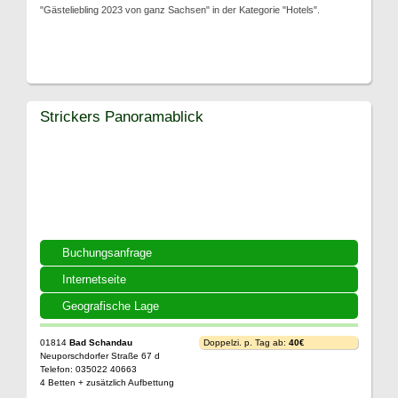
"Gästeliebling 2023 von ganz Sachsen" in der Kategorie "Hotels".
Strickers Panoramablick
Buchungsanfrage
Internetseite
Geografische Lage
01814
Bad Schandau
Doppelzi. p. Tag ab:
40€
Neuporschdorfer Straße 67 d
Telefon: 035022 40663
4 Betten + zusätzlich Aufbettung