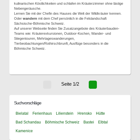
kulinarischen Köstlichkeiten und schlafen im Kräuterzimmer ohne lästige
Nebengeräusche.
Lernen Sie mit der Chefin des Hauses die Welt der Wildkräuter kennen.
Oder
wandern
mit dem Chef persönlich in die Felslandschaft
Sächsische-Böhmische Schweiz.
Auf unserer Webseite finden Sie Zusatzangebote des Kräuterbauden-
Teams wie: Kräuterexkursionen, Outdoor-Kochen, Wander- und
Stiegentouren, Mehrtageswanderungen,
Tierbeobachtungen/Rothirschbrunft, Ausflüge besonders in die
Böhmische Schweiz.
Seite 1/2
Suchvorschläge
Bielatal
Ferienhaus
Lilienstein
Hrensko
Hütte
Bad Schandau
Böhmische Schweiz
Bastei
Elbtal
Kamenice