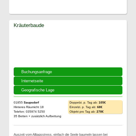
Kräuterbaude
Buchungsanfrage
Internetseite
Geografische Lage
01855
Saupsdorf
Doppelzi. p. Tag ab:
105€
Hinteres Räumicht 18
Einzelzi. p. Tag ab:
68€
Telefon: 035974 5250
Objekt pro Tag ab:
278€
35 Betten + zusätzlich Aufbettung
Auszeit vom Alltagsstress, einfach die Seele baumeln lassen bei