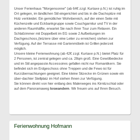
Unser Ferienhaus "Morgensonne" (ab 64€ zzgl. Kurtaxe p.N.) ist ruhig im
Ort gelegen, im ländlichen Stil eingerichtet und bis in die Dachspitze mit
Holz verkleidet. Ein gemütlicher Wohnbereich, auf der einen Seite mit
Küchenzeile und Eckbankgruppe sowie Couchgarnitur und TV in der
anderen Raumhälfte, erwartet Sie nach Ihrer Tour zum Relaxen. Ein
Schlafzimmer mit Doppelbett im EG sowie 2 Aufbettungen im
Dachgeschoss,(letztere über eine Leiter zu erreichen) stehen zur
Verfügung. Auf der Terrasse mit Gartenmöbeln ist Grillen jederzeit
möglich.
Unsere kleine Ferienwohnung (ab 42€ zzgl. Kurtaxe p.N.) bietet Platz für
2 Personen, ist zentral gelegen und ca. 28qm groß. Eine Gewölbedecke
und im Stil angepasste Accessoires gefallen nicht nur Romantikern. Sie
befindet sich im Erdgeschoss ohne Treppen und die Fewo ist für
Kurzübernachtungen geeignet. Eine kleine Sitzecke im Grünen sowie ein
über-dachter Stellplatz im Hof stehen Ihnen zur Verfügung.
Sie können direkt von hier entlang des Malerweges ins Kirnitzschtal oder
auf dem Panoramaweg
loswandern
. Wir freuen uns auf Ihren Besuch.
Ferienwohnung Hofmann