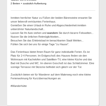
2 Betten + zusätzlich Aufbettung
Inmitten herrlicher Natur zu Füßen der beiden Bärensteine erwartet Sie
unser liebevoll verträumtes Ferienhaus.
Genießen Sie einen Urlaub in Ruhe und Abgeschiedenheit inmitten
unberührter Naturlandschaft...
Lassen Sie Ihr Auto stehen und
wandern
Sie durch bizarre Felswelten...
Nutzen Sie die örtlichen Reitmöglichkeiten...
Besuchen Sie das Erlebnisbad im benachbarten Stadt Wehlen...
Fühlen Sie sich bei uns für einige Tage "zu Hause".
Das Ferienhaus bietet Ihnen Raum für ganz individuelle Ferien. Es ist
Platz für 2-4 Personen. Im Erdgeschoß des Hauses finden sie den
Wohnraum mit Kachelofen und Satelliten-TV, eine kleine Küche und das
Bad mit Dusche und WC. Im oberen Geschoß ist das Schlafzimmer. Eine
sonnige Terrasse mit Sitzecke befindet sich gleich vor der Tür.
Zusätzlich bieten wir für Wanderer auf dem Malerweg noch eine kleine
Ferienwohnung für Kurzübernachtungen an.
#Wanderhütte