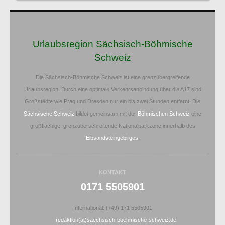
Urlaubsregion Sächsisch-Böhmische
Schweiz
Die Sächsisch-Böhmische Schweiz ist eine grenzübergreifende
Urlaubsregion. Durch eine optimale Verkehrsanbindung über die A17 sind
Großstädte wie Prag und Dresden nur ein bis zwei Stunden entfernt. Die
Sächsische Schweiz
bildet gemeinsam mit der
Böhmischen Schweiz
eine
großflächige, grenzüberschreitende Nationalparkzone innerhalb des
Elbsandsteingebirges
.
KONTAKT
0171 5505901
International: (+49) 171 5505901
redaktion(at)saechsisch-boehmische-schweiz.de