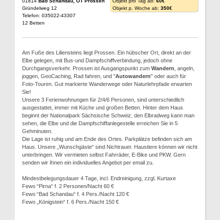
01814
Bad Schandau, OT Prossen
Objekt pro Tag ab:
60€
Gründelweg 12
Objekt p. Woche ab:
350€
Telefon: 035022-43307
12 Betten
Am Fuße des Liliensteins liegt Prossen. Ein hübscher Ort, direkt an der
Elbe gelegen, mit Bus-und Dampfschiffverbindung, jedoch ohne
Durchgangsverkehr. Prossen ist Ausgangspunkt zum
Wandern
, angeln,
joggen, GeoCaching, Rad fahren, und "
Autowandern
" oder auch für
Foto-Touren. Gut markierte Wanderwege oder Naturlehrpfade erwarten
Sie!
Unsere 3 Ferienwohnungen für 2/4/6 Personen, sind unterschiedlich
ausgestattet, immer mit Küche und großen Betten. Hinter dem Haus
beginnt der Nationalpark Sächsische Schweiz, den Elbradweg kann man
sehen, die Elbe und die Dampfschiffanlegestelle erreichen Sie in 5
Gehminuten.
Die Lage ist ruhig und am Ende des Ortes. Parkplätze befinden sich am
Haus. Unsere „Wunschgäste“ sind Nichtrauer. Haustiere können wir nicht
unterbringen. Wir vermieten selbst Fahrräder, E-Bike und PKW. Gern
senden wir Ihnen ein individuelles Angebot per email zu.
Mindestbelegungsdauer 4 Tage, incl. Endreinigung, zzgl. Kurtaxe
Fewo “Pirna“ f. 2 Personen/Nacht 60 €
Fewo “Bad Schandau“ f. 4 Pers./Nacht 120 €
Fewo „Königstein“ f. 6 Pers./Nacht 150 €