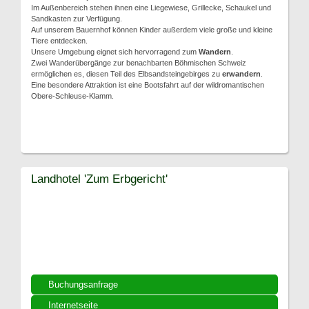
Im Außenbereich stehen ihnen eine Liegewiese, Grillecke, Schaukel und
Sandkasten zur Verfügung.
Auf unserem Bauernhof können Kinder außerdem viele große und kleine
Tiere entdecken.
Unsere Umgebung eignet sich hervorragend zum
Wandern
.
Zwei Wanderübergänge zur benachbarten Böhmischen Schweiz
ermöglichen es, diesen Teil des Elbsandsteingebirges zu
erwandern
.
Eine besondere Attraktion ist eine Bootsfahrt auf der wildromantischen
Obere-Schleuse-Klamm.
Landhotel 'Zum Erbgericht'
Buchungsanfrage
Internetseite