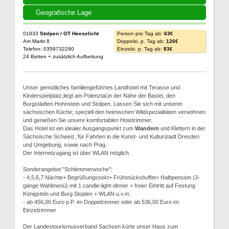
Geografische Lage
01833
Stolpen / OT Heeselicht
Person pro Tag ab:
63€
Am Markt 8
Doppelzi. p. Tag ab:
126€
Telefon: 0359732290
Einzelzi. p. Tag ab:
83€
24 Betten + zusätzlich Aufbettung
Unser gemütliches familiengeführtes Landhotel mit Terasse und
Kinderspielplatz,liegt am Polenztal,in der Nähe der Bastei, den
Burgstädten Hohnstein und Stolpen. Lassen Sie sich mit unserer
sächsischen Küche; speziell den heimischen Wildspezialitäten verwöhnen
und genießen Sie unsere komfortablen Hotelzimmer.
Das Hotel ist ein idealer Ausgangspunkt zum
Wandern
und Klettern in der
Sächsische Schweiz, für Fahrten in die Kunst- und Kulturstadt Dresden
und Umgebung, sowie nach Prag.
Der Internetzugang ist über WLAN möglich.
Sonderangebot "Schlemmerwoche":
- 4,5,6,7 Nächte+ Begrüßungssekt+ Frühstücksbuffet+ Halbpension (3-
gänge Wahlmenü) mit 1 candle-light-dinner + freier Eintritt auf Festung
Königstein und Burg Stoplen + WLAN u.v.m.
- ab 456,00 Euro p.P. im Doppelzimmer oder ab 536,00 Euro im
Einzelzimmer
Der Landestourismusverband Sachsen kürte unser Haus zum