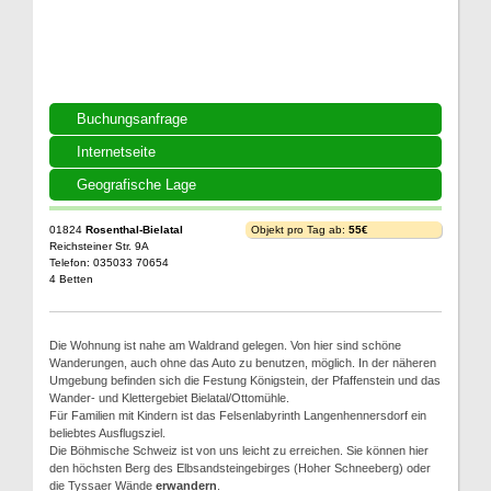
Buchungsanfrage
Internetseite
Geografische Lage
01824
Rosenthal-Bielatal
Objekt pro Tag ab:
55€
Reichsteiner Str. 9A
Telefon: 035033 70654
4 Betten
Die Wohnung ist nahe am Waldrand gelegen. Von hier sind schöne
Wanderungen, auch ohne das Auto zu benutzen, möglich. In der näheren
Umgebung befinden sich die Festung Königstein, der Pfaffenstein und das
Wander- und Klettergebiet Bielatal/Ottomühle.
Für Familien mit Kindern ist das Felsenlabyrinth Langenhennersdorf ein
beliebtes Ausflugsziel.
Die Böhmische Schweiz ist von uns leicht zu erreichen. Sie können hier
den höchsten Berg des Elbsandsteingebirges (Hoher Schneeberg) oder
die Tyssaer Wände
erwandern
.