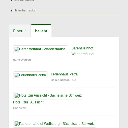
Hinterhermsdorf
neu !
beliebt
Bärensteinhof
Wanderhäusel
nahe Wehlen
Ferienhaus Petra
Dolni Chribska - CZ
Hotel_zur_Aussicht
Hohnstein