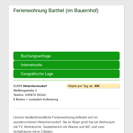
Ferienwohnung Barthel (im Bauernhof)
Buchungsanfrage
Internetseite
Geografische Lage
01855
Hinterhermsdorf
Objekt pro Tag ab:
30€
Weifbergstraße 2
Telefon: 035974 50243
6 Betten + zusätzlich Aufbettung
Unsere familienfreundliche Ferienwohnung befindet sich im
wunderschönen Hinterhermsdorf. Sie ist 80qm groß hat ein Wohnraum
mit TV, Wohnküche, Sanitärberich mit Wanne und WC und zwei
Schlafräume mit je 3 Betten.