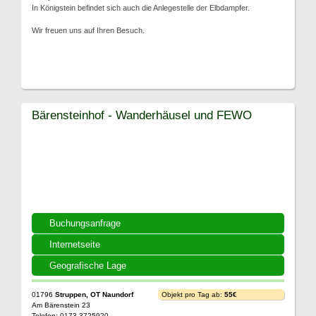
In Königstein befindet sich auch die Anlegestelle der Elbdampfer.
Wir freuen uns auf Ihren Besuch.
Bärensteinhof - Wanderhäusel und FEWO
Buchungsanfrage
Internetseite
Geografische Lage
01796
Struppen, OT Naundorf
Objekt pro Tag ab:
55€
Am Bärenstein 23
Telefon: 0173 3725920