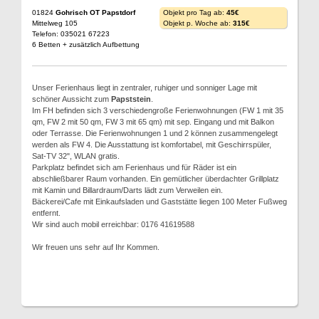
01824
Gohrisch OT Papstdorf
Objekt pro Tag ab:
45€
Mittelweg 105
Objekt p. Woche ab:
315€
Telefon: 035021 67223
6 Betten + zusätzlich Aufbettung
Unser Ferienhaus liegt in zentraler, ruhiger und sonniger Lage mit
schöner Aussicht zum
Papststein
.
Im FH befinden sich 3 verschiedengroße Ferienwohnungen (FW 1 mit 35
qm, FW 2 mit 50 qm, FW 3 mit 65 qm) mit sep. Eingang und mit Balkon
oder Terrasse. Die Ferienwohnungen 1 und 2 können zusammengelegt
werden als FW 4. Die Ausstattung ist komfortabel, mit Geschirrspüler,
Sat-TV 32", WLAN gratis.
Parkplatz befindet sich am Ferienhaus und für Räder ist ein
abschließbarer Raum vorhanden. Ein gemütlicher überdachter Grillplatz
mit Kamin und Billardraum/Darts lädt zum Verweilen ein.
Bäckerei/Cafe mit Einkaufsladen und Gaststätte liegen 100 Meter Fußweg
entfernt.
Wir sind auch mobil erreichbar: 0176 41619588
Wir freuen uns sehr auf Ihr Kommen.