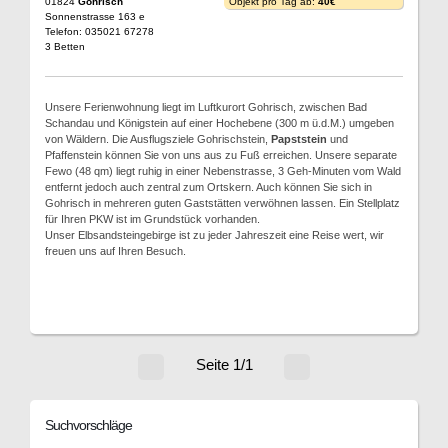
01824
Gohrisch
Objekt pro Tag ab:
40€
Sonnenstrasse 163 e
Telefon: 035021 67278
3 Betten
Unsere Ferienwohnung liegt im Luftkurort Gohrisch, zwischen Bad
Schandau und Königstein auf einer Hochebene (300 m ü.d.M.) umgeben
von Wäldern. Die Ausflugsziele Gohrischstein,
Papststein
und
Pfaffenstein können Sie von uns aus zu Fuß erreichen. Unsere separate
Fewo (48 qm) liegt ruhig in einer Nebenstrasse, 3 Geh-Minuten vom Wald
entfernt jedoch auch zentral zum Ortskern. Auch können Sie sich in
Gohrisch in mehreren guten Gaststätten verwöhnen lassen. Ein Stellplatz
für Ihren PKW ist im Grundstück vorhanden.
Unser Elbsandsteingebirge ist zu jeder Jahreszeit eine Reise wert, wir
freuen uns auf Ihren Besuch.
Seite 1/1
Suchvorschläge