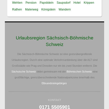
Wehlen
Pension
Papststein
Saupsdorf
Hotel
Krippen
Rathen
Malerweg
Königstein
Wandern
Urlaubsregion Sächsisch-Böhmische
Schweiz
Die Sächsisch-Böhmische Schweiz ist eine grenzübergreifende
Urlaubsregion. Durch eine optimale Verkehrsanbindung über die A17 sind
Großstädte wie Prag und Dresden nur ein bis zwei Stunden entfernt. Die
Sächsische Schweiz
bildet gemeinsam mit der
Böhmischen Schweiz
eine
großflächige, grenzüberschreitende Nationalparkzone innerhalb des
Elbsandsteingebirges
.
KONTAKT
0171 5505901