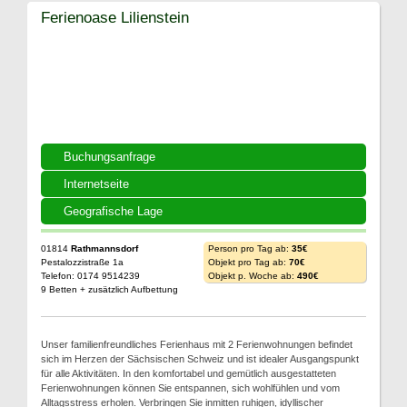
Ferienoase Lilienstein
Buchungsanfrage
Internetseite
Geografische Lage
01814
Rathmannsdorf
Person pro Tag ab:
35€
Pestalozzistraße 1a
Objekt pro Tag ab:
70€
Telefon: 0174 9514239
Objekt p. Woche ab:
490€
9 Betten + zusätzlich Aufbettung
Unser familienfreundliches Ferienhaus mit 2 Ferienwohnungen befindet
sich im Herzen der Sächsischen Schweiz und ist idealer Ausgangspunkt
für alle Aktivitäten. In den komfortabel und gemütlich ausgestatteten
Ferienwohnungen können Sie entspannen, sich wohlfühlen und vom
Alltagsstress erholen. Verbringen Sie inmitten ruhigen, idyllischer