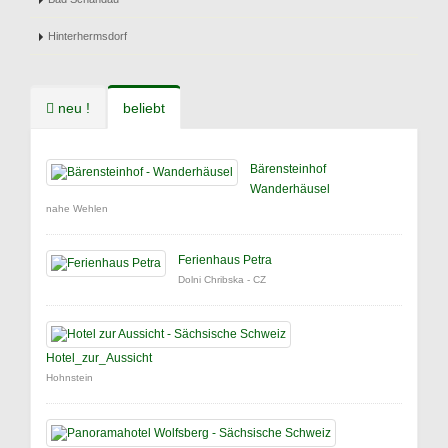
Hinterhermsdorf
neu !
beliebt
Bärensteinhof
Wanderhäusel
nahe Wehlen
Ferienhaus Petra
Dolni Chribska - CZ
Hotel_zur_Aussicht
Hohnstein