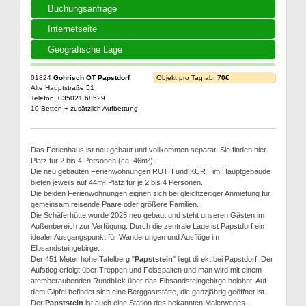
Buchungsanfrage
Internetseite
Geografische Lage
01824
Gohrisch OT Papstdorf
Objekt pro Tag ab:
70€
Alte Hauptstraße 51
Telefon: 035021 68529
10 Betten + zusätzlich Aufbettung
Das Ferienhaus ist neu gebaut und vollkommen separat. Sie finden hier
Platz für 2 bis 4 Personen (ca. 46m²).
Die neu gebauten Ferienwohnungen RUTH und KURT im Hauptgebäude
bieten jeweils auf 44m² Platz für je 2 bis 4 Personen.
Die beiden Ferienwohnungen eignen sich bei gleichzeitiger Anmietung für
gemeinsam reisende Paare oder größere Familien.
Die Schäferhütte wurde 2025 neu gebaut und steht unseren Gästen im
Außenbereich zur Verfügung. Durch die zentrale Lage ist Papstdorf ein
idealer Ausgangspunkt für Wanderungen und Ausflüge im
Elbsandsteingebirge.
Der 451 Meter hohe Tafelberg "
Papststein
" liegt direkt bei Papstdorf. Der
Aufstieg erfolgt über Treppen und Felsspalten und man wird mit einem
atemberaubenden Rundblick über das Elbsandsteingebirge belohnt. Auf
dem Gipfel befindet sich eine Berggaststätte, die ganzjährig geöffnet ist.
Der
Papststein
ist auch eine Station des bekannten Malerweges.