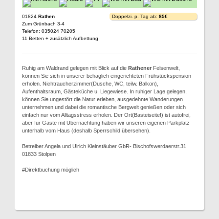
01824
Rathen
Doppelzi. p. Tag ab:
85€
Zum Grünbach 3-4
Telefon: 035024 70205
11 Betten + zusätzlich Aufbettung
Ruhig am Waldrand gelegen mit Blick auf die
Rathener
Felsenwelt,
können Sie sich in unserer behaglich eingerichteten Frühstückspension
erholen. Nichtraucherzimmer(Dusche, WC, teilw. Balkon),
Aufenthaltsraum, Gästeküche u. Liegewiese. In ruhiger Lage gelegen,
können Sie ungestört die Natur erleben, ausgedehnte Wanderungen
unternehmen und dabei die romantische Bergwelt genießen oder sich
einfach nur vom Alltagsstress erholen. Der Ort(Basteiseite!) ist autofrei,
aber für Gäste mit Übernachtung haben wir unseren eigenen Parkplatz
unterhalb vom Haus (deshalb Sperrschild übersehen).
Betreiber Angela und Ulrich Kleinstäuber GbR- Bischofswerdaerstr.31
01833 Stolpen
#Direktbuchung möglich