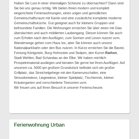
Haben Sie Lust in einer ehemaligen Scheune zu übernachten? Dann sind
Sie bei uns genau richtig. Wir bieten Ihnen modern und komplett
eingerichtete Ferienwohnungen, einen urigen und gemütlichen
Gemeinschaftsraum mit Kamin und eine zusätzliche komplette moderne
Gemeinschaftsküche. Gut geeignet auch für kleinere Gruppen und
befreundete Familien. Die Wohnungen erreichen Sie über einen mit Glas
überdachten und auch möblierten Laubengang. Diesen können Sie auch
zum Erholen nach den Ausflügen, zum Sonnen und Lesen nutzen uvm.
Wanderwege gehen vom Haus los, aber Sie können auch unsere
Nationalparkbahn oder den Bus nutzen. In Kürze erreichen Sie die Bastei,
Festung Königstein, Burg Hohnstein und Stolpen, den Kurort
Rathen
,
Stadt Wehlen, Bad Schandau an der Elbe. Wir haben reichlich
Prospektmaterial ausliegen und beraten Sie gerne bei Ihren Ausflügen. Auf
unserem ca. 5000 qm großem Grundstück befindet sich ein großer
Grillplatz, das Streichelgehege mit den Kamerunschafen, eine
Streuobstwiese, Liegewiese, kleiner Spielplatz, Tischtennis, kleiner
Kräutergarten und verschiedene Teesorten uvm.
Wir freuen uns auf Ihren Besuch in unserer Ferienscheune.
Ferienwohnung Urban