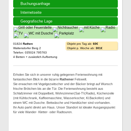
Buchungsanfrage
Internetseite
Geografische Lage
01824
Rathen
Objekt pro Tag ab:
60€
Waltersdorfer Berg 2
Objekt p. Woche ab:
301€
Telefon: 035024 795763
4 Betten + zusätzlich Aufbettung
Erholen Sie sich in unserer ruhig gelegenen Ferienwohnung mit
fantastischen Blick in die bizarre
Rathener
Felswelt.
Sie erwachen mit Vogelgezwitscher und der Bäcker bringt auf Wunsch
frische Brötchen bis an die Tür. Die Ferienwohnung besteht aus
Schlafzimmer mit Doppelbett, Wohnzimmer(Sat-TV,Radio), Küchenzeile
(mit Kühlschrank, Kaffeemaschine, Wasserkocher, Kl.Backofen) und
einem WC mit Dusche. Bettwäsche und Handtücher sind vorhanden.
Ihr Auto parkt direkt am Haus. Unser Standort ist idealer Ausgangspunkt
für viele Wander- Kletter- oder Radtouren.