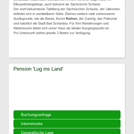
Elbsandsteingebirge, auch bekannt als Sächsische Schweiz.
Der wohl bekannteste Tafelberg der Sächsischen Schweiz, der Lilienstein,
befindet sich in unmittelbarer Nähe. Ebenso weitere viele sehenswerte
Ausflugsziele, wie die Bastei, Kurort
Rathen
, der Gamrig, das Polenztal
und natürlich die Stadt Bad Schandau. Für Ihre Wanderungen und
Klettertouren bietet sich unser Haus als idealer Ausgangspunkt an.
Pro Unterkunft stehen jeweils 2 Betten zur Verfügung.
Pension 'Lug ins Land'
Buchungsanfrage
Internetseite
Geografische Lage