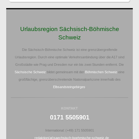
Urlaubsregion Sächsisch-Böhmische
Schweiz
Die Sächsisch-Böhmische Schweiz ist eine grenzübergreifende
Urlaubsregion. Durch eine optimale Verkehrsanbindung über die A17 sind
Großstädte wie Prag und Dresden nur ein bis zwei Stunden entfernt. Die
Sächsische Schweiz
bildet gemeinsam mit der
Böhmischen Schweiz
eine
großflächige, grenzüberschreitende Nationalparkzone innerhalb des
Elbsandsteingebirges
.
KONTAKT
0171 5505901
International: (+49) 171 5505901
redaktion(at)saechsisch-boehmische-schweiz.de