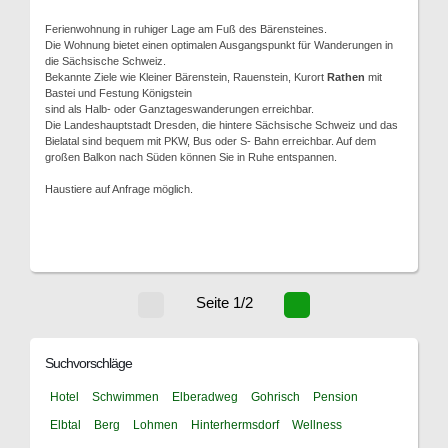
Ferienwohnung in ruhiger Lage am Fuß des Bärensteines.
Die Wohnung bietet einen optimalen Ausgangspunkt für Wanderungen in
die Sächsische Schweiz.
Bekannte Ziele wie Kleiner Bärenstein, Rauenstein, Kurort
Rathen
mit
Bastei und Festung Königstein
sind als Halb- oder Ganztageswanderungen erreichbar.
Die Landeshauptstadt Dresden, die hintere Sächsische Schweiz und das
Bielatal sind bequem mit PKW, Bus oder S- Bahn erreichbar. Auf dem
großen Balkon nach Süden können Sie in Ruhe entspannen.
Haustiere auf Anfrage möglich.
Seite 1/2
Suchvorschläge
Hotel
Schwimmen
Elberadweg
Gohrisch
Pension
Elbtal
Berg
Lohmen
Hinterhermsdorf
Wellness