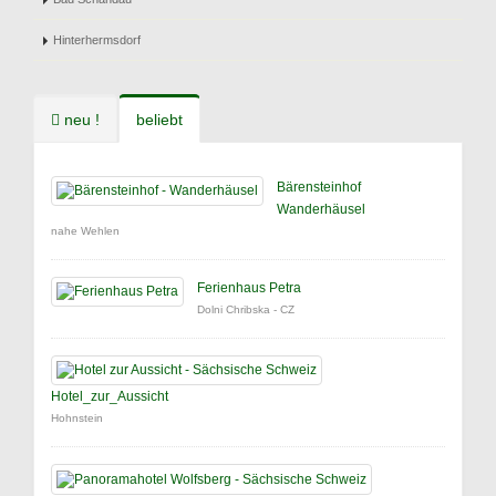
Hinterhermsdorf
neu !
beliebt
Bärensteinhof
Wanderhäusel
nahe Wehlen
Ferienhaus Petra
Dolni Chribska - CZ
Hotel_zur_Aussicht
Hohnstein