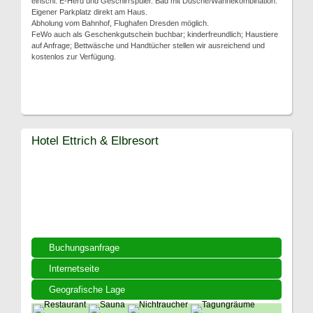
einschl. E-Herd und Geschirrspüler. Bad mit Dusche/Wannekombination.
Eigener Parkplatz direkt am Haus.
Abholung vom Bahnhof, Flughafen Dresden möglich.
FeWo auch als Geschenkgutschein buchbar; kinderfreundlich; Haustiere
auf Anfrage; Bettwäsche und Handtücher stellen wir ausreichend und
kostenlos zur Verfügung.
Hotel Ettrich & Elbresort
Buchungsanfrage
Internetseite
Geografische Lage