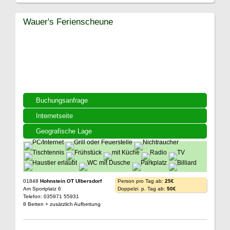
Wauer's Ferienscheune
Buchungsanfrage
Internetseite
Geografische Lage
01848
Hohnstein OT Ulbersdorf
Person pro Tag ab:
25€
Am Sportplatz 6
Doppelzi. p. Tag ab:
50€
Telefon: 035971 55931
8 Betten + zusätzlich Aufbettung