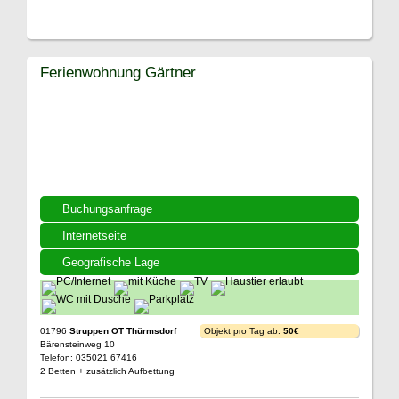
Ferienwohnung Gärtner
Buchungsanfrage
Internetseite
Geografische Lage
01796
Struppen OT Thürmsdorf
Objekt pro Tag ab:
50€
Bärensteinweg 10
Telefon: 035021 67416
2 Betten + zusätzlich Aufbettung