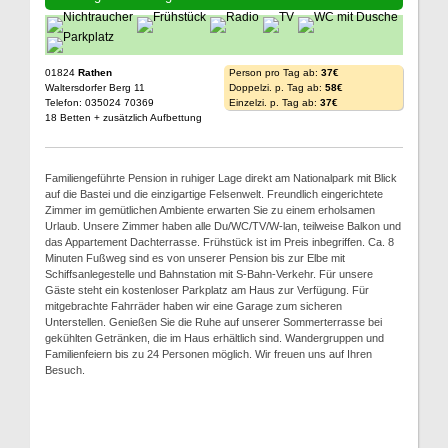
01824
Rathen
Person pro Tag ab:
37€
Waltersdorfer Berg 11
Doppelzi. p. Tag ab:
58€
Telefon: 035024 70369
Einzelzi. p. Tag ab:
37€
18 Betten + zusätzlich Aufbettung
Familiengeführte Pension in ruhiger Lage direkt am Nationalpark mit Blick
auf die Bastei und die einzigartige Felsenwelt. Freundlich eingerichtete
Zimmer im gemütlichen Ambiente erwarten Sie zu einem erholsamen
Urlaub. Unsere Zimmer haben alle Du/WC/TV/W-lan, teilweise Balkon und
das Appartement Dachterrasse. Frühstück ist im Preis inbegriffen. Ca. 8
Minuten Fußweg sind es von unserer Pension bis zur Elbe mit
Schiffsanlegestelle und Bahnstation mit S-Bahn-Verkehr. Für unsere
Gäste steht ein kostenloser Parkplatz am Haus zur Verfügung. Für
mitgebrachte Fahrräder haben wir eine Garage zum sicheren
Unterstellen. Genießen Sie die Ruhe auf unserer Sommerterrasse bei
gekühlten Getränken, die im Haus erhältlich sind. Wandergruppen und
Familienfeiern bis zu 24 Personen möglich. Wir freuen uns auf Ihren
Besuch.