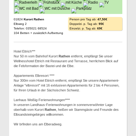
01824
Kurort Rathen
Person pro Tag ab:
47,50€
Elbweg 2
Doppelzi. p. Tag ab:
95€
Telefon: 035021 68524
Einzelzi. p. Tag ab:
69€
104 Betten + zusätzlich Aufbettung
Hotel Ettrich***
Nur 50 m vom Bahnhof Kurort
Rathen
entfernt, empfängt Sie unser
Wellnesshotel Ettrich mit Restaurant und Terrasse, herrlichem Blick auf
die Felsformation der Bastei und die Elbe.
Appartements Elbresort ****
Nur 300m vom Hotel Ettrich entfernt, empfängt Sie unsere Appartement-
Anlage "elbresort" mit 16 exklusiven Appartements für 2 bis 4 Personen,
für Ihren Urlaub in der Sächsischen Schweiz.
Lanhaus Weißig-Ferienwohnungen****
In unseren Landhaus-Ferienwohnungen in sonnenverwöhnter Lage
oberhalb vom Kurort
Rathen
, heißen wir Stammgäste und Freunde des
Elbsandsteingebirges willkommen.
Wir brfinden uns am Elberadweg.