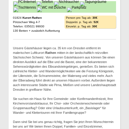
01824
Kurort Rathen
Person pro Tag ab:
30€
Pötzschaer Weg 4-7
Doppelzi. p. Tag ab:
52€
Telefon: 035021 99930
Einzelzi. p. Tag ab:
30€
130 Betten + zusätzlich Aufbettung
Unsere Gästehäuser liegen ca. 35 km von Dresden entfernt im
malerischen Luftkurort
Rathen
mitten in der landschaftlich reizvollen
Sächsischen Schweiz. Von unseren Gästehäusern aus können Sie einen
direkten Ausblick auf die Elbe und die Bastei, eine der bekanntesten
Sehenswürdigkeiten des Elbsandsteingebirges, genießen. Es bieten sich
zahlreiche Kletter- und Wandermöglichkeiten wie die Festung Königstein,
der Lilienstein, die Schrammsteine, der Malerweg und vieles mehr. Auch
der Elberadweg führt direkt an unseren Häusern vorbei. Außerdem liegen
auch interessante Städte wie Pirna, Meißen und unsere Landeshauptstadt
Dresden in greifbarer Nähe.
Sie suchen ein Haus für Ihre Gemeinde- oder Konfirmandenfreizeit, Ihre
Kirchenvorstandsklausur, Ihr Chor- oder Orchesterwochenende oder
Gruppenausflug? Oder eine Urlaubsunterkunft, ein „Basislager“ für
Wander- und Klettertouren mit Ihrer Familiengruppe?
Dann sind Sie bei uns genau richtig, fragen Sie jetzt Ihren Wunschtermin
bei uns an! Wir bieten Ihnen Doppel, Familien- und Einzelzimmer,