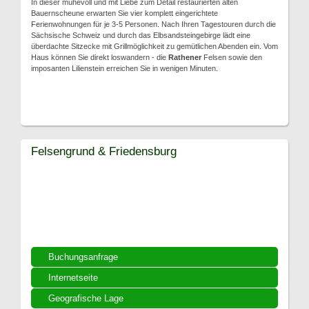
In dieser mühevoll und mit Liebe zum Detail restaurierten alten
Bauernscheune erwarten Sie vier komplett eingerichtete
Ferienwohnungen für je 3-5 Personen. Nach Ihren Tagestouren durch die
Sächsische Schweiz und durch das Elbsandsteingebirge lädt eine
überdachte Sitzecke mit Grillmöglichkeit zu gemütlichen Abenden ein. Vom
Haus können Sie direkt loswandern - die
Rathener
Felsen sowie den
imposanten Lilienstein erreichen Sie in wenigen Minuten.
Felsengrund & Friedensburg
Buchungsanfrage
Internetseite
Geografische Lage