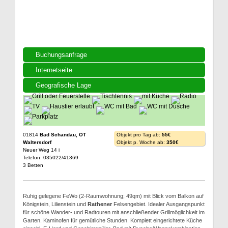
Buchungsanfrage
Internetseite
Geografische Lage
01814
Bad Schandau, OT
Objekt pro Tag ab:
55€
Waltersdorf
Objekt p. Woche ab:
350€
Neuer Weg 14 i
Telefon: 035022/41369
3 Betten
Ruhig gelegene FeWo (2-Raumwohnung; 49qm) mit Blick vom Balkon auf
Königstein, Lilienstein und
Rathener
Felsengebiet. Idealer Ausgangspunkt
für schöne Wander- und Radtouren mit anschließender Grillmöglichkeit im
Garten. Kaminofen für gemütliche Stunden. Komplett eingerichtete Küche