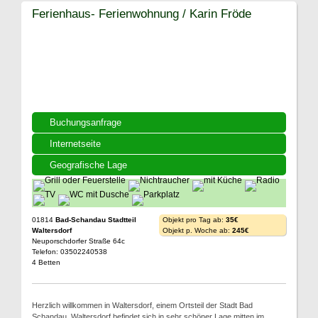
Ferienhaus- Ferienwohnung / Karin Fröde
Buchungsanfrage
Internetseite
Geografische Lage
01814
Bad-Schandau Stadtteil
Objekt pro Tag ab:
35€
Waltersdorf
Objekt p. Woche ab:
245€
Neuporschdorfer Straße 64c
Telefon: 03502240538
4 Betten
Herzlich willkommen in Waltersdorf, einem Ortsteil der Stadt Bad
Schandau. Waltersdorf befindet sich in sehr schöner Lage mitten im