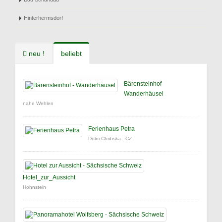
Hinterhermsdorf
neu !
beliebt
Bärensteinhof
Wanderhäusel
nahe Wehlen
Ferienhaus Petra
Dolni Chribska - CZ
Hotel_zur_Aussicht
Hohnstein