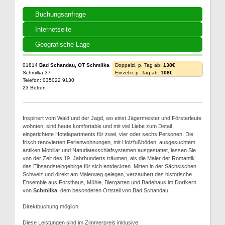
Buchungsanfrage
Internetseite
Geografische Lage
01814
Bad Schandau, OT Schmilka
Doppelzi. p. Tag ab:
138€
Schmilka 37
Einzelzi. p. Tag ab:
108€
Telefon: 035022 9130
23 Betten
Inspiriert vom Wald und der Jagd, wo einst Jägermeister und Försterleute
wohnten, sind heute komfortable und mit viel Liebe zum Detail
eingerichtete Hotelapartments für zwei, vier oder sechs Personen. Die
frisch renovierten Ferienwohnungen, mit Holzfußböden, ausgesuchtem
antiken Mobiliar und Naturlatexschlafsystemen ausgestattet, lassen Sie
von der Zeit des 19. Jahrhunderts träumen, als die Maler der Romantik
das Elbsandsteingebirge für sich entdeckten. Mitten in der Sächsischen
Schweiz und direkt am Malerweg gelegen, verzaubert das historische
Ensemble aus Forsthaus, Mühle, Biergarten und Badehaus im Dorfkern
von
Schmilka
, dem besonderen Ortsteil von Bad Schandau.
Direktbuchung möglich
Diese Leistungen sind im Zimmerpreis inklusive: