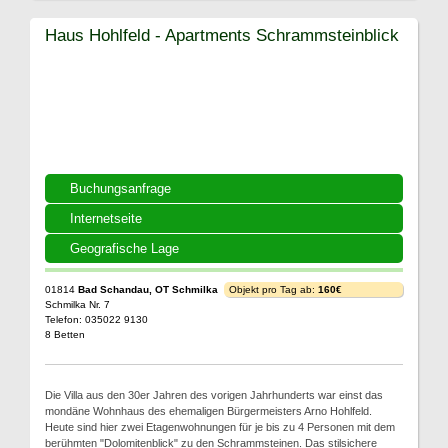
Haus Hohlfeld - Apartments Schrammsteinblick
Buchungsanfrage
Internetseite
Geografische Lage
01814
Bad Schandau, OT Schmilka
Objekt pro Tag ab:
160€
Schmilka Nr. 7
Telefon: 035022 9130
8 Betten
Die Villa aus den 30er Jahren des vorigen Jahrhunderts war einst das
mondäne Wohnhaus des ehemaligen Bürgermeisters Arno Hohlfeld.
Heute sind hier zwei Etagenwohnungen für je bis zu 4 Personen mit dem
berühmten "Dolomitenblick" zu den Schrammsteinen. Das stilsichere