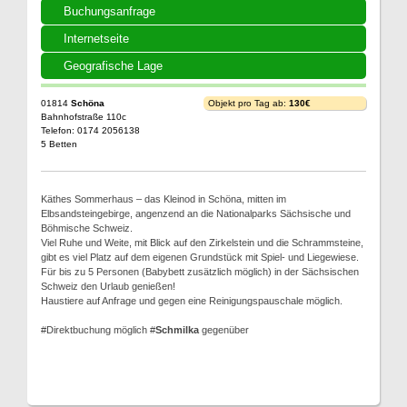
Buchungsanfrage
Internetseite
Geografische Lage
01814
Schöna
Objekt pro Tag ab:
130€
Bahnhofstraße 110c
Telefon: 0174 2056138
5 Betten
Käthes Sommerhaus – das Kleinod in Schöna, mitten im
Elbsandsteingebirge, angenzend an die Nationalparks Sächsische und
Böhmische Schweiz.
Viel Ruhe und Weite, mit Blick auf den Zirkelstein und die Schrammsteine,
gibt es viel Platz auf dem eigenen Grundstück mit Spiel- und Liegewiese.
Für bis zu 5 Personen (Babybett zusätzlich möglich) in der Sächsischen
Schweiz den Urlaub genießen!
Haustiere auf Anfrage und gegen eine Reinigungspauschale möglich.
#Direktbuchung möglich #
Schmilka
gegenüber