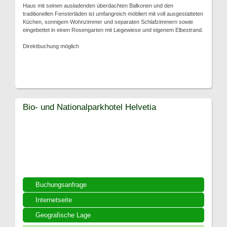
Haus mit seinen ausladenden überdachten Balkonen und den
traditionellen Fensterläden ist umfangreich möbliert mit voll ausgestatteten
Küchen, sonnigem Wohnzimmer und separaten Schlafzimmern sowie
eingebettet in einen Rosengarten mit Liegewiese und eigenem Elbestrand.
Direktbuchung möglich
Bio- und Nationalparkhotel Helvetia
Buchungsanfrage
Internetseite
Geografische Lage