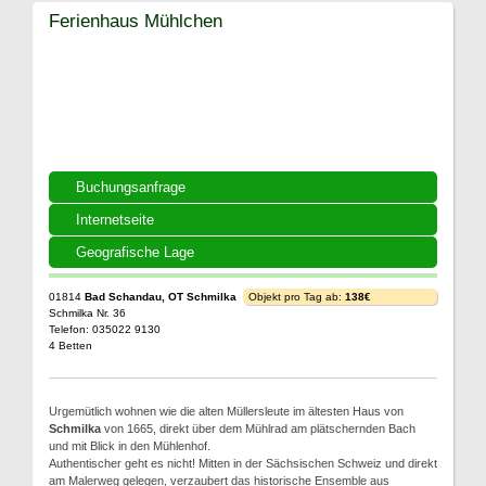
Ferienhaus Mühlchen
Buchungsanfrage
Internetseite
Geografische Lage
01814
Bad Schandau, OT Schmilka
Objekt pro Tag ab:
138€
Schmilka Nr. 36
Telefon: 035022 9130
4 Betten
Urgemütlich wohnen wie die alten Müllersleute im ältesten Haus von
Schmilka
von 1665, direkt über dem Mühlrad am plätschernden Bach
und mit Blick in den Mühlenhof.
Authentischer geht es nicht! Mitten in der Sächsischen Schweiz und direkt
am Malerweg gelegen, verzaubert das historische Ensemble aus