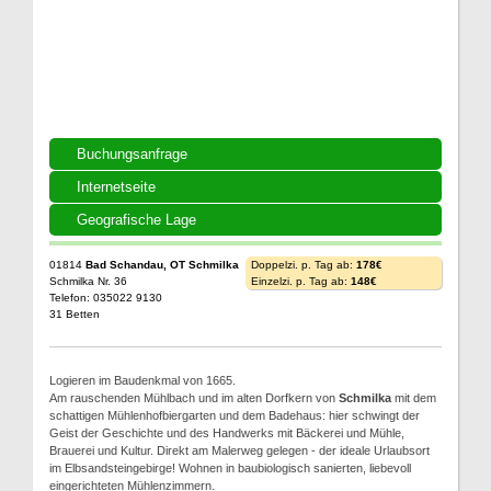
Buchungsanfrage
Internetseite
Geografische Lage
01814
Bad Schandau, OT Schmilka
Doppelzi. p. Tag ab:
178€
Schmilka Nr. 36
Einzelzi. p. Tag ab:
148€
Telefon: 035022 9130
31 Betten
Logieren im Baudenkmal von 1665.
Am rauschenden Mühlbach und im alten Dorfkern von
Schmilka
mit dem
schattigen Mühlenhofbiergarten und dem Badehaus: hier schwingt der
Geist der Geschichte und des Handwerks mit Bäckerei und Mühle,
Brauerei und Kultur. Direkt am Malerweg gelegen - der ideale Urlaubsort
im Elbsandsteingebirge! Wohnen in baubiologisch sanierten, liebevoll
eingerichteten Mühlenzimmern.