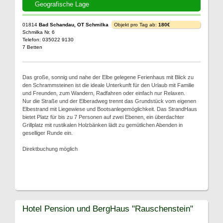
Geografische Lage
01814
Bad Schandau, OT Schmilka
Objekt pro Tag ab:
180€
Schmilka Nr. 6
Telefon: 035022 9130
7 Betten
Das große, sonnig und nahe der Elbe gelegene Ferienhaus mit Blick zu
den Schrammsteinen ist die ideale Unterkunft für den Urlaub mit Familie
und Freunden, zum Wandern, Radfahren oder einfach nur Relaxen.
Nur die Straße und der Elberadweg trennt das Grundstück vom eigenen
Elbestrand mit Liegewiese und Bootsanlegemöglichkeit. Das StrandHaus
bietet Platz für bis zu 7 Personen auf zwei Ebenen, ein überdachter
Grillplatz mit rustikalen Holzbänken lädt zu gemütlichen Abenden in
geselliger Runde ein.
Direktbuchung möglich
Hotel Pension und BergHaus "Rauschenstein"