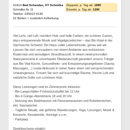
01814
Bad Schandau, OT Schmilka
Doppelzi. p. Tag ab:
188€
Schmilka Nr. 11
Einzelzi. p. Tag ab:
128€
Telefon: 035022 9130
22 Betten + zusätzlich Aufbettung
Viel Licht, viel Luft, reichlich Holz und helle Farben, ein schöner Garten,
dazu entspannende Musik und Vogelgezwitscher – das Bio Hotel in der
Sächsische Schweiz! Ein Haus voller Lebensfreude, genau wie wir.
Lassen Sie sich verzaubern von einem Ambiente aus exklusivem
Ruderclub und anmutigem Strandhausstil. In einem eindrucksvollen
Naturpanorama in unverbauter Elbelandschaft garantiert unsere Trilogie
aus Bio Vital Küche, Gesundheits- und Entspannungsangeboten (Sauna,
Massagen,...) sowie Aktivsein in reiner Natur einen viel versprechenden
Urlaubsgenuss. Freuen Sie sich auf kuschelige Räume, frische Luft und
natürliche Düfte von schönem Holz.
Diese Leistungen sind im Zimmerpreis inklusive:
- Bio-Langschläfer-Frühstücksbuffet bis 12 Uhr
- Bio-4-Gänge-Abendmenü 18 und 20 Uhr
- Nutzung des Badehauses mit Panoramasaunen und Ruhebereichen,
inkl. Saunatücher
- Tägliche Rituale, wie geführte Wanderungen, Yoga, Lesungen, Musik &
Konzerte, Kinoabende, Vorträge u.v.m.
- Parkplatz
Direktbuchung möglich