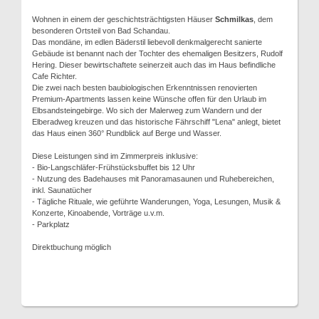
Wohnen in einem der geschichtsträchtigsten Häuser
Schmilkas
, dem
besonderen Ortsteil von Bad Schandau.
Das mondäne, im edlen Bäderstil liebevoll denkmalgerecht sanierte
Gebäude ist benannt nach der Tochter des ehemaligen Besitzers, Rudolf
Hering. Dieser bewirtschaftete seinerzeit auch das im Haus befindliche
Cafe Richter.
Die zwei nach besten baubiologischen Erkenntnissen renovierten
Premium-Apartments lassen keine Wünsche offen für den Urlaub im
Elbsandsteingebirge. Wo sich der Malerweg zum Wandern und der
Elberadweg kreuzen und das historische Fährschiff "Lena" anlegt, bietet
das Haus einen 360° Rundblick auf Berge und Wasser.
Diese Leistungen sind im Zimmerpreis inklusive:
- Bio-Langschläfer-Frühstücksbuffet bis 12 Uhr
- Nutzung des Badehauses mit Panoramasaunen und Ruhebereichen,
inkl. Saunatücher
- Tägliche Rituale, wie geführte Wanderungen, Yoga, Lesungen, Musik &
Konzerte, Kinoabende, Vorträge u.v.m.
- Parkplatz
Direktbuchung möglich