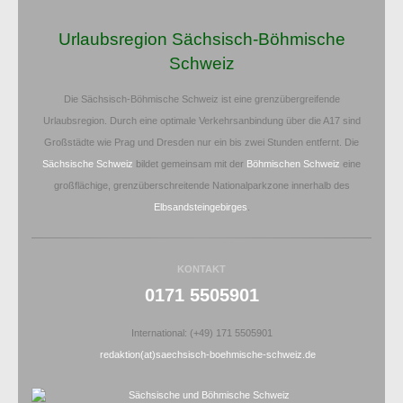
Urlaubsregion Sächsisch-Böhmische
Schweiz
Die Sächsisch-Böhmische Schweiz ist eine grenzübergreifende
Urlaubsregion. Durch eine optimale Verkehrsanbindung über die A17 sind
Großstädte wie Prag und Dresden nur ein bis zwei Stunden entfernt. Die
Sächsische Schweiz
bildet gemeinsam mit der
Böhmischen Schweiz
eine
großflächige, grenzüberschreitende Nationalparkzone innerhalb des
Elbsandsteingebirges
.
KONTAKT
0171 5505901
International: (+49) 171 5505901
redaktion(at)saechsisch-boehmische-schweiz.de