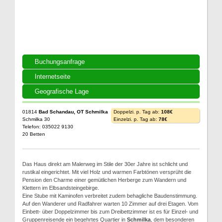
Buchungsanfrage
Internetseite
Geografische Lage
01814
Bad Schandau, OT Schmilka
Doppelzi. p. Tag ab:
108€
Schmilka 30
Einzelzi. p. Tag ab:
78€
Telefon: 035022 9130
20 Betten
Das Haus direkt am Malerweg im Stile der 30er Jahre ist schlicht und
rustikal eingerichtet. Mit viel Holz und warmen Farbtönen versprüht die
Pension den Charme einer gemütlichen Herberge zum Wandern und
Klettern im Elbsandsteingebirge.
Eine Stube mit Kaminofen verbreitet zudem behagliche Baudenstimmung.
Auf den Wanderer und Radfahrer warten 10 Zimmer auf drei Etagen. Vom
Einbett- über Doppelzimmer bis zum Dreibettzimmer ist es für Einzel- und
Gruppenreisende ein begehrtes Quartier in
Schmilka
, dem besonderen