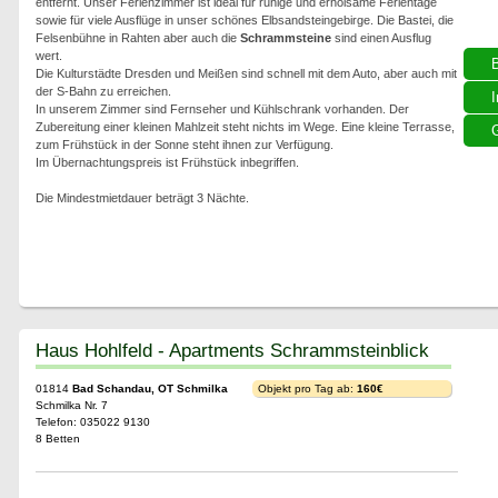
entfernt. Unser Ferienzimmer ist ideal für ruhige und erholsame Ferientage
sowie für viele Ausflüge in unser schönes Elbsandsteingebirge. Die Bastei, die
Felsenbühne in Rahten aber auch die
Schrammsteine
sind einen Ausflug
wert.
Die Kulturstädte Dresden und Meißen sind schnell mit dem Auto, aber auch mit
der S-Bahn zu erreichen.
I
In unserem Zimmer sind Fernseher und Kühlschrank vorhanden. Der
Zubereitung einer kleinen Mahlzeit steht nichts im Wege. Eine kleine Terrasse,
G
zum Frühstück in der Sonne steht ihnen zur Verfügung.
Im Übernachtungspreis ist Frühstück inbegriffen.
Die Mindestmietdauer beträgt 3 Nächte.
Haus Hohlfeld - Apartments Schrammsteinblick
01814
Bad Schandau, OT Schmilka
Objekt pro Tag ab:
160€
Schmilka Nr. 7
Telefon: 035022 9130
8 Betten