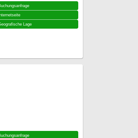
Buchungsanfrage
nternetseite
eografische Lage
Buchungsanfrage