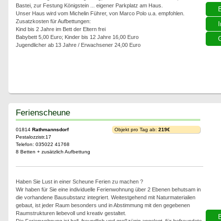
Bastei, zur Festung Königstein ... eigener Parkplatz am Haus.
Unser Haus wird vom Michelin Führer, von Marco Polo u.a. empfohlen.
Zusatzkosten für Aufbettungen:
I
Kind bis 2 Jahre im Bett der Eltern frei
Babybett 5,00 Euro; Kinder bis 12 Jahre 16,00 Euro
G
Jugendlicher ab 13 Jahre / Erwachsener 24,00 Euro
Ferienscheune
01814
Rathmannsdorf
Objekt pro Tag ab:
219€
Pestalozzistr.17
Telefon: 035022 41768
8 Betten + zusätzlich Aufbettung
Haben Sie Lust in einer Scheune Ferien zu machen ?
Wir haben für Sie eine individuelle Ferienwohnung über 2 Ebenen behutsam in
die vorhandene Bausubstanz integriert. Weitestgehend mit Naturmaterialien
gebaut, ist jeder Raum besonders und in Abstimmung mit den gegebenen
Raumstrukturen liebevoll und kreativ gestaltet.