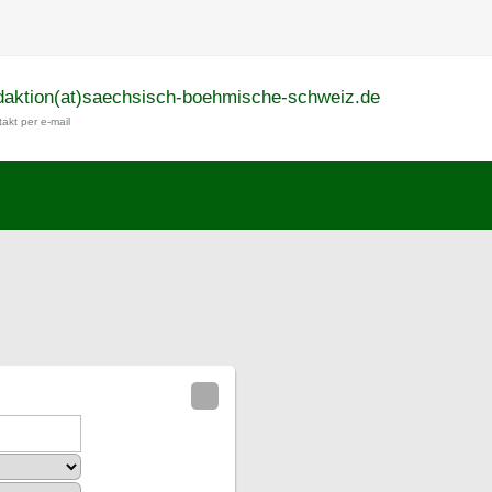
daktion(at)saechsisch-boehmische-schweiz.de
akt per e-mail