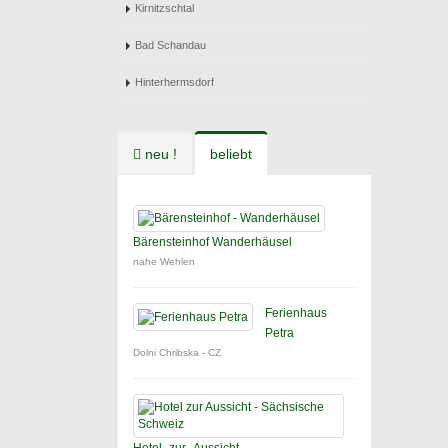
Kirnitzschtal
Bad Schandau
Hinterhermsdorf
neu !
beliebt
Bärensteinhof Wanderhäusel
nahe Wehlen
Ferienhaus
Petra
Dolni Chribska - CZ