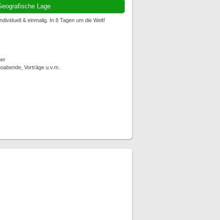
eografische Lage
ividuell & einmalig. In 8 Tagen um die Welt!
er
noabende, Vorträge u.v.m.