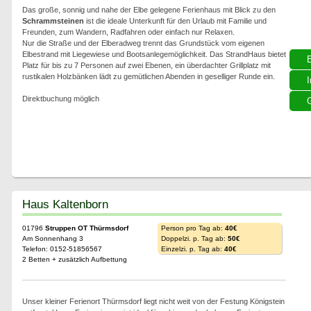
Das große, sonnig und nahe der Elbe gelegene Ferienhaus mit Blick zu den
Schrammsteinen
ist die ideale Unterkunft für den Urlaub mit Familie und
Freunden, zum Wandern, Radfahren oder einfach nur Relaxen.
Nur die Straße und der Elberadweg trennt das Grundstück vom eigenen
Elbestrand mit Liegewiese und Bootsanlegemöglichkeit. Das StrandHaus bietet
Platz für bis zu 7 Personen auf zwei Ebenen, ein überdachter Grillplatz mit
rustikalen Holzbänken lädt zu gemütlichen Abenden in geselliger Runde ein.
I
Direktbuchung möglich
G
Haus Kaltenborn
01796
Struppen OT Thürmsdorf
Person pro Tag ab:
40€
Am Sonnenhang 3
Doppelzi. p. Tag ab:
50€
Telefon: 0152-51856567
Einzelzi. p. Tag ab:
40€
2 Betten + zusätzlich Aufbettung
Unser kleiner Ferienort Thürmsdorf liegt nicht weit von der Festung Königstein