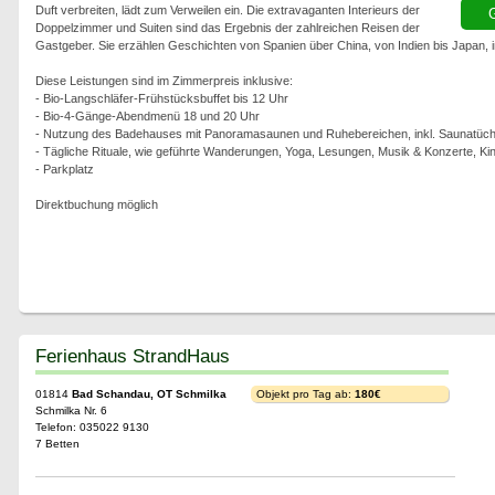
Duft verbreiten, lädt zum Verweilen ein. Die extravaganten Interieurs der
G
Doppelzimmer und Suiten sind das Ergebnis der zahlreichen Reisen der
Gastgeber. Sie erzählen Geschichten von Spanien über China, von Indien bis Japan, ind
Diese Leistungen sind im Zimmerpreis inklusive:
- Bio-Langschläfer-Frühstücksbuffet bis 12 Uhr
- Bio-4-Gänge-Abendmenü 18 und 20 Uhr
- Nutzung des Badehauses mit Panoramasaunen und Ruhebereichen, inkl. Saunatüch
- Tägliche Rituale, wie geführte Wanderungen, Yoga, Lesungen, Musik & Konzerte, Ki
- Parkplatz
Direktbuchung möglich
Ferienhaus StrandHaus
01814
Bad Schandau, OT Schmilka
Objekt pro Tag ab:
180€
Schmilka Nr. 6
Telefon: 035022 9130
7 Betten