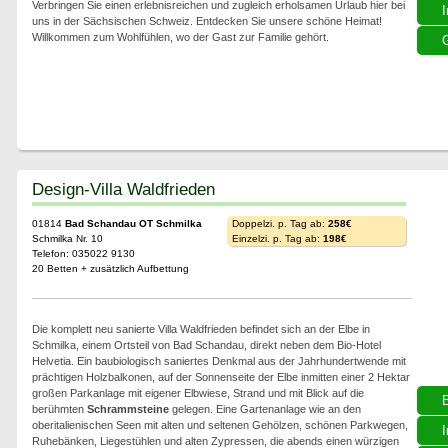
Verbringen Sie einen erlebnisreichen und zugleich erholsamen Urlaub hier bei
I
uns in der Sächsischen Schweiz. Entdecken Sie unsere schöne Heimat!
Willkommen zum Wohlfühlen, wo der Gast zur Familie gehört.
G
Design-Villa Waldfrieden
01814
Bad Schandau OT Schmilka
Doppelzi. p. Tag ab:
258€
Schmilka Nr. 10
Einzelzi. p. Tag ab:
198€
Telefon: 035022 9130
20 Betten + zusätzlich Aufbettung
Die komplett neu sanierte Villa Waldfrieden befindet sich an der Elbe in
Schmilka, einem Ortsteil von Bad Schandau, direkt neben dem Bio-Hotel
Helvetia. Ein baubiologisch saniertes Denkmal aus der Jahrhundertwende mit
prächtigen Holzbalkonen, auf der Sonnenseite der Elbe inmitten einer 2 Hektar
großen Parkanlage mit eigener Elbwiese, Strand und mit Blick auf die
berühmten
Schrammsteine
gelegen. Eine Gartenanlage wie an den
oberitalienischen Seen mit alten und seltenen Gehölzen, schönen Parkwegen,
I
Ruhebänken, Liegestühlen und alten Zypressen, die abends einen würzigen