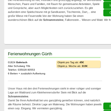
Die Ferienwohnung ist hell, freundlich und großzügig angelegt, für befreundete
Menschen, Paare und Familien, mit Raum für gemeinsame Aktivitäten, Spiele
I
und Gespräche, aber auch Möglichkeiten sich zurückzuziehen. Es gibt
außerdem eine Spielscheune mit gr.Sandkasten, Tischtennis, Dart,... eine
G
große Wiese mit Feuerstelle.Von der Wohnung haben Sie einen
wunderschönen Blick auf die
Schrammsteine
, Falkenstein... Wiesen und Wald. Wir f
Ferienwohnungen Gürth
01824
Gohrisch
Objekt pro Tag ab:
45€
Alter Schulweg 70b
Objekt p. Woche ab:
315€
Telefon: 035028 80553
6 Betten + zusätzlich Aufbettung
Unser Haus mit den drei Ferienwohnungen steht in einer ruhiger und sonniger
Lage am Waldrand zum Kleinhennersdorfer Stein mit Blick auf die
Schrammsteine
.
Damit Sie Ihren Aufenthalt bei uns ganzjährig genießen können, sind natürlich
alle Räume beheizt. Direkte Lage am Malerweg. Die Wohnungen haben jeweils
einen sep. Eingang. Wir vermieten ganzjährig.