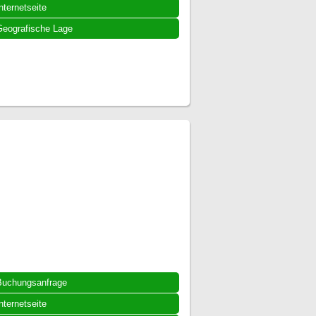
nternetseite
eografische Lage
Buchungsanfrage
nternetseite