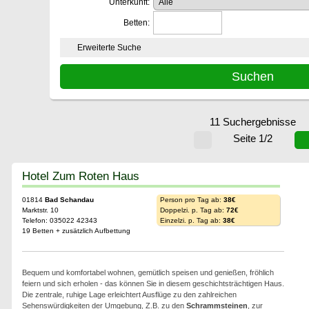
Unterkunft:
Betten:
Erweiterte Suche
11 Suchergebnisse
Seite 1/2
Hotel Zum Roten Haus
01814
Bad Schandau
Person pro Tag ab:
38€
Marktstr. 10
Doppelzi. p. Tag ab:
72€
Telefon: 035022 42343
Einzelzi. p. Tag ab:
38€
19 Betten + zusätzlich Aufbettung
Bequem und komfortabel wohnen, gemütlich speisen und genießen, fröhlich
feiern und sich erholen - das können Sie in diesem geschichtsträchtigen Haus.
Die zentrale, ruhige Lage erleichtert Ausflüge zu den zahlreichen
Sehenswürdigkeiten der Umgebung, Z.B. zu den
Schrammsteinen
, zur