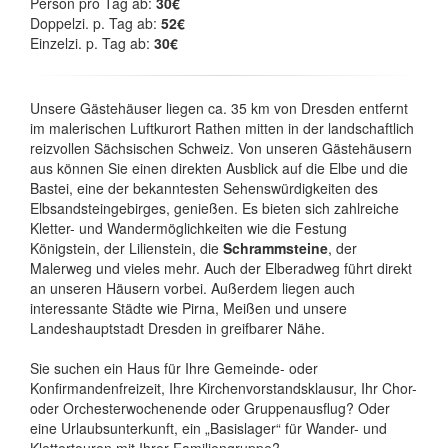
Person pro Tag ab:
30€
Doppelzi. p. Tag ab:
52€
Einzelzi. p. Tag ab:
30€
Unsere Gästehäuser liegen ca. 35 km von Dresden entfernt
im malerischen Luftkurort Rathen mitten in der landschaftlich
reizvollen Sächsischen Schweiz. Von unseren Gästehäusern
aus können Sie einen direkten Ausblick auf die Elbe und die
Bastei, eine der bekanntesten Sehenswürdigkeiten des
Elbsandsteingebirges, genießen. Es bieten sich zahlreiche
Kletter- und Wandermöglichkeiten wie die Festung
Königstein, der Lilienstein, die
Schrammsteine
, der
Malerweg und vieles mehr. Auch der Elberadweg führt direkt
an unseren Häusern vorbei. Außerdem liegen auch
interessante Städte wie Pirna, Meißen und unsere
Landeshauptstadt Dresden in greifbarer Nähe.
Sie suchen ein Haus für Ihre Gemeinde- oder
Konfirmandenfreizeit, Ihre Kirchenvorstandsklausur, Ihr Chor-
oder Orchesterwochenende oder Gruppenausflug? Oder
eine Urlaubsunterkunft, ein „Basislager“ für Wander- und
Klettertouren mit Ihrer Familiengruppe?