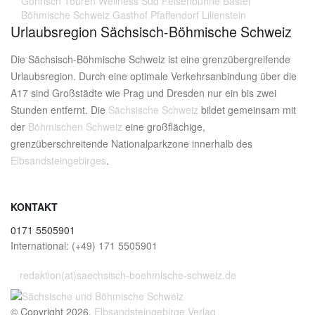
Gohrisch
Touren
Wellness
Süd
Felsenbühne
Bastei
Böhmische Schweiz
Gasthof
Pfaffendorf
Lilienstein
Urlaubsregion Sächsisch-Böhmische Schweiz
Die Sächsisch-Böhmische Schweiz ist eine grenzübergreifende
Urlaubsregion. Durch eine optimale Verkehrsanbindung über die
A17 sind Großstädte wie Prag und Dresden nur ein bis zwei
Stunden entfernt. Die
Sächsische Schweiz
bildet gemeinsam mit
der
Böhmischen Schweiz
eine großflächige,
grenzüberschreitende Nationalparkzone innerhalb des
Elbsandsteingebirges
.
KONTAKT
0171 5505901
International: (+49) 171 5505901
redaktion(at)saechsisch-boehmische-schweiz.de
© Copyright 2026,
Elbsandsteingebirge Verlag