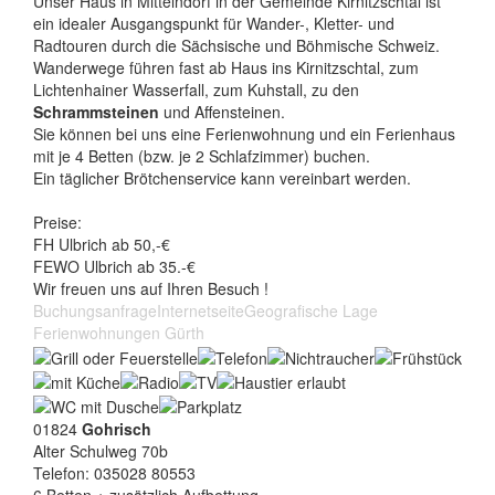
Unser Haus in Mittelndorf in der Gemeinde Kirnitzschtal ist
ein idealer Ausgangspunkt für Wander-, Kletter- und
Radtouren durch die Sächsische und Böhmische Schweiz.
Wanderwege führen fast ab Haus ins Kirnitzschtal, zum
Lichtenhainer Wasserfall, zum Kuhstall, zu den
Schrammsteinen
und Affensteinen.
Sie können bei uns eine Ferienwohnung und ein Ferienhaus
mit je 4 Betten (bzw. je 2 Schlafzimmer) buchen.
Ein täglicher Brötchenservice kann vereinbart werden.
Preise:
FH Ulbrich ab 50,-€
FEWO Ulbrich ab 35.-€
Wir freuen uns auf Ihren Besuch !
Buchungsanfrage
Internetseite
Geografische Lage
Ferienwohnungen Gürth
01824
Gohrisch
Alter Schulweg 70b
Telefon: 035028 80553