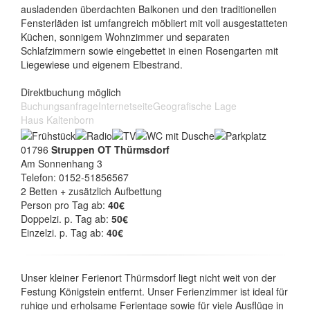
ausladenden überdachten Balkonen und den traditionellen
Fensterläden ist umfangreich möbliert mit voll ausgestatteten
Küchen, sonnigem Wohnzimmer und separaten
Schlafzimmern sowie eingebettet in einen Rosengarten mit
Liegewiese und eigenem Elbestrand.
Direktbuchung möglich
Buchungsanfrage
Internetseite
Geografische Lage
Haus Kaltenborn
01796
Struppen OT Thürmsdorf
Am Sonnenhang 3
Telefon: 0152-51856567
2 Betten + zusätzlich Aufbettung
Person pro Tag ab:
40€
Doppelzi. p. Tag ab:
50€
Einzelzi. p. Tag ab:
40€
Unser kleiner Ferienort Thürmsdorf liegt nicht weit von der
Festung Königstein entfernt. Unser Ferienzimmer ist ideal für
ruhige und erholsame Ferientage sowie für viele Ausflüge in