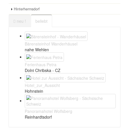
Hinterhermsdorf
neu !
beliebt
Bärensteinhof Wanderhäusel
nahe Wehlen
Ferienhaus Petra
Dolni Chribska - CZ
Hotel_zur_Aussicht
Hohnstein
Panoramahotel Wolfsberg
Reinhardtsdorf