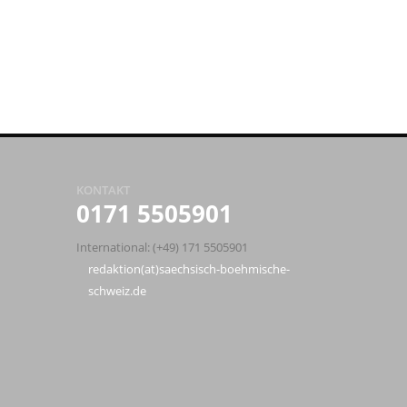
KONTAKT
0171 5505901
International: (+49) 171 5505901
redaktion(at)saechsisch-boehmische-
schweiz.de