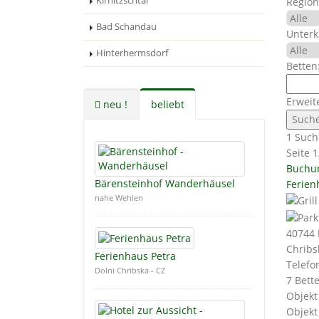
Kirnitzschtal
Region
Bad Schandau
Unterk
Hinterhermsdorf
Betten
Erweit
neu !
beliebt
1 Such
Seite 1
Buchu
Bärensteinhof Wanderhäusel
Ferien
nahe Wehlen
40744
Chribs
Ferienhaus Petra
Telefo
Dolni Chribska - CZ
7 Bett
Objekt
Objekt