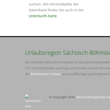
suchen. Alle Ferienobjekte der
Datenbank finden Sie auch in der
Unterkunft-Karte
.
Urlaubsregion Sächsisch-Böhmis
Die Sächsisch-Böhmische Schweiz ist eine grenzübergreif
A17 sind Großstädte wie Prag und Dresden nur ein bis zwe
der
Böhmischen Schweiz
eine großflächige, grenzübersch
© Copyright 2026,
Elbsandsteingebirge Ve