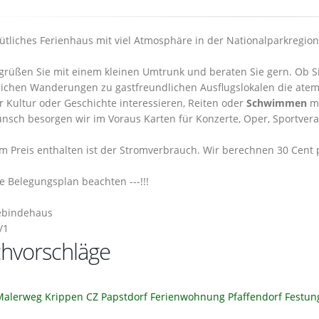
tliches Ferienhaus mit viel Atmosphäre in der Nationalparkregio
grüßen Sie mit einem kleinen Umtrunk und beraten Sie gern. Ob Si
ichen Wanderungen zu gastfreundlichen Ausflugslokalen die ate
ür Kultur oder Geschichte interessieren, Reiten oder
Schwimmen
mö
nsch besorgen wir im Voraus Karten für Konzerte, Oper, Sportvera
im Preis enthalten ist der Stromverbrauch. Wir berechnen 30 Cent
tte Belegungsplan beachten ---!!!
bindehaus
/1
hvorschläge
Malerweg
Krippen
CZ
Papstdorf
Ferienwohnung
Pfaffendorf
Festun