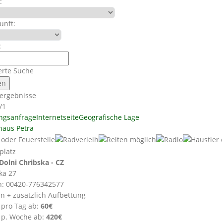
:
unft:
:
erte Suche
ergebnisse
/1
ngsanfrage
Internetseite
Geografische Lage
haus Petra
Dolni Chribska - CZ
ka 27
n: 00420-776342577
en + zusätzlich Aufbettung
 pro Tag ab:
60€
 p. Woche ab:
420€