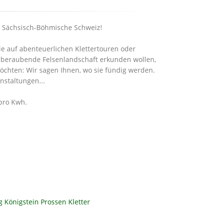
n Sächsisch-Böhmische Schweiz!
e auf abenteuerlichen Klettertouren oder
mberaubende Felsenlandschaft erkunden wollen,
chten: Wir sagen Ihnen, wo sie fündig werden.
nstaltungen...
 pro Kwh.
g Königstein
Prossen
Kletter