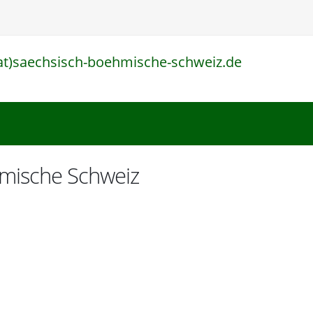
at)saechsisch-boehmische-schweiz.de
l
hmische Schweiz