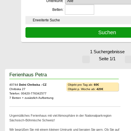
Unterkunft:
Betten:
Erweiterte Suche
1 Suchergebnisse
Seite 1/1
Ferienhaus Petra
40744
Dolni Chribska - CZ
Objekt pro Tag ab:
60€
Chribska 27
Objekt p. Woche ab:
420€
Telefon: 00420-776342577
7 Betten + zusätzlich Aufbettung
Urgemütliches Ferienhaus mit viel Atmosphäre in der Nationalparkregion
Sächsisch-Böhmische Schweiz!
Wir begrüßen Sie mit einem kleinen Umtrunk und beraten Sie gern. Ob Sie auf