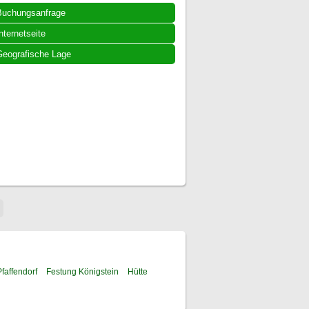
Buchungsanfrage
nternetseite
eografische Lage
faffendorf
Festung Königstein
Hütte