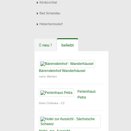
Kirnitzschtal
Bad Schandau
Hinterhermsdorf
neu !
beliebt
Bärensteinhof Wanderhäusel
nahe Wehlen
Ferienhaus
Petra
Dolni Chribska - CZ