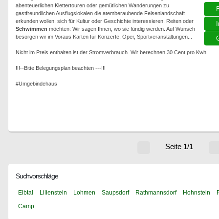
abenteuerlichen Klettertouren oder gemütlichen Wanderungen zu
gastfreundlichen Ausflugslokalen die atemberaubende Felsenlandschaft
erkunden wollen, sich für Kultur oder Geschichte interessieren, Reiten oder
I
Schwimmen
möchten: Wir sagen Ihnen, wo sie fündig werden. Auf Wunsch
besorgen wir im Voraus Karten für Konzerte, Oper, Sportveranstaltungen...
G
Nicht im Preis enthalten ist der Stromverbrauch. Wir berechnen 30 Cent pro Kwh.
!!!--Bitte Belegungsplan beachten ---!!!
#Umgebindehaus
Seite 1/1
Suchvorschläge
Elbtal
Lilienstein
Lohmen
Saupsdorf
Rathmannsdorf
Hohnstein
P
Camp