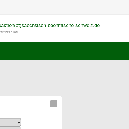
daktion(at)saechsisch-boehmische-schweiz.de
akt per e-mail