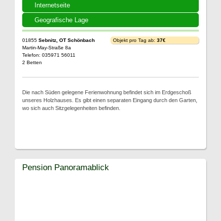
Internetseite
Geografische Lage
01855
Sebnitz, OT Schönbach
Objekt pro Tag ab:
37€
Martin-May-Straße 8a
Telefon: 035971 56011
2 Betten
Die nach Süden gelegene Ferienwohnung befindet sich im Erdgeschoß
unseres Holzhauses. Es gibt einen separaten Eingang durch den Garten,
wo sich auch Sitzgelegenheiten befinden.
Pension Panoramablick