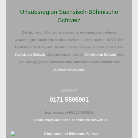
Urlaubsregion Sächsisch-Böhmische
Schweiz
Die Sächsisch-Böhmische Schweiz ist eine grenzübergreifende
Urlaubsregion. Durch eine optimale Verkehrsanbindung über die A17 sind
Großstädte wie Prag und Dresden nur ein bis zwei Stunden entfernt. Die
Sächsische Schweiz
bildet gemeinsam mit der
Böhmischen Schweiz
eine
großflächige, grenzüberschreitende Nationalparkzone innerhalb des
Elbsandsteingebirges
.
KONTAKT
0171 5505901
International: (+49) 171 5505901
redaktion(at)saechsisch-boehmische-schweiz.de