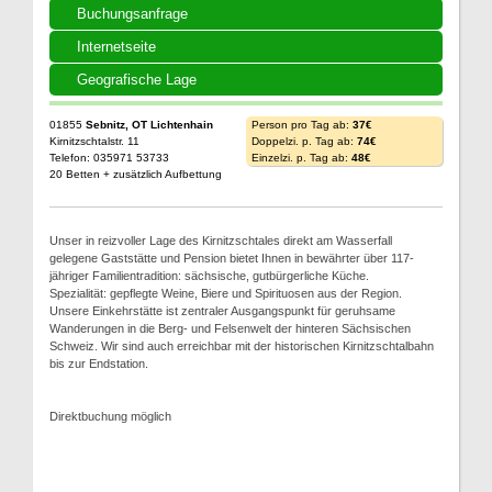
Buchungsanfrage
Internetseite
Geografische Lage
01855
Sebnitz, OT Lichtenhain
Person pro Tag ab:
37€
Kirnitzschtalstr. 11
Doppelzi. p. Tag ab:
74€
Telefon: 035971 53733
Einzelzi. p. Tag ab:
48€
20 Betten + zusätzlich Aufbettung
Unser in reizvoller Lage des Kirnitzschtales direkt am Wasserfall
gelegene Gaststätte und Pension bietet Ihnen in bewährter über 117-
jähriger Familientradition: sächsische, gutbürgerliche Küche.
Spezialität: gepflegte Weine, Biere und Spirituosen aus der Region.
Unsere Einkehrstätte ist zentraler Ausgangspunkt für geruhsame
Wanderungen in die Berg- und Felsenwelt der hinteren Sächsischen
Schweiz. Wir sind auch erreichbar mit der historischen Kirnitzschtalbahn
bis zur Endstation.
Direktbuchung möglich