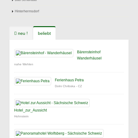
Hinterhermsdorf
neu !
beliebt
Bärensteinhof
Wanderhäusel
nahe Wehlen
Ferienhaus Petra
Dolni Chribska - CZ
Hotel_zur_Aussicht
Hohnstein