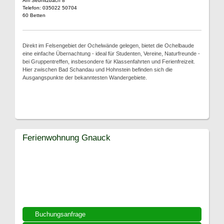
Am Sebnitzbach 8
Telefon: 035022 50704
60 Betten
Direkt im Felsengebiet der Ochelwände gelegen, bietet die Ochelbaude
eine einfache Übernachtung - ideal für Studenten, Vereine, Naturfreunde -
bei Gruppentreffen, insbesondere für Klassenfahrten und Ferienfreizeit.
Hier zwischen Bad Schandau und Hohnstein befinden sich die
Ausgangspunkte der bekanntesten Wandergebiete.
Ferienwohnung Gnauck
Buchungsanfrage