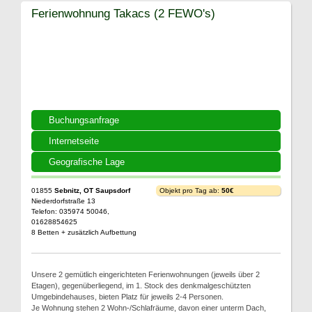
Ferienwohnung Takacs (2 FEWO's)
Buchungsanfrage
Internetseite
Geografische Lage
01855
Sebnitz, OT Saupsdorf
Objekt pro Tag ab:
50€
Niederdorfstraße 13
Telefon: 035974 50046,
01628854625
8 Betten + zusätzlich Aufbettung
Unsere 2 gemütlich eingerichteten Ferienwohnungen (jeweils über 2
Etagen), gegenüberliegend, im 1. Stock des denkmalgeschützten
Umgebindehauses, bieten Platz für jeweils 2-4 Personen.
Je Wohnung stehen 2 Wohn-/Schlafräume, davon einer unterm Dach,