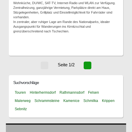
Wohnküche, DU/WC, SAT-TV, Internet-Radio und WLAN zur Verfügung.
Zentralheizung, ganzjährige Vermietung, Parkplätze direkt am Haus,
Sitzgelegenheiten, Grillplatz und Einstellmöglichkeit für Fahrräder sind
vorhanden.
In zentraler, aber ruhiger Lage am Rande des Nationalparks, idealer
Ausgangspunkt für Wanderungen ins Kirnitzschtal und
grenzüberschreitend nach Tschechien.
Seite 1/2
Suchvorschläge
Touren
Hinterhermsdorf
Rathmannsdorf
Felsen
Malerweg
Schrammsteine
Kamenice
Schmilka
Krippen
Sebnitz