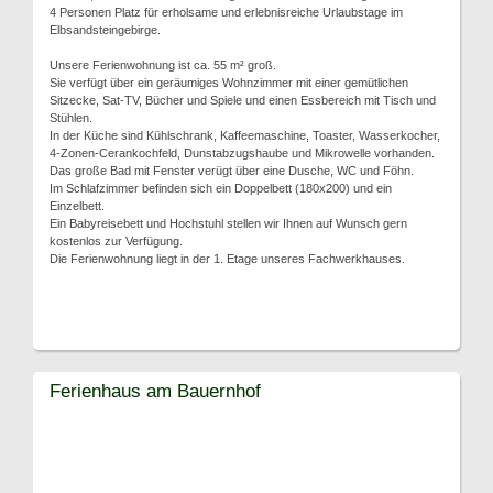
4 Personen Platz für erholsame und erlebnisreiche Urlaubstage im
Elbsandsteingebirge.
Unsere Ferienwohnung ist ca. 55 m² groß.
Sie verfügt über ein geräumiges Wohnzimmer mit einer gemütlichen
Sitzecke, Sat-TV, Bücher und Spiele und einen Essbereich mit Tisch und
Stühlen.
In der Küche sind Kühlschrank, Kaffeemaschine, Toaster, Wasserkocher,
4-Zonen-Cerankochfeld, Dunstabzugshaube und Mikrowelle vorhanden.
Das große Bad mit Fenster verügt über eine Dusche, WC und Föhn.
Im Schlafzimmer befinden sich ein Doppelbett (180x200) und ein
Einzelbett.
Ein Babyreisebett und Hochstuhl stellen wir Ihnen auf Wunsch gern
kostenlos zur Verfügung.
Die Ferienwohnung liegt in der 1. Etage unseres Fachwerkhauses.
Ferienhaus am Bauernhof