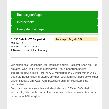
Buchungsanfrage
Internetseite
Geografische Lage
01855
Sebnitz OT Saupsdorf
Person pro Tag ab:
30€
Mittelweg 5
Telefon: 035974 169982
7 Betten + zusätzlich Aufbettung
Wir haben das Ferienhaus 2017 komplett saniert. Es bietet Ihnen auf 150
qm alles, was Sie für einen erholsamen Urlaub benötigen und ist
ausgestattet für 6 bis 8 Personen. Es verfügt über 3 Schlafzimmer und 3
separate Bäder, einem großen Gemeinschaftsraum mit Küche sowie einer
urigen Sitzecke am Haus. Grill, Räucherofen und Feuerstelle sind
vorhanden.
Das Haus wird nur komplett und ab mindestens 5 Tagen Aufenthalt
vermietet (Nichtraucherhaus). Haustiere sind nicht erwünscht. Am Haus
befinden sich 3 Parkplätze.