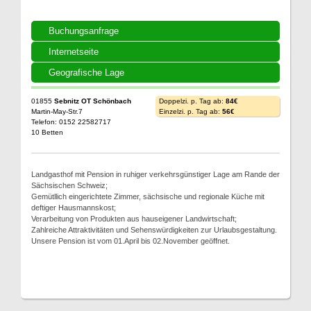
Buchungsanfrage
Internetseite
Geografische Lage
01855
Sebnitz OT Schönbach
Doppelzi. p. Tag ab:
84€
Martin-May-Str.7
Einzelzi. p. Tag ab:
56€
Telefon: 0152 22582717
10 Betten
Landgasthof mit Pension in ruhiger verkehrsgünstiger Lage am Rande der
Sächsischen Schweiz;
Gemütllich eingerichtete Zimmer, sächsische und regionale Küche mit
deftiger Hausmannskost;
Verarbeitung von Produkten aus hauseigener Landwirtschaft;
Zahlreiche Attraktivitäten und Sehenswürdigkeiten zur Urlaubsgestaltung.
Unsere Pension ist vom 01.April bis 02.November geöffnet.