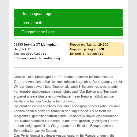
Buchungsanfrage
Internetseite
Geografische Lage
01855
Sebnitz OT Lichtenhain
Person pro Tag ab:
29,50€
Bergblick 12
Doppelzi. p. Tag ab:
59€
Telefon: 03597157061
Einzelzi. p. Tag ab:
49€
6 Betten + zusätzlich Aufbettung
Unsere kleine familiengeführte Frühstückspension befindet sich am
Ortsrand von Lichtenhain in einer ruhigen Lage ohne Durchgangsverkehr.
Wir verfügen sowohl über Doppel- als auch 3-Bettzimmer, welche sehr
komfortabel und gemütlich eingerichtet sind. Von Balkon und Terrasse
erwartet unsere Gäste ein unverbauter freier Panoramablick auf die
Felslandschaft der Sächsischen Schweiz.
Sie erhalten ein reichhaltiges individuell abgesprochenes Frühstück und
können danach ganz entspannt in den Tag starten. Es besteht die
Möglichkeit, gemeinschaftlich einen Kühlschrank sowie Wasserkocher
und Kaffeemaschine zu nutzen. In unserem großen, gepflegten Garten
stehen einige gemütliche Sitzgruppen zum Erholen, Entspannen und
Sonnenbaden zur Verfügung.
Das Feriendomizil ist idealer Ausgangspunkt für Wanderungen in die