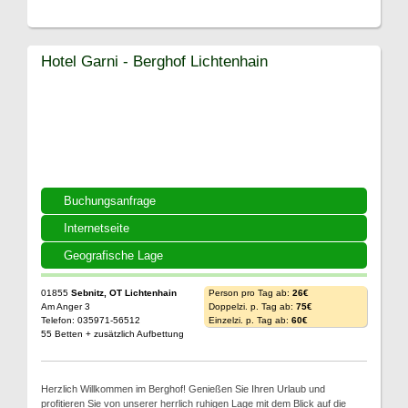
Hotel Garni - Berghof Lichtenhain
Buchungsanfrage
Internetseite
Geografische Lage
01855
Sebnitz, OT Lichtenhain
Person pro Tag ab:
26€
Am Anger 3
Doppelzi. p. Tag ab:
75€
Telefon: 035971-56512
Einzelzi. p. Tag ab:
60€
55 Betten + zusätzlich Aufbettung
Herzlich Willkommen im Berghof! Genießen Sie Ihren Urlaub und
profitieren Sie von unserer herrlich ruhigen Lage mit dem Blick auf die