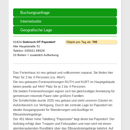
Buchungsanfrage
Internetseite
Geografische Lage
01824
Gohrisch OT Papstdorf
Objekt pro Tag ab:
70€
Alte Hauptstraße 51
Telefon: 035021 68529
10 Betten + zusätzlich Aufbettung
Das Ferienhaus ist neu gebaut und vollkommen separat. Sie finden hier
Platz für 2 bis 4 Personen (ca. 46m²).
Die neu gebauten Ferienwohnungen RUTH und KURT im Hauptgebäude
bieten jeweils auf 44m² Platz für je 2 bis 4 Personen.
Die beiden Ferienwohnungen eignen sich bei gleichzeitiger Anmietung für
gemeinsam reisende Paare oder größere Familien.
Die Schäferhütte wurde 2025 neu gebaut und steht unseren Gästen im
Außenbereich zur Verfügung. Durch die zentrale Lage ist Papstdorf ein
idealer Ausgangspunkt für Wanderungen und Ausflüge im
Elbsandsteingebirge.
Der 451 Meter hohe Tafelberg "Papststein" liegt direkt bei Papstdorf. Der
Aufstieg erfolgt über Treppen und Felsspalten und man wird mit einem
atemberaubenden Rundblick über das Elbsandsteingebirge belohnt. Auf