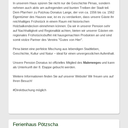
In unserem Haus spüren Sie nicht nur die Geschichte Pirnas, sondern
nehmen auch aktiv am aufregenden und bunten Treiben der Stadt teil.
Dem Pfarrherr zu Putzkau Donatus Lange, der von ca. 1556 bis ca. 1562
Eigentümer des Hauses war, ist es zu verdanken, dass unsere Gäste ihr
reichhaltiges Frühstück in einem Raum mit historischen
Holzbalkendecken einnehmen können. Da wir in unserer Pension sehr
auf Nachhaltigkeit und Regionalität achten, bieten wir unserer Gästen ein
regionales Frühstücksbuffet mit hausgemachten Produkten an und sind
somit stolze Partner des Vereins "Gutes von Hier".
Pirna bietet eine perfekte Mischung aus lebendigen Stadtleben,
Geschichte, Kultur und Natur – ideal für einen unvergesslichen Aufenthalt.
Unsere Pension Donatus ist offizielles Mitglied des
Malerweges
und kann
als Unterkunft der 8. Etappe gebucht werden.
Weitere Informationen finden Sie auf unserer Website! Wir freuen uns auf
Ihren Besuch!
#Direktbuchung möglich
Ferienhaus Pötzscha