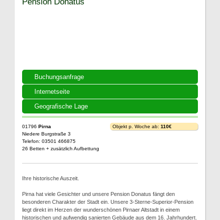
Pension Donatus
Buchungsanfrage
Internetseite
Geografische Lage
01796
Pirna
Objekt p. Woche ab:
110€
Niedere Burgstraße 3
Telefon: 03501 466875
26 Betten + zusätzlich Aufbettung
Ihre historische Auszeit.
Pirna hat viele Gesichter und unsere Pension Donatus fängt den
besonderen Charakter der Stadt ein. Unsere 3-Sterne-Superior-Pension
liegt direkt im Herzen der wunderschönen Pirnaer Altstadt in einem
historischen und aufwendig sanierten Gebäude aus dem 16. Jahrhundert.