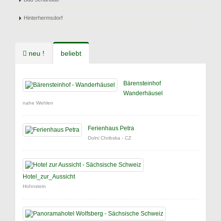
Hinterhermsdorf
neu !
beliebt
Bärensteinhof
Wanderhäusel
nahe Wehlen
Ferienhaus Petra
Dolni Chribska - CZ
Hotel_zur_Aussicht
Hohnstein