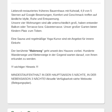
Liebevoll restauriertes früheres Bauernhaus mit Kuhstall, 4,9 von 5
Sternen auf Google-Bewertungen, Komfort und Geschmack treffen auf
ländliche Idylle, Ruhe und Entspannung.
Unsere vier Wohnungen sind alle unterschiedlich groß, haben entweder
Balkon oder Terrasse bzw. Gästeterrasse. Unser großer Garten bietet
Kindern Platz zum Toben.
Eine Sauna und regelmäßige Yoga-Kurse sind ein Angebot für innere
Einkehr.
Der berühmte "
Malerweg
" geht unweit des Hauses vorbei. Hunderte
Wanderwege und Klettersteige in der Gegend warten darauf, von Ihnen
erkundet zu werden.
!!! wichtiger Hinweis !!!
MINDESTAUFENTHALT IN DER HAUPTSAISON 5 NÄCHTE, IN DER
NEBENSAISON 3 NÄCHTE! Aktuelle Verfügbarkeit siehe Webseite
(Belegungsplan).