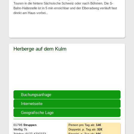
Touren in die hintere Sächsische Schweiz oder nach Böhmen. Die S-
Bahn-Haltestelle ist in 5 min erreichbar und der Elberadweg verläuft fast
direkt am Haus vorbei...
Herberge auf dem Kulm
Buchungsanfrage
Internetseite
Geografische Lage
01796
Struppen
Person pro Tag ab:
14€
Weißig 7b
Doppelzi. p. Tag ab:
32€
Telefon: 0177 4737272
Einzelzi. p. Tag ab:
16€