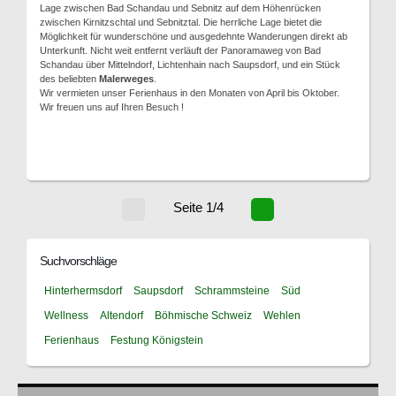
Lage zwischen Bad Schandau und Sebnitz auf dem Höhenrücken
zwischen Kirnitzschtal und Sebnitztal. Die herrliche Lage bietet die
Möglichkeit für wunderschöne und ausgedehnte Wanderungen direkt ab
Unterkunft. Nicht weit entfernt verläuft der Panoramaweg von Bad
Schandau über Mittelndorf, Lichtenhain nach Saupsdorf, und ein Stück
des beliebten
Malerweges
.
Wir vermieten unser Ferienhaus in den Monaten von April bis Oktober.
Wir freuen uns auf Ihren Besuch !
Seite 1/4
Suchvorschläge
Hinterhermsdorf
Saupsdorf
Schrammsteine
Süd
Wellness
Altendorf
Böhmische Schweiz
Wehlen
Ferienhaus
Festung Königstein