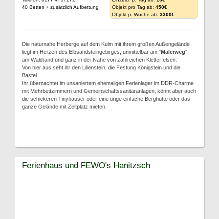
40 Betten + zusätzlich Aufbettung
Objekt pro Tag ab:
450€
Objekt p. Woche ab:
3300€
Die naturnahe Herberge auf dem Kulm mit ihrem großen Außengelände
liegt im Herzen des Elbsandsteingebirges, unmittelbar am "
Malerweg
",
am Waldrand und ganz in der Nähe von zahlreichen Kletterfelsen.
Von hier aus seht ihr den Lilienstein, die Festung Königstein und die
Bastei.
Ihr übernachtet im unsaniertem ehemaligen Ferienlager im DDR-Charme
mit Mehrbettzimmern und Gemeinschaftssanitäranlagen, könnt aber auch
die schickeren Tinyhäuser oder eine urige einfache Berghütte oder das
ganze Gelände mit Zeltplatz mieten.
Ferienhaus und FEWO's Hanitzsch