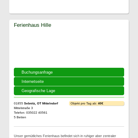
Ferienhaus Hille
Buchungsanfrage
Internetseite
Geografische Lage
01855
Sebnitz, OT Mittelndorf
Objekt pro Tag ab:
40€
Mittelstraße 3
Telefon: 035022 40561
5 Betten
Unser gemütliches Ferienhaus befindet sich in ruhiger aber zentraler