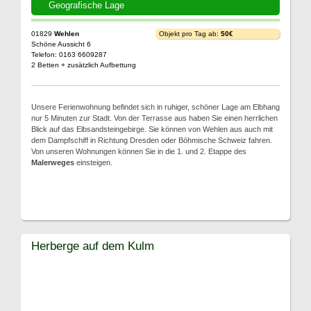
Geografische Lage
01829
Wehlen
Objekt pro Tag ab:
50€
Schöne Aussicht 6
Telefon: 0163 6609287
2 Betten + zusätzlich Aufbettung
Unsere Ferienwohnung befindet sich in ruhiger, schöner Lage am Elbhang
nur 5 Minuten zur Stadt. Von der Terrasse aus haben Sie einen herrlichen
Blick auf das Elbsandsteingebirge. Sie können von Wehlen aus auch mit
dem Dampfschiff in Richtung Dresden oder Böhmische Schweiz fahren.
Von unseren Wohnungen können Sie in die 1. und 2. Etappe des
Malerweges
einsteigen.
Herberge auf dem Kulm