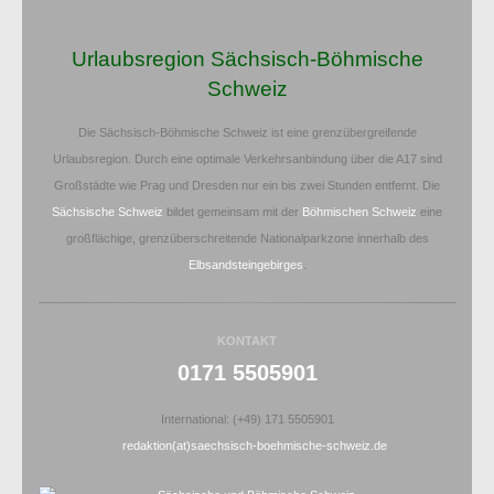
Urlaubsregion Sächsisch-Böhmische
Schweiz
Die Sächsisch-Böhmische Schweiz ist eine grenzübergreifende
Urlaubsregion. Durch eine optimale Verkehrsanbindung über die A17 sind
Großstädte wie Prag und Dresden nur ein bis zwei Stunden entfernt. Die
Sächsische Schweiz
bildet gemeinsam mit der
Böhmischen Schweiz
eine
großflächige, grenzüberschreitende Nationalparkzone innerhalb des
Elbsandsteingebirges
.
KONTAKT
0171 5505901
International: (+49) 171 5505901
redaktion(at)saechsisch-boehmische-schweiz.de