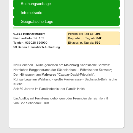
Buchungsanfrage
Internetseite
Geografische Lage
01814
Reinhardtsdorf
Person pro Tag ab:
39€
Reinhardtsdorf Nr. 102
Doppelzi. p. Tag ab:
84€
Telefon: 035028 859900
Einzelzi. p. Tag ab:
55€
59 Betten + zusätzlich Aufbettung
Natur erleben - Ruhe genießen am
Malerweg
Sächsische Schweiz
Herrliches Bergpanorama der Sächsischen u. Böhmischen Schweiz;
Der Höhepunkt am
Malerweg
"Caspar-David-Friedrich";
Ruhige Lage am Waldrand - große Freiterrasse - Sächsisch-Böhmische
Küche;
Seit 60 Jahren im Familienbesitz der Familie Helth.
Ein Ausflug mit Familienangehörigen oder Freunden der sich lohnt!
Von Bad Schandau 5 Km.