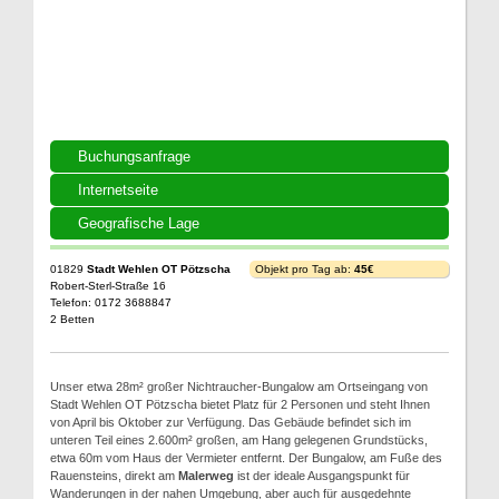
Buchungsanfrage
Internetseite
Geografische Lage
01829
Stadt Wehlen OT Pötzscha
Objekt pro Tag ab:
45€
Robert-Sterl-Straße 16
Telefon: 0172 3688847
2 Betten
Unser etwa 28m² großer Nichtraucher-Bungalow am Ortseingang von
Stadt Wehlen OT Pötzscha bietet Platz für 2 Personen und steht Ihnen
von April bis Oktober zur Verfügung. Das Gebäude befindet sich im
unteren Teil eines 2.600m² großen, am Hang gelegenen Grundstücks,
etwa 60m vom Haus der Vermieter entfernt. Der Bungalow, am Fuße des
Rauensteins, direkt am
Malerweg
ist der ideale Ausgangspunkt für
Wanderungen in der nahen Umgebung, aber auch für ausgedehnte