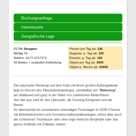
Buchungsanfrage
Internetseite
Geografische Lage
01796
Struppen
Person pro Tag ab:
14€
Weißig 7b
Doppelzi. p. Tag ab:
32€
Telefon: 0177 4737272
Einzelzi. p. Tag ab:
16€
40 Betten + zusätzlich Aufbettung
Objekt pro Tag ab:
450€
Objekt p. Woche ab:
3300€
Die naturnahe Herberge auf dem Kulm mit ihrem großen Außengelände
liegt im Herzen des Elbsandsteingebirges, unmittelbar am "
Malerweg
",
am Waldrand und ganz in der Nähe von zahlreichen Kletterfelsen.
Von hier aus seht ihr den Lilienstein, die Festung Königstein und die
Bastei.
Ihr übernachtet im unsaniertem ehemaligen Ferienlager im DDR-Charme
mit Mehrbettzimmern und Gemeinschaftssanitäranlagen, könnt aber auch
die schickeren Tinyhäuser oder eine urige einfache Berghütte oder das
ganze Gelände mit Zeltplatz mieten.