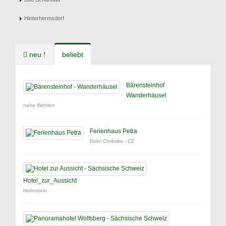
Hinterhermsdorf
neu !
beliebt
Bärensteinhof
Wanderhäusel
nahe Wehlen
Ferienhaus Petra
Dolni Chribska - CZ
Hotel_zur_Aussicht
Hohnstein