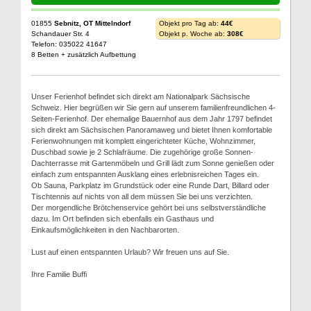
01855
Sebnitz, OT Mittelndorf
Objekt pro Tag ab:
44€
Schandauer Str. 4
Objekt p. Woche ab:
308€
Telefon: 035022 41647
8 Betten + zusätzlich Aufbettung
Unser Ferienhof befindet sich direkt am Nationalpark Sächsische
Schweiz. Hier begrüßen wir Sie gern auf unserem familienfreundlichen 4-
Seiten-Ferienhof. Der ehemalige Bauernhof aus dem Jahr 1797 befindet
sich direkt am Sächsischen Panoramaweg und bietet Ihnen komfortable
Ferienwohnungen mit komplett eingerichteter Küche, Wohnzimmer,
Duschbad sowie je 2 Schlafräume. Die zugehörige große Sonnen-
Dachterrasse mit Gartenmöbeln und Grill lädt zum Sonne genießen oder
einfach zum entspannten Ausklang eines erlebnisreichen Tages ein.
Ob Sauna, Parkplatz im Grundstück oder eine Runde Dart, Billard oder
Tischtennis auf nichts von all dem müssen Sie bei uns verzichten.
Der morgendliche Brötchenservice gehört bei uns selbstverständliche
dazu. Im Ort befinden sich ebenfalls ein Gasthaus und
Einkaufsmöglichkeiten in den Nachbarorten.
Lust auf einen entspannten Urlaub? Wir freuen uns auf Sie.
Ihre Familie Buffi