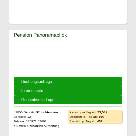
Pension Panoramablick
Buchungsanfrage
Internetseite
Geografische Lage
01855
Sebnitz OT Lichtenhain
Person pro Tag ab:
29,50€
Bergblick 12
Doppelzi. p. Tag ab:
59€
Telefon: 035971 57061
Einzelzi. p. Tag ab:
49€
6 Betten + zusätzlich Aufbettung