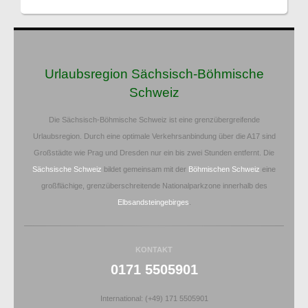
Urlaubsregion Sächsisch-Böhmische
Schweiz
Die Sächsisch-Böhmische Schweiz ist eine grenzübergreifende
Urlaubsregion. Durch eine optimale Verkehrsanbindung über die A17 sind
Großstädte wie Prag und Dresden nur ein bis zwei Stunden entfernt. Die
Sächsische Schweiz
bildet gemeinsam mit der
Böhmischen Schweiz
eine
großflächige, grenzüberschreitende Nationalparkzone innerhalb des
Elbsandsteingebirges
.
KONTAKT
0171 5505901
International: (+49) 171 5505901