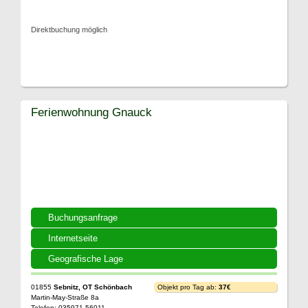
Direktbuchung möglich
Ferienwohnung Gnauck
Buchungsanfrage
Internetseite
Geografische Lage
01855
Sebnitz, OT Schönbach
Objekt pro Tag ab:
37€
Martin-May-Straße 8a
Telefon: 035971 56011