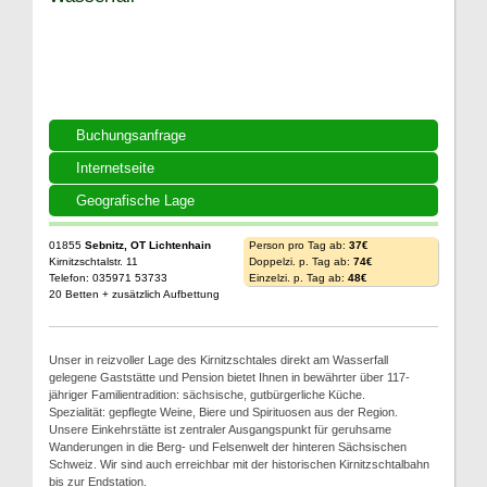
Buchungsanfrage
Internetseite
Geografische Lage
01855
Sebnitz, OT Lichtenhain
Person pro Tag ab:
37€
Kirnitzschtalstr. 11
Doppelzi. p. Tag ab:
74€
Telefon: 035971 53733
Einzelzi. p. Tag ab:
48€
20 Betten + zusätzlich Aufbettung
Unser in reizvoller Lage des Kirnitzschtales direkt am Wasserfall
gelegene Gaststätte und Pension bietet Ihnen in bewährter über 117-
jähriger Familientradition: sächsische, gutbürgerliche Küche.
Spezialität: gepflegte Weine, Biere und Spirituosen aus der Region.
Unsere Einkehrstätte ist zentraler Ausgangspunkt für geruhsame
Wanderungen in die Berg- und Felsenwelt der hinteren Sächsischen
Schweiz. Wir sind auch erreichbar mit der historischen Kirnitzschtalbahn
bis zur Endstation.