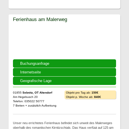
Ferienhaus am Malerweg
Buchungsanfrage
Internetseite
Geografische Lage
01855
Sebnitz, OT Altendorf
Objekt pro Tag ab:
150€
Am Hegebusch 20
Objekt p. Woche ab:
840€
Telefon: 035022 50777
7 Betten + zusätzlich Aufbettung
Unser neu errichtetes Ferienhaus befindet sich unweit des Malerweges
oberhalb des romantischen Kirnitzschtals. Das Haus verfügt auf 125 qm