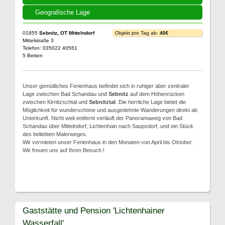
Geografische Lage
01855
Sebnitz, OT Mittelndorf
Objekt pro Tag ab:
40€
Mittelstraße 3
Telefon: 035022 40561
5 Betten
Unser gemütliches Ferienhaus befindet sich in ruhiger aber zentraler
Lage zwischen Bad Schandau und
Sebnitz
auf dem Höhenrücken
zwischen Kirnitzschtal und
Sebnitztal
. Die herrliche Lage bietet die
Möglichkeit für wunderschöne und ausgedehnte Wanderungen direkt ab
Unterkunft. Nicht weit entfernt verläuft der Panoramaweg von Bad
Schandau über Mittelndorf, Lichtenhain nach Saupsdorf, und ein Stück
des beliebten Malerweges.
Wir vermieten unser Ferienhaus in den Monaten von April bis Oktober.
Wir freuen uns auf Ihren Besuch !
Gaststätte und Pension 'Lichtenhainer
Wasserfall'