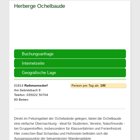
Herberge Ochelbaude
Buchungsanfrage
Internetseite
Geografische Lage
01814
Rathmannsdorf
Person pro Tag ab:
19€
Am Sebnitzbach 8
Telefon: 035022 50704
60 Betten
Direkt im Felsengebiet der Ochelwände gelegen, bietet die Ochelbaude
eine einfache Übernachtung - ideal für Studenten, Vereine, Naturfreunde -
bei Gruppentreffen, insbesondere für Klassenfahrten und Ferienfreizeit.
Hier zwischen Bad Schandau und Hohnstein befinden sich die
Ausgangspunkte der bekanntesten Wandergebiete.