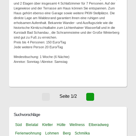
und 2 Etagen über insgesamt 4 Schlafzimmer für 7 Personen. Auf der
Liegewiese und der Terrasse am Haus können Sie entspannen. Zum
Haus gehört ebenso eine Garage sowie weitere PKW-Stellplätze. Die
direkte Lage am Waldesrand garantiert ihnen eine ruhigen und
erholsamen Aufenthalt. Bekannte Wander- und Ausflugsziele wie die
historische Kirnitzschtalbahn zum Lichtenhainer Wasserfall und in die
Kurstadt Bad Schandau , die Schrammsteine und der Große Winterberg
sind gut zu Fuß zu erreichen.
Preis bis 4 Personen: 150 Euro/Tag
Jede weitere Person 20 Euro/Tag
Mindestbuchung: 1 Woche (6 Nächte)
Anreise: Sonntag / Abreise: Samstag
Seite 1/2
Suchvorschläge
Süd
Bielatal
Kletter
Hütte
Wellness
Elberadweg
Ferienwohnung
Lohmen
Berg
Schmilka