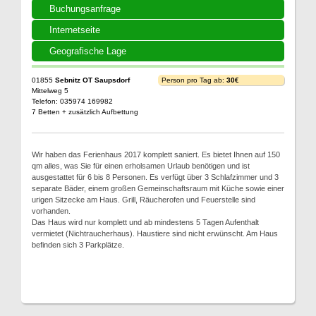
Buchungsanfrage
Internetseite
Geografische Lage
01855
Sebnitz OT Saupsdorf
Person pro Tag ab:
30€
Mittelweg 5
Telefon: 035974 169982
7 Betten + zusätzlich Aufbettung
Wir haben das Ferienhaus 2017 komplett saniert. Es bietet Ihnen auf 150
qm alles, was Sie für einen erholsamen Urlaub benötigen und ist
ausgestattet für 6 bis 8 Personen. Es verfügt über 3 Schlafzimmer und 3
separate Bäder, einem großen Gemeinschaftsraum mit Küche sowie einer
urigen Sitzecke am Haus. Grill, Räucherofen und Feuerstelle sind
vorhanden.
Das Haus wird nur komplett und ab mindestens 5 Tagen Aufenthalt
vermietet (Nichtraucherhaus). Haustiere sind nicht erwünscht. Am Haus
befinden sich 3 Parkplätze.