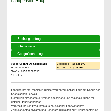
Landpension Haupt
Buchungsanfrage
Internetseite
Geografische Lage
01855
Sebnitz OT Schönbach
Doppelzi. p. Tag ab:
84€
Martin-May-Str.7
Einzelzi. p. Tag ab:
56€
Telefon: 0152 22582717
10 Betten
Landgasthof mit Pension in ruhiger verkehrsgünstiger Lage am Rande der
Sächsischen Schweiz;
Gemütllich eingerichtete Zimmer, sächsische und regionale Küche mit
deftiger Hausmannskost;
Verarbeitung von Produkten aus hauseigener Landwirtschaft;
Zahlreiche Attraktivitäten und Sehenswürdigkeiten zur Urlaubsgestaltung.