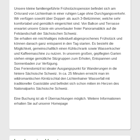
Unsere kleine familiengeführte Frühstückspension befindet sich am
Ortsrand von Lichtenhain in einer ruhigen Lage ohne Durchgangsverkehr.
Wir verfügen sowohl über Doppel- als auch 3-Bettzimmer, welche sehr
komfortabel und gemütlich eingerichtet sind. Von Balkon und Terrasse
erwartet unsere Gäste ein unverbauter freier Panoramablick auf die
Felslandschaft der Sächsischen Schweiz.
Sie erhalten ein reichhaltiges individuell abgesprochenes Frühstück und
können danach ganz entspannt in den Tag starten. Es besteht die
Möglichkeit, gemeinschaftlich einen Kühlschrank sowie Wasserkocher
und Kaffeemaschine zu nutzen. In unserem großen, gepflegten Garten
stehen einige gemütliche Sitzgruppen zum Erholen, Entspannen und
Sonnenbaden zur Verfügung.
Das Feriendomizil ist idealer Ausgangspunkt für Wanderungen in die
hintere Sächsische Schweiz. In ca. 25 Minuten erreicht man im
wildromantischen Kirnitzschtal den Lichtenhainer Wasserfall mit
traditioneller Gaststätte und befindet sich schon mitten im Herzen des
Nationalparks Sächsische Schweiz.
Eine Buchung ist ab 4 Übernachtungen möglich. Weitere Informationen
erhalten Sie auf unserer Homepage