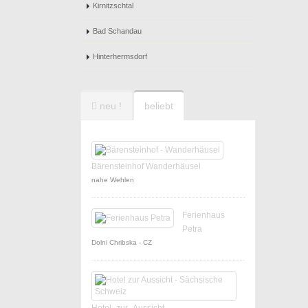
Kirnitzschtal
Bad Schandau
Hinterhermsdorf
neu !
beliebt
Bärensteinhof Wanderhäusel
nahe Wehlen
Ferienhaus
Petra
Dolni Chribska - CZ