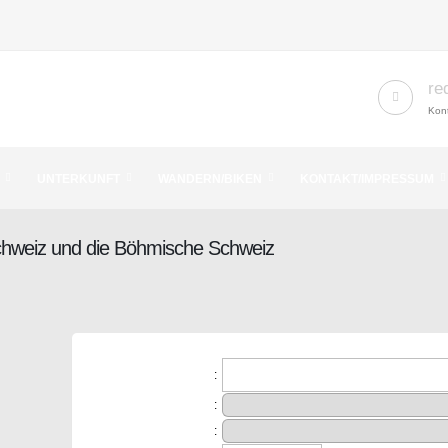
re
Kont
UNTERKUNFT
WANDERN/BIKEN
KONTAKT/IMPRESSUM
Schweiz und die Böhmische Schweiz
:
:
: