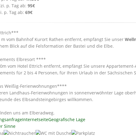
zi. p. Tag ab:
95€
i. p. Tag ab:
69€
Ettrich***
 m vom Bahnhof Kurort Rathen entfernt, empfängt Sie unser
Well
chem Blick auf die Felsformation der Bastei und die Elbe.
ements Elbresort ****
0m vom Hotel Ettrich entfernt, empfängt Sie unsere Appartement-A
ements für 2 bis 4 Personen, für Ihren Urlaub in der Sächsischen 
us Weißig-Ferienwohnungen****
eren Landhaus-Ferienwohnungen in sonnenverwöhnter Lage oberh
eunde des Elbsandsteingebirges willkommen.
finden uns am Elberadweg.
ngsanfrage
Internetseite
Geografische Lage
er Sinne