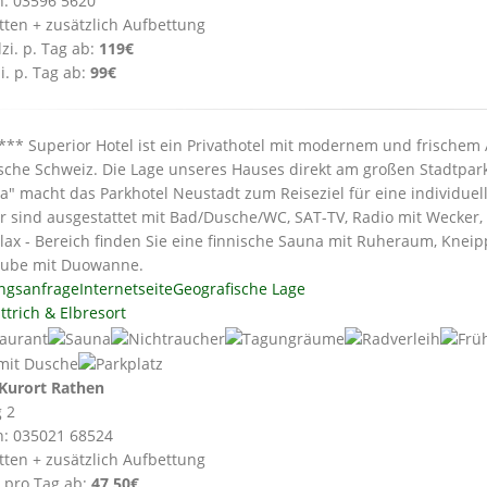
n: 03596 5620
tten + zusätzlich Aufbettung
zi. p. Tag ab:
119€
i. p. Tag ab:
99€
*** Superior Hotel ist ein Privathotel mit modernem und frischem 
sche Schweiz. Die Lage unseres Hauses direkt am großen Stadtpa
a" macht das Parkhotel Neustadt zum Reiseziel für eine individue
 sind ausgestattet mit Bad/Dusche/WC, SAT-TV, Radio mit Wecker,
lax - Bereich finden Sie eine finnische Sauna mit Ruheraum, Kne
tube mit Duowanne.
ngsanfrage
Internetseite
Geografische Lage
ttrich & Elbresort
Kurort Rathen
 2
n: 035021 68524
tten + zusätzlich Aufbettung
 pro Tag ab:
47,50€