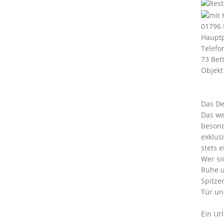
01796
Hauptp
Telefo
73 Bet
Objekt
Das De
Das we
besond
exklus
stets 
Wer si
Ruhe u
Spitze
Tür un
Ein Url