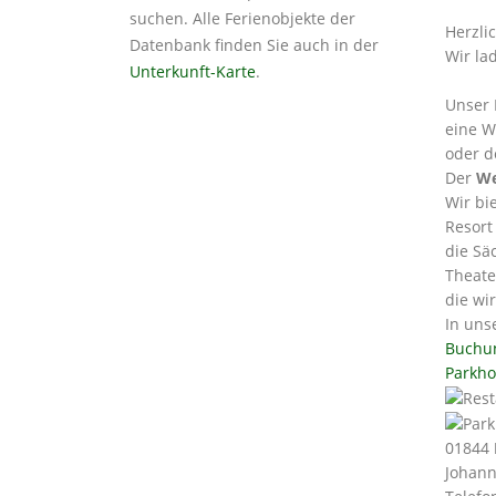
suchen. Alle Ferienobjekte der
Herzli
Datenbank finden Sie auch in der
Wir la
Unterkunft-Karte
.
Unser 
eine W
oder d
Der
We
Wir bi
Resort
die Sä
Theate
die wi
In uns
Buchu
Parkho
01844
Johann