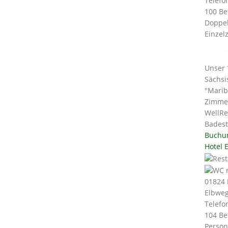
Telefo
100 Be
Doppel
Einzelz
Unser 
Sächsi
"Marib
Zimmer
WellRe
Bades
Buchu
Hotel E
01824
Elbweg
Telefo
104 Be
Person