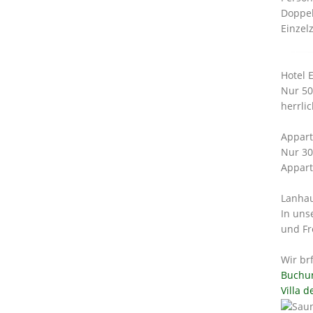
Doppel
Einzelz
Hotel 
Nur 50
herrli
Appart
Nur 30
Appart
Lanha
In uns
und Fr
Wir br
Buchu
Villa d