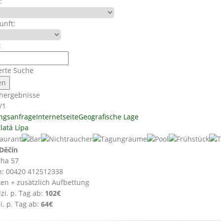
:
unft:
:
erte Suche
hergebnisse
/1
ngsanfrage
Internetseite
Geografische Lage
latá Lípa
Děčín
cha 57
n: 00420 412512338
ten + zusätzlich Aufbettung
zi. p. Tag ab:
102€
i. p. Tag ab:
64€