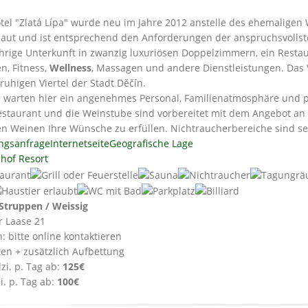
tel "Zlatá Lípa" wurde neu im Jahre 2012 anstelle des ehemalige
aut und ist entsprechend den Anforderungen der anspruchsvollste
hrige Unterkunft in zwanzig luxuriösen Doppelzimmern, ein Restaur
n, Fitness,
Wellness
, Massagen und andere Dienstleistungen. Das Vi
ruhigen Viertel der Stadt Děčín.
e warten hier ein angenehmes Personal, Familienatmosphäre und pr
estaurant und die Weinstube sind vorbereitet mit dem Angebot a
en Weinen Ihre Wünsche zu erfüllen. Nichtraucherbereiche sind se
ngsanfrage
Internetseite
Geografische Lage
hof Resort
Struppen / Weissig
r Laase 21
: bitte online kontaktieren
ten + zusätzlich Aufbettung
zi. p. Tag ab:
125€
i. p. Tag ab:
100€