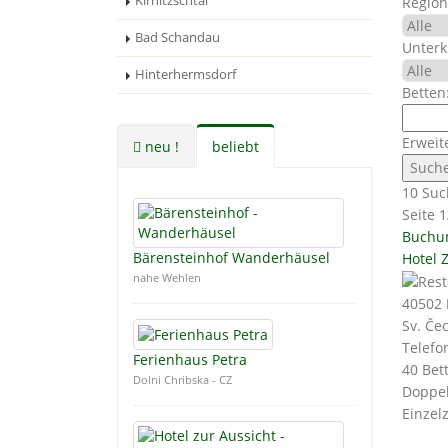
Kirnitzschtal
Region
Bad Schandau
Unterk
Hinterhermsdorf
Betten
Erweit
neu !
beliebt
10 Suc
Seite 1
Buchu
Bärensteinhof Wanderhäusel
Hotel Z
nahe Wehlen
40502
Sv. Če
Telefo
Ferienhaus Petra
40 Bet
Dolni Chribska - CZ
Doppel
Einzelz