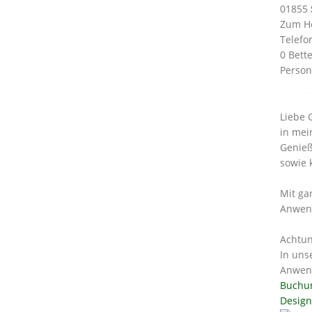
01855
Zum H
Telefo
0 Bett
Person
Liebe 
in mei
Genieß
sowie 
Mit ga
Anwend
Achtun
In uns
Anwend
Buchu
Design