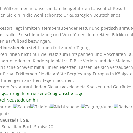
ch Willkommen in unserem familiengeführten Laasenhof Resort.
den Sie ein in die wohl schönste Urlaubsregion Deutschlands.
Resort liegt inmitten atemberaubender Natur und poetisch anmut
elt voller Entschleunigung und Wohlfühlen. In direktem Blickkont
en Barfußpad bezwingen.
llnessbereich
steht Ihnen frei zur Verfügung.
eten Ihnen nicht nur viel Platz zum Entspannen und Abschalten– au
 herum erleben. Kinderspielplätze, E-Bike Verleih und der Malerweg
chsische Schweiz mit all ihren Facetten. Lassen Sie sich verzaube
r Pirna. Erklimmen Sie die größte Bergfestung Europas in Königstein
r Ihnen gern ans Herz legen möchten.
erem Restaurant finden Sie ausgezeichnete Speisen und Getränke 
ngsanfrage
Internetseite
Geografische Lage
tel Neustadt GmbH
Neustadt i. Sa.
-Sebastian-Bach-Straße 20