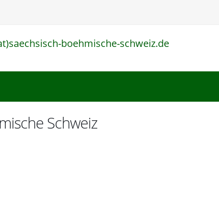
at)saechsisch-boehmische-schweiz.de
l
hmische Schweiz