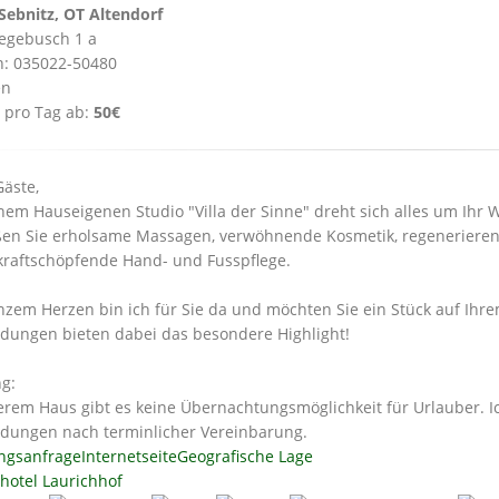
Sebnitz, OT Altendorf
egebusch 1 a
n: 035022-50480
en
 pro Tag ab:
50€
Gäste,
nem Hauseigenen Studio "Villa der Sinne" dreht sich alles um Ihr 
en Sie erholsame Massagen, verwöhnende Kosmetik, regenerieren
kraftschöpfende Hand- und Fusspflege.
nzem Herzen bin ich für Sie da und möchten Sie ein Stück auf Ihr
ungen bieten dabei das besondere Highlight!
g:
erem Haus gibt es keine Übernachtungsmöglichkeit für Urlauber. 
ungen nach terminlicher Vereinbarung.
ngsanfrage
Internetseite
Geografische Lage
hotel Laurichhof