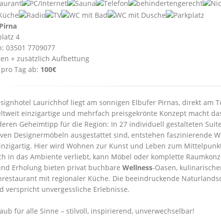
Pirna
latz 4
n: 03501 7709077
ten + zusätzlich Aufbettung
 pro Tag ab:
100€
signhotel Laurichhof liegt am sonnigen Elbufer Pirnas, direkt am 
ltweit einzigartige und mehrfach preisgekrönte Konzept macht da
eren Geheimtipp für die Region: In 27 individuell gestalteten Suite
iven Designermöbeln ausgestattet sind, entstehen faszinierende Wo
einzigartig. Hier wird Wohnen zur Kunst und Leben zum Mittelpunkt,
ch in das Ambiente verliebt, kann Möbel oder komplette Raumkon
nd Erholung bieten privat buchbare
Wellness
-Oasen, kulinarische
nrestaurant mit regionaler Küche. Die beeindruckende Naturlandsch
d verspricht unvergessliche Erlebnisse.
aub für alle Sinne – stilvoll, inspirierend, unverwechselbar!