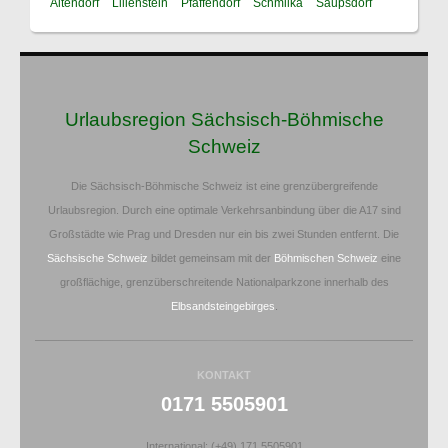
Altendorf
Lilienstein
Pfaffendorf
Schmilka
Saupsdorf
Urlaubsregion Sächsisch-Böhmische
Schweiz
Die Sächsisch-Böhmische Schweiz ist eine grenzübergreifende
Urlaubsregion. Durch eine optimale Verkehrsanbindung über die A17 sind
Großstädte wie Prag und Dresden nur ein bis zwei Stunden entfernt. Die
Sächsische Schweiz
bildet gemeinsam mit der
Böhmischen Schweiz
eine
großflächige, grenzüberschreitende Nationalparkzone innerhalb des
Elbsandsteingebirges
.
KONTAKT
0171 5505901
International: (+49) 171 5505901