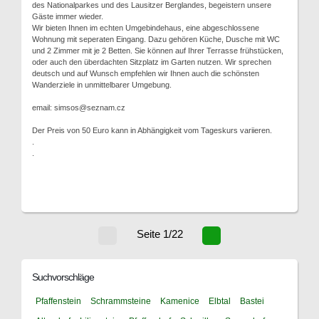
des Nationalparkes und des Lausitzer Berglandes, begeistern unsere
Gäste immer wieder.
Wir bieten Ihnen im echten Umgebindehaus, eine abgeschlossene
Wohnung mit seperaten Eingang. Dazu gehören Küche, Dusche mit WC
und 2 Zimmer mit je 2 Betten. Sie können auf Ihrer Terrasse frühstücken,
oder auch den überdachten Sitzplatz im Garten nutzen. Wir sprechen
deutsch und auf Wunsch empfehlen wir Ihnen auch die schönsten
Wanderziele in unmittelbarer Umgebung.
email: simsos@seznam.cz
Der Preis von 50 Euro kann in Abhängigkeit vom Tageskurs variieren.
.
.
Seite 1/22
Suchvorschläge
Pfaffenstein
Schrammsteine
Kamenice
Elbtal
Bastei