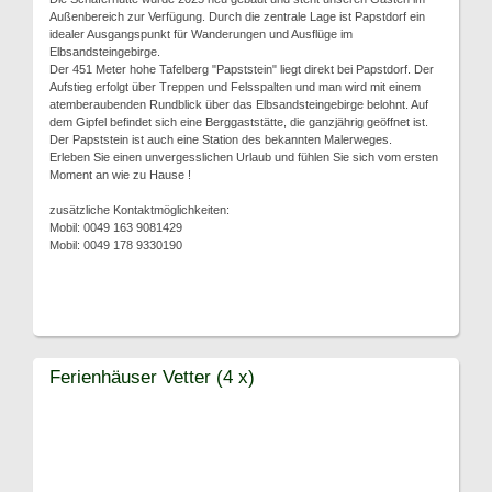
Außenbereich zur Verfügung. Durch die zentrale Lage ist Papstdorf ein
idealer Ausgangspunkt für Wanderungen und Ausflüge im
Elbsandsteingebirge.
Der 451 Meter hohe Tafelberg "Papststein" liegt direkt bei Papstdorf. Der
Aufstieg erfolgt über Treppen und Felsspalten und man wird mit einem
atemberaubenden Rundblick über das Elbsandsteingebirge belohnt. Auf
dem Gipfel befindet sich eine Berggaststätte, die ganzjährig geöffnet ist.
Der Papststein ist auch eine Station des bekannten Malerweges.
Erleben Sie einen unvergesslichen Urlaub und fühlen Sie sich vom ersten
Moment an wie zu Hause !
zusätzliche Kontaktmöglichkeiten:
Mobil: 0049 163 9081429
Mobil: 0049 178 9330190
Ferienhäuser Vetter (4 x)