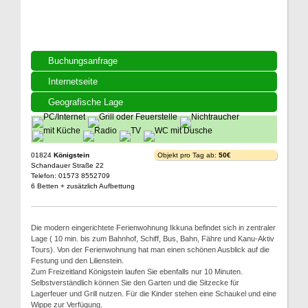
Buchungsanfrage
Internetseite
Geografische Lage
01824
Königstein
Objekt pro Tag ab:
50€
Schandauer Straße 22
Telefon: 01573 8552709
6 Betten + zusätzlich Aufbettung
Die modern eingerichtete Ferienwohnung Ikkuna befindet sich in zentraler
Lage ( 10 min. bis zum Bahnhof, Schiff, Bus, Bahn, Fähre und Kanu-Aktiv
Tours). Von der Ferienwohnung hat man einen schönen Ausblick auf die
Festung und den Lilienstein.
Zum Freizeitland Königstein laufen Sie ebenfalls nur 10 Minuten.
Selbstverständlich können Sie den Garten und die Sitzecke für
Lagerfeuer und Grill nutzen. Für die Kinder stehen eine Schaukel und eine
Wippe zur Verfügung.