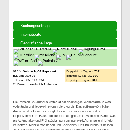
Buchungsanfrage
Internetseite
Geografische Lage
01824
Gohrisch, OT Papstdorf
Doppelzi. p. Tag ab:
73€
Bauerngasse 97
Einzelzi. p. Tag ab:
50€
Telefon: 035021 59250
Objekt pro Tag ab:
65€
24 Betten + zusätzlich Aufbettung
Die Pension Bauernhaus Vetter ist ein ehemaliges Wohnstallhaus was
vollständig und liebevoll rekonstruiert wurde. Das außergewöhnliche
Ambiente des Hauses verfügt über 4 Ferienwohnungen und 5
Doppelzimmer. Im Haus befindet sich ein großes Gewölbe mit Kamin was
als Aufenthalts- und Frühstücksraum genutzt wird. Auf unseren Hof gibt
es Katzen, Mehrschweinchen und Kaninchen. Das Bauernhaus ist ideal
als Ausgangspunkt für zahlreiche Wanderrungen in der Sächsischen