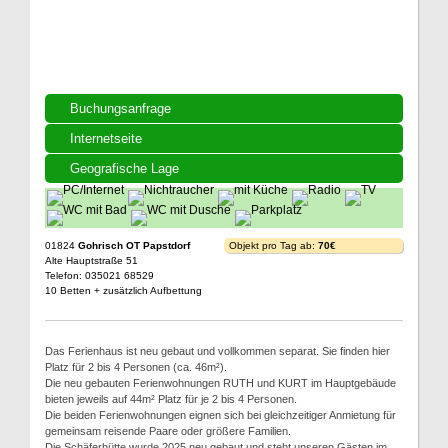
Buchungsanfrage
Internetseite
Geografische Lage
01824
Gohrisch OT Papstdorf
Objekt pro Tag ab:
70€
Alte Hauptstraße 51
Telefon: 035021 68529
10 Betten + zusätzlich Aufbettung
Das Ferienhaus ist neu gebaut und vollkommen separat. Sie finden hier
Platz für 2 bis 4 Personen (ca. 46m²).
Die neu gebauten Ferienwohnungen RUTH und KURT im Hauptgebäude
bieten jeweils auf 44m² Platz für je 2 bis 4 Personen.
Die beiden Ferienwohnungen eignen sich bei gleichzeitiger Anmietung für
gemeinsam reisende Paare oder größere Familien.
Die Schäferhütte wurde 2025 neu gebaut und steht unseren Gästen im