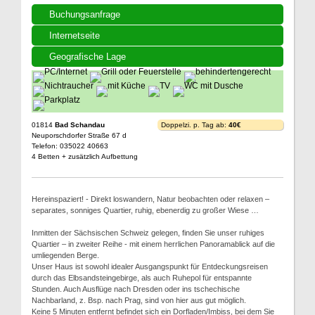
Buchungsanfrage
Internetseite
Geografische Lage
01814
Bad Schandau
Doppelzi. p. Tag ab:
40€
Neuporschdorfer Straße 67 d
Telefon: 035022 40663
4 Betten + zusätzlich Aufbettung
Hereinspaziert! - Direkt loswandern, Natur beobachten oder relaxen –
separates, sonniges Quartier, ruhig, ebenerdig zu großer Wiese …
Inmitten der Sächsischen Schweiz gelegen, finden Sie unser ruhiges
Quartier – in zweiter Reihe - mit einem herrlichen Panoramablick auf die
umliegenden Berge.
Unser Haus ist sowohl idealer Ausgangspunkt für Entdeckungsreisen
durch das Elbsandsteingebirge, als auch Ruhepol für entspannte
Stunden. Auch Ausflüge nach Dresden oder ins tschechische
Nachbarland, z. Bsp. nach Prag, sind von hier aus gut möglich.
Keine 5 Minuten entfernt befindet sich ein Dorfladen/Imbiss, bei dem Sie