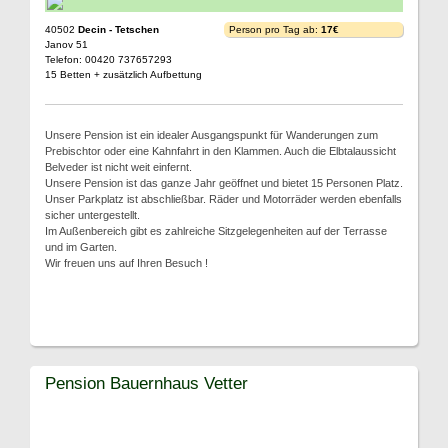
40502
Decin - Tetschen
Person pro Tag ab:
17€
Janov 51
Telefon: 00420 737657293
15 Betten + zusätzlich Aufbettung
Unsere Pension ist ein idealer Ausgangspunkt für Wanderungen zum
Prebischtor oder eine Kahnfahrt in den Klammen. Auch die Elbtalaussicht
Belveder ist nicht weit einfernt.
Unsere Pension ist das ganze Jahr geöffnet und bietet 15 Personen Platz.
Unser Parkplatz ist abschließbar. Räder und Motorräder werden ebenfalls
sicher untergestellt.
Im Außenbereich gibt es zahlreiche Sitzgelegenheiten auf der Terrasse
und im Garten.
Wir freuen uns auf Ihren Besuch !
Pension Bauernhaus Vetter