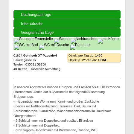
Buchungsanfrage
Internetseite
Geografische Lage
01824
Gohrisch OT Papstdorf
Objekt pro Tag ab:
145€
Bauerngasse 97
Objekt p. Woche ab:
1015€
Telefon: 035021 59250
40 Betten + zusätzlich Aufbettung
In unseren Apartments können Gruppen und Familien bis zu 10 Personen
übernachten. Jedes der 4 Apartments hat folgende Ausstattung.
Erdgeschoss:
- mit gemütlichem Wohnraum, Kamin und großer Essküche
- beides mit Fußbodenheizung, Terrasse, Bad, Sauna mit
Farblichttherapie, Garderobe, Waschmaschinenraum im Haupthaus
Obergeschoss:
- 2 Schlafzimmer mit Doppelbett und zusätzl. Einzelbett
- 1 Schlafzimmer mit Doppelbett
- großzügiges Badezimmer mit Badewanne, Dusche, WC,