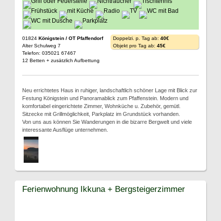
01824
Königstein / OT Pfaffendorf
Doppelzi. p. Tag ab:
40€
Alter Schulweg 7
Objekt pro Tag ab:
45€
Telefon: 035021 67467
12 Betten + zusätzlich Aufbettung
Neu errichtetes Haus in ruhiger, landschaftlich schöner Lage mit Blick zur
Festung Königstein und Panoramablick zum Pfaffenstein. Modern und
komfortabel eingerichtete Zimmer, Wohnküche u. Zubehör, gemütl.
Sitzecke mit Grillmöglichkeit, Parkplatz im Grundstück vorhanden.
Von uns aus können Sie Wanderungen in die bizarre Bergwelt und viele
interessante Ausflüge unternehmen.
Ferienwohnung Ikkuna + Bergsteigerzimmer