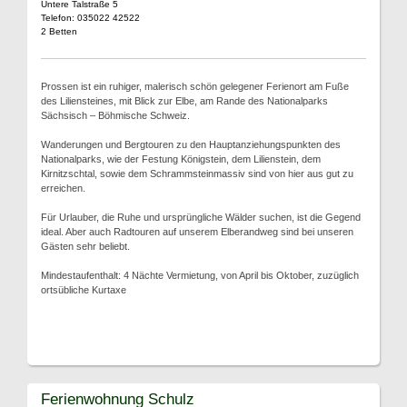
Untere Talstraße 5
Telefon: 035022 42522
2 Betten
Prossen ist ein ruhiger, malerisch schön gelegener Ferienort am Fuße
des Liliensteines, mit Blick zur Elbe, am Rande des Nationalparks
Sächsisch – Böhmische Schweiz.
Wanderungen und Bergtouren zu den Hauptanziehungspunkten des
Nationalparks, wie der Festung Königstein, dem Lilienstein, dem
Kirnitzschtal, sowie dem Schrammsteinmassiv sind von hier aus gut zu
erreichen.
Für Urlauber, die Ruhe und ursprüngliche Wälder suchen, ist die Gegend
ideal. Aber auch Radtouren auf unserem Elberandweg sind bei unseren
Gästen sehr beliebt.
Mindestaufenthalt: 4 Nächte Vermietung, von April bis Oktober, zuzüglich
ortsübliche Kurtaxe
Ferienwohnung Schulz