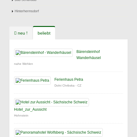
Hinterhermsdorf
neu !
beliebt
Bärensteinhof
Wanderhäusel
nahe Wehlen
Ferienhaus Petra
Dolni Chribska - CZ
Hotel_zur_Aussicht
Hohnstein