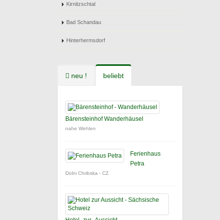
Kirnitzschtal
Bad Schandau
Hinterhermsdorf
neu !
beliebt
Bärensteinhof Wanderhäusel
nahe Wehlen
Ferienhaus
Petra
Dolni Chribska - CZ