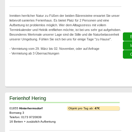
Inmitten herrlicher Natur zu Füßen der beiden Bärensteine erwartet Sie unser
liebevoll saniertes Ferienhaus. Es bietet Platz für 2 Personen und eine
Aufbettung ist problemlos möglich. Wer dem Alltagsstress mit vollem
Terminkalender und Hektik entfliehen möchte, ist bei uns sehr gut aufgehoben.
Besonderes Merkmale unserer Lage sind die Stille und die Naturbelassenheit
unserer Umgebung. Fühlen Sie sich bei uns für einige Tage "zu Hause".
I
- Vermietung vom 29. März bis 02. November, oder auf Anfrage
- Vermietung ab 3 Übernachtungen
G
Ferienhof Hering
01855
Hinterhermsdorf
Objekt pro Tag ab:
47€
Bornweg 3
Telefon: 0173 9720839
16 Betten + zusätzlich Aufbettung