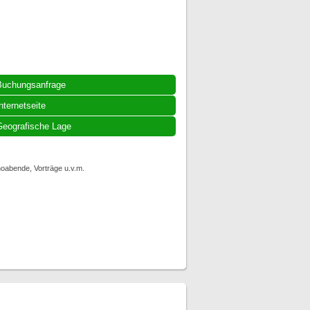
Buchungsanfrage
nternetseite
eografische Lage
noabende, Vorträge u.v.m.