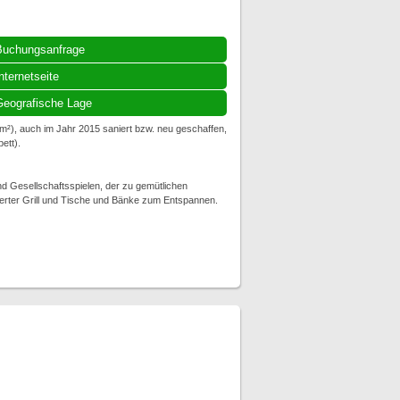
Buchungsanfrage
nternetseite
eografische Lage
 m²), auch im Jahr 2015 saniert bzw. neu geschaffen,
ett).
nd Gesellschaftsspielen, der zu gemütlichen
erter Grill und Tische und Bänke zum Entspannen.