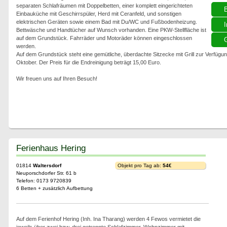
separaten Schlafräumen mit Doppelbetten, einer komplett eingerichteten
Einbauküche mit Geschirrspüler, Herd mit Ceranfeld, und sonstigen
elektrischen Geräten sowie einem Bad mit Du/WC und Fußbodenheizung.
I
Bettwäsche und Handtücher auf Wunsch vorhanden. Eine PKW-Stellfläche ist
auf dem Grundstück. Fahrräder und Motoräder können eingeschlossen
G
werden.
Auf dem Grundstück steht eine gemütliche, überdachte Sitzecke mit Grill zur Verfügun
Oktober. Der Preis für die Endreinigung beträgt 15,00 Euro.
Wir freuen uns auf Ihren Besuch!
Ferienhaus Hering
01814
Waltersdorf
Objekt pro Tag ab:
54€
Neuporschdorfer Str. 61 b
Telefon: 0173 9720839
6 Betten + zusätzlich Aufbettung
Auf dem Ferienhof Hering (Inh. Ina Tharang) werden 4 Fewos vermietet die