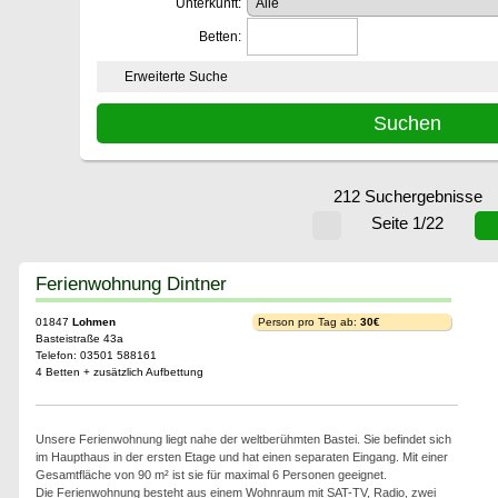
Unterkunft:
Betten:
Erweiterte Suche
212 Suchergebnisse
Seite 1/22
Ferienwohnung Dintner
01847
Lohmen
Person pro Tag ab:
30€
Basteistraße 43a
Telefon: 03501 588161
4 Betten + zusätzlich Aufbettung
Unsere Ferienwohnung liegt nahe der weltberühmten Bastei. Sie befindet sich
im Haupthaus in der ersten Etage und hat einen separaten Eingang. Mit einer
Gesamtfläche von 90 m² ist sie für maximal 6 Personen geeignet.
Die Ferienwohnung besteht aus einem Wohnraum mit SAT-TV, Radio, zwei