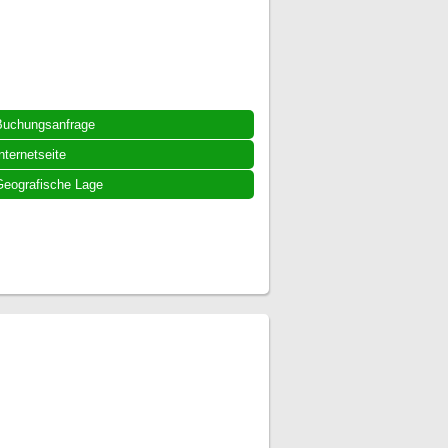
Buchungsanfrage
nternetseite
eografische Lage