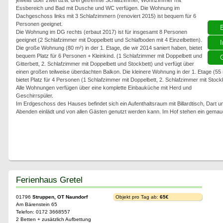
jeweils über zwei bzw. drei getrennte Schlafzimmer, Wohnzimmer mit
Essbereich und Bad mit Dusche und WC verfügen. Die Wohnung im
Dachgeschoss links mit 3 Schlafzimmern (renoviert 2015) ist bequem für 6
Personen geeignet.
Die Wohnung im DG rechts (erbaut 2017) ist für insgesamt 8 Personen
geeignet (2 Schlafzimmer mit Doppelbett und Schlafboden mit 4 Einzelbetten).
I
Die große Wohnung (80 m²) in der 1. Etage, die wir 2014 saniert haben, bietet
bequem Platz für 6 Personen + Kleinkind. (1 Schlafzimmer mit Doppelbett und
G
Gitterbett, 2. Schlafzimmer mit Doppelbett und Stockbett) und verfügt über
einen großen teilweise überdachten Balkon. Die kleinere Wohnung in der 1. Etage (55
bietet Platz für 4 Personen (1 Schlafzimmer mit Doppelbett, 2. Schlafzimmer mit Stockb
Alle Wohnungen verfügen über eine komplette Einbauküche mit Herd und
Geschirrspüler.
Im Erdgeschoss des Hauses befindet sich ein Aufenthaltsraum mit Billardtisch, Dart u
Abenden einlädt und von allen Gästen genutzt werden kann. Im Hof stehen ein gemau
Ferienhaus Gretel
01796
Struppen, OT Naundorf
Objekt pro Tag ab:
65€
Am Bärenstein 65
Telefon: 0172 3668557
2 Betten + zusätzlich Aufbettung