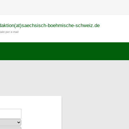
daktion(at)saechsisch-boehmische-schweiz.de
akt per e-mail