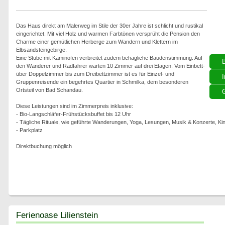
Das Haus direkt am Malerweg im Stile der 30er Jahre ist schlicht und rustikal
eingerichtet. Mit viel Holz und warmen Farbtönen versprüht die Pension den
Charme einer gemütlichen Herberge zum Wandern und Klettern im
Elbsandsteingebirge.
Eine Stube mit Kaminofen verbreitet zudem behagliche Baudenstimmung. Auf
den Wanderer und Radfahrer warten 10 Zimmer auf drei Etagen. Vom Einbett-
über Doppelzimmer bis zum Dreibettzimmer ist es für Einzel- und
I
Gruppenreisende ein begehrtes Quartier in Schmilka, dem besonderen
Ortsteil von Bad Schandau.
G
Diese Leistungen sind im Zimmerpreis inklusive:
- Bio-Langschläfer-Frühstücksbuffet bis 12 Uhr
- Tägliche Rituale, wie geführte Wanderungen, Yoga, Lesungen, Musik & Konzerte, Ki
- Parkplatz
Direktbuchung möglich
Ferienoase Lilienstein