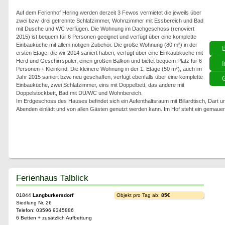
Auf dem Ferienhof Hering werden derzeit 3 Fewos vermietet die jeweils über
zwei bzw. drei getrennte Schlafzimmer, Wohnzimmer mit Essbereich und Bad
mit Dusche und WC verfügen. Die Wohnung im Dachgeschoss (renoviert
2015) ist bequem für 6 Personen geeignet und verfügt über eine komplette
Einbauküche mit allem nötigen Zubehör. Die große Wohnung (80 m²) in der
ersten Etage, die wir 2014 saniert haben, verfügt über eine Einkaubküche mit
Herd und Geschirrspüler, einen großen Balkon und bietet bequem Platz für 6
I
Personen + Kleinkind. Die kleinere Wohnung in der 1. Etage (50 m²), auch im
Jahr 2015 saniert bzw. neu geschaffen, verfügt ebenfalls über eine komplette
G
Einbauküche, zwei Schlafzimmer, eins mit Doppelbett, das andere mit
Doppelstockbett, Bad mit DU/WC und Wohnbereich.
Im Erdgeschoss des Hauses befindet sich ein Aufenthaltsraum mit Billardtisch, Dart u
Abenden einlädt und von allen Gästen genutzt werden kann. Im Hof steht ein gemaue
Ferienhaus Talblick
01844
Langburkersdorf
Objekt pro Tag ab:
85€
Siedlung Nr. 26
Telefon: 03596 9345886
6 Betten + zusätzlich Aufbettung