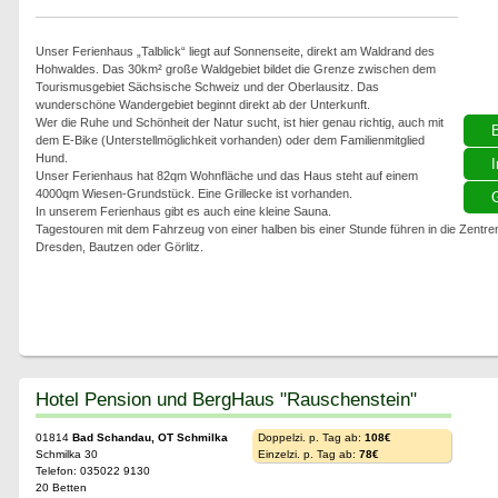
Unser Ferienhaus „Talblick“ liegt auf Sonnenseite, direkt am Waldrand des
Hohwaldes. Das 30km² große Waldgebiet bildet die Grenze zwischen dem
Tourismusgebiet Sächsische Schweiz und der Oberlausitz. Das
wunderschöne Wandergebiet beginnt direkt ab der Unterkunft.
Wer die Ruhe und Schönheit der Natur sucht, ist hier genau richtig, auch mit
dem E-Bike (Unterstellmöglichkeit vorhanden) oder dem Familienmitglied
Hund.
I
Unser Ferienhaus hat 82qm Wohnfläche und das Haus steht auf einem
4000qm Wiesen-Grundstück. Eine Grillecke ist vorhanden.
G
In unserem Ferienhaus gibt es auch eine kleine Sauna.
Tagestouren mit dem Fahrzeug von einer halben bis einer Stunde führen in die Zent
Dresden, Bautzen oder Görlitz.
Hotel Pension und BergHaus "Rauschenstein"
01814
Bad Schandau, OT Schmilka
Doppelzi. p. Tag ab:
108€
Schmilka 30
Einzelzi. p. Tag ab:
78€
Telefon: 035022 9130
20 Betten