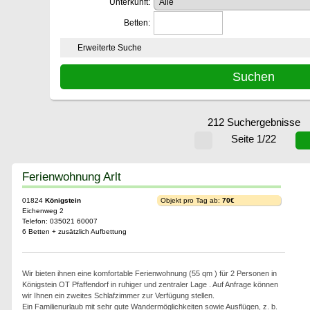
Unterkunft:
Betten:
Erweiterte Suche
212 Suchergebnisse
Seite 1/22
Ferienwohnung Arlt
01824
Königstein
Objekt pro Tag ab:
70€
Eichenweg 2
Telefon: 035021 60007
6 Betten + zusätzlich Aufbettung
Wir bieten ihnen eine komfortable Ferienwohnung (55 qm ) für 2 Personen in
Königstein OT Pfaffendorf in ruhiger und zentraler Lage . Auf Anfrage können
wir Ihnen ein zweites Schlafzimmer zur Verfügung stellen.
Ein Familienurlaub mit sehr gute Wandermöglichkeiten sowie Ausflügen, z. b.