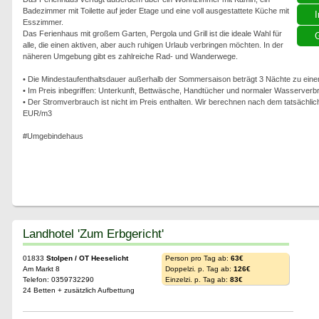
Badezimmer mit Toilette auf jeder Etage und eine voll ausgestattete Küche mit
I
Esszimmer.
Das Ferienhaus mit großem Garten, Pergola und Grill ist die ideale Wahl für
G
alle, die einen aktiven, aber auch ruhigen Urlaub verbringen möchten. In der
näheren Umgebung gibt es zahlreiche Rad- und Wanderwege.
• Die Mindestaufenthaltsdauer außerhalb der Sommersaison beträgt 3 Nächte zu ein
• Im Preis inbegriffen: Unterkunft, Bettwäsche, Handtücher und normaler Wasserverb
• Der Stromverbrauch ist nicht im Preis enthalten. Wir berechnen nach dem tatsächl
EUR/m3
#Umgebindehaus
Landhotel 'Zum Erbgericht'
01833
Stolpen / OT Heeselicht
Person pro Tag ab:
63€
Am Markt 8
Doppelzi. p. Tag ab:
126€
Telefon: 0359732290
Einzelzi. p. Tag ab:
83€
24 Betten + zusätzlich Aufbettung