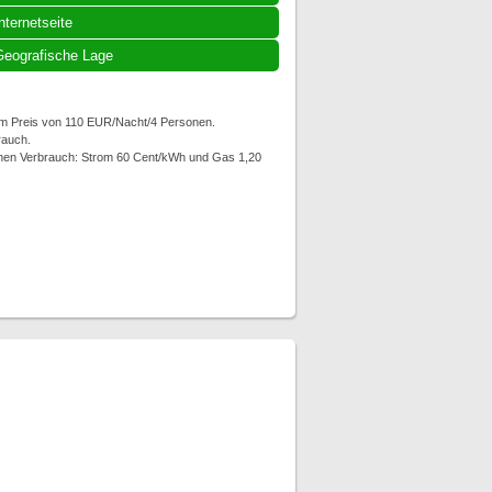
nternetseite
eografische Lage
em Preis von 110 EUR/Nacht/4 Personen.
rauch.
ichen Verbrauch: Strom 60 Cent/kWh und Gas 1,20