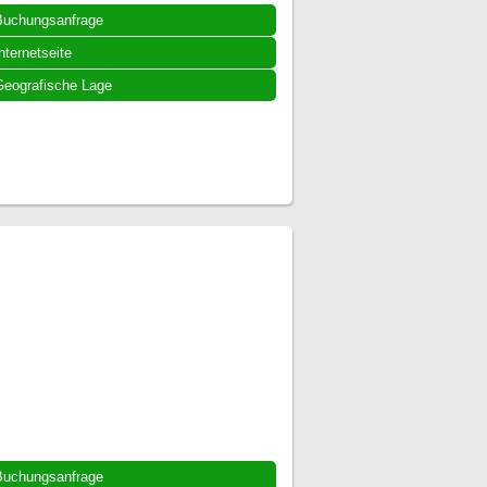
Buchungsanfrage
nternetseite
eografische Lage
Buchungsanfrage