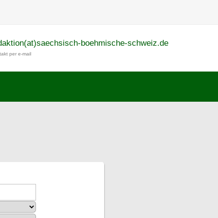
daktion(at)saechsisch-boehmische-schweiz.de
akt per e-mail