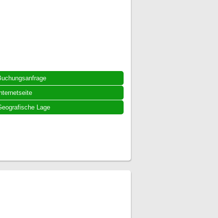
Buchungsanfrage
nternetseite
eografische Lage