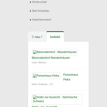
Kirnitzschtal
Bad Schandau
Hinterhermsdorf
neu !
beliebt
Bärensteinhof Wanderhäusel
nahe Wehlen
Ferienhaus
Petra
Dolni Chribska - CZ