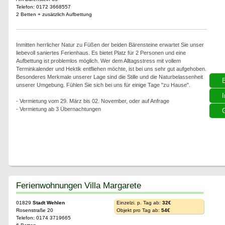
Telefon: 0172 3668557
2 Betten + zusätzlich Aufbettung
Inmitten herrlicher Natur zu Füßen der beiden Bärensteine erwartet Sie unser
liebevoll saniertes Ferienhaus. Es bietet Platz für 2 Personen und eine
Aufbettung ist problemlos möglich. Wer dem Alltagsstress mit vollem
Terminkalender und Hektik entfliehen möchte, ist bei uns sehr gut aufgehoben.
Besonderes Merkmale unserer Lage sind die Stille und die Naturbelassenheit
unserer Umgebung. Fühlen Sie sich bei uns für einige Tage "zu Hause".
I
- Vermietung vom 29. März bis 02. November, oder auf Anfrage
- Vermietung ab 3 Übernachtungen
G
Ferienwohnungen Villa Margarete
01829
Stadt Wehlen
Einzelzi. p. Tag ab:
32€
Rosenstraße 20
Objekt pro Tag ab:
54€
Telefon: 0174 3719665