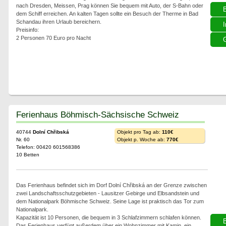
nach Dresden, Meissen, Prag können Sie bequem mit Auto, der S-Bahn oder
dem Schiff erreichen. An kalten Tagen sollte ein Besuch der Therme in Bad
Schandau ihren Urlaub bereichern.
I
Preisinfo:
2 Personen 70 Euro pro Nacht
G
Ferienhaus Böhmisch-Sächsische Schweiz
40744
Dolní Chřibská
Objekt pro Tag ab:
110€
Nr. 60
Objekt p. Woche ab:
770€
Telefon: 00420 601568386
10 Betten
Das Ferienhaus befindet sich im Dorf Dolní Chřibská an der Grenze zwischen
zwei Landschaftsschutzgebieten - Lausitzer Gebirge und Elbsandstein und
dem Nationalpark Böhmische Schweiz. Seine Lage ist praktisch das Tor zum
Nationalpark.
Kapazität ist 10 Personen, die bequem in 3 Schlafzimmern schlafen können.
Das Ferienhaus verfügt außerdem über ein Wohnzimmer mit Kamin, ein