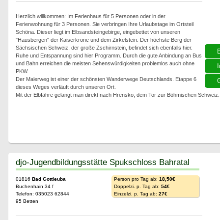
Herzlich willkommen: Im Ferienhaus für 5 Personen oder in der
Ferienwohnung für 3 Personen. Sie verbringen Ihre Urlaubstage im Ortsteil
Schöna. Dieser liegt im Elbsandsteingebirge, eingebettet von unseren
"Hausbergen" der Kaiserkrone und dem Zirkelstein. Der höchste Berg der
Sächsischen Schweiz, der große Zschirnstein, befindet sich ebenfalls hier.
Ruhe und Entspannung sind hier Programm. Durch die gute Anbindung an Bus
und Bahn erreichen die meisten Sehenswürdigkeiten problemlos auch ohne
I
PKW.
Der Malerweg ist einer der schönsten Wanderwege Deutschlands. Etappe 6
G
dieses Weges verläuft durch unseren Ort.
Mit der Elbfähre gelangt man direkt nach Hrensko, dem Tor zur Böhmischen Schweiz.
djo-Jugendbildungsstätte Spukschloss Bahratal
01816
Bad Gottleuba
Person pro Tag ab:
18,50€
Buchenhain 34 f
Doppelzi. p. Tag ab:
54€
Telefon: 035023 62844
Einzelzi. p. Tag ab:
27€
95 Betten