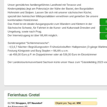
Unser gemütliches familiengeführtes Landhotel mit Terasse und
Kinderspielplatz,liegt am Polenztal,in der Nähe der Bastei, den Burgstädten
Hohnstein und Stolpen. Lassen Sie sich mit unserer sächsischen Küche;
speziell den heimischen Wildspezialitäten verwöhnen und genießen Sie unsere
komfortablen Hotelzimmer.
Das Hotel ist ein idealer Ausgangspunkt zum Wandern und Klettern in der
Sächsische Schweiz, für Fahrten in die Kunst- und Kulturstadt Dresden und
I
Umgebung, sowie nach Prag.
Der Internetzugang ist über WLAN möglich.
G
Sonderangebot "Schlemmerwoche":
- 4,5,6,7 Nächte+ Begrüßungssekt+ Frühstücksbuffet+ Halbpension (3-gänge Wahlmenü) m
Festung Königstein und Burg Stoplen + WLAN u.v.m.
- ab 456,00 Euro p.P. im Doppelzimmer oder ab 536,00 Euro im Einzelzimmer
Der Landestourismusverband Sachsen kürte unser Haus zum "Gästeliebling 2023 von 
Ferienhaus Gretel
01796
Struppen, OT Naundorf
Objekt pro Tag ab:
65€
Am Bärenstein 65