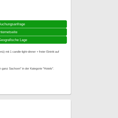
Buchungsanfrage
nternetseite
eografische Lage
it 1 candle-light-dinner + freier Eintritt auf
ganz Sachsen" in der Kategorie "Hotels".