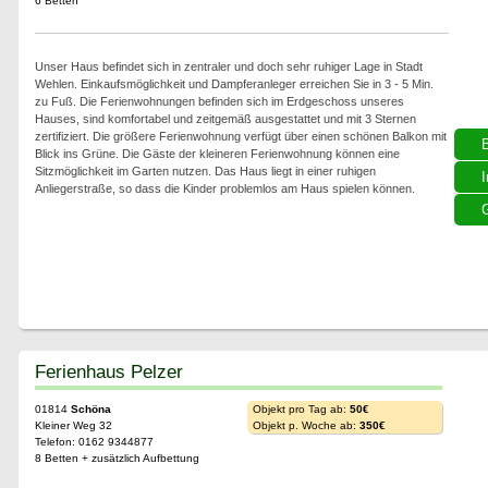
6 Betten
Unser Haus befindet sich in zentraler und doch sehr ruhiger Lage in Stadt
Wehlen. Einkaufsmöglichkeit und Dampferanleger erreichen Sie in 3 - 5 Min.
zu Fuß. Die Ferienwohnungen befinden sich im Erdgeschoss unseres
Hauses, sind komfortabel und zeitgemäß ausgestattet und mit 3 Sternen
zertifiziert. Die größere Ferienwohnung verfügt über einen schönen Balkon mit
Blick ins Grüne. Die Gäste der kleineren Ferienwohnung können eine
Sitzmöglichkeit im Garten nutzen. Das Haus liegt in einer ruhigen
I
Anliegerstraße, so dass die Kinder problemlos am Haus spielen können.
G
Ferienhaus Pelzer
01814
Schöna
Objekt pro Tag ab:
50€
Kleiner Weg 32
Objekt p. Woche ab:
350€
Telefon: 0162 9344877
8 Betten + zusätzlich Aufbettung