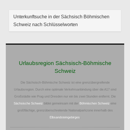
Unterkunftsuche in der Sächsisch Böhmischen
Schweiz nach Schlüsselworten
Urlaubsregion Sächsisch-Böhmische
Schweiz
Die Sächsisch-Böhmische Schweiz ist eine grenzübergreifende
Urlaubsregion. Durch eine optimale Verkehrsanbindung über die A17 sind
Großstädte wie Prag und Dresden nur ein bis zwei Stunden entfernt. Die
Sächsische Schweiz
bildet gemeinsam mit der
Böhmischen Schweiz
eine
großflächige, grenzüberschreitende Nationalparkzone innerhalb des
Elbsandsteingebirges
.