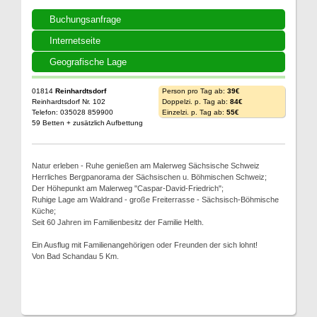
Buchungsanfrage
Internetseite
Geografische Lage
01814
Reinhardtsdorf
Person pro Tag ab:
39€
Reinhardtsdorf Nr. 102
Doppelzi. p. Tag ab:
84€
Telefon: 035028 859900
Einzelzi. p. Tag ab:
55€
59 Betten + zusätzlich Aufbettung
Natur erleben - Ruhe genießen am Malerweg Sächsische Schweiz
Herrliches Bergpanorama der Sächsischen u. Böhmischen Schweiz;
Der Höhepunkt am Malerweg "Caspar-David-Friedrich";
Ruhige Lage am Waldrand - große Freiterrasse - Sächsisch-Böhmische
Küche;
Seit 60 Jahren im Familienbesitz der Familie Helth.
Ein Ausflug mit Familienangehörigen oder Freunden der sich lohnt!
Von Bad Schandau 5 Km.