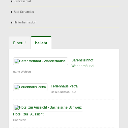
Kirnitzschtal
Bad Schandau
Hinterhermsdorf
neu !
beliebt
Bärensteinhof
Wanderhäusel
nahe Wehlen
Ferienhaus Petra
Dolni Chribska - CZ
Hotel_zur_Aussicht
Hohnstein